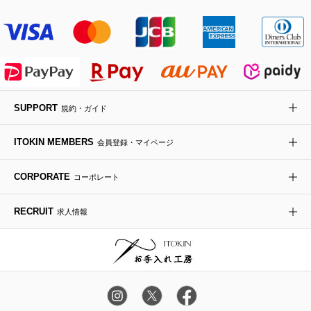
その他のジャケット・スーツ
ノーカラーコート
財布・名刺入れ・ケース
その他のアクセサリー
クラッチバッグ
ブーツ・ブーティー
オーキッド・胡蝶蘭
MK MICHEL KLEIN BAG
ライダースジャケット
ハンカチ・バンダナ
バックパック・リュック
フラットシューズ
カサブランカ・カラー
HIROKO KOSHINO
デニムジャケット
手袋
ボディバッグ・メッセンジャーバッグ
ローファー
ラナンキュラス
re:edition project 165
SUPPORT
規約・ガイド
ダウンジャケット・コート
チャーム・ストラップ
トラベルバッグ
ドレスシューズ
ポプリアレンジ＆フレグランス
HIROKO BIS
ITOKIN MEMBERS
会員登録・マイページ
その他のコート・ブルゾン
ネクタイ
ビジネスバッグ
サンダル・ミュール
グリーン
HIROKO BIS GRANDE
CORPORATE
コーポレート
ポーチ
その他のバッグ
その他のシューズ
その他のアートフラワー
RECRUIT
求人情報
傘・日傘
アイウェア
レッグウェア