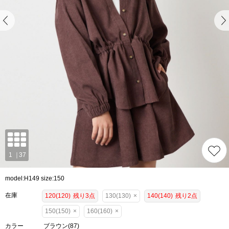
model:H149 size:150
在庫
120(120)
残り3点
130(130)
×
140(140)
残り2点
150(150)
×
160(160)
×
カラー
ブラウン(87)