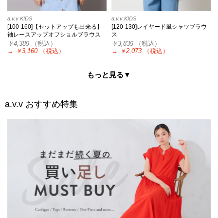
a.v.v KIDS
a.v.v KIDS
[100-160]【セットアップも出来る】
[120-130]レイヤード風シャツブラウ
袖レースアップオフショルブラウス
ス
￥4,389
（税込）
￥3,839
（税込）
→
￥3,160
（税込）
→
￥2,073
（税込）
もっと見る▼
a.v.v
おすすめ特集