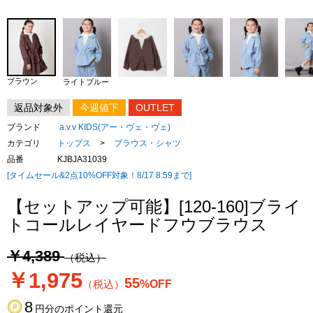
ブラウン
ライトブルー
返品対象外
今週値下
OUTLET
ブランド
a.v.v KIDS(アー・ヴェ・ヴェ)
カテゴリ
トップス
>
ブラウス・シャツ
品番
KJBJA31039
[タイムセール&2点10%OFF対象！8/17 8:59まで]
【セットアップ可能】[120-160]ブライ
トコールレイヤードフウブラウス
￥4,389
（税込）
￥1,975
55
（税込）
%OFF
8
円分のポイント還元