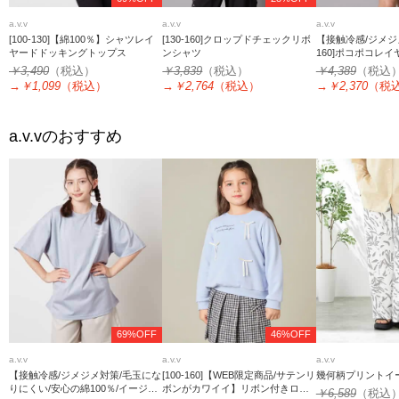
a.v.v
a.v.v
a.v.v
[100-130]【綿100％】シャツレイ
[130-160]クロップドチェックリボ
【接触冷感/ジメジメ
ヤードドッキングトップス
ンシャツ
160]ポコポコレ
ス
￥3,490
（税込）
￥3,839
（税込）
￥4,389
（税込
→
￥1,099
（税込）
→
￥2,764
（税込）
→
￥2,370
（税
a.v.v
のおすすめ
69%OFF
46%OFF
a.v.v
a.v.v
a.v.v
【接触冷感/ジメジメ対策/毛玉にな
[100-160]【WEB限定商品/サテンリ
幾何柄プリントイ
りにくい/安心の綿100％/イージー
ボンがカワイイ】リボン付きロゴ
￥6,589
（税込