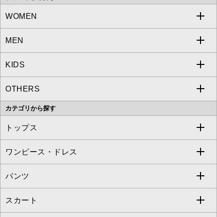
WOMEN
MEN
a.v.v
KIDS
MICHEL KLEIN
a.v.v
OTHERS
MK MICHEL KLEIN
MICHEL KLEIN HOMME
a.v.v
カテゴリから探す
OFUON le MK
MK MICHEL KLEIN HOMME
MK MICHEL KLEIN BAG
トップス
Sybilla
EMILIO ROBBA
ワンピース・ドレス
すべてのトップス
S sybilla
BUYERS SELECT
パンツ
カットソー・Tシャツ
すべてのワンピース・ドレス
Jocomomola
スカート
ブラウス・シャツ
ワンピース
すべてのパンツ
TARA JARMON