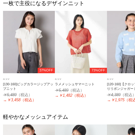
一枚で主役になるデザインニット
37%OFF
73%OFF
a.v.v
a.v.v
a.v.v
[130-160]ビッグカラージップアッ
ラメメッシュサマーニット
[120-160]【ク
プニット
りリボンジャガー
￥5,489
（税込）
￥5,489
（税込）
￥4,389
（税込
→
￥1,482
（税込）
→
￥3,458
（税込）
→
￥1,975
（税
軽やかなメッシュアイテム