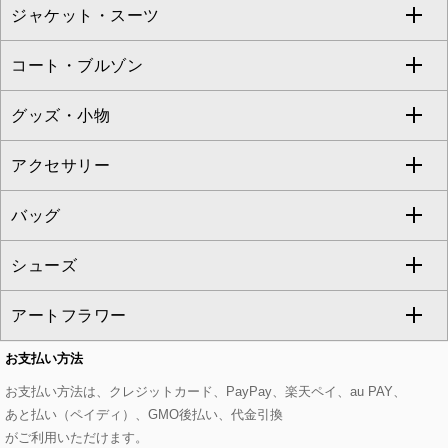
ジャケット・スーツ
ニット・セーター
ドレス
フルレングスパンツ
すべてのスカート
ZAPA
コート・ブルゾン
カーディガン
チュニック
クロップド・半端丈パンツ
ロング・マキシ丈スカート
すべてのジャケット・スーツ
TONEA
グッズ・小物
アンサンブルセット
ジャンパースカート
ガウチョ・ワイドパンツ
ひざ丈スカート
テーラードジャケット
すべてのコート・ブルゾン
al'aise modulation
アクセサリー
ベスト・ジレ
その他のワンピース・ドレス
ハーフ・ショート丈パンツ
ミモレ丈スカート
ノーカラージャケット
トレンチコート
すべてのグッズ・小物
GEORGES RECH
バッグ
パーカー
サロペット・オールインワン
ショート・ミニ丈スカート
セットアップ
ピーコート
マスク
すべてのアクセサリー
GIANNI LO GIUDICE
シューズ
タンクトップ・キャミソール
その他のパンツ
その他のスカート
セットアップジャケット
ダッフルコート
ストール・マフラー・スヌード
ネックレス
すべてのバッグ
CHRISTIAN AUJARD
アートフラワー
スウェット・ジャージー
セットアップパンツ
チェスターコート
ベルト・サスペンダー
ピアス・イヤリング
トートバッグ
すべてのシューズ
CHRISTIAN AUJARD Lサイズ
お支払い方法
その他のトップス
セットアップスカート
モッズコート
帽子
ブレスレット・バングル
ショルダーバッグ
パンプス
すべてのアートフラワー
eur3
お支払い方法は、クレジットカード、PayPay、楽天ペイ、au PAY、
あと払い（ペイディ）、GMO後払い、代金引換
セットアップワンピース
ステンカラーコート
ヘアアクセサリー
ブローチ・コサージュ
ボストンバッグ
スニーカー
ローズ
Maison de CINQ
がご利用いただけます。