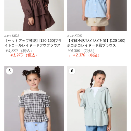
a.v.v KIDS
a.v.v KIDS
【セットアップ可能】[120-160]ブラ
【接触冷感/ジメジメ対策】[120-160]
イトコールレイヤードフウブラウス
ポコポコレイヤード風ブラウス
￥4,389
（税込）
￥4,389
（税込）
→
￥1,975
（税込）
→
￥2,370
（税込）
5
6