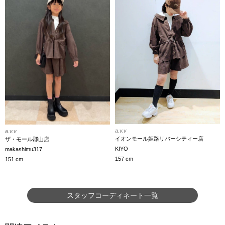
a.v.v
a.v.v
イオンモール姫路リバーシティー店
ザ・モール郡山店
KIYO
makashimu317
157 cm
151 cm
スタッフコーディネート一覧