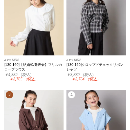
a.v.v KIDS
a.v.v KIDS
[130-160]【結婚式/発表会】フリルカ
[130-160]クロップドチェックリボン
ラーブラウス
シャツ
￥4,389
（税込）
￥3,839
（税込）
→
￥2,765
（税込）
→
￥2,764
（税込）
3
4