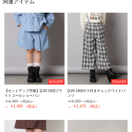
関連アイテム
64%OFF
55%OFF
【セットアップ可能】[120-160]ブラ
[120-160]サス付きチェックワイドパ
イトコールショーパン
ンツ
￥4,389
（税込）
￥4,389
（税込）
→
￥1,580
（税込）
→
￥1,975
（税込）