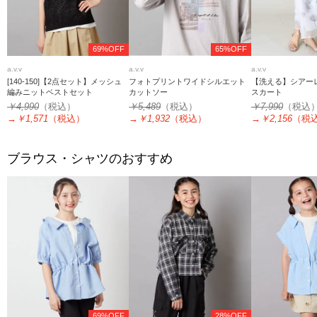
69%OFF
65%OFF
a.v.v
a.v.v
a.v.v
[140-150]【2点セット】メッシュ
フォトプリントワイドシルエット
【洗える】シアー
編みニットベストセット
カットソー
スカート
￥4,990
（税込）
￥5,489
（税込）
￥7,990
（税込
→
￥1,571
（税込）
→
￥1,932
（税込）
→
￥2,156
（税
ブラウス・シャツのおすすめ
69%OFF
28%OFF