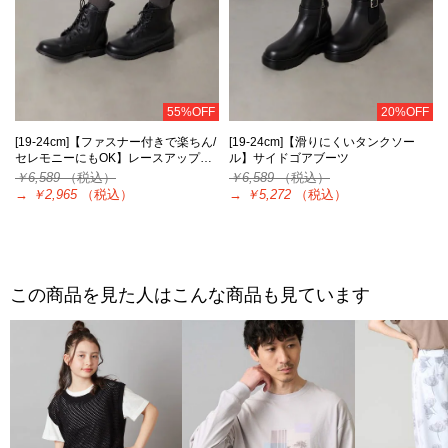
55%OFF
20%OFF
[19-24cm]【ファスナー付きで楽ちん/
[19-24cm]【滑りにくいタンクソー
セレモニーにもOK】レースアップ…
ル】サイドゴアブーツ
￥6,589
（税込）
￥6,589
（税込）
→
￥2,965
（税込）
→
￥5,272
（税込）
この商品を見た人はこんな商品も見ています