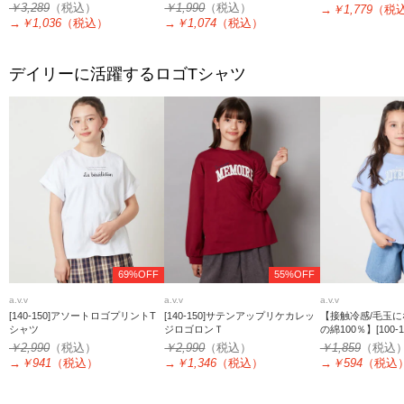
ケア】[120-130]スプレーアート風
トレーナー
￥3,289
（税込）
￥1,990
（税込）
→
￥1,779
（税
オーバーＴシャツ
→
￥1,036
（税込）
→
￥1,074
（税込）
デイリーに活躍するロゴTシャツ
69%OFF
55%OFF
a.v.v
a.v.v
a.v.v
[140-150]アソートロゴプリントT
[140-150]サテンアップリケカレッ
【接触冷感/毛玉に
シャツ
ジロゴロンＴ
の綿100％】[100-
ロゴTシャツ
￥2,990
（税込）
￥2,990
（税込）
￥1,859
（税込
→
￥941
（税込）
→
￥1,346
（税込）
→
￥594
（税込