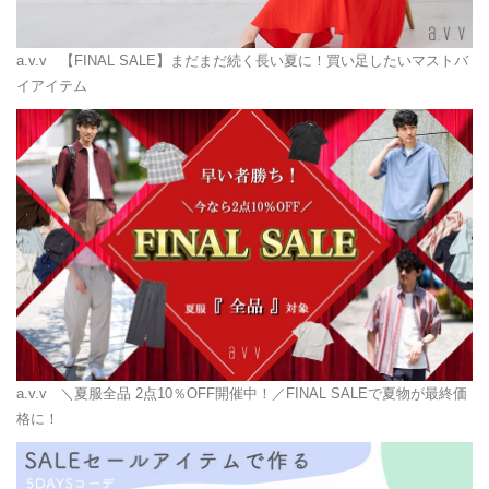
a.v.v
【FINAL SALE】まだまだ続く長い夏に！買い足したいマストバ
イアイテム
a.v.v
＼夏服全品 2点10％OFF開催中！／FINAL SALEで夏物が最終価
格に！