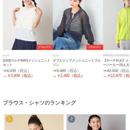
37%OFF
73%OFF
a.v.v
a.v.v
HIROKO KOSHINO
[160][マルチWAY]メッシュニット
ダブルジップメッシュニットブル
【ポーチ付き】メ
セット
ゾン
ーパーカー/洗える
￥6,039
（税込）
￥5,489
（税込）
￥42,900
（税込
→
￥3,804
（税込）
→
￥1,482
（税込）
→
￥12,870
（税
ブラウス・シャツのランキング
1
2