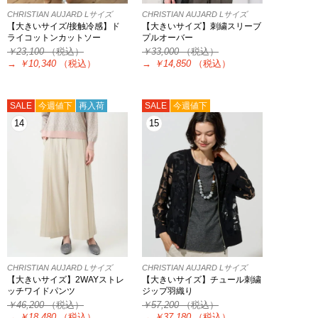
CHRISTIAN AUJARD Lサイズ
CHRISTIAN AUJARD Lサイズ
【大きいサイズ/接触冷感】ド
【大きいサイズ】刺繍スリーブ
ライコットンカットソー
プルオーバー
￥23,100
（税込）
￥33,000
（税込）
→
￥10,340
（税込）
→
￥14,850
（税込）
SALE
今週値下
再入荷
SALE
今週値下
14
15
CHRISTIAN AUJARD Lサイズ
CHRISTIAN AUJARD Lサイズ
【大きいサイズ】2WAYストレ
【大きいサイズ】チュール刺繍
ッチワイドパンツ
ジップ羽織り
￥46,200
（税込）
￥57,200
（税込）
→
￥18,480
（税込）
→
￥37,180
（税込）