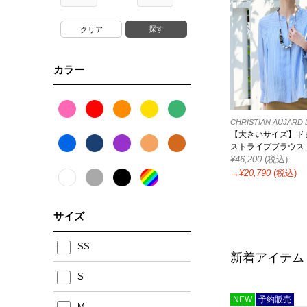
探す
カラー
CHRISTIAN AUJAR
【大きいサイズ】ド
ストライプブラウス
¥
46,200
(税込)
→¥
20,790
(税込)
サイズ
SS
新着アイテム
S
NEW
予約販売
M