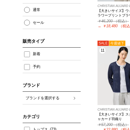
CHRISTIAN AUJAR
通常
【大きいサイズ】ウ
ラワープリントブラ
￥46,200
（税込）
セール
→
￥18,480
（税込
販売タイプ
SALE
今週値下
11
新着
予約
ブランド
ブランドを選択する
CHRISTIAN AUJAR
【大きいサイズ】ス
カテゴリ
ャカード羽織り
￥57,200
（税込）
トップス
→
￥22,880
（税込