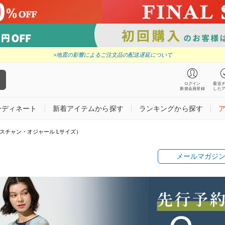
>地震の影響によるご注文品の配送遅延について
ログイン
最近
新規会員登録
した
ーディネート
新着アイテムから探す
ランキングから探す
（クリスチャン・オジャール Lサイズ）
メールマガジ