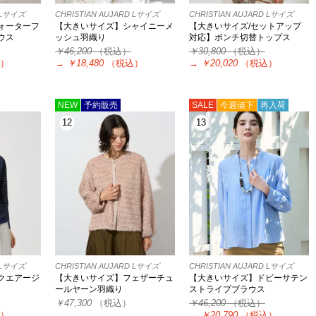
D Lサイズ
CHRISTIAN AUJARD Lサイズ
CHRISTIAN AUJARD Lサイズ
ォーターフ
【大きいサイズ】シャイニーメ
【大きいサイズ/セットアップ
ウス
ッシュ羽織り
対応】ポンチ切替トップス
￥46,200
（税込）
￥30,800
（税込）
）
→
￥18,480
（税込）
→
￥20,020
（税込）
NEW
予約販売
SALE
今週値下
再入荷
12
13
D Lサイズ
CHRISTIAN AUJARD Lサイズ
CHRISTIAN AUJARD Lサイズ
クエアージ
【大きいサイズ】フェザーチュ
【大きいサイズ】ドビーサテン
ールヤーン羽織り
ストライプブラウス
￥47,300
（税込）
￥46,200
（税込）
）
→
￥20,790
（税込）