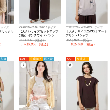
D Lサイズ
CHRISTIAN AUJARD Lサイズ
CHRISTIAN AUJARD Lサイズ
タリックヤ
【大きいサイズ/セットアップ
【大きいサイズ/2WAY】アート
対応】ポンチワイドパンツ
プリントTシャツ
￥33,000
（税込）
￥23,100
（税込）
）
→
￥19,800
（税込）
→
￥15,400
（税込）
再入荷
SALE
今週値下
再入荷
SALE
今週値下
7
8