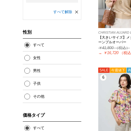
すべて解除
性別
CHRISTIAN AUJAR
【大きいサイズ】メ
ーンプルオーバー
すべて
￥41,800
（税込）
→
￥16,720
（税込
女性
SALE
今週値下
男性
6
子供
その他
価格タイプ
すべて