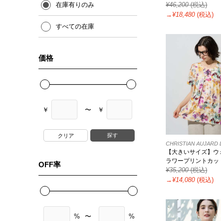
¥
46,200
(税込)
在庫有りのみ
→¥
18,480
(税込)
すべての在庫
価格
￥
〜
￥
探す
CHRISTIAN AUJAR
【大きいサイズ】ウ
ラワープリントカッ
OFF率
¥
35,200
(税込)
→¥
14,080
(税込)
%
〜
%