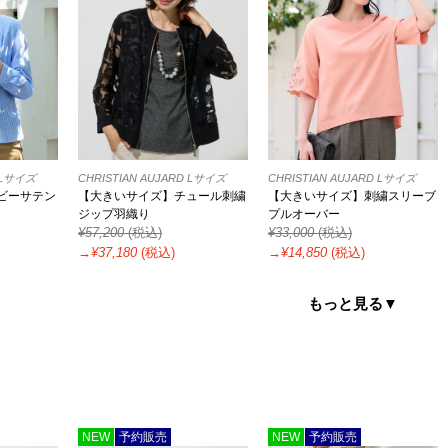
D Lサイズ
CHRISTIAN AUJARD Lサイズ
CHRISTIAN AUJARD Lサイズ
ビーサテン
【大きいサイズ】チュール刺繍
【大きいサイズ】刺繍スリーブ
ジップ羽織り
プルオーバー
¥
57,200
(税込)
¥
33,000
(税込)
→¥
37,180
(税込)
→¥
14,850
(税込)
もっと見る▼
NEW
予約販売
NEW
予約販売