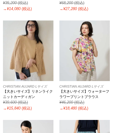
¥
35,200
(税込)
¥
68,200
(税込)
→¥
14,080
(税込)
→¥
27,280
(税込)
CHRISTIAN AUJARD Lサイズ
CHRISTIAN AUJARD Lサイズ
【大きいサイズ】リネンライク
【大きいサイズ】ウォーターフ
ニットカーディガン
ラワープリントブラウス
¥
39,600
(税込)
¥
46,200
(税込)
→¥
15,840
(税込)
→¥
18,480
(税込)