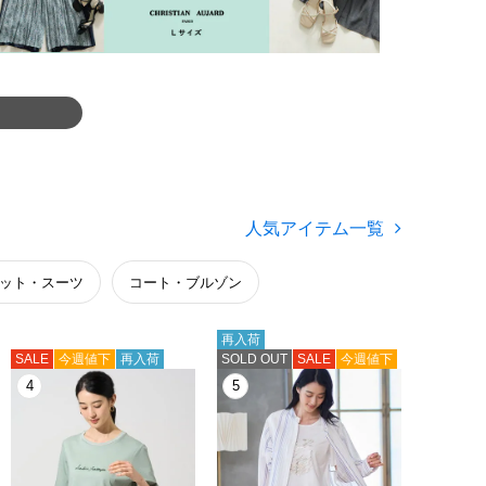
人気アイテム一覧
ット・スーツ
コート・ブルゾン
再入荷
SALE
今週値下
再入荷
SOLD OUT
SALE
今週値下
4
5