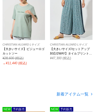
CHRISTIAN AUJARD Lサイズ
CHRISTIAN AUJARD Lサイズ
【大きいサイズ】ビジューロゴ
【大きいサイズ/セットアップ
カットソー
対応/2WAY】タイルプリントパ
¥
28,600
(税込)
ンツ
¥
47,300
(税込)
→¥
11,440
(税込)
新着アイテム一覧
NEW
予約販売
NEW
予約販売