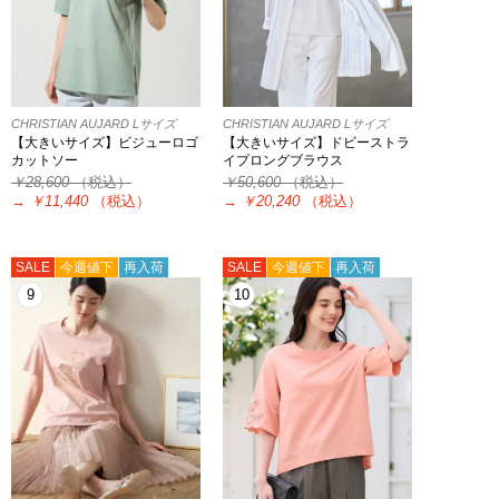
CHRISTIAN AUJARD Lサイズ
CHRISTIAN AUJARD Lサイズ
【大きいサイズ】ビジューロゴ
【大きいサイズ】ドビーストラ
カットソー
イプロングブラウス
￥28,600
（税込）
￥50,600
（税込）
→
￥11,440
（税込）
→
￥20,240
（税込）
SALE
今週値下
再入荷
SALE
今週値下
再入荷
9
10