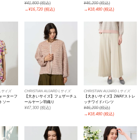
¥
41,800
(税込)
¥
46,200
(税込)
→¥
16,720
(税込)
→¥
18,480
(税込)
D Lサイズ
CHRISTIAN AUJARD Lサイズ
CHRISTIAN AUJARD Lサイズ
ォーターフ
【大きいサイズ】フェザーチュ
【大きいサイズ】2WAYストレ
トソー
ールヤーン羽織り
ッチワイドパンツ
¥
47,300
(税込)
¥
46,200
(税込)
→¥
18,480
(税込)