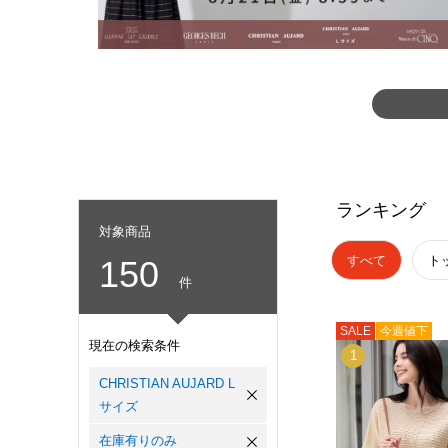
ランキング
対象商品
すべて
ト
150
件
SALE
今週値下
現在の検索条件
1
CHRISTIAN AUJARD L
サイズ
在庫有りのみ