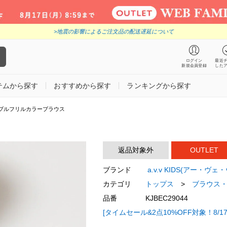
>地震の影響によるご注文品の配送遅延について
ログイン
最近
新規会員登録
した
テムから探す
おすすめから探す
ランキングから探す
]ダブルフリルカラーブラウス
返品対象外
OUTLET
ブランド
a.v.v KIDS(アー・ヴェ
カテゴリ
トップス
>
ブラウス
品番
KJBEC29044
[タイムセール&2点10%OFF対象！8/17 