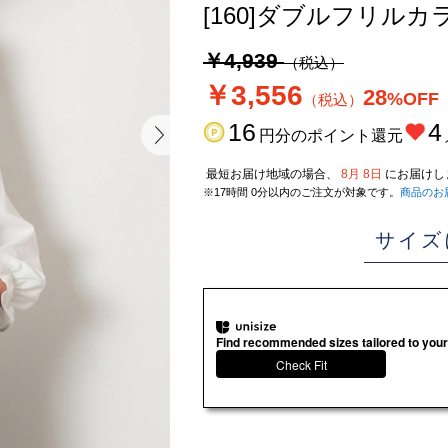
[160]ダブルフリル
￥4,939
（税込）
￥3,556
28
%OFF
（税込）
16
4
円分のポイント還元
最短お届け地域の場合、
8月 8日
にお届けし
※17時間 0分以内のご注文が対象です。
商品のお
サイズ
Find recommended sizes tailored to your
Check Fit