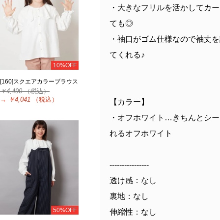
・大きなフリルを活かしてカー
ても◎
・袖口がゴム仕様なので袖丈を
てくれる♪
10%OFF
[160]スクエアカラーブラウス
￥4,490
（税込）
→
￥4,041
（税込）
【カラー】
・オフホワイト…きちんとシー
れるオフホワイト
----------------
透け感：なし
裏地：なし
50%OFF
伸縮性：なし