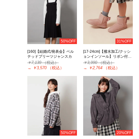
50%OFF
31%OFF
[160]【結婚式/発表会】ベル
[17-24cm]【撥水加工/クッシ
テッドプリーツジャンスカ
ョンインソール】リボン付…
￥7,139
（税込）
￥3,990
（税込）
→
￥3,570
（税込）
→
￥2,764
（税込）
50%OFF
20%OFF