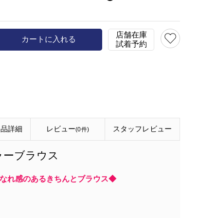
model:H146.5 size:150
店舗在庫
カートに入れる
試着予約
商品詳細
レビュー
スタッフ
レビュー
(0件)
カラーブラウス
なれ感のあるきちんとブラウス◆