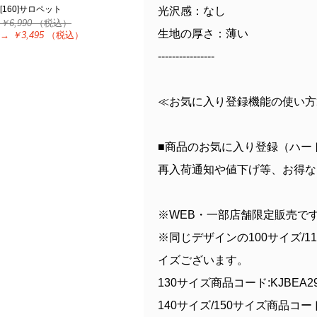
[160]サロペット
光沢感：なし
￥6,990
（税込）
生地の厚さ：薄い
→
￥3,495
（税込）
----------------
≪お気に入り登録機能の使い方
■商品のお気に入り登録（ハー
再入荷通知や値下げ等、お得な
※WEB・一部店舗限定販売で
※同じデザインの100サイズ/110
イズございます。
130サイズ商品コード:KJBEA29
140サイズ/150サイズ商品コード: