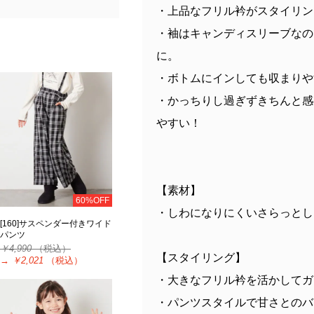
・上品なフリル衿がスタイリン
・袖はキャンディスリーブなの
に。
・ボトムにインしても収まりや
・かっちりし過ぎずきちんと感
やすい！
【素材】
60%OFF
・しわになりにくいさらっとし
[160]サスペンダー付きワイド
パンツ
￥4,990
（税込）
【スタイリング】
→
￥2,021
（税込）
・大きなフリル衿を活かしてガ
・パンツスタイルで甘さとのバ