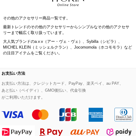
セットアップワンピース
ステンカラーコート
ヘアアクセサリー
ブローチ・コサージュ
ボストンバッグ
スニーカー
ローズ
Maison de CINQ
その他のアクセサリー商品一覧です。
その他のジャケット・スーツ
ノーカラーコート
財布・名刺入れ・ケース
その他のアクセサリー
クラッチバッグ
ブーツ・ブーティー
オーキッド・胡蝶蘭
MK MICHEL KLEIN BAG
最新トレンドのその他のアクセサリーからシンプルなその他のアクセサ
リーまで幅広く取り扱っています。
ライダースジャケット
ハンカチ・バンダナ
バックパック・リュック
フラットシューズ
カサブランカ・カラー
HIROKO KOSHINO
大人気ブランドのa.v.v（アー・ヴェ・ヴェ）、Sybilla（シビラ）、
MICHEL KLEIN（ミッシェルクラン）、Jocomomola（ホコモモラ）など
デニムジャケット
手袋
ボディバッグ・メッセンジャーバッグ
ローファー
ラナンキュラス
の注目アイテムをご覧ください。
re:edition project 165
ダウンジャケット・コート
チャーム・ストラップ
トラベルバッグ
ドレスシューズ
ポプリアレンジ＆フレグランス
HIROKO BIS
お支払い方法
その他のコート・ブルゾン
ネクタイ
ビジネスバッグ
サンダル・ミュール
グリーン
お支払い方法は、クレジットカード、PayPay、楽天ペイ、au PAY、
HIROKO BIS GRANDE
あと払い（ペイディ）、GMO後払い、代金引換
ポーチ
その他のバッグ
その他のシューズ
その他のアートフラワー
がご利用いただけます。
傘・日傘
アイウェア