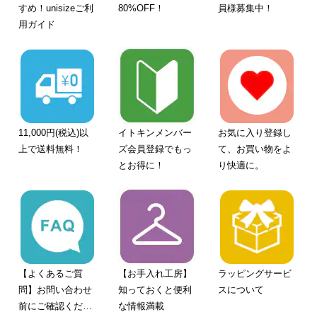
すめ！unisizeご利
80%OFF！
員様募集中！
用ガイド
11,000円(税込)以
イトキンメンバー
お気に入り登録し
上で送料無料！
ズ会員登録でもっ
て、お買い物をよ
とお得に！
り快適に。
【よくあるご質
【お手入れ工房】
ラッピングサービ
問】お問い合わせ
知っておくと便利
スについて
前にご確認くださ
な情報満載