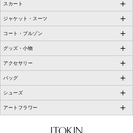
スカート
ブラウス・シャツ
ワンピース
すべてのパンツ
TARA JARMON
ジャケット・スーツ
ニット・セーター
ドレス
フルレングスパンツ
すべてのスカート
ZAPA
コート・ブルゾン
カーディガン
チュニック
クロップド・半端丈パンツ
ロング・マキシ丈スカート
すべてのジャケット・スーツ
TONEA
グッズ・小物
アンサンブルセット
ジャンパースカート
ガウチョ・ワイドパンツ
ひざ丈スカート
テーラードジャケット
すべてのコート・ブルゾン
al'aise modulation
アクセサリー
ベスト・ジレ
その他のワンピース・ドレス
ハーフ・ショート丈パンツ
ミモレ丈スカート
ノーカラージャケット
トレンチコート
すべてのグッズ・小物
GEORGES RECH
バッグ
パーカー
サロペット・オールインワン
ショート・ミニ丈スカート
セットアップ
ピーコート
マスク
すべてのアクセサリー
GIANNI LO GIUDICE
シューズ
タンクトップ・キャミソール
その他のパンツ
その他のスカート
セットアップジャケット
ダッフルコート
ストール・マフラー・スヌード
ネックレス
すべてのバッグ
CHRISTIAN AUJARD
アートフラワー
スウェット・ジャージー
セットアップパンツ
チェスターコート
ベルト・サスペンダー
ピアス・イヤリング
トートバッグ
すべてのシューズ
CHRISTIAN AUJARD Lサイズ
その他のトップス
セットアップスカート
モッズコート
帽子
ブレスレット・バングル
ショルダーバッグ
パンプス
すべてのアートフラワー
eur3