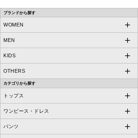
い。
ブランドから探す
WOMEN
MEN
a.v.v
KIDS
MICHEL KLEIN
a.v.v
OTHERS
MK MICHEL KLEIN
MICHEL KLEIN HOMME
a.v.v
カテゴリから探す
OFUON le MK
MK MICHEL KLEIN HOMME
MK MICHEL KLEIN BAG
トップス
Sybilla
EMILIO ROBBA
ワンピース・ドレス
すべてのトップス
S sybilla
BUYERS SELECT
パンツ
カットソー・Tシャツ
すべてのワンピース・ドレス
Jocomomola