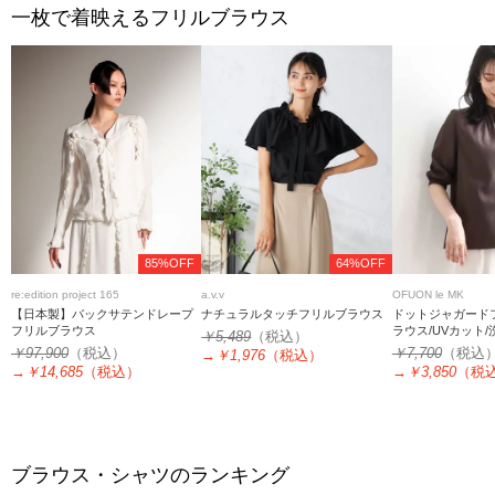
一枚で着映えるフリルブラウス
85%OFF
64%OFF
re:edition project 165
a.v.v
OFUON le MK
【日本製】バックサテンドレープ
ナチュラルタッチフリルブラウス
ドットジャガード
フリルブラウス
ラウス/UVカット/
￥5,489
（税込）
サイズあり
￥97,900
（税込）
￥7,700
（税込
→
￥1,976
（税込）
→
￥14,685
（税込）
→
￥3,850
（税
ブラウス・シャツのランキング