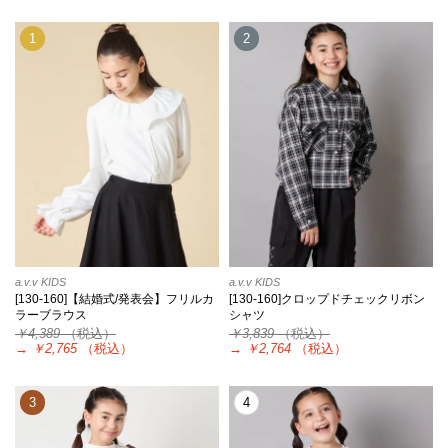
1
2
a.v.v KIDS
a.v.v KIDS
[130-160]【結婚式/発表会】フリルカ
[130-160]クロップドチェックリボン
ラーブラウス
シャツ
￥4,389
（税込）
￥3,839
（税込）
→
￥2,765
（税込）
→
￥2,764
（税込）
3
4