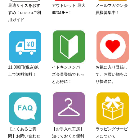
最適サイズをおす
アウトレット 最大
メールマガジン会
すめ！unisizeご利
80%OFF！
員様募集中！
用ガイド
11,000円(税込)以
イトキンメンバー
お気に入り登録し
上で送料無料！
ズ会員登録でもっ
て、お買い物をよ
とお得に！
り快適に。
【よくあるご質
【お手入れ工房】
ラッピングサービ
問】お問い合わせ
知っておくと便利
スについて