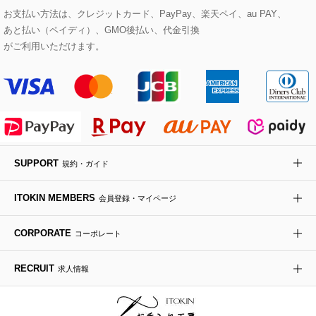
eur3
お支払い方法は、クレジットカード、PayPay、楽天ペイ、au PAY、
あと払い（ペイディ）、GMO後払い、代金引換
セットアップワンピース
ステンカラーコート
ヘアアクセサリー
ブローチ・コサージュ
ボストンバッグ
スニーカー
ローズ
Maison de CINQ
がご利用いただけます。
その他のジャケット・スーツ
ノーカラーコート
財布・名刺入れ・ケース
その他のアクセサリー
クラッチバッグ
ブーツ・ブーティー
オーキッド・胡蝶蘭
MK MICHEL KLEIN BAG
ライダースジャケット
ハンカチ・バンダナ
バックパック・リュック
フラットシューズ
カサブランカ・カラー
HIROKO KOSHINO
デニムジャケット
手袋
ボディバッグ・メッセンジャーバッグ
ローファー
ラナンキュラス
re:edition project 165
SUPPORT
規約・ガイド
ダウンジャケット・コート
チャーム・ストラップ
トラベルバッグ
ドレスシューズ
ポプリアレンジ＆フレグランス
HIROKO BIS
ITOKIN MEMBERS
会員登録・マイページ
その他のコート・ブルゾン
ネクタイ
ビジネスバッグ
サンダル・ミュール
グリーン
HIROKO BIS GRANDE
CORPORATE
コーポレート
ポーチ
その他のバッグ
その他のシューズ
その他のアートフラワー
RECRUIT
求人情報
傘・日傘
アイウェア