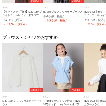
55%OFF
28%OFF
a.v.v
a.v.v
a.v.v
【セットアップ可能】[120-160]ブ
[130]ダブルフリルカラーブラウス
[120-130]【セ
ライトコールレイヤードフウブラ
ライトコールレイ
￥4,389
（税込）
ウス
グブラウス
￥4,389
（税込）
￥3,990
（税込
→
￥3,160
（税込）
→
￥1,975
（税込）
→
￥718
（税込
ブラウス・シャツのおすすめ
28%OFF
46%OFF
a.v.v
a.v.v
a.v.v
[140-150]ダブルフリルカラーブラ
【接触冷感/ジメジメ対策】[120-
[130-160]【結
ウス
160]ポコポコレイヤード風ブラウ
カラーブラウス