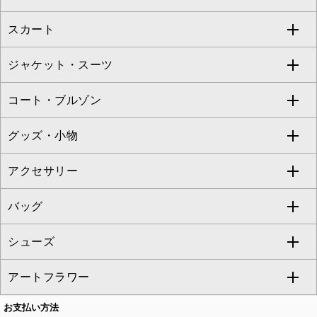
Jocomomola
スカート
ブラウス・シャツ
ワンピース
すべてのパンツ
TARA JARMON
ジャケット・スーツ
ニット・セーター
ドレス
フルレングスパンツ
すべてのスカート
ZAPA
コート・ブルゾン
カーディガン
チュニック
クロップド・半端丈パンツ
ロング・マキシ丈スカート
すべてのジャケット・スーツ
TONEA
グッズ・小物
アンサンブルセット
ジャンパースカート
ガウチョ・ワイドパンツ
ひざ丈スカート
テーラードジャケット
すべてのコート・ブルゾン
al'aise modulation
アクセサリー
ベスト・ジレ
その他のワンピース・ドレス
ハーフ・ショート丈パンツ
ミモレ丈スカート
ノーカラージャケット
トレンチコート
すべてのグッズ・小物
GEORGES RECH
バッグ
パーカー
サロペット・オールインワン
ショート・ミニ丈スカート
セットアップ
ピーコート
マスク
すべてのアクセサリー
GIANNI LO GIUDICE
シューズ
タンクトップ・キャミソール
その他のパンツ
その他のスカート
セットアップジャケット
ダッフルコート
ストール・マフラー・スヌード
ネックレス
すべてのバッグ
CHRISTIAN AUJARD
アートフラワー
スウェット・ジャージー
セットアップパンツ
チェスターコート
ベルト・サスペンダー
ピアス・イヤリング
トートバッグ
すべてのシューズ
CHRISTIAN AUJARD Lサイズ
お支払い方法
その他のトップス
セットアップスカート
モッズコート
帽子
ブレスレット・バングル
ショルダーバッグ
パンプス
すべてのアートフラワー