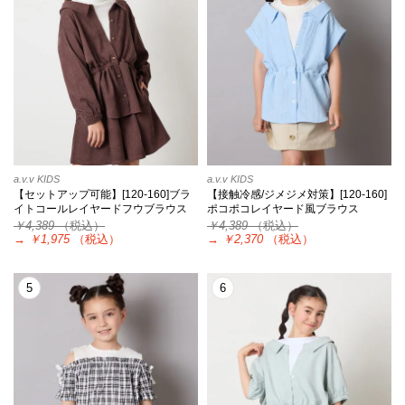
a.v.v KIDS
a.v.v KIDS
【セットアップ可能】[120-160]ブラ
【接触冷感/ジメジメ対策】[120-160]
イトコールレイヤードフウブラウス
ポコポコレイヤード風ブラウス
￥4,389
（税込）
￥4,389
（税込）
→
￥1,975
（税込）
→
￥2,370
（税込）
5
6