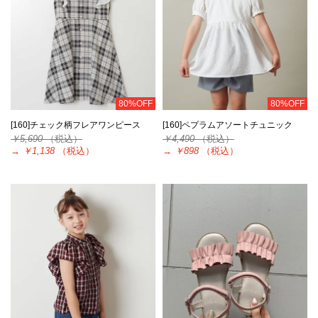
80%OFF
80%OFF
[160]チェック柄フレアワンピース
[160]ペプラムアソートチュニック
￥5,690
（税込）
￥4,490
（税込）
→
￥1,138
（税込）
→
￥898
（税込）