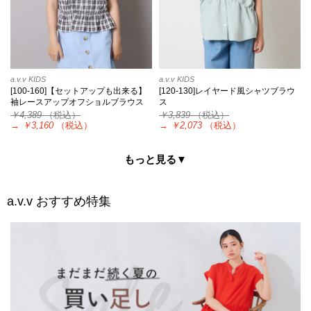
a.v.v KIDS
a.v.v KIDS
[100-160]【セットアップも出来る】
[120-130]レイヤード風シャツブラウ
袖レースアップオフショルブラウス
ス
￥4,389
（税込）
￥3,839
（税込）
→
￥3,160
（税込）
→
￥2,073
（税込）
もっと見る▼
a.v.v
おすすめ特集