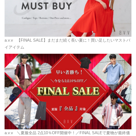
a.v.v
【FINAL SALE】まだまだ続く長い夏に！買い足したいマストバ
イアイテム
a.v.v
＼夏服全品 2点10％OFF開催中！／FINAL SALEで夏物が最終価