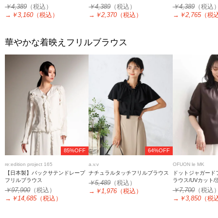
ス
￥4,389
（税込）
￥4,389
（税込）
￥4,389
（税込
→
￥3,160
（税込）
→
￥2,370
（税込）
→
￥2,765
（税
華やかな着映えフリルブラウス
85%OFF
64%OFF
re:edition project 165
a.v.v
OFUON le MK
【日本製】バックサテンドレープ
ナチュラルタッチフリルブラウス
ドットジャガード
フリルブラウス
ラウス/UVカット/
￥5,489
（税込）
サイズあり
￥97,900
（税込）
￥7,700
（税込
→
￥1,976
（税込）
→
￥14,685
（税込）
→
￥3,850
（税