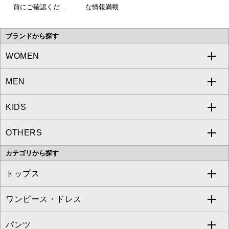
前にご確認くださ
な情報満載
い。
ブランドから探す
WOMEN
MEN
a.v.v
KIDS
MICHEL KLEIN
a.v.v
OTHERS
MK MICHEL KLEIN
MICHEL KLEIN HOMME
a.v.v
カテゴリから探す
OFUON le MK
MK MICHEL KLEIN HOMME
MK MICHEL KLEIN BAG
トップス
Sybilla
EMILIO ROBBA
ワンピース・ドレス
すべてのトップス
S sybilla
BUYERS SELECT
パンツ
カットソー・Tシャツ
すべてのワンピース・ドレス