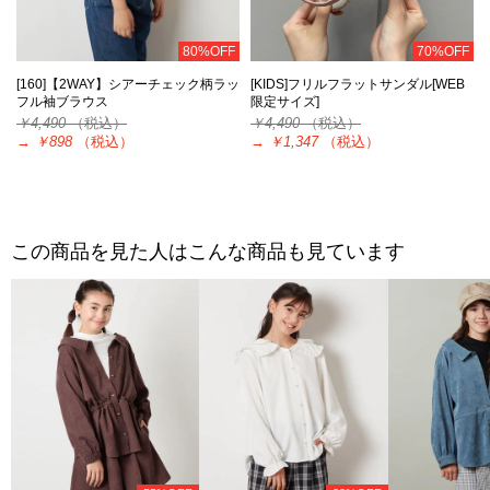
80%OFF
70%OFF
[160]【2WAY】シアーチェック柄ラッ
[KIDS]フリルフラットサンダル[WEB
フル袖ブラウス
限定サイズ]
￥4,490
（税込）
￥4,490
（税込）
→
￥898
（税込）
→
￥1,347
（税込）
この商品を見た人はこんな商品も見ています