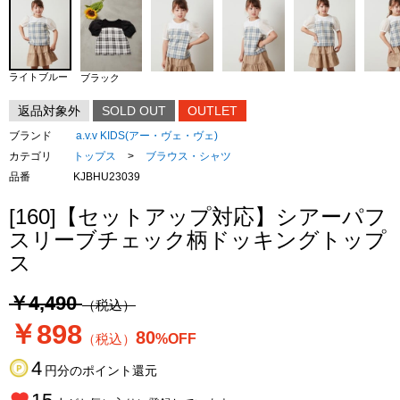
ライトブルー
ブラック
返品対象外
SOLD OUT
OUTLET
ブランド
a.v.v KIDS(アー・ヴェ・ヴェ)
カテゴリ
トップス
>
ブラウス・シャツ
品番
KJBHU23039
[160]【セットアップ対応】シアーパフ
スリーブチェック柄ドッキングトップ
ス
￥4,490
（税込）
￥898
80
（税込）
%OFF
4
円分のポイント還元