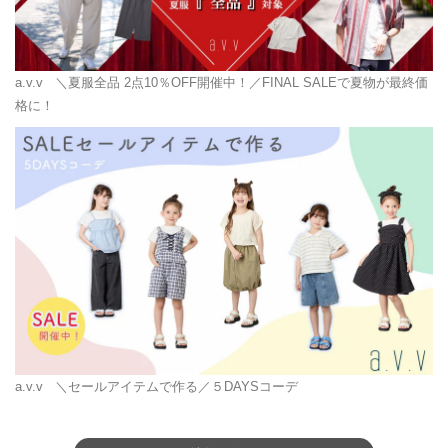
a.v.v
＼夏服全品 2点10％OFF開催中！／FINAL SALEで夏物が最終価
格に！
a.v.v
＼セールアイテムで作る／５DAYSコーデ