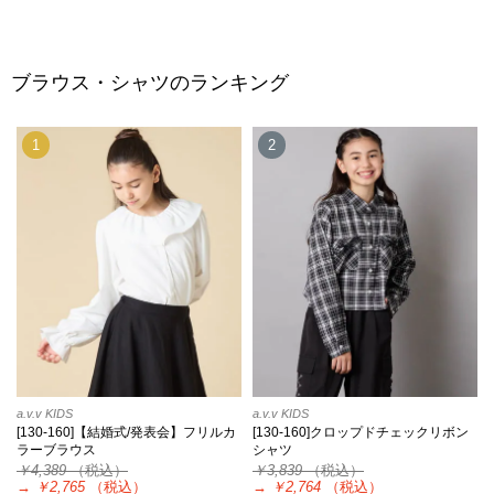
ブラウス・シャツのランキング
1
2
a.v.v KIDS
a.v.v KIDS
[130-160]【結婚式/発表会】フリルカ
[130-160]クロップドチェックリボン
ラーブラウス
シャツ
￥4,389
（税込）
￥3,839
（税込）
→
￥2,765
（税込）
→
￥2,764
（税込）