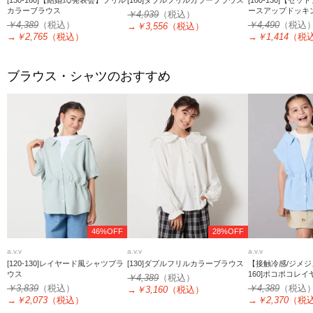
[130-160]【結婚式/発表会】フリル
[160]ダブルフリルカラーブラウス
[100-130]【セ
カラーブラウス
ースアップドッキ
￥4,939
（税込）
￥4,389
（税込）
￥4,490
（税込
→
￥3,556
（税込）
→
￥2,765
（税込）
→
￥1,414
（税
ブラウス・シャツのおすすめ
46%OFF
28%OFF
a.v.v
a.v.v
a.v.v
[120-130]レイヤード風シャツブラ
[130]ダブルフリルカラーブラウス
【接触冷感/ジメジメ
ウス
160]ポコポコレ
￥4,389
（税込）
ス
￥3,839
（税込）
￥4,389
（税込
→
￥3,160
（税込）
→
￥2,073
（税込）
→
￥2,370
（税