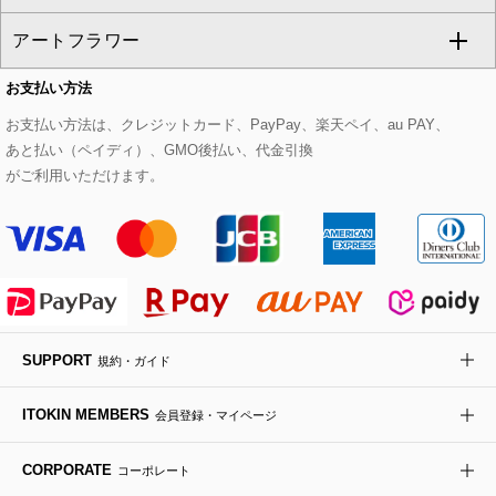
CHRISTIAN AUJARD
アートフラワー
スウェット・ジャージー
セットアップパンツ
チェスターコート
ベルト・サスペンダー
ピアス・イヤリング
トートバッグ
すべてのシューズ
CHRISTIAN AUJARD Lサイズ
お支払い方法
その他のトップス
セットアップスカート
モッズコート
帽子
ブレスレット・バングル
ショルダーバッグ
パンプス
すべてのアートフラワー
eur3
お支払い方法は、クレジットカード、PayPay、楽天ペイ、au PAY、
あと払い（ペイディ）、GMO後払い、代金引換
セットアップワンピース
ステンカラーコート
ヘアアクセサリー
ブローチ・コサージュ
ボストンバッグ
スニーカー
ローズ
Maison de CINQ
がご利用いただけます。
その他のジャケット・スーツ
ノーカラーコート
財布・名刺入れ・ケース
その他のアクセサリー
クラッチバッグ
ブーツ・ブーティー
オーキッド・胡蝶蘭
MK MICHEL KLEIN BAG
ライダースジャケット
ハンカチ・バンダナ
バックパック・リュック
フラットシューズ
カサブランカ・カラー
HIROKO KOSHINO
デニムジャケット
手袋
ボディバッグ・メッセンジャーバッグ
ローファー
ラナンキュラス
re:edition project 165
SUPPORT
規約・ガイド
ダウンジャケット・コート
チャーム・ストラップ
トラベルバッグ
ドレスシューズ
ポプリアレンジ＆フレグランス
HIROKO BIS
ITOKIN MEMBERS
会員登録・マイページ
その他のコート・ブルゾン
ネクタイ
ビジネスバッグ
サンダル・ミュール
グリーン
HIROKO BIS GRANDE
CORPORATE
コーポレート
ポーチ
その他のバッグ
その他のシューズ
その他のアートフラワー