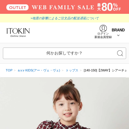
>地震の影響によるご注文品の配送遅延について
BRAND
ログイン
新規会員登録
何かお探しですか？
TOP
a.v.v KIDS(アー・ヴェ・ヴェ)
トップス
[140-150]【2WAY】シア