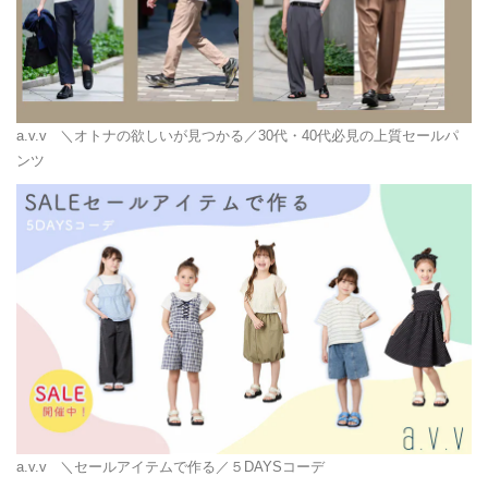
a.v.v
＼オトナの欲しいが見つかる／30代・40代必見の上質セールパ
ンツ
a.v.v
＼セールアイテムで作る／５DAYSコーデ