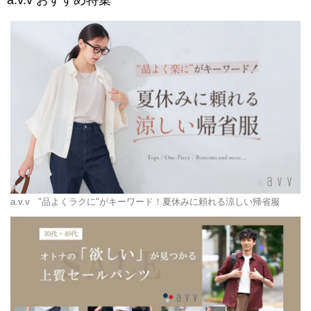
a.v.v
おすすめ特集
a.v.v
"品よくラクに"がキーワード！夏休みに頼れる涼しい帰省服