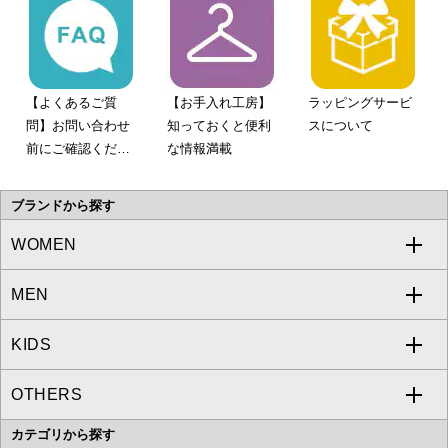
【よくあるご質
【お手入れ工房】
ラッピングサービ
問】お問い合わせ
知っておくと便利
スについて
前にご確認くださ
な情報満載
い。
ブランドから探す
WOMEN
MEN
a.v.v
KIDS
MICHEL KLEIN
a.v.v
OTHERS
MK MICHEL KLEIN
MICHEL KLEIN HOMME
a.v.v
カテゴリから探す
OFUON le MK
MK MICHEL KLEIN HOMME
MK MICHEL KLEIN BAG