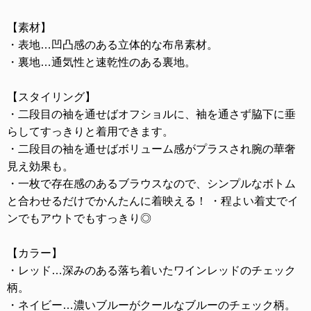
【素材】
・表地…凹凸感のある立体的な布帛素材。
・裏地…通気性と速乾性のある裏地。
【スタイリング】
・二段目の袖を通せばオフショルに、袖を通さず脇下に垂
らしてすっきりと着用できます。
・二段目の袖を通せばボリューム感がプラスされ腕の華奢
見え効果も。
・一枚で存在感のあるブラウスなので、シンプルなボトム
と合わせるだけでかんたんに着映える！ ・程よい着丈でイ
ンでもアウトでもすっきり◎
【カラー】
・レッド…深みのある落ち着いたワインレッドのチェック
柄。
・ネイビー…濃いブルーがクールなブルーのチェック柄。