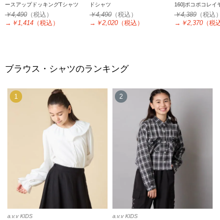
ースアップドッキングTシャツ
ドシャツ
160]ポコポコレ
ス
￥4,490
（税込）
￥4,490
（税込）
￥4,389
（税込
→
￥1,414
（税込）
→
￥2,020
（税込）
→
￥2,370
（税
ブラウス・シャツのランキング
1
2
a.v.v KIDS
a.v.v KIDS