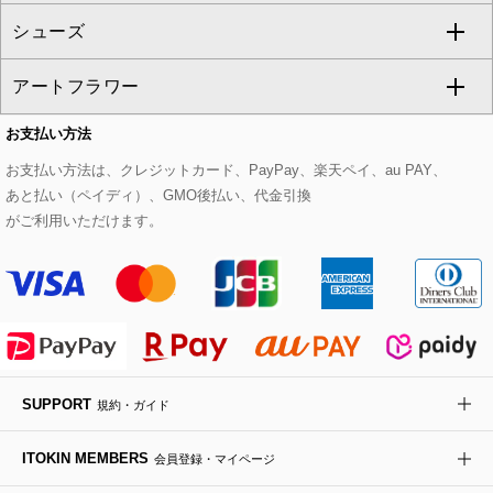
シューズ
タンクトップ・キャミソール
その他のパンツ
その他のスカート
セットアップジャケット
ダッフルコート
ストール・マフラー・スヌード
ネックレス
すべてのバッグ
CHRISTIAN AUJARD
アートフラワー
スウェット・ジャージー
セットアップパンツ
チェスターコート
ベルト・サスペンダー
ピアス・イヤリング
トートバッグ
すべてのシューズ
CHRISTIAN AUJARD Lサイズ
お支払い方法
その他のトップス
セットアップスカート
モッズコート
帽子
ブレスレット・バングル
ショルダーバッグ
パンプス
すべてのアートフラワー
eur3
お支払い方法は、クレジットカード、PayPay、楽天ペイ、au PAY、
あと払い（ペイディ）、GMO後払い、代金引換
セットアップワンピース
ステンカラーコート
ヘアアクセサリー
ブローチ・コサージュ
ボストンバッグ
スニーカー
ローズ
Maison de CINQ
がご利用いただけます。
その他のジャケット・スーツ
ノーカラーコート
財布・名刺入れ・ケース
その他のアクセサリー
クラッチバッグ
ブーツ・ブーティー
オーキッド・胡蝶蘭
MK MICHEL KLEIN BAG
ライダースジャケット
ハンカチ・バンダナ
バックパック・リュック
フラットシューズ
カサブランカ・カラー
HIROKO KOSHINO
デニムジャケット
手袋
ボディバッグ・メッセンジャーバッグ
ローファー
ラナンキュラス
re:edition project 165
SUPPORT
規約・ガイド
ダウンジャケット・コート
チャーム・ストラップ
トラベルバッグ
ドレスシューズ
ポプリアレンジ＆フレグランス
HIROKO BIS
ITOKIN MEMBERS
会員登録・マイページ
その他のコート・ブルゾン
ネクタイ
ビジネスバッグ
サンダル・ミュール
グリーン