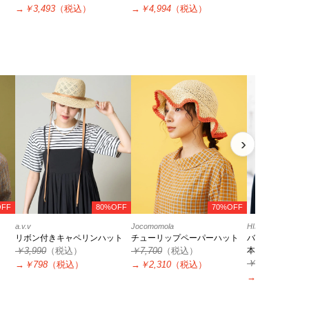
→
￥3,493
（税込）
→
￥4,994
（税込）
›
OFF
80%OFF
70%OFF
a.v.v
Jocomomola
HIROKO KOSHI
リボン付きキャペリンハット
チューリップペーパーハット
バイカラーニット
￥3,990
（税込）
￥7,700
（税込）
本製 /洗える
￥16,500
（税
→
￥798
（税込）
→
￥2,310
（税込）
→
￥5,775
（税