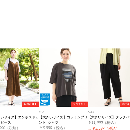
60%OFF
50%OFF
70%
eur3
eur3
きいサイズ】エンボスドッ
【大きいサイズ】コットンプリ
【大きいサイズ】タックパ
ンピース
ントTシャツ
￥11,990
（税込）
990
（税込）
￥6,990
（税込）
→
￥3,597
（税込）