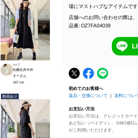
場にマストハブなアイテムです
店舗へのお問い合わせの際は、
品番: OZ7FA04039
eur3
札幌丸井今井
すーざん
167 cm
初めてのお客様へ
返品・交換について
｜
送料につい
動画あり
お支払い方法
お支払い方法は、クレジットカード、P
あと払い（ペイディ）、GMO後払
がご利用いただけます。