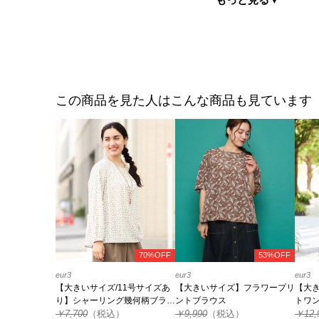
この商品を見た人はこんな商品も見ています
70%OFF
53%OFF
eur3
eur3
eur3
【大きいサイズ/11号サイズあ
【大きいサイズ】フラワープリ
【大
り】シャーリング幾何柄ブラウ
ントブラウス
トワ
ス
￥7,700
（税込）
￥9,990
（税込）
￥12,