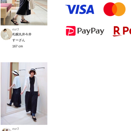
eur3
札幌丸井今井
すーざん
167 cm
eur3