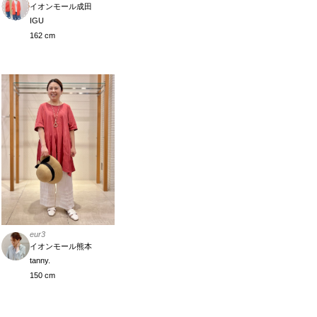
イオンモール成田
IGU
162 cm
eur3
イオンモール熊本
tanny.
150 cm