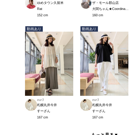
ザ・モール郡山店
ゆめタウン久留米
大関ちゃん★Coordinate Meister
Rat
160 cm
152 cm
動画あり
動画あり
eur3
eur3
札幌丸井今井
札幌丸井今井
すーざん
すーざん
167 cm
167 cm
もっと見る
▼