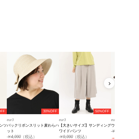
›
OFF
30%OFF
50%OFF
eur3
eur3
eur3
ンツ
バックリボンスリット麦わらハ
【大きいサイズ】サンディング
ウールベーシッ
ット
ワイドパンツ
￥4,990
（税込
￥4,990
（税込）
￥9,990
（税込）
→
￥1,496
（税