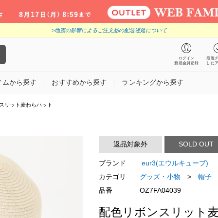
>地震の影響によるご注文品の配送遅延について
ログイン
最近
新規会員登録
した
テムから探す
おすすめから探す
ランキングから探す
スリット麦わらハット
返品対象外
SOLD OUT
ブランド
eur3(エウルキューブ)
カテゴリ
グッズ・小物
>
帽子
品番
OZ7FA04039
配色リボンスリット