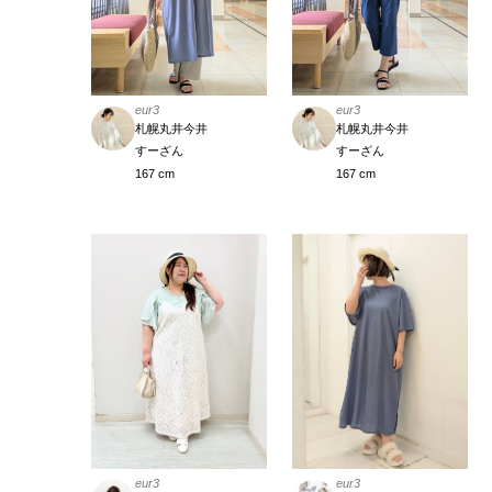
eur3
eur3
札幌丸井今井
札幌丸井今井
すーざん
すーざん
167 cm
167 cm
eur3
eur3