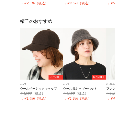
→
￥2,310
（税込）
→
￥4,692
（税込）
→
￥5
帽子のおすすめ
70%OFF
60%OFF
eur3
eur3
GIANN
ウールベーシックキャップ
ウール混シャギーハット
フレ
￥4,990
（税込）
￥4,990
（税込）
￥16,
→
￥1,496
（税込）
→
￥1,996
（税込）
→
￥4