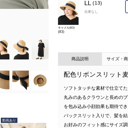
LL
(13)
在庫なし
キャメル(83)
在庫
LL(13)
×
キャメル(83)
(83)
カラー
キャメル(83)(83)
商品説明
サイズ・
配色リボンスリット
ソフトタッチな素材で仕立てた
丸みのあるクラウンと長めのブ
を包み込み小顔効果も期待でき
バックスリット入りで、髪を結
動画あり
お好みのフィット感にサイズ調