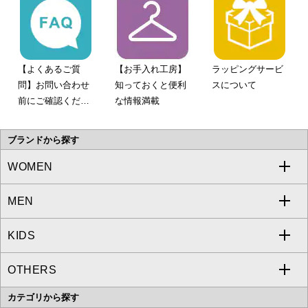
【よくあるご質
【お手入れ工房】
ラッピングサービ
問】お問い合わせ
知っておくと便利
スについて
前にご確認くださ
な情報満載
い。
ブランドから探す
WOMEN
MEN
a.v.v
KIDS
MICHEL KLEIN
a.v.v
OTHERS
MK MICHEL KLEIN
MICHEL KLEIN HOMME
a.v.v
カテゴリから探す
OFUON le MK
MK MICHEL KLEIN HOMME
MK MICHEL KLEIN BAG