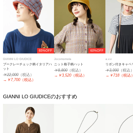
65%OFF
60%OFF
GIANNI LO GIUDICE
Jocomomola
a.v.v
ブークレーチェック柄イタリアハ
ニット格子柄ハット
リボン付きキャペ
ット
￥8,800
（税込）
￥3,990
（税込
￥22,000
（税込）
→
￥3,520
（税込）
→
￥718
（税込
→
￥7,700
（税込）
のおすすめ
GIANNI LO GIUDICE