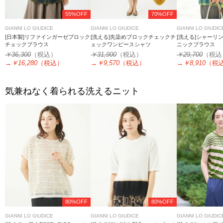
55%OFF
70%OFF
GIANNI LO GIUDICE
GIANNI LO GIUDICE
GIANNI LO GIUDIC
[日本製]リファインガーゼブロック
[洗える]先染めブロックチェックチ
[洗える]シャーリ
チェックブラウス
ェックワンピースシャツ
ニックブラウス
￥36,300
（税込）
￥31,900
（税込）
￥29,700
（税込
→
￥16,280
（税込）
→
￥9,570
（税込）
→
￥8,910
（税
気兼ねなく着られる洗えるニット
80%OFF
80%OFF
GIANNI LO GIUDICE
GIANNI LO GIUDICE
GIANNI LO GIUDIC