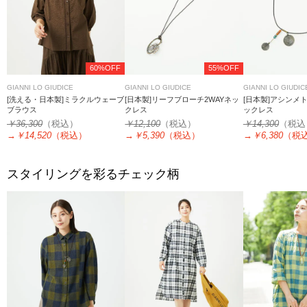
60%OFF
55%OFF
GIANNI LO GIUDICE
GIANNI LO GIUDICE
GIANNI LO GIUDIC
[洗える・日本製]ミラクルウェーブ
[日本製]リーフブローチ2WAYネッ
[日本製]アシンメ
ブラウス
クレス
ックレス
￥36,300
（税込）
￥12,100
（税込）
￥14,300
（税込
→
￥14,520
（税込）
→
￥5,390
（税込）
→
￥6,380
（税
スタイリングを彩るチェック柄