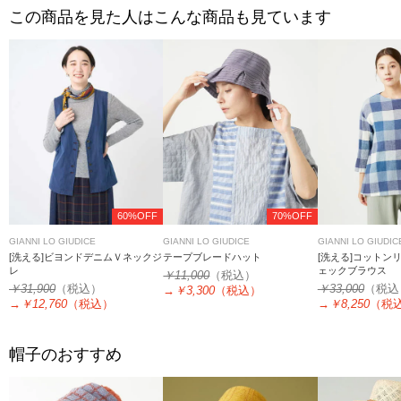
この商品を見た人はこんな商品も見ています
60%OFF
70%OFF
GIANNI LO GIUDICE
GIANNI LO GIUDICE
GIANNI LO GIUDIC
[洗える]ビヨンドデニムＶネックジ
テープブレードハット
[洗える]コットン
レ
ェックブラウス
￥11,000
（税込）
￥31,900
（税込）
￥33,000
（税込
→
￥3,300
（税込）
→
￥12,760
（税込）
→
￥8,250
（税
帽子のおすすめ