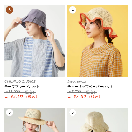
3
4
GIANNI LO GIUDICE
Jocomomola
テープブレードハット
チューリップペーパーハット
￥11,000
（税込）
￥7,700
（税込）
→
￥3,300
（税込）
→
￥2,310
（税込）
5
6