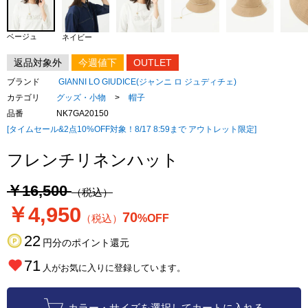
ベージュ
ネイビー
返品対象外
今週値下
OUTLET
ブランド
GIANNI LO GIUDICE(ジャンニ ロ ジュディチェ)
カテゴリ
グッズ・小物
>
帽子
品番
NK7GA20150
[タイムセール&2点10%OFF対象！8/17 8:59まで アウトレット限定]
フレンチリネンハット
￥16,500
（税込）
￥4,950
70
（税込）
%OFF
22
円分のポイント還元
71
人がお気に入りに登録しています。
カラー・サイズを選択してカートに入れる