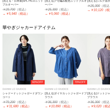
[洗える・日本製]SPL PICOニット
[洗える]アゼ編み配色ニットプルオ
[洗える]シルク混
プルオーバー
ーバー
￥25,300
（税込
￥29,700
（税込）
￥25,300
（税込）
→
￥10,120
（税
→
￥5,940
（税込）
→
￥5,060
（税込）
華やぎジャカードアイテム
60%OFF
70%OFF
GIANNI LO GIUDICE
GIANNI LO GIUDICE
GIANNI LO GIUDIC
シャドードットジャガードダウン
[洗える]ダイヤカットジャガードブ
[洗える]ドットジ
コート
ラウス
ブラウス
￥79,200
（税込）
￥36,300
（税込）
￥36,300
（税込
→
￥31,680
（税込）
→
￥10,890
（税込）
→
￥9,020
（税