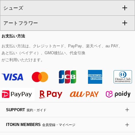
シューズ
タンクトップ・キャミソール
その他のパンツ
その他のスカート
セットアップジャケット
ダッフルコート
ストール・マフラー・スヌード
ネックレス
すべてのバッグ
CHRISTIAN AUJARD
アートフラワー
スウェット・ジャージー
セットアップパンツ
チェスターコート
ベルト・サスペンダー
ピアス・イヤリング
トートバッグ
すべてのシューズ
CHRISTIAN AUJARD Lサイズ
お支払い方法
その他のトップス
セットアップスカート
モッズコート
帽子
ブレスレット・バングル
ショルダーバッグ
パンプス
すべてのアートフラワー
eur3
お支払い方法は、クレジットカード、PayPay、楽天ペイ、au PAY、
あと払い（ペイディ）、GMO後払い、代金引換
セットアップワンピース
ステンカラーコート
ヘアアクセサリー
ブローチ・コサージュ
ボストンバッグ
スニーカー
ローズ
Maison de CINQ
がご利用いただけます。
その他のジャケット・スーツ
ノーカラーコート
財布・名刺入れ・ケース
その他のアクセサリー
クラッチバッグ
ブーツ・ブーティー
オーキッド・胡蝶蘭
MK MICHEL KLEIN BAG
ライダースジャケット
ハンカチ・バンダナ
バックパック・リュック
フラットシューズ
カサブランカ・カラー
HIROKO KOSHINO
デニムジャケット
手袋
ボディバッグ・メッセンジャーバッグ
ローファー
ラナンキュラス
re:edition project 165
SUPPORT
規約・ガイド
ダウンジャケット・コート
チャーム・ストラップ
トラベルバッグ
ドレスシューズ
ポプリアレンジ＆フレグランス
HIROKO BIS
ITOKIN MEMBERS
会員登録・マイページ
その他のコート・ブルゾン
ネクタイ
ビジネスバッグ
サンダル・ミュール
グリーン
HIROKO BIS GRANDE