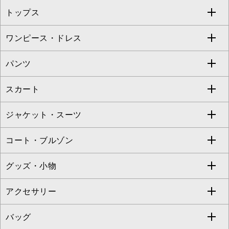
トップス
Sybilla
EMILIO ROBBA
ワンピース・ドレス
すべてのトップス
S sybilla
BUYERS SELECT
パンツ
カットソー・Tシャツ
すべてのワンピース・ドレス
Jocomomola
スカート
ブラウス・シャツ
ワンピース
すべてのパンツ
TARA JARMON
ジャケット・スーツ
ニット・セーター
ドレス
フルレングスパンツ
すべてのスカート
ZAPA
コート・ブルゾン
カーディガン
チュニック
クロップド・半端丈パンツ
ロング・マキシ丈スカート
すべてのジャケット・スーツ
TONEA
グッズ・小物
アンサンブルセット
ジャンパースカート
ガウチョ・ワイドパンツ
ひざ丈スカート
テーラードジャケット
すべてのコート・ブルゾン
al'aise modulation
アクセサリー
ベスト・ジレ
その他のワンピース・ドレス
ハーフ・ショート丈パンツ
ミモレ丈スカート
ノーカラージャケット
トレンチコート
すべてのグッズ・小物
GEORGES RECH
バッグ
パーカー
サロペット・オールインワン
ショート・ミニ丈スカート
セットアップ
ピーコート
マスク
すべてのアクセサリー
GIANNI LO GIUDICE