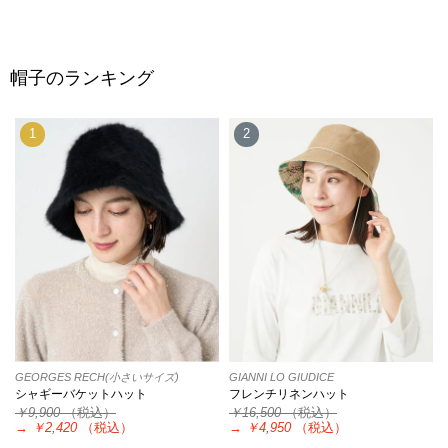
帽子のランキング
1
2
GEORGES RECH(小さいサイズ)
GIANNI LO GIUDICE
シャギーバケットハット
フレンチリネンハット
￥9,900
（税込）
￥16,500
（税込）
→
￥2,420
（税込）
→
￥4,950
（税込）