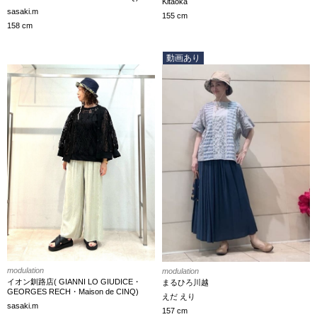
Kitaoka
sasaki.m
155 cm
158 cm
動画あり
modulation
modulation
イオン釧路店( GIANNI LO GIUDICE・
まるひろ川越
GEORGES RECH・Maison de CINQ)
えだ えり
sasaki.m
157 cm