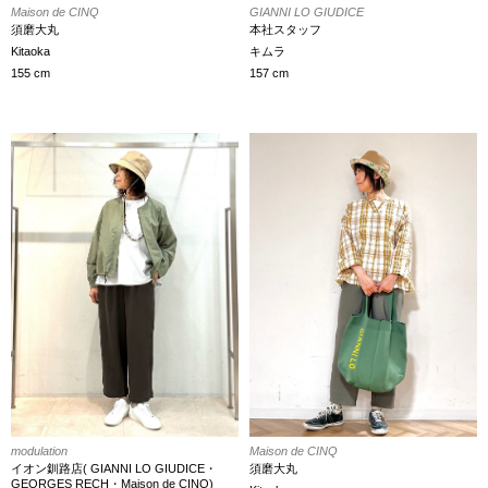
Maison de CINQ
GIANNI LO GIUDICE
須磨大丸
本社スタッフ
Kitaoka
キムラ
155 cm
157 cm
modulation
Maison de CINQ
イオン釧路店( GIANNI LO GIUDICE・
須磨大丸
GEORGES RECH・Maison de CINQ)