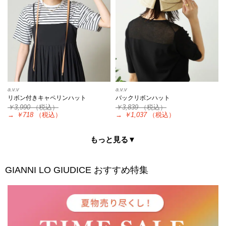
a.v.v
a.v.v
リボン付きキャペリンハット
バックリボンハット
￥3,990
（税込）
￥3,839
（税込）
→
￥718
（税込）
→
￥1,037
（税込）
もっと見る▼
GIANNI LO GIUDICE
おすすめ特集