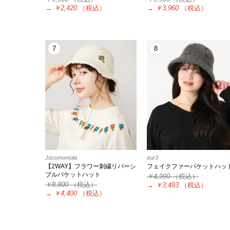
→
￥2,420
（税込）
→
￥3,960
（税込）
7
8
Jocomomola
eur3
【2WAY】フラワー刺繍リバーシ
フェイクファーバケットハッ
ブルバケットハット
￥4,990
（税込）
￥8,800
（税込）
→
￥3,493
（税込）
→
￥4,400
（税込）