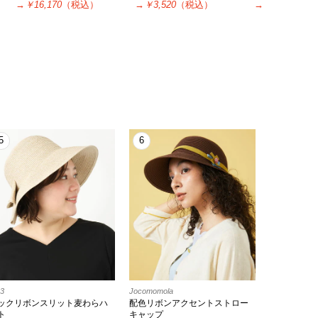
→
￥16,170
（税込）
→
￥3,520
（税込）
→
￥2,310
（税
5
6
r3
Jocomomola
ックリボンスリット麦わらハ
配色リボンアクセントストロー
ト
キャップ