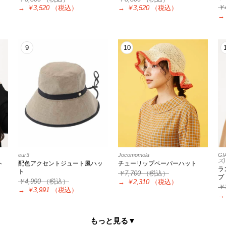
￥
→
￥3,520
（税込）
→
￥3,520
（税込）
→
9
10
eur3
Jocomomola
GI
ズ)
ト
配色アクセントジュート風ハッ
チューリップペーパーハット
ラ
ト
￥7,700
（税込）
プ
￥4,990
（税込）
→
￥2,310
（税込）
￥1
→
￥3,991
（税込）
→
もっと見る▼