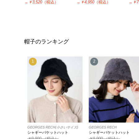
→
￥3,520
（税込）
→
￥4,950
（税込）
→
￥7
帽子のランキング
1
2
GEORGES RECH(小さいサイズ)
GEORGES RECH
シャギーバケットハット
シャギーバケットハット
￥9,900
（税込）
￥9,900
（税込）