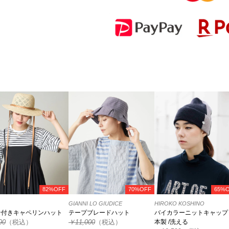
82%OFF
70%OFF
65%
GIANNI LO GIUDICE
HIROKO KOSHINO
ン付きキャペリンハット
テープブレードハット
バイカラーニットキャップ 
90
（税込）
￥11,000
（税込）
本製 /洗える