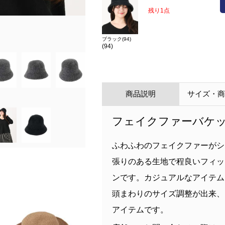
残り1点
在庫
LL(13)
残り1点
ブラック(94)
カラー
ブラック(94)(94)
(94)
商品説明
サイズ・
フェイクファーバケ
ふわふわのフェイクファーがシ
張りのある生地で程良いフィッ
ンです。カジュアルなアイテム
頭まわりのサイズ調整が出来、
アイテムです。