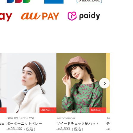
›
OFF
30%OFF
60%OFF
HIROKO KOSHINO
Jocomomola
Jocomomola
/日
ボーダーニットベレー
ツイードチェック柄ハット
チューリップペ
￥23,100
（税込）
￥8,800
（税込）
￥7,700
（税込