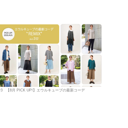
r3
【8月 PICK UP!】エウルキューブの最新コーデ