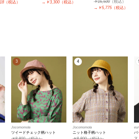
￥16,500
（税込）
18
（税込）
→
￥3,300
（税込）
→
￥5,775
（税込）
3
4
Jocomomola
Jocomomola
eu
ツイードチェック柄ハット
ニット格子柄ハット
バ
ッ
￥8,800
（税込）
￥8,800
（税込）