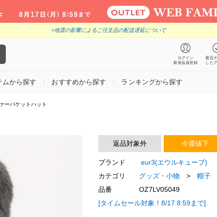
>地震の影響によるご注文品の配送遅延について
ログイン
最近
新規会員登録
した
テムから探す
おすすめから探す
ランキングから探す
ァーバケットハット
返品対象外
今週値下
ブランド
eur3(エウルキューブ)
カテゴリ
グッズ・小物
>
帽子
品番
OZ7LV05049
[タイムセール対象！8/17 8:59まで]