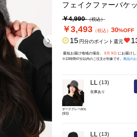
フェイクファーバケ
￥4,990
（税込）
￥3,493
30
%OFF
（税込）
15
1
円分のポイント還元
最短お届け地域の場合、
8月 9日
にお届けし
※22時間47分以内のご注文が対象です。
商品のお
LL
(13)
在庫あり
ダークグレー(93)
(93)
LL
(13)