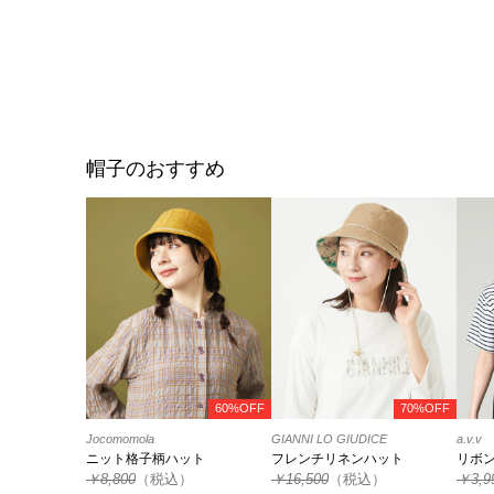
帽子のおすすめ
60%OFF
70%OFF
Jocomomola
GIANNI LO GIUDICE
a.v.v
ニット格子柄ハット
フレンチリネンハット
リボ
￥8,800
（税込）
￥16,500
（税込）
￥3,9