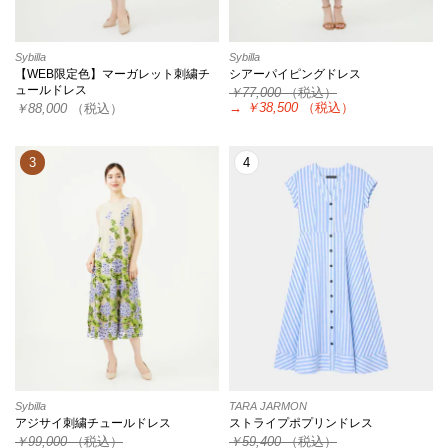
Sybilla
Sybilla
【WEB限定色】マーガレット刺繍チ
シアーパイピングドレス
ュールドレス
￥77,000
（税込）
→
￥38,500
（税込）
￥88,000
（税込）
3
4
Sybilla
TARA JARMON
アジサイ刺繍チュールドレス
ストライプポプリンドレス
￥99,000
（税込）
￥59,400
（税込）