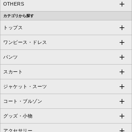
OTHERS
MK MICHEL KLEIN
MICHEL KLEIN HOMME
a.v.v
カテゴリから探す
OFUON le MK
MK MICHEL KLEIN HOMME
MK MICHEL KLEIN BAG
トップス
Sybilla
EMILIO ROBBA
ワンピース・ドレス
すべてのトップス
S sybilla
BUYERS SELECT
パンツ
カットソー・Tシャツ
すべてのワンピース・ドレス
Jocomomola
スカート
ブラウス・シャツ
ワンピース
すべてのパンツ
TARA JARMON
ジャケット・スーツ
ニット・セーター
ドレス
フルレングスパンツ
すべてのスカート
ZAPA
コート・ブルゾン
カーディガン
チュニック
クロップド・半端丈パンツ
ロング・マキシ丈スカート
すべてのジャケット・スーツ
TONEA
グッズ・小物
アンサンブルセット
ジャンパースカート
ガウチョ・ワイドパンツ
ひざ丈スカート
テーラードジャケット
すべてのコート・ブルゾン
al'aise modulation
アクセサリー
ベスト・ジレ
その他のワンピース・ドレス
ハーフ・ショート丈パンツ
ミモレ丈スカート
ノーカラージャケット
トレンチコート
すべてのグッズ・小物