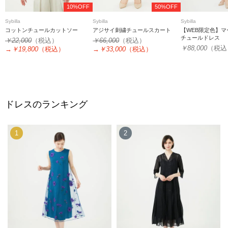
10%OFF
50%OFF
Sybilla
Sybilla
Sybilla
コットンチュールカットソー
アジサイ刺繍チュールスカート
【WEB限定色】
チュールドレス
￥22,000
（税込）
￥66,000
（税込）
￥88,000
（税込
→
￥19,800
（税込）
→
￥33,000
（税込）
ドレスのランキング
1
2