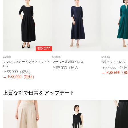
50%OFF
Sybilla
Sybilla
Sybilla
フクレジャカードタックフレアド
フラワー総刺繍ドレス
2ポケットドレス
レス
￥69,300
（税込）
￥77,000
（税込
￥66,000
（税込）
→
￥38,500
（税
→
￥33,000
（税込）
上質な艶で日常をアップデート