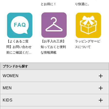
とお得に！
り快適に。
【よくあるご質
【お手入れ工房】
ラッピングサービ
問】お問い合わせ
知っておくと便利
スについて
前にご確認くださ
な情報満載
い。
ブランドから探す
WOMEN
MEN
a.v.v
KIDS
MICHEL KLEIN
a.v.v