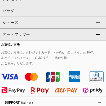
GEORGES RECH
バッグ
パーカー
サロペット・オールインワン
ショート・ミニ丈スカート
セットアップ
ピーコート
マスク
すべてのアクセサリー
GIANNI LO GIUDICE
シューズ
タンクトップ・キャミソール
その他のパンツ
その他のスカート
セットアップジャケット
ダッフルコート
ストール・マフラー・スヌード
ネックレス
すべてのバッグ
CHRISTIAN AUJARD
アートフラワー
スウェット・ジャージー
セットアップパンツ
チェスターコート
ベルト・サスペンダー
ピアス・イヤリング
トートバッグ
すべてのシューズ
CHRISTIAN AUJARD Lサイズ
お支払い方法
その他のトップス
セットアップスカート
モッズコート
帽子
ブレスレット・バングル
ショルダーバッグ
パンプス
すべてのアートフラワー
eur3
お支払い方法は、クレジットカード、PayPay、楽天ペイ、au PAY、
あと払い（ペイディ）、GMO後払い、代金引換
セットアップワンピース
ステンカラーコート
ヘアアクセサリー
ブローチ・コサージュ
ボストンバッグ
スニーカー
ローズ
Maison de CINQ
がご利用いただけます。
その他のジャケット・スーツ
ノーカラーコート
財布・名刺入れ・ケース
その他のアクセサリー
クラッチバッグ
ブーツ・ブーティー
オーキッド・胡蝶蘭
MK MICHEL KLEIN BAG
ライダースジャケット
ハンカチ・バンダナ
バックパック・リュック
フラットシューズ
カサブランカ・カラー
HIROKO KOSHINO
デニムジャケット
手袋
ボディバッグ・メッセンジャーバッグ
ローファー
ラナンキュラス
re:edition project 165
SUPPORT
規約・ガイド
ダウンジャケット・コート
チャーム・ストラップ
トラベルバッグ
ドレスシューズ
ポプリアレンジ＆フレグランス