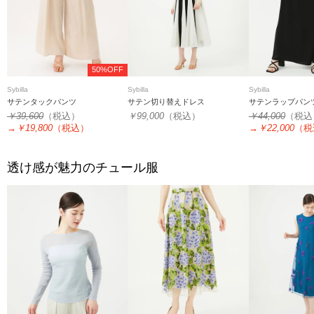
50%OFF
Sybilla
Sybilla
Sybilla
サテンタックパンツ
サテン切り替えドレス
サテンラップパン
￥39,600
（税込）
￥99,000
（税込）
￥44,000
（税込
→
￥19,800
（税込）
→
￥22,000
（税
透け感が魅力のチュール服