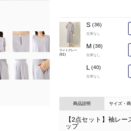
model:H168 B80 W60 H88 size:38
S
(36)
在庫なし
M
(38)
ライトグレー
(91)
在庫なし
L
(40)
在庫なし
商品説明
サイズ・
【2点セット】袖レー
ップ