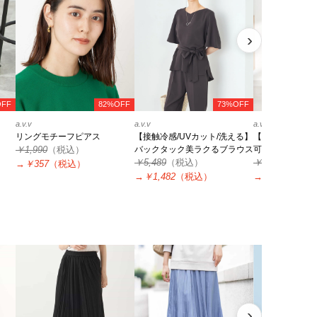
›
OFF
82%OFF
73%OFF
a.v.v
a.v.v
a.v.v
リングモチーフピアス
【接触冷感/UVカット/洗える】
【洗える/セッ
￥1,990
（税込）
バックタック美ラクるブラウス
可】サテンギャ
￥5,489
（税込）
￥5,489
（税込
→
￥357
（税込）
→
￥1,482
（税込）
→
￥1,482
（税
›