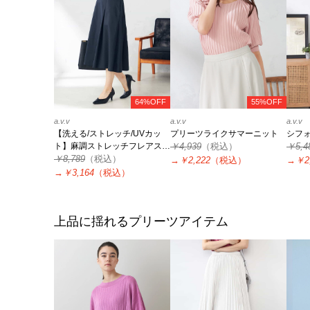
64%OFF
55%OFF
a.v.v
a.v.v
a.v.v
【洗える/ストレッチ/UVカッ
プリーツライクサマーニット
シフ
ト】麻調ストレッチフレアスカ
￥4,939
（税込）
￥5,4
ート
￥8,789
（税込）
→
￥2,222
（税込）
→
￥2
→
￥3,164
（税込）
上品に揺れるプリーツアイテム