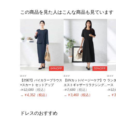
この商品を見た人はこんな商品も見ています
64%OFF
55%OFF
a.v.v
a.v.v
a.v.v
【2SET】バイカラーブラウス
【UVカット/イージーケア】ウ
ラン
×スカート セットアップ
エストギャザーリラクシングワ
ース
￥12,089
（税込）
ンピース
￥7,689
（税込）
￥12,
→
￥4,352
（税込）
→
￥3,460
（税込）
→
￥3
ドレスのおすすめ