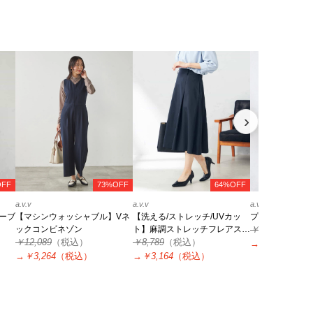
›
OFF
73%OFF
64%OFF
a.v.v
a.v.v
a.v.v
ーブ
【マシンウォッシャブル】Vネ
【洗える/ストレッチ/UVカッ
プリーツライク
ックコンビネゾン
ト】麻調ストレッチフレアスカ
￥4,939
（税込
￥12,089
（税込）
ート
￥8,789
（税込）
→
￥2,222
（税
→
￥3,264
（税込）
→
￥3,164
（税込）