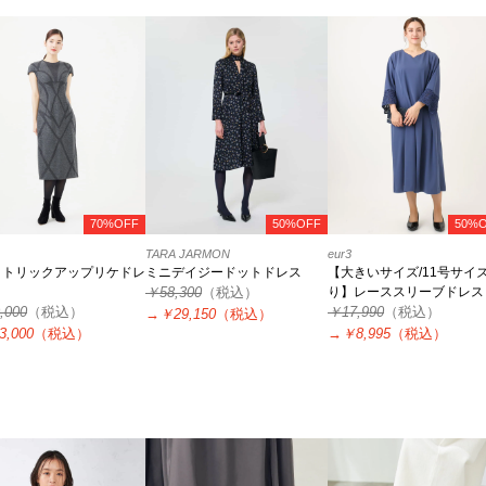
70%OFF
50%OFF
50%
TARA JARMON
eur3
メトリックアップリケドレ
ミニデイジードットドレス
【大きいサイズ/11号サイ
￥58,300
（税込）
り】レーススリーブドレス
,000
（税込）
￥17,990
（税込）
→
￥29,150
（税込）
3,000
（税込）
→
￥8,995
（税込）