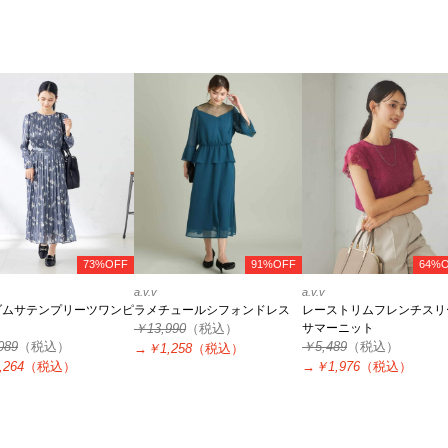
73%OFF
91%OFF
64%
a.v.v
a.v.v
ダムサテンプリーツワンピ
ラメチュールシフォンドレス
レーストリムフレンチスリ
￥13,990
（税込）
サマーニット
089
（税込）
￥5,489
（税込）
→
￥1,258
（税込）
,264
（税込）
→
￥1,976
（税込）