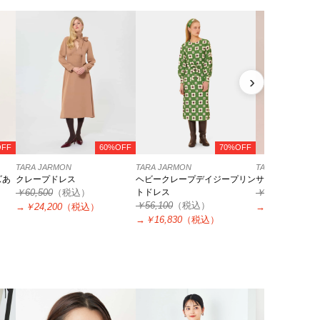
›
OFF
60%OFF
70%OFF
TARA JARMON
TARA JARMON
TARA JARMON
ズあ
クレープドレス
ヘビークレープデイジープリン
サテンドレス
￥60,500
（税込）
トドレス
￥51,700
（税
￥56,100
（税込）
→
￥24,200
（税込）
→
￥12,925
（
→
￥16,830
（税込）