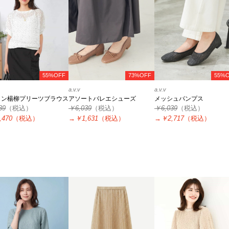
55%OFF
73%OFF
55%
a.v.v
a.v.v
ォン楊柳プリーツブラウス
アソートバレエシューズ
メッシュパンプス
89
（税込）
￥6,039
（税込）
￥6,039
（税込）
,470
（税込）
→
￥1,631
（税込）
→
￥2,717
（税込）