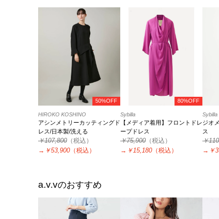
50%OFF
80%OFF
HIROKO KOSHINO
Sybilla
Sybilla
アシンメトリーカッティングド
【メディア着用】フロントドレ
ジオ
レス/日本製/洗える
ープドレス
ス
￥107,800
（税込）
￥75,900
（税込）
￥110
→
￥53,900
（税込）
→
￥15,180
（税込）
→
￥3
a.v.v
のおすすめ