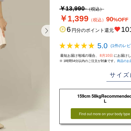
￥13,990
（税込）
￥1,399
90
%OFF
（税込）
6
10
円分のポイント還元
5.0
(1件のレビ
最短お届け地域の場合、
8月10日
にお届けし
※ 1時間54分以内のご注文が対象です。
商品のお
サイズ
159cm 58kgRecommende
L
Find out more on your body type