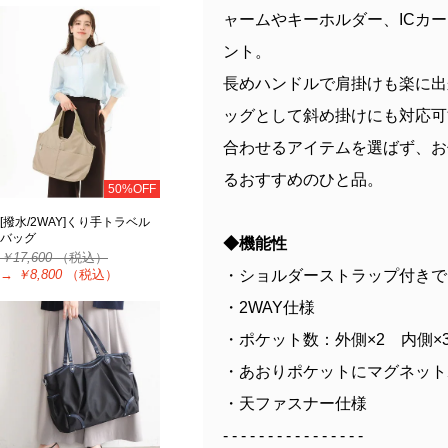
ャームやキーホルダー、ICカ
ント。
長めハンドルで肩掛けも楽に出
ッグとして斜め掛けにも対応可
合わせるアイテムを選ばず、お
るおすすめのひと品。
50%OFF
[撥水/2WAY]くり手トラベル
バッグ
◆機能性
￥17,600
（税込）
・ショルダーストラップ付きで
→
￥8,800
（税込）
・2WAY仕様
・ポケット数：外側×2 内側×
・あおりポケットにマグネット
・天ファスナー仕様
- - - - - - - - - - - - - - - -