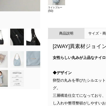
ライトブルー
(50)
color：ブラック
商品説明
サイズ・
[2WAY]異素材ジョ
女性らしい丸みが上品なナイロ
◆デザイン
卵型の丸みを帯びたシルエット
グ。
三層構造仕立てになっており、
し入れや整理整頓がしやすいお