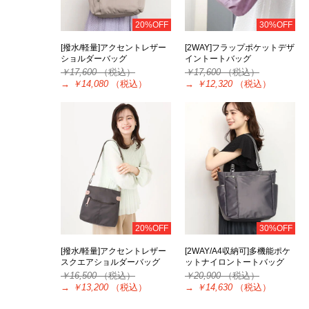
20%OFF
30%OFF
[撥水/軽量]アクセントレザー
[2WAY]フラップポケットデザ
ショルダーバッグ
イントートバッグ
￥17,600
（税込）
￥17,600
（税込）
→
￥14,080
（税込）
→
￥12,320
（税込）
20%OFF
30%OFF
[撥水/軽量]アクセントレザー
[2WAY/A4収納可]多機能ポケ
スクエアショルダーバッグ
ットナイロントートバッグ
￥16,500
（税込）
￥20,900
（税込）
→
￥13,200
（税込）
→
￥14,630
（税込）