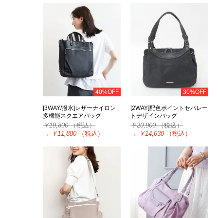
40%OFF
30%OFF
[3WAY/撥水]レザーナイロン
[2WAY]配色ポイントセパレー
多機能スクエアバッグ
トデザインバッグ
￥19,800
（税込）
￥20,900
（税込）
→
￥11,880
（税込）
→
￥14,630
（税込）