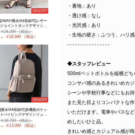
・裏地：あり
30%OFF
・透け感：なし
[2WAY/撥水/A4収納可]レザー
・光沢感：あり
ジョイントタックデザイン…
￥24,200
（税込）
・生地の硬さ：ふつう、ハリ感
→
￥16,940
（税込）
- - - - - - - - - - - - - - - -
◆スタッフレビュー
500mlペットボトルを縦横
コンサバ感のあるきれいめカジ
シーンや学校行事などにもお持
30%OFF
また見た目よりコンパクトな作
[撥水/A4収納可]多機能ポケッ
いただけます。電車やバスなど
トパイピングデザインリュ…
￥18,700
（税込）
めしたいひと品。
→
￥13,090
（税込）
きれいめ感とカジュアル感が両