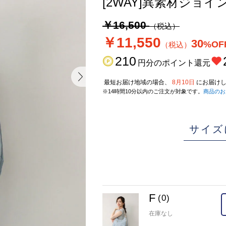
[2WAY]異素材ジョ
￥16,500
（税込）
￥11,550
30
%OF
（税込）
210
円分のポイント還元
最短お届け地域の場合、
8月10日
にお届けし
※14時間10分以内のご注文が対象です。
商品のお
サイズ
F
(0)
在庫なし