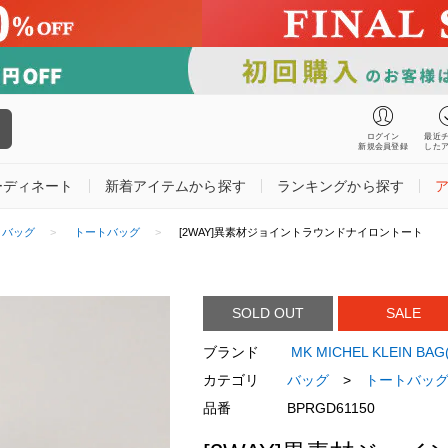
ログイン
最近
新規会員登録
した
ーディネート
新着アイテムから探す
ランキングから探す
バッグ
トートバッグ
[2WAY]異素材ジョイントラウンドナイロントート
SOLD OUT
SALE
ブランド
MK MICHEL KLEIN 
カテゴリ
バッグ
>
トートバッ
品番
BPRGD61150