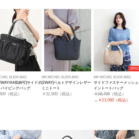
30%
CHEL KLEIN BAG
MK MICHEL KLEIN BAG
MK MICHEL KLEIN BAG
/2WAY/A4収納可]サイドポ
[2WAY]ベルトデザインレザー
サイドファスナーメッシュ
トパイピングバッグ
ミニトート
イントートバッグ
800
（税込）
￥31,900
（税込）
￥18,700
（税込）
→
￥13,090
（税込）