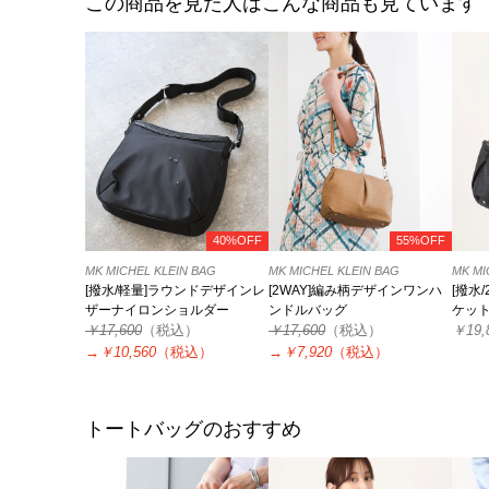
この商品を見た人はこんな商品も見ています
40%OFF
55%OFF
MK MICHEL KLEIN BAG
MK MICHEL KLEIN BAG
MK MI
[撥水/軽量]ラウンドデザインレ
[2WAY]編み柄デザインワンハ
[撥水
ザーナイロンショルダー
ンドルバッグ
ケッ
￥17,600
（税込）
￥17,600
（税込）
￥19,
→
￥10,560
（税込）
→
￥7,920
（税込）
トートバッグのおすすめ