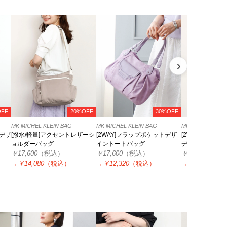
›
OFF
20%OFF
30%OFF
MK MICHEL KLEIN BAG
MK MICHEL KLEIN BAG
MK MICHEL KLEI
デザ
[撥水/軽量]アクセントレザーシ
[2WAY]フラップポケットデザ
[2WAY/500g
ョルダーバッグ
イントートバッグ
デザインパンチ
￥17,600
（税込）
￥17,600
（税込）
￥18,700
（税
→
￥14,080
（税込）
→
￥12,320
（税込）
→
￥13,090
（