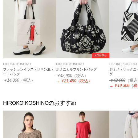
50%OFF
HIROKO KOSHINO
HIROKO KOSHINO
HIROKO KOSHINO
ボタニカルプリントバッグ
ファッションイラストリネン混ト
ジオメトリックニ
ートバッグ
グ
￥42,900
（税込）
￥14,300
（税込）
￥42,900
（税込
→
￥21,450
（税込）
→
￥19,305
（税
のおすすめ
HIROKO KOSHINO