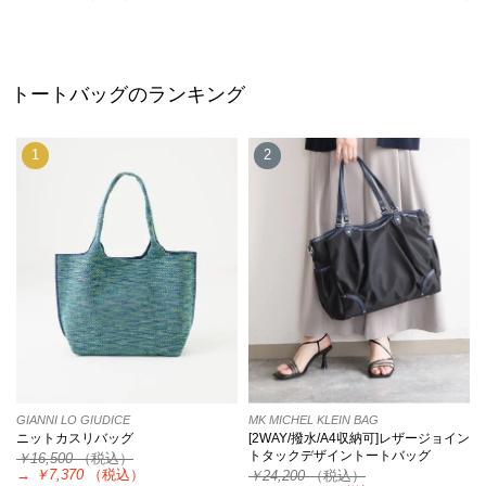
トートバッグのランキング
1
2
GIANNI LO GIUDICE
MK MICHEL KLEIN BAG
ニットカスリバッグ
[2WAY/撥水/A4収納可]レザージョイン
トタックデザイントートバッグ
￥16,500
（税込）
→
￥7,370
（税込）
￥24,200
（税込）