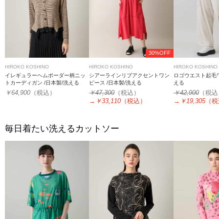
30%OFF
HIROKO KOSHINO
HIROKO KOSHINO
HIROKO KOSHINO
イレギュラーヘムボーダー柄ニッ
シアーラインリブアクセントワン
ロゴウエスト起毛ワ
トカーディガン /日本製/洗える
ピース /日本製/洗える
える
￥64,900
（税込）
￥47,300
（税込）
￥42,900
（税込
→
￥33,110
（税込）
→
￥19,305
（税
毎日着たい洗えるカットソー