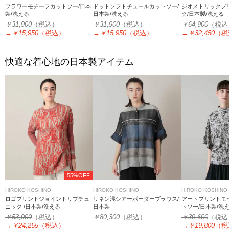
フラワーモチーフカットソー/日本
ドットソフトチュールカットソー/
ジオメトリックプ
製/洗える
日本製/洗える
ク/日本製/洗える
￥31,900
（税込）
￥31,900
（税込）
￥64,900
（税込
→
￥15,950
（税込）
→
￥15,950
（税込）
→
￥32,450
（税
快適な着心地の日本製アイテム
55%OFF
HIROKO KOSHINO
HIROKO KOSHINO
HIROKO KOSHINO
ロゴプリントジョイントリブチュ
リネン混シアーボーダーブラウス/
アートプリントモ
ニック /日本製/洗える
日本製
トソー/日本製/洗
￥53,900
（税込）
￥80,300
（税込）
￥39,600
（税込
→
￥24,255
（税込）
→
￥19,800
（税