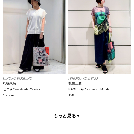
HIROKO KOSHINO
HIROKO KOSHINO
札幌東急
札幌三越
ヒロ★Coordinate Meister
KAORU★Coordinate Meister
156 cm
156 cm
もっと見る
▼