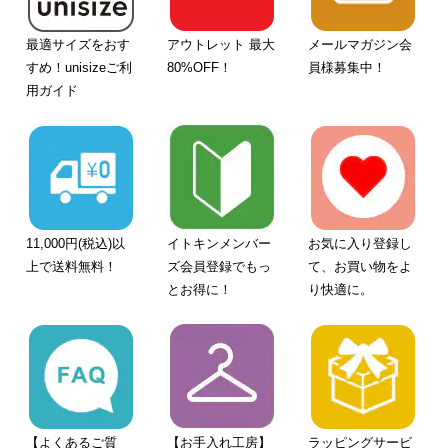
最適サイズをおす
アウトレット 最大
メールマガジン会
すめ！unisizeご利
80%OFF！
員様募集中！
用ガイド
11,000円(税込)以
イトキンメンバー
お気に入り登録し
上で送料無料！
ズ会員登録でもっ
て、お買い物をよ
とお得に！
り快適に。
【よくあるご質
【お手入れ工房】
ラッピングサービ