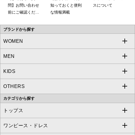
問】お問い合わせ
知っておくと便利
スについて
前にご確認くださ
な情報満載
い。
ブランドから探す
WOMEN
MEN
a.v.v
KIDS
MICHEL KLEIN
a.v.v
OTHERS
MK MICHEL KLEIN
MICHEL KLEIN HOMME
a.v.v
カテゴリから探す
OFUON le MK
MK MICHEL KLEIN HOMME
MK MICHEL KLEIN BAG
トップス
Sybilla
EMILIO ROBBA
ワンピース・ドレス
すべてのトップス
S sybilla
BUYERS SELECT