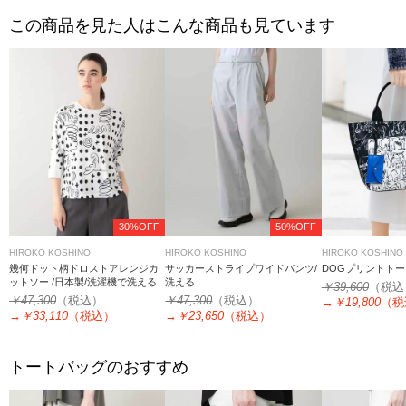
この商品を見た人はこんな商品も見ています
30%OFF
50%OFF
HIROKO KOSHINO
HIROKO KOSHINO
HIROKO KOSHINO
幾何ドット柄ドロストアレンジカ
サッカーストライプワイドパンツ/
DOGプリントト
ットソー /日本製/洗濯機で洗える
洗える
￥39,600
（税込
￥47,300
（税込）
￥47,300
（税込）
→
￥19,800
（税
→
￥33,110
（税込）
→
￥23,650
（税込）
トートバッグのおすすめ