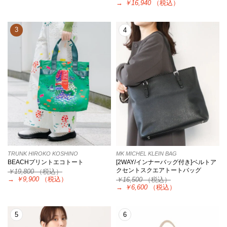
→
￥16,940
（税込）
3
4
TRUNK HIROKO KOSHINO
MK MICHEL KLEIN BAG
BEACHプリントエコトート
[2WAY/インナーバッグ付き]ベルトア
クセントスクエアトートバッグ
￥19,800
（税込）
→
￥9,900
（税込）
￥16,500
（税込）
→
￥6,600
（税込）
5
6