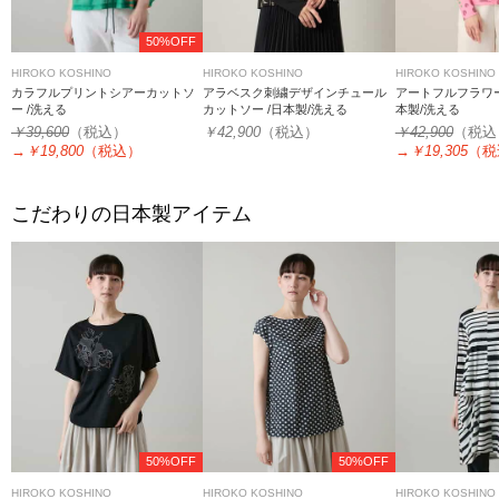
50%OFF
HIROKO KOSHINO
HIROKO KOSHINO
HIROKO KOSHINO
カラフルプリントシアーカットソ
アラベスク刺繍デザインチュール
アートフルフラワー
ー /洗える
カットソー /日本製/洗える
本製/洗える
￥39,600
（税込）
￥42,900
（税込）
￥42,900
（税込
→
￥19,800
（税込）
→
￥19,305
（税
こだわりの日本製アイテム
50%OFF
50%OFF
HIROKO KOSHINO
HIROKO KOSHINO
HIROKO KOSHINO