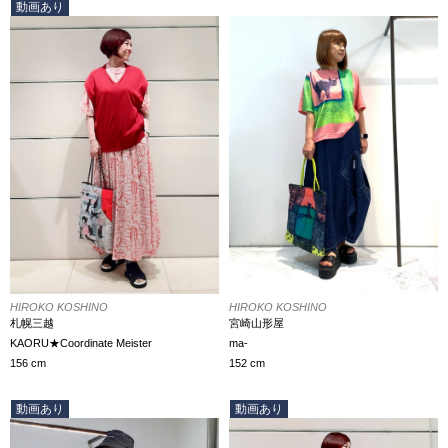
動画あり
HIROKO KOSHINO
HIROKO KOSHINO
宮崎山形屋
札幌三越
ma-
KAORU★Coordinate Meister
152 cm
156 cm
動画あり
動画あり