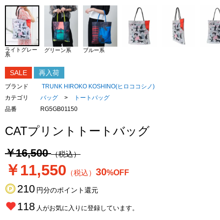
ライトグレー
グリーン系
ブルー系
系
SALE
再入荷
ブランド
TRUNK HIROKO KOSHINO(ヒロココシノ)
カテゴリ
バッグ
>
トートバッグ
品番
RG5GB01150
CATプリントトートバッグ
￥16,500
（税込）
￥11,550
30
（税込）
%OFF
210
円分のポイント還元
118
人がお気に入りに登録しています。