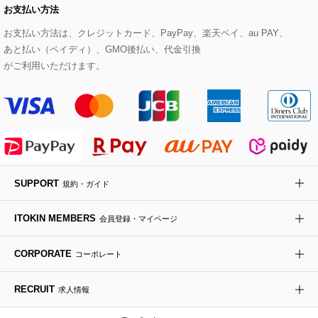
お支払い方法
その他のトップス
セットアップスカート
モッズコート
帽子
ブレスレット・バングル
ショルダーバッグ
パンプス
すべてのアートフラワー
eur3
お支払い方法は、クレジットカード、PayPay、楽天ペイ、au PAY、
あと払い（ペイディ）、GMO後払い、代金引換
セットアップワンピース
ステンカラーコート
ヘアアクセサリー
ブローチ・コサージュ
ボストンバッグ
スニーカー
ローズ
Maison de CINQ
がご利用いただけます。
その他のジャケット・スーツ
ノーカラーコート
財布・名刺入れ・ケース
その他のアクセサリー
クラッチバッグ
ブーツ・ブーティー
オーキッド・胡蝶蘭
MK MICHEL KLEIN BAG
ライダースジャケット
ハンカチ・バンダナ
バックパック・リュック
フラットシューズ
カサブランカ・カラー
HIROKO KOSHINO
デニムジャケット
手袋
ボディバッグ・メッセンジャーバッグ
ローファー
ラナンキュラス
re:edition project 165
SUPPORT
規約・ガイド
ダウンジャケット・コート
チャーム・ストラップ
トラベルバッグ
ドレスシューズ
ポプリアレンジ＆フレグランス
HIROKO BIS
ITOKIN MEMBERS
会員登録・マイページ
その他のコート・ブルゾン
ネクタイ
ビジネスバッグ
サンダル・ミュール
グリーン
HIROKO BIS GRANDE
CORPORATE
コーポレート
ポーチ
その他のバッグ
その他のシューズ
その他のアートフラワー
RECRUIT
求人情報
傘・日傘