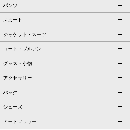
パンツ
カットソー・Tシャツ
すべてのワンピース・ドレス
Jocomomola
スカート
ブラウス・シャツ
ワンピース
すべてのパンツ
TARA JARMON
ジャケット・スーツ
ニット・セーター
ドレス
フルレングスパンツ
すべてのスカート
ZAPA
コート・ブルゾン
カーディガン
チュニック
クロップド・半端丈パンツ
ロング・マキシ丈スカート
すべてのジャケット・スーツ
TONEA
グッズ・小物
アンサンブルセット
ジャンパースカート
ガウチョ・ワイドパンツ
ひざ丈スカート
テーラードジャケット
すべてのコート・ブルゾン
al'aise modulation
アクセサリー
ベスト・ジレ
その他のワンピース・ドレス
ハーフ・ショート丈パンツ
ミモレ丈スカート
ノーカラージャケット
トレンチコート
すべてのグッズ・小物
GEORGES RECH
バッグ
パーカー
サロペット・オールインワン
ショート・ミニ丈スカート
セットアップ
ピーコート
マスク
すべてのアクセサリー
GIANNI LO GIUDICE
シューズ
タンクトップ・キャミソール
その他のパンツ
その他のスカート
セットアップジャケット
ダッフルコート
ストール・マフラー・スヌード
ネックレス
すべてのバッグ
CHRISTIAN AUJARD
アートフラワー
スウェット・ジャージー
セットアップパンツ
チェスターコート
ベルト・サスペンダー
ピアス・イヤリング
トートバッグ
すべてのシューズ
CHRISTIAN AUJARD Lサイズ