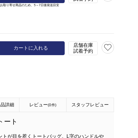
※お取り寄せ商品のため、
5～7日後発送目安
店舗在庫
カートに入れる
試着予約
商品詳細
レビュー
スタッフ
レビュー
(0件)
トート
リントが目を惹くトートバッグ。L字のハンドルや