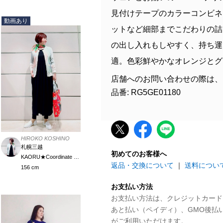
見付けテープのカラーコンビネ
動画あり
ットなど細部までこだわりの詰
の出し入れもしやすく、持ち運
適。色彩鮮やかなオレンジとグ
店舗へのお問い合わせの際は、
品番: RG5GE01180
HIROKO KOSHINO
札幌三越
初めてのお客様へ
KAORU★Coordinate Meister
返品・交換について
｜
送料につい
156 cm
お支払い方法
お支払い方法は、クレジットカード、P
あと払い（ペイディ）、GMO後払
がご利用いただけます。