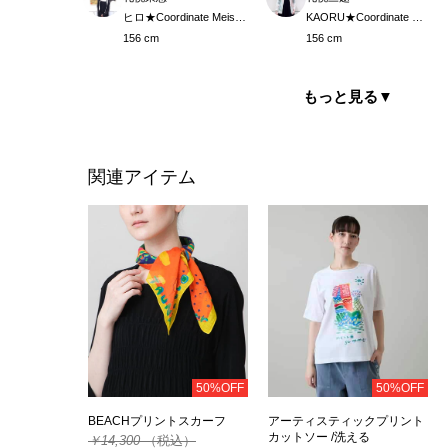
ヒロ★Coordinate Meister
KAORU★Coordinate Meister
156 cm
156 cm
もっと見る
▼
関連アイテム
50%OFF
50%OFF
BEACHプリントスカーフ
アーティスティックプリント
カットソー /洗える
￥14,300
（税込）