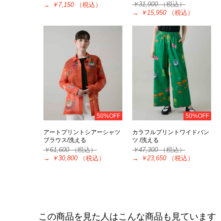
￥31,900
（税込）
→
￥7,150
（税込）
→
￥15,950
（税込）
50%OFF
50%OFF
アートプリントシアーシャツ
カラフルプリントワイドパン
ブラウス/洗える
ツ /洗える
￥61,600
（税込）
￥47,300
（税込）
→
￥30,800
（税込）
→
￥23,650
（税込）
この商品を見た人はこんな商品も見ています