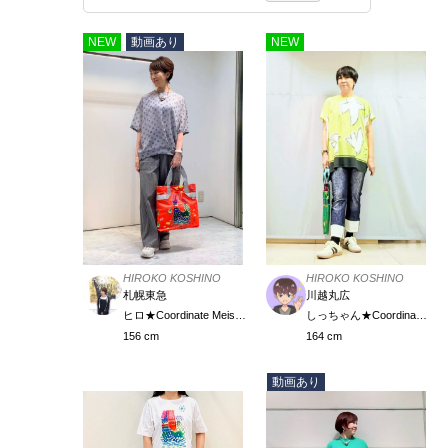
NEW
動画あり
NEW
HIROKO KOSHINO
HIROKO KOSHINO
札幌東急
川越丸広
ヒロ★Coordinate Meister
しっちゃん★Coordinate Meister
156 cm
164 cm
動画あり