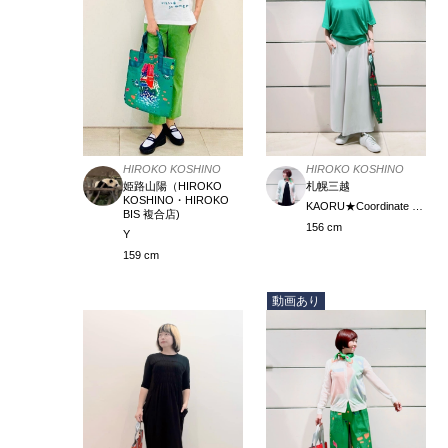
HIROKO KOSHINO
HIROKO KOSHINO
札幌三越
姫路山陽（HIROKO
KOSHINO・HIROKO
KAORU★Coordinate Meister
BIS 複合店)
156 cm
Y
159 cm
動画あり