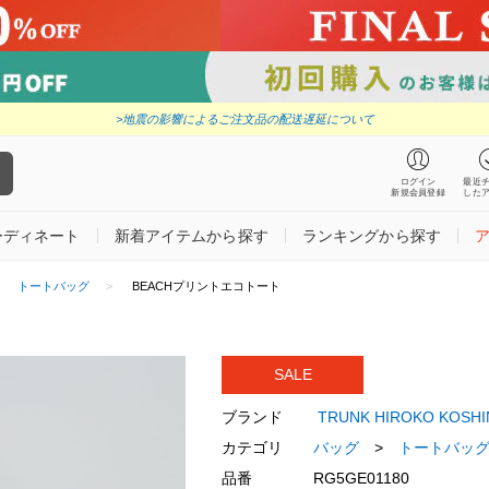
>地震の影響によるご注文品の配送遅延について
ログイン
最近
新規会員登録
した
ーディネート
新着アイテムから探す
ランキングから探す
トートバッグ
BEACHプリントエコトート
SALE
ブランド
TRUNK HIROKO KOS
カテゴリ
バッグ
>
トートバッ
品番
RG5GE01180