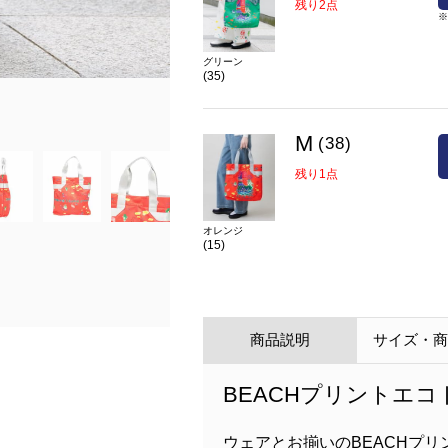
残り2点
グリーン
(35)
在庫
M(38)
残り1点
カラー
オレンジ(15)
M
(38)
残り1点
オレンジ
(15)
商品説明
サイズ・
BEACHプリントエコ
ウェアとお揃いのBEACHプ