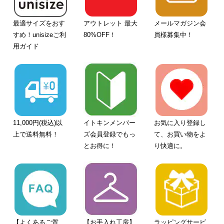
最適サイズをおす
アウトレット 最大
メールマガジン会
すめ！unisizeご利
80%OFF！
員様募集中！
用ガイド
11,000円(税込)以
イトキンメンバー
お気に入り登録し
上で送料無料！
ズ会員登録でもっ
て、お買い物をよ
とお得に！
り快適に。
【よくあるご質
【お手入れ工房】
ラッピングサービ