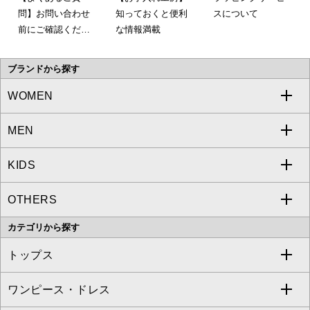
問】お問い合わせ
知っておくと便利
スについて
前にご確認くださ
な情報満載
い。
ブランドから探す
WOMEN
MEN
a.v.v
KIDS
MICHEL KLEIN
a.v.v
OTHERS
MK MICHEL KLEIN
MICHEL KLEIN HOMME
a.v.v
カテゴリから探す
OFUON le MK
MK MICHEL KLEIN HOMME
MK MICHEL KLEIN BAG
トップス
Sybilla
EMILIO ROBBA
ワンピース・ドレス
すべてのトップス
S sybilla
BUYERS SELECT