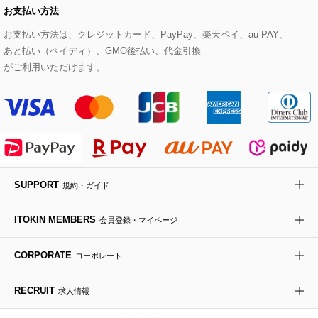
お支払い方法
その他のトップス
セットアップスカート
モッズコート
帽子
ブレスレット・バングル
ショルダーバッグ
パンプス
すべてのアートフラワー
eur3
お支払い方法は、クレジットカード、PayPay、楽天ペイ、au PAY、
あと払い（ペイディ）、GMO後払い、代金引換
セットアップワンピース
ステンカラーコート
ヘアアクセサリー
ブローチ・コサージュ
ボストンバッグ
スニーカー
ローズ
Maison de CINQ
がご利用いただけます。
その他のジャケット・スーツ
ノーカラーコート
財布・名刺入れ・ケース
その他のアクセサリー
クラッチバッグ
ブーツ・ブーティー
オーキッド・胡蝶蘭
MK MICHEL KLEIN BAG
ライダースジャケット
ハンカチ・バンダナ
バックパック・リュック
フラットシューズ
カサブランカ・カラー
HIROKO KOSHINO
デニムジャケット
手袋
ボディバッグ・メッセンジャーバッグ
ローファー
ラナンキュラス
re:edition project 165
SUPPORT
規約・ガイド
ダウンジャケット・コート
チャーム・ストラップ
トラベルバッグ
ドレスシューズ
ポプリアレンジ＆フレグランス
HIROKO BIS
ITOKIN MEMBERS
会員登録・マイページ
その他のコート・ブルゾン
ネクタイ
ビジネスバッグ
サンダル・ミュール
グリーン
HIROKO BIS GRANDE
CORPORATE
コーポレート
ポーチ
その他のバッグ
その他のシューズ
その他のアートフラワー
RECRUIT
求人情報
傘・日傘