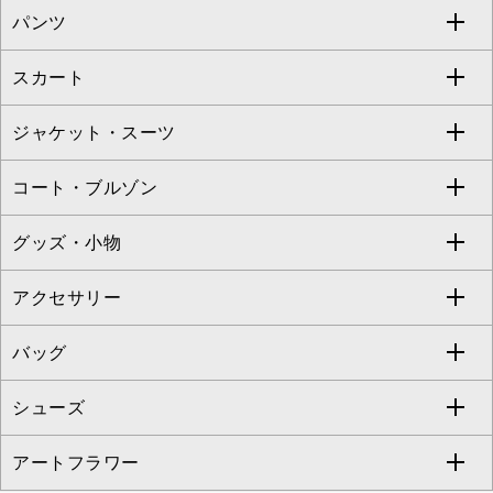
パンツ
カットソー・Tシャツ
すべてのワンピース・ドレス
Jocomomola
スカート
ブラウス・シャツ
ワンピース
すべてのパンツ
TARA JARMON
ジャケット・スーツ
ニット・セーター
ドレス
フルレングスパンツ
すべてのスカート
ZAPA
コート・ブルゾン
カーディガン
チュニック
クロップド・半端丈パンツ
ロング・マキシ丈スカート
すべてのジャケット・スーツ
TONEA
グッズ・小物
アンサンブルセット
ジャンパースカート
ガウチョ・ワイドパンツ
ひざ丈スカート
テーラードジャケット
すべてのコート・ブルゾン
al'aise modulation
アクセサリー
ベスト・ジレ
その他のワンピース・ドレス
ハーフ・ショート丈パンツ
ミモレ丈スカート
ノーカラージャケット
トレンチコート
すべてのグッズ・小物
GEORGES RECH
バッグ
パーカー
サロペット・オールインワン
ショート・ミニ丈スカート
セットアップ
ピーコート
マスク
すべてのアクセサリー
GIANNI LO GIUDICE
シューズ
タンクトップ・キャミソール
その他のパンツ
その他のスカート
セットアップジャケット
ダッフルコート
ストール・マフラー・スヌード
ネックレス
すべてのバッグ
CHRISTIAN AUJARD
アートフラワー
スウェット・ジャージー
セットアップパンツ
チェスターコート
ベルト・サスペンダー
ピアス・イヤリング
トートバッグ
すべてのシューズ
CHRISTIAN AUJARD Lサイズ