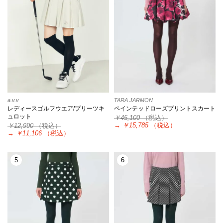
a.v.v
TARA JARMON
レディースゴルフウエア/プリーツキ
ペインテッドローズプリントスカート
ュロット
￥45,100
（税込）
→
￥15,785
（税込）
￥12,990
（税込）
→
￥11,106
（税込）
5
6