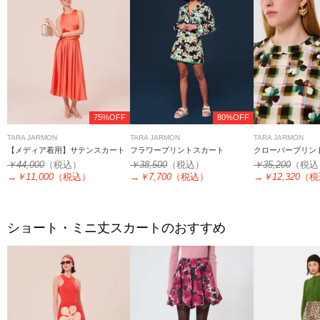
75%OFF
80%OFF
TARA JARMON
TARA JARMON
TARA JARMON
【メディア着用】サテンスカート
フラワープリントスカート
クローバープリン
￥44,000
（税込）
￥38,500
（税込）
￥35,200
（税込
→
￥11,000
（税込）
→
￥7,700
（税込）
→
￥12,320
（税
ショート・ミニ丈スカートのおすすめ