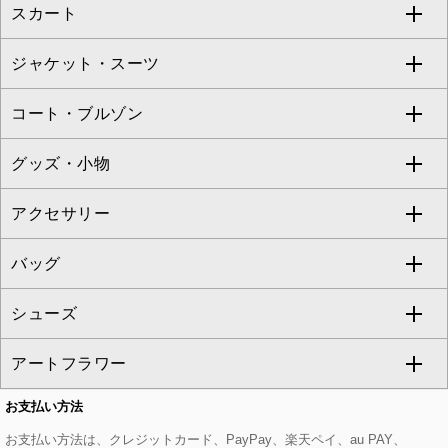
スカート
ブラウス・シャツ
ワンピース
すべてのパンツ
TARA JARMON
ジャケット・スーツ
ニット・セーター
ドレス
フルレングスパンツ
すべてのスカート
ZAPA
コート・ブルゾン
カーディガン
チュニック
クロップド・半端丈パンツ
ロング・マキシ丈スカート
すべてのジャケット・スーツ
TONEA
グッズ・小物
アンサンブルセット
ジャンパースカート
ガウチョ・ワイドパンツ
ひざ丈スカート
テーラードジャケット
すべてのコート・ブルゾン
al'aise modulation
アクセサリー
ベスト・ジレ
その他のワンピース・ドレス
ハーフ・ショート丈パンツ
ミモレ丈スカート
ノーカラージャケット
トレンチコート
すべてのグッズ・小物
GEORGES RECH
バッグ
パーカー
サロペット・オールインワン
ショート・ミニ丈スカート
セットアップ
ピーコート
マスク
すべてのアクセサリー
GIANNI LO GIUDICE
シューズ
タンクトップ・キャミソール
その他のパンツ
その他のスカート
セットアップジャケット
ダッフルコート
ストール・マフラー・スヌード
ネックレス
すべてのバッグ
CHRISTIAN AUJARD
アートフラワー
スウェット・ジャージー
セットアップパンツ
チェスターコート
ベルト・サスペンダー
ピアス・イヤリング
トートバッグ
すべてのシューズ
CHRISTIAN AUJARD Lサイズ
お支払い方法
その他のトップス
セットアップスカート
モッズコート
帽子
ブレスレット・バングル
ショルダーバッグ
パンプス
すべてのアートフラワー
eur3
お支払い方法は、クレジットカード、PayPay、楽天ペイ、au PAY、