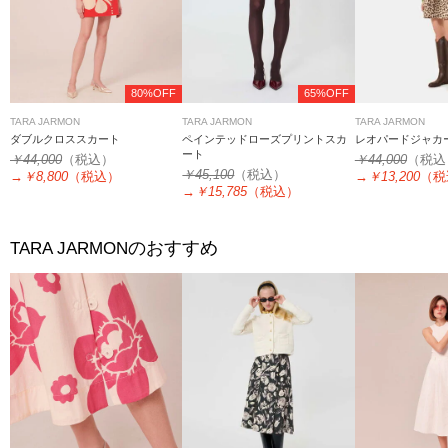
80%OFF
65%OFF
TARA JARMON
TARA JARMON
TARA JARMON
ダブルクロススカート
ペインテッドローズプリントスカ
レオパードジャカ
ート
￥44,000
（税込）
￥44,000
（税込
￥45,100
（税込）
→
￥8,800
（税込）
→
￥13,200
（税
→
￥15,785
（税込）
のおすすめ
TARA JARMON