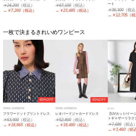
ート
￥24,200
（税込）
￥67,100
（税込）
￥36,300
（税込
→
￥7,260
（税込）
→
￥23,485
（税込）
→
￥12,705
（税
一枚で決まるきれいめワンピース
65%OFF
65%OFF
TARA JARMON
TARA JARMON
a.v.v
フラワードットプリントドレス
レオパードジャカードドレス
【UVカット/イー
トギャザーリラク
￥53,900
（税込）
￥52,800
（税込）
ス
￥7,689
（税込
→
￥18,865
（税込）
→
￥18,480
（税込）
→
￥3,460
（税