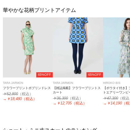
華やかな花柄プリントアイテム
65%OFF
65%OFF
TARA JARMON
TARA JARMON
HIROKO BIS
フラワープリントポプリンドレス
【雑誌掲載】フラワープリントス
【ボウタイ付き】
カート
トエアリーワンピ
￥52,800
（税込）
￥36,300
（税込）
￥47,300
（税込
→
￥18,480
（税込）
→
￥12,705
（税込）
→
￥14,190
（税