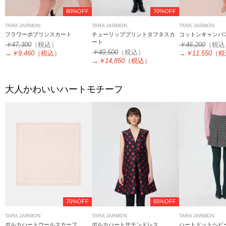
80%OFF
70%OFF
TARA JARMON
TARA JARMON
TARA JARMON
フラワーポプリンスカート
チューリッププリントタフタスカ
コットンキャンバ
ート
￥47,300
（税込）
￥46,200
（税込
￥49,500
（税込）
→
￥9,460
（税込）
→
￥11,550
（税
→
￥14,850
（税込）
大人かわいいハートモチーフ
70%OFF
65%OFF
TARA JARMON
TARA JARMON
TARA JARMON
ポルカハートウールスカーフ
ポルカハートサテンドレス
ハートドットヘビ