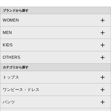
い。
ブランドから探す
WOMEN
MEN
a.v.v
KIDS
MICHEL KLEIN
a.v.v
OTHERS
MK MICHEL KLEIN
MICHEL KLEIN HOMME
a.v.v
カテゴリから探す
OFUON le MK
MK MICHEL KLEIN HOMME
MK MICHEL KLEIN BAG
トップス
Sybilla
EMILIO ROBBA
ワンピース・ドレス
すべてのトップス
S sybilla
BUYERS SELECT
パンツ
カットソー・Tシャツ
すべてのワンピース・ドレス
Jocomomola