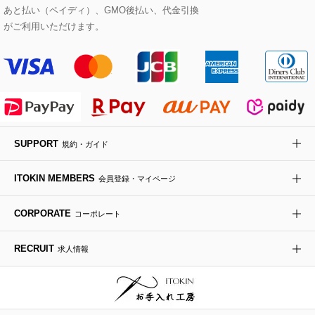
あと払い（ペイディ）、GMO後払い、代金引換
セットアップワンピース
ステンカラーコート
ヘアアクセサリー
ブローチ・コサージュ
ボストンバッグ
スニーカー
ローズ
Maison de CINQ
がご利用いただけます。
その他のジャケット・スーツ
ノーカラーコート
財布・名刺入れ・ケース
その他のアクセサリー
クラッチバッグ
ブーツ・ブーティー
オーキッド・胡蝶蘭
MK MICHEL KLEIN BAG
ライダースジャケット
ハンカチ・バンダナ
バックパック・リュック
フラットシューズ
カサブランカ・カラー
HIROKO KOSHINO
デニムジャケット
手袋
ボディバッグ・メッセンジャーバッグ
ローファー
ラナンキュラス
re:edition project 165
SUPPORT
規約・ガイド
ダウンジャケット・コート
チャーム・ストラップ
トラベルバッグ
ドレスシューズ
ポプリアレンジ＆フレグランス
HIROKO BIS
ITOKIN MEMBERS
会員登録・マイページ
その他のコート・ブルゾン
ネクタイ
ビジネスバッグ
サンダル・ミュール
グリーン
HIROKO BIS GRANDE
CORPORATE
コーポレート
ポーチ
その他のバッグ
その他のシューズ
その他のアートフラワー
RECRUIT
求人情報
傘・日傘
アイウェア