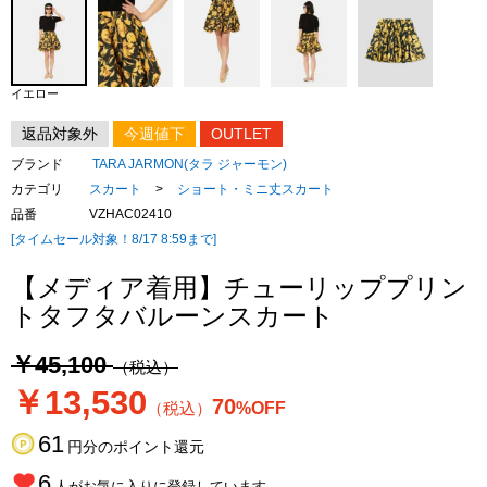
イエロー
返品対象外
今週値下
OUTLET
ブランド
TARA JARMON(タラ ジャーモン)
カテゴリ
スカート
>
ショート・ミニ丈スカート
品番
VZHAC02410
[タイムセール対象！8/17 8:59まで]
【メディア着用】チューリッププリン
トタフタバルーンスカート
￥45,100
（税込）
￥13,530
70
（税込）
%OFF
61
円分のポイント還元
6
人がお気に入りに登録しています。