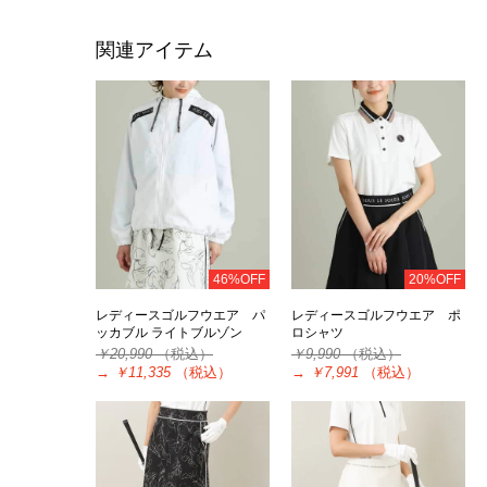
関連アイテム
46%OFF
20%OFF
レディースゴルフウエア パ
レディースゴルフウエア ポ
ッカブル ライトブルゾン
ロシャツ
￥20,990
（税込）
￥9,990
（税込）
→
￥11,335
（税込）
→
￥7,991
（税込）