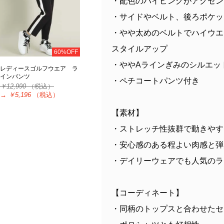
・配色のパイピングがアクセン
・サイドやベルト、後ろポケッ
・やや太めのベルトでハイウエ
スタイルアップ
60%OFF
・ややAラインぎみのシルエッ
レディースゴルフウエア ラ
インパンツ
・ペチコートパンツ付き
￥12,990
（税込）
→
￥5,196
（税込）
【素材】
・ストレッチ性抜群で動きやす
・安心感のある程よい肉感と弾
・デイリーウェアでも人気のラ
【コーディネート】
・同柄のトップスと合わせたセ