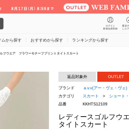
ログイン
最近
新規会員登録
した
テムから探す
おすすめから探す
ランキングから探す
ルフウエア フラワーモチーフプリントタイトスカート
返品対象外
OUTLET
ブランド
a.v.v(アー・ヴェ・ヴェ)
カテゴリ
スカート
>
ショート
品番
KKHTS12109
レディースゴルフウ
タイトスカート