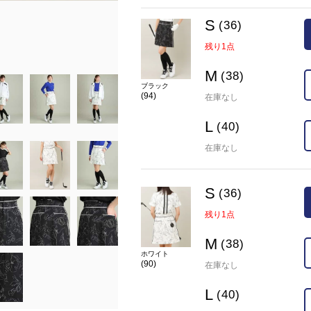
model:H164 B80 W59 H86 size:38
S
(36)
在庫
S(36)
残り1点
M(38)
×
残り1点
カラー
ホワイト(90)
M
(38)
ブラック
(94)
在庫なし
L
(40)
在庫なし
S
(36)
残り1点
M
(38)
ホワイト
(90)
在庫なし
L
(40)