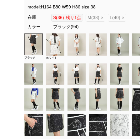
model:H164 B80 W59 H86 size:38
在庫
S(36)
残り1点
M(38)
×
L(40)
×
カラー
ブラック(94)
ブラック
ホワイト