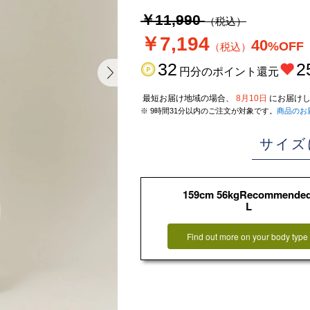
￥11,990
（税込）
￥7,194
40
%OFF
（税込）
32
2
円分のポイント還元
最短お届け地域の場合、
8月10日
にお届けし
※ 9時間31分以内のご注文が対象です。
商品のお
サイズ
159cm 56kgRecommende
L
Find out more on your body type