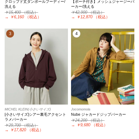
クロップド丈ダンボールフーディー/
【ポーチ付き】メッシュジャージーパ
洗える
ーカー/洗える
￥15,400
（税込）
￥42,900
（税込）
→
￥6,160
（税込）
→
￥12,870
（税込）
3
4
MICHEL KLEIN(小さいサイズ)
Jocomomola
[小さいサイズ]シアー裏毛アクセント
Nube ジャカードジップパーカー
ラメパーカー
￥24,200
（税込）
→
￥9,680
（税込）
￥29,700
（税込）
→
￥17,820
（税込）