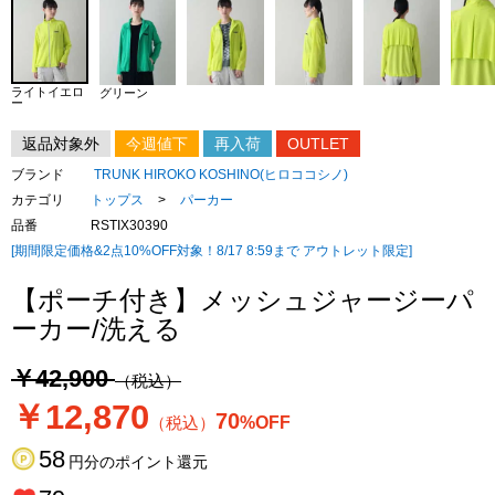
ライトイエロ
グリーン
ー
返品対象外
今週値下
再入荷
OUTLET
ブランド
TRUNK HIROKO KOSHINO(ヒロココシノ)
カテゴリ
トップス
>
パーカー
品番
RSTIX30390
[期間限定価格&2点10%OFF対象！8/17 8:59まで アウトレット限定]
【ポーチ付き】メッシュジャージーパ
ーカー/洗える
￥42,900
（税込）
￥12,870
70
（税込）
%OFF
58
円分のポイント還元