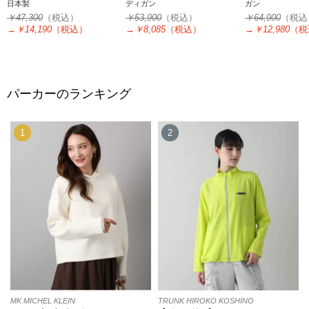
日本製
ディガン
ガン
￥47,300
（税込）
￥53,900
（税込）
￥64,900
（税込
→
￥14,190
（税込）
→
￥8,085
（税込）
→
￥12,980
（税
パーカーのランキング
1
2
MK MICHEL KLEIN
TRUNK HIROKO KOSHINO