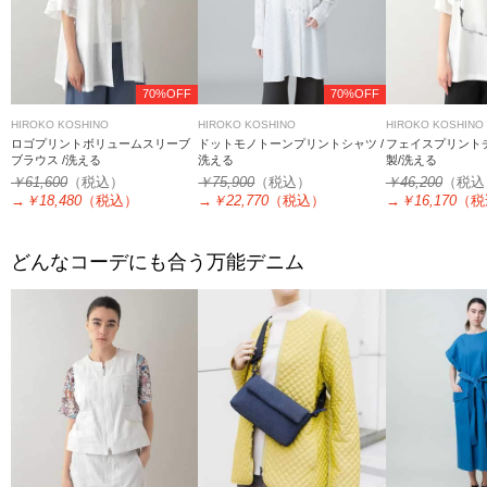
70%OFF
70%OFF
HIROKO KOSHINO
HIROKO KOSHINO
HIROKO KOSHINO
ロゴプリントボリュームスリーブ
ドットモノトーンプリントシャツ /
フェイスプリントチ
ブラウス /洗える
洗える
製/洗える
￥61,600
（税込）
￥75,900
（税込）
￥46,200
（税込
→
￥18,480
（税込）
→
￥22,770
（税込）
→
￥16,170
（税
どんなコーデにも合う万能デニム