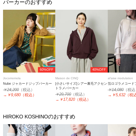
パーカーのおすすめ
60%OFF
40%OFF
Jocomomola
Maison de CINQ
al'aise modulation
Nube ジャカードジップパーカー
[小さいサイズ]シアー裏毛アクセン
箔ロゴラメコード
トラメパーカー
￥24,200
（税込）
￥14,080
（税込
￥29,700
（税込）
→
￥9,680
（税込）
→
￥5,632
（税
→
￥17,820
（税込）
のおすすめ
HIROKO KOSHINO