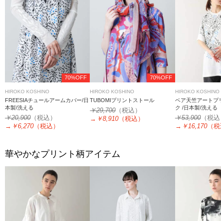
70%OFF
70%OFF
HIROKO KOSHINO
HIROKO KOSHINO
HIROKO KOSHINO
FREESIAチュールアームカバー/日
TUBOMIプリントストール
ベア天竺アートプ
本製/洗える
ク /日本製/洗える
￥29,700
（税込）
￥20,900
（税込）
￥53,900
（税込
→
￥8,910
（税込）
→
￥6,270
（税込）
→
￥16,170
（税
華やかなプリント柄アイテム