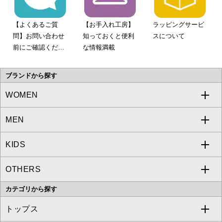
【よくあるご質
【お手入れ工房】
ラッピングサービ
問】お問い合わせ
知っておくと便利
スについて
前にご確認くださ
な情報満載
い。
ブランドから探す
WOMEN
MEN
a.v.v
KIDS
MICHEL KLEIN
a.v.v
OTHERS
MK MICHEL KLEIN
MICHEL KLEIN HOMME
a.v.v
カテゴリから探す
OFUON le MK
MK MICHEL KLEIN HOMME
MK MICHEL KLEIN BAG
トップス
Sybilla
EMILIO ROBBA