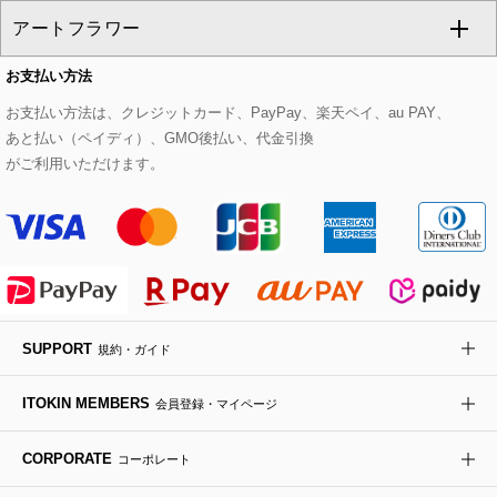
アートフラワー
スウェット・ジャージー
セットアップパンツ
チェスターコート
ベルト・サスペンダー
ピアス・イヤリング
トートバッグ
すべてのシューズ
CHRISTIAN AUJARD Lサイズ
お支払い方法
その他のトップス
セットアップスカート
モッズコート
帽子
ブレスレット・バングル
ショルダーバッグ
パンプス
すべてのアートフラワー
eur3
お支払い方法は、クレジットカード、PayPay、楽天ペイ、au PAY、
あと払い（ペイディ）、GMO後払い、代金引換
セットアップワンピース
ステンカラーコート
ヘアアクセサリー
ブローチ・コサージュ
ボストンバッグ
スニーカー
ローズ
Maison de CINQ
がご利用いただけます。
その他のジャケット・スーツ
ノーカラーコート
財布・名刺入れ・ケース
その他のアクセサリー
クラッチバッグ
ブーツ・ブーティー
オーキッド・胡蝶蘭
MK MICHEL KLEIN BAG
ライダースジャケット
ハンカチ・バンダナ
バックパック・リュック
フラットシューズ
カサブランカ・カラー
HIROKO KOSHINO
デニムジャケット
手袋
ボディバッグ・メッセンジャーバッグ
ローファー
ラナンキュラス
re:edition project 165
SUPPORT
規約・ガイド
ダウンジャケット・コート
チャーム・ストラップ
トラベルバッグ
ドレスシューズ
ポプリアレンジ＆フレグランス
HIROKO BIS
ITOKIN MEMBERS
会員登録・マイページ
その他のコート・ブルゾン
ネクタイ
ビジネスバッグ
サンダル・ミュール
グリーン
HIROKO BIS GRANDE
CORPORATE
コーポレート
ポーチ
その他のバッグ
その他のシューズ
その他のアートフラワー