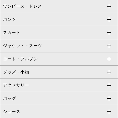
ワンピース・ドレス
すべてのトップス
S sybilla
BUYERS SELECT
パンツ
カットソー・Tシャツ
すべてのワンピース・ドレス
Jocomomola
スカート
ブラウス・シャツ
ワンピース
すべてのパンツ
TARA JARMON
ジャケット・スーツ
ニット・セーター
ドレス
フルレングスパンツ
すべてのスカート
ZAPA
コート・ブルゾン
カーディガン
チュニック
クロップド・半端丈パンツ
ロング・マキシ丈スカート
すべてのジャケット・スーツ
TONEA
グッズ・小物
アンサンブルセット
ジャンパースカート
ガウチョ・ワイドパンツ
ひざ丈スカート
テーラードジャケット
すべてのコート・ブルゾン
al'aise modulation
アクセサリー
ベスト・ジレ
その他のワンピース・ドレス
ハーフ・ショート丈パンツ
ミモレ丈スカート
ノーカラージャケット
トレンチコート
すべてのグッズ・小物
GEORGES RECH
バッグ
パーカー
サロペット・オールインワン
ショート・ミニ丈スカート
セットアップ
ピーコート
マスク
すべてのアクセサリー
GIANNI LO GIUDICE
シューズ
タンクトップ・キャミソール
その他のパンツ
その他のスカート
セットアップジャケット
ダッフルコート
ストール・マフラー・スヌード
ネックレス
すべてのバッグ
CHRISTIAN AUJARD