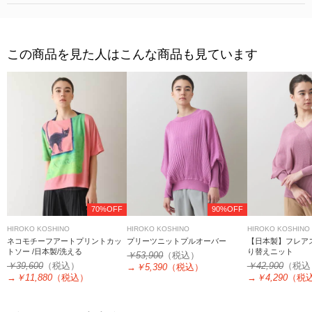
この商品を見た人はこんな商品も見ています
70%OFF
90%OFF
HIROKO KOSHINO
HIROKO KOSHINO
HIROKO KOSHINO
ネコモチーフアートプリントカッ
プリーツニットプルオーバー
【日本製】フレア
トソー /日本製/洗える
り替えニット
￥53,900
（税込）
￥39,600
（税込）
￥42,900
（税込
→
￥5,390
（税込）
→
￥11,880
（税込）
→
￥4,290
（税