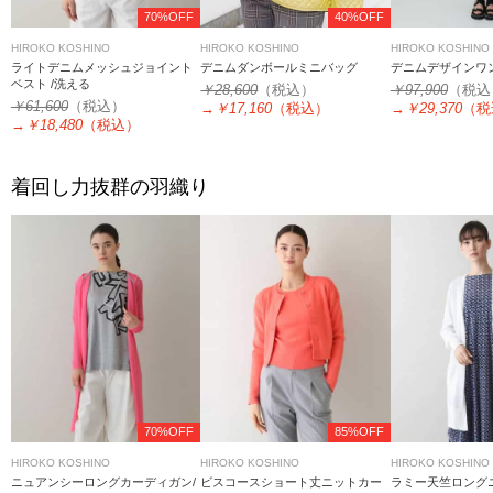
70%OFF
40%OFF
HIROKO KOSHINO
HIROKO KOSHINO
HIROKO KOSHINO
ライトデニムメッシュジョイント
デニムダンボールミニバッグ
デニムデザインワン
ベスト /洗える
￥28,600
（税込）
￥97,900
（税込
￥61,600
（税込）
→
￥17,160
（税込）
→
￥29,370
（税
→
￥18,480
（税込）
着回し力抜群の羽織り
70%OFF
85%OFF
HIROKO KOSHINO
HIROKO KOSHINO
HIROKO KOSHINO
ニュアンシーロングカーディガン/
ビスコースショート丈ニットカー
ラミー天竺ロング