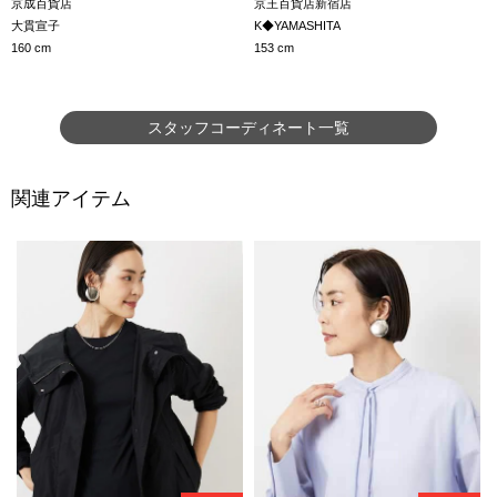
京成百貨店
京王百貨店新宿店
大貫宣子
K◆YAMASHITA
160 cm
153 cm
スタッフコーディネート一覧
関連アイテム