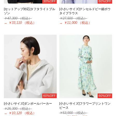
30%OFF
60%OFF
[セットアップ対応]タフタライトブル
[小さいサイズ]テンセルドビー細ボウ
ゾン
タイブラウス
￥47,300
（税込）
￥27,500
（税込）
→
￥33,110
（税込）
→
￥11,000
（税込）
60%OFF
60%OFF
[小さいサイズ]ダンボールパーカー
[小さいサイズ]フラワープリントワン
ピース
￥25,300
（税込）
￥53,900
（税込）
→
￥10,120
（税込）