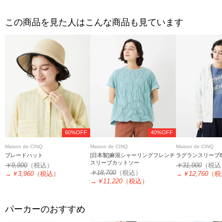
この商品を見た人はこんな商品も見ています
60%OFF
40%OFF
Maison de CINQ
Maison de CINQ
Maison de CINQ
ブレードハット
[日本製]麻混シャーリングフレンチ
ラグランスリーブ
スリーブカットソー
￥9,900
（税込）
￥31,900
（税込
￥18,700
（税込）
→
￥3,960
（税込）
→
￥12,760
（税
→
￥11,220
（税込）
パーカーのおすすめ