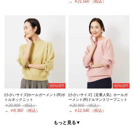
→
￥21,560
（税込）
60%OFF
40%OFF
[小さいサイズ]ホールガーメント(R)ボ
[小さいサイズ]［定番人気］ホールガ
トルネックニット
ーメント(R)ドルマンスリーブニット
￥20,900
（税込）
￥20,900
（税込）
→
￥8,360
（税込）
→
￥12,540
（税込）
もっと見る▼