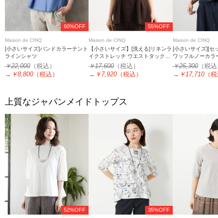
60%OFF
55%OFF
Maison de CINQ
Maison de CINQ
Maison de CINQ
[小さいサイズ]バンドカラーテント
【小さいサイズ】[洗える]リネンラ
[小さいサイズ][セ
ラインシャツ
イクストレッチ ウエストタックデ
ワッフルノーカラ
ザイン襟付きブラウス
￥22,000
（税込）
￥17,600
（税込）
￥25,300
（税込
→
￥8,800
（税込）
→
￥7,920
（税込）
→
￥17,710
（税
上質なジャパンメイドトップス
52%OFF
35%OFF