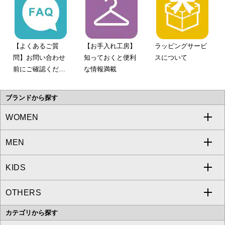
【よくあるご質
【お手入れ工房】
ラッピングサービ
問】お問い合わせ
知っておくと便利
スについて
前にご確認くださ
な情報満載
い。
ブランドから探す
WOMEN
MEN
a.v.v
KIDS
MICHEL KLEIN
a.v.v
OTHERS
MK MICHEL KLEIN
MICHEL KLEIN HOMME
a.v.v
カテゴリから探す
OFUON le MK
MK MICHEL KLEIN HOMME
MK MICHEL KLEIN BAG