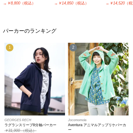
→
￥8,800
（税込）
→
￥14,850
（税込）
→
￥14,520
（税
パーカーのランキング
1
2
GEORGES RECH
Jocomomola
ラグランスリーブ8分袖パーカー
Aventura アニマルアップリケパーカ
ー
￥31,900
（税込）