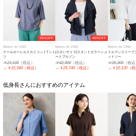
55%OFF
40%OFF
Maison de CINQ
Maison de CINQ
Maison de CINQ
クールローレルスカイコットTシャ
[小さいサイズ]スタンドカラーショ
ドルマンスリーブ
ツ
ートブルゾン
ットソー
￥23,100
（税込）
￥42,900
（税込）
￥25,300
（税込
→
￥10,340
（税込）
→
￥25,740
（税込）
→
￥10,120
（税
低身長さんにおすすめのアイテム