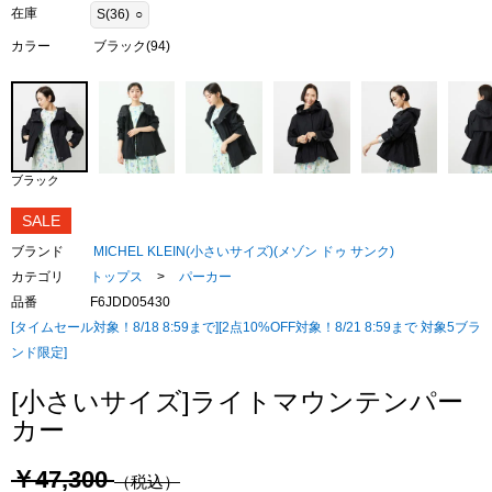
在庫
S(36)
○
カラー
ブラック(94)
ブラック
SALE
ブランド
MICHEL KLEIN(小さいサイズ)(メゾン ドゥ サンク)
カテゴリ
トップス
>
パーカー
品番
F6JDD05430
[タイムセール対象！8/18 8:59まで][2点10%OFF対象！8/21 8:59まで 対象5ブラ
ンド限定]
[小さいサイズ]ライトマウンテンパー
カー
￥47,300
（税込）