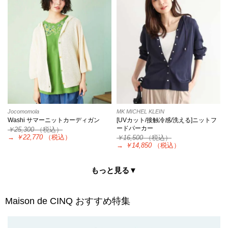
Jocomomola
MK MICHEL KLEIN
Washi サマーニットカーディガン
[UVカット/接触冷感/洗える]ニットフ
ードパーカー
￥25,300
（税込）
→
￥22,770
（税込）
￥16,500
（税込）
→
￥14,850
（税込）
もっと見る▼
Maison de CINQ
おすすめ特集