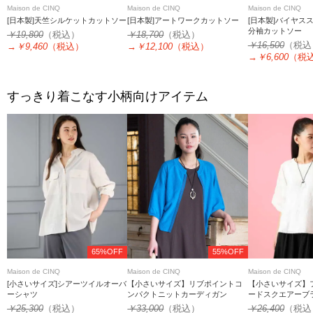
Maison de CINQ
Maison de CINQ
Maison de CINQ
[日本製]天竺シルケットカットソー
[日本製]アートワークカットソー
[日本製]バイヤス
分袖カットソー
￥19,800
（税込）
￥18,700
（税込）
￥16,500
（税込
→
￥9,460
（税込）
→
￥12,100
（税込）
→
￥6,600
（税
すっきり着こなす小柄向けアイテム
65%OFF
55%OFF
Maison de CINQ
Maison de CINQ
Maison de CINQ
[小さいサイズ]シアーツイルオーバ
【小さいサイズ】リブポイントコ
【小さいサイズ】
ーシャツ
ンパクトニットカーディガン
ードスクエアーブ
￥25,300
（税込）
￥33,000
（税込）
￥26,400
（税込