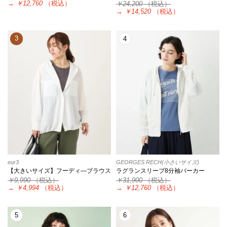
→
￥12,760
（税込）
￥24,200
（税込）
→
￥14,520
（税込）
3
4
eur3
GEORGES RECH(小さいサイズ)
【大きいサイズ】フーディ―ブラウス
ラグランスリーブ8分袖パーカー
￥9,990
（税込）
￥31,900
（税込）
→
￥4,994
（税込）
→
￥12,760
（税込）
5
6