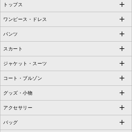
トップス
Sybilla
EMILIO ROBBA
ワンピース・ドレス
すべてのトップス
S sybilla
BUYERS SELECT
パンツ
カットソー・Tシャツ
すべてのワンピース・ドレス
Jocomomola
スカート
ブラウス・シャツ
ワンピース
すべてのパンツ
TARA JARMON
ジャケット・スーツ
ニット・セーター
ドレス
フルレングスパンツ
すべてのスカート
ZAPA
コート・ブルゾン
カーディガン
チュニック
クロップド・半端丈パンツ
ロング・マキシ丈スカート
すべてのジャケット・スーツ
TONEA
グッズ・小物
アンサンブルセット
ジャンパースカート
ガウチョ・ワイドパンツ
ひざ丈スカート
テーラードジャケット
すべてのコート・ブルゾン
al'aise modulation
アクセサリー
ベスト・ジレ
その他のワンピース・ドレス
ハーフ・ショート丈パンツ
ミモレ丈スカート
ノーカラージャケット
トレンチコート
すべてのグッズ・小物
GEORGES RECH
バッグ
パーカー
サロペット・オールインワン
ショート・ミニ丈スカート
セットアップ
ピーコート
マスク
すべてのアクセサリー
GIANNI LO GIUDICE