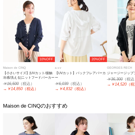
10%OFF
20%OFF
Maison de CINQ
a.v.v
GEORGES RECH
【小さいサイズ】[UVカット/接触
【UVカット】バックフレアパーカ
ジャージージップ
冷感/洗える]ニットフードパーカー
ー
￥36,300
（税込
￥16,500
（税込）
￥6,039
（税込）
→
￥14,520
（税
→
￥14,850
（税込）
→
￥4,832
（税込）
のおすすめ
Maison de CINQ