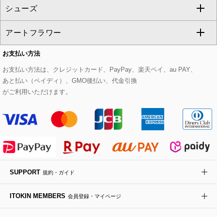
シューズ
タンクトップ・キャミソール
その他のパンツ
その他のスカート
セットアップジャケット
ダッフルコート
ストール・マフラー・スヌード
ネックレス
すべてのバッグ
CHRISTIAN AUJARD
アートフラワー
スウェット・ジャージー
セットアップパンツ
チェスターコート
ベルト・サスペンダー
ピアス・イヤリング
トートバッグ
すべてのシューズ
CHRISTIAN AUJARD Lサイズ
お支払い方法
その他のトップス
セットアップスカート
モッズコート
帽子
ブレスレット・バングル
ショルダーバッグ
パンプス
すべてのアートフラワー
eur3
お支払い方法は、クレジットカード、PayPay、楽天ペイ、au PAY、
あと払い（ペイディ）、GMO後払い、代金引換
セットアップワンピース
ステンカラーコート
ヘアアクセサリー
ブローチ・コサージュ
ボストンバッグ
スニーカー
ローズ
Maison de CINQ
がご利用いただけます。
その他のジャケット・スーツ
ノーカラーコート
財布・名刺入れ・ケース
その他のアクセサリー
クラッチバッグ
ブーツ・ブーティー
オーキッド・胡蝶蘭
MK MICHEL KLEIN BAG
ライダースジャケット
ハンカチ・バンダナ
バックパック・リュック
フラットシューズ
カサブランカ・カラー
HIROKO KOSHINO
デニムジャケット
手袋
ボディバッグ・メッセンジャーバッグ
ローファー
ラナンキュラス
re:edition project 165
SUPPORT
規約・ガイド
ダウンジャケット・コート
チャーム・ストラップ
トラベルバッグ
ドレスシューズ
ポプリアレンジ＆フレグランス
HIROKO BIS
ITOKIN MEMBERS
会員登録・マイページ
その他のコート・ブルゾン
ネクタイ
ビジネスバッグ
サンダル・ミュール
グリーン
HIROKO BIS GRANDE