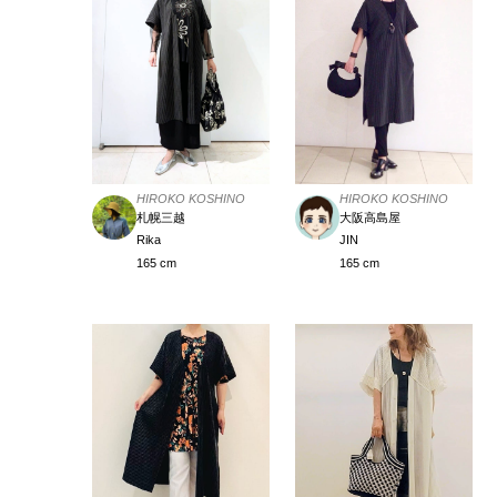
HIROKO KOSHINO
HIROKO KOSHINO
札幌三越
大阪高島屋
Rika
JIN
165 cm
165 cm