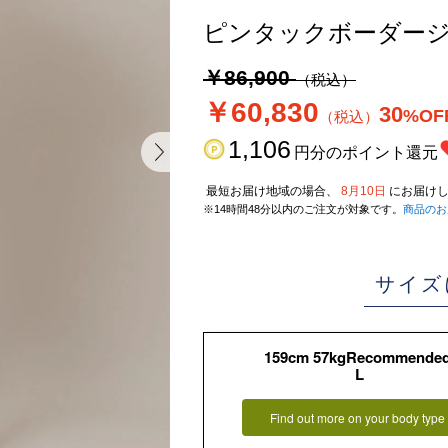
ピンタックボーダージ
￥86,900
（税込）
￥60,830
30
%OF
（税込）
1,106
円分のポイント還元
最短お届け地域の場合、
8月10日
にお届けし
※14時間48分以内のご注文が対象です。
商品のお
サイズ
159cm 57kgRecommende
L
Find out more on your body type