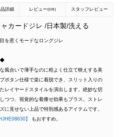
商品詳細
レビュー
スタッフ
レビュー
(0件)
ャカードジレ /日本製/洗える
目を惹くモードなロングジレ
 ◆
な風合いで薄手なのに程よく仕立て映えする美
プボタン仕様で楽に着脱でき、スリット入りの
たレイヤードスタイルを演出します。絶妙な切
しつつ、視覚的な着痩せ効果もプラス。ストレ
ズに見せない上品で特別感あるアイテムです。
JHE08630】
もおすすめ。