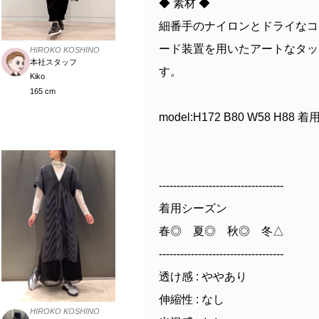
◆ 素材 ◆
細番手のナイロンとドライなコ
ード装置を用いたアートなタッ
HIROKO KOSHINO
本社スタッフ
す。
Kiko
165 cm
model:H172 B80 W58 H88 
-----------------------------------
着用シーズン
春◎ 夏◎ 秋◎ 冬△
-----------------------------------
透け感 : ややあり
伸縮性 : なし
HIROKO KOSHINO