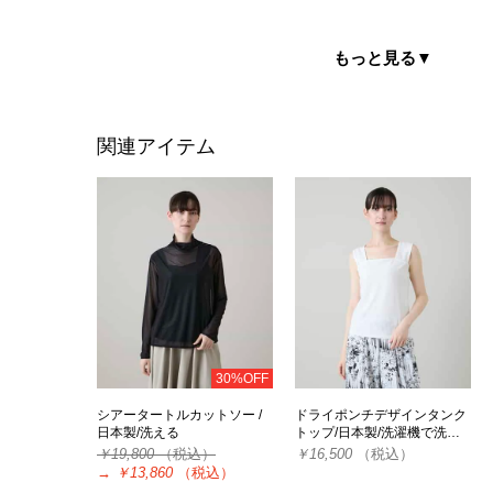
もっと見る
▼
関連アイテム
30%OFF
シアータートルカットソー /
ドライポンチデザインタンク
日本製/洗える
トップ/日本製/洗濯機で洗…
￥19,800
（税込）
￥16,500
（税込）
→
￥13,860
（税込）