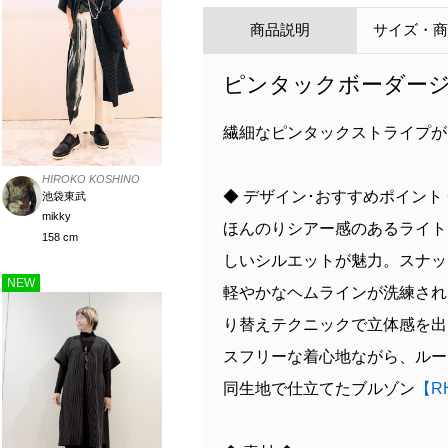
商品説明
サイズ・
ピンタックボーダージ
繊細なピンタックストライプが
HIROKO KOSHINO
◆ デザイン･おすすめポイント
池袋東武
mikky
ほんのりシアー感のあるライト
158 cm
しいシルエットが魅力。スナッ
NEW
軽やかなヘムラインが洗練され
り替えテクニックで立体感を出
スフリーな着心地ながら、ルー
同生地で仕立てたブルゾン
【RH