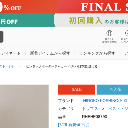
ログイン
最近
新規会員登録
した
ーディネート
新着アイテムから探す
ランキングから探す
スト・ジレ
ピンタックボーダージャカードジレ /日本製/洗える
SALE
再入荷
ブランド
HIROKO KOSHINO(
カテゴリ
トップス
>
ベスト・
品番
RHEHE08790
[7/29 新規値下げ]