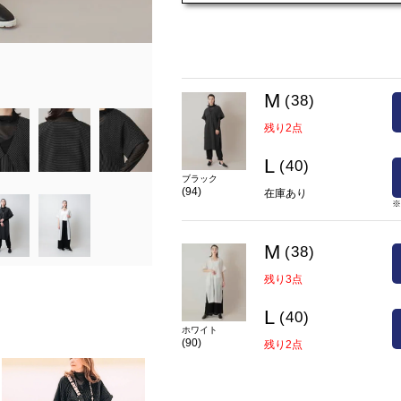
在庫
M(38)
残り3点
L(40)
残り
カラー
ホワイト(90)
M
(38)
残り2点
L
(40)
ブラック
(94)
在庫あり
M
(38)
残り3点
L
(40)
ホワイト
(90)
残り2点