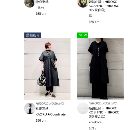
池袋東武
姫路山陽（HIROKO
KOSHINO・HIROKO
mikky
BIS 複合店)
158 cm
Ⓜ️
150 cm
動画あり
NEW
HIROKO KOSHINO
HIROKO KOSHINO
姫路山陽（HIROKO
札幌三越
KOSHINO・HIROKO
KAORU★Coordinate Meister
BIS 複合店)
156 cm
korekore
163 cm