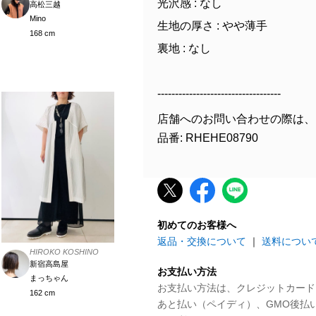
光沢感 : なし
高松三越
Mino
生地の厚さ : やや薄手
168 cm
裏地 : なし
-----------------------------------
店舗へのお問い合わせの際は、
品番: RHEHE08790
初めてのお客様へ
返品・交換について
｜
送料につい
HIROKO KOSHINO
新宿高島屋
お支払い方法
まっちゃん
お支払い方法は、クレジットカード、P
162 cm
あと払い（ペイディ）、GMO後払