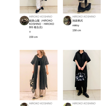
HIROKO KOSHINO
HIROKO KOSHINO
姫路山陽（HIROKO
池袋東武
KOSHINO・HIROKO
mikky
BIS 複合店)
158 cm
Y
159 cm
HIROKO KOSHINO
HIROKO KOSHINO