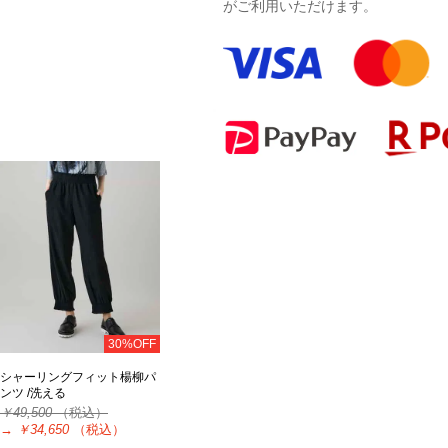
がご利用いただけます。
30%OFF
シャーリングフィット楊柳パ
ンツ /洗える
￥49,500
（税込）
→
￥34,650
（税込）