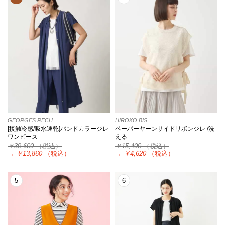
GEORGES RECH
HIROKO BIS
[接触冷感/吸水速乾]バンドカラージレ
ペーパーヤーンサイドリボンジレ /洗
ワンピース
える
￥39,600
（税込）
￥15,400
（税込）
→
￥13,860
（税込）
→
￥4,620
（税込）
5
6