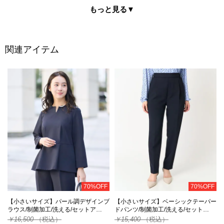
もっと見る
▼
関連アイテム
70%OFF
70%OFF
【小さいサイズ】パール調デザインブ
【小さいサイズ】ベーシックテーパー
ラウス/制菌加工/洗える/セットア…
ドパンツ/制菌加工/洗える/セット…
￥16,500
（税込）
￥15,400
（税込）