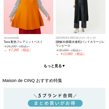
Jocomomola
GEORGES RECH(小さいサイズ)
Taza 配色フレアニットベスト
[接触冷感/吸水速乾]バンドカラージレ
ワンピース
￥24,200
（税込）
→
￥7,260
（税込）
￥39,600
（税込）
→
￥13,860
（税込）
もっと見る▼
Maison de CINQ
おすすめ特集