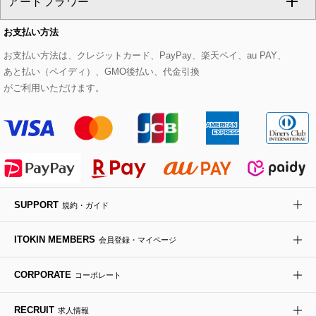
アートフラワー
スウェット・ジャージー
セットアップパンツ
チェスターコート
ベルト・サスペンダー
ピアス・イヤリング
トートバッグ
すべてのシューズ
CHRISTIAN AUJARD Lサイズ
お支払い方法
その他のトップス
セットアップスカート
モッズコート
帽子
ブレスレット・バングル
ショルダーバッグ
パンプス
すべてのアートフラワー
eur3
お支払い方法は、クレジットカード、PayPay、楽天ペイ、au PAY、
あと払い（ペイディ）、GMO後払い、代金引換
セットアップワンピース
ステンカラーコート
ヘアアクセサリー
ブローチ・コサージュ
ボストンバッグ
スニーカー
ローズ
Maison de CINQ
がご利用いただけます。
その他のジャケット・スーツ
ノーカラーコート
財布・名刺入れ・ケース
その他のアクセサリー
クラッチバッグ
ブーツ・ブーティー
オーキッド・胡蝶蘭
MK MICHEL KLEIN BAG
ライダースジャケット
ハンカチ・バンダナ
バックパック・リュック
フラットシューズ
カサブランカ・カラー
HIROKO KOSHINO
デニムジャケット
手袋
ボディバッグ・メッセンジャーバッグ
ローファー
ラナンキュラス
re:edition project 165
SUPPORT
規約・ガイド
ダウンジャケット・コート
チャーム・ストラップ
トラベルバッグ
ドレスシューズ
ポプリアレンジ＆フレグランス
HIROKO BIS
ITOKIN MEMBERS
会員登録・マイページ
その他のコート・ブルゾン
ネクタイ
ビジネスバッグ
サンダル・ミュール
グリーン
HIROKO BIS GRANDE
CORPORATE
コーポレート
ポーチ
その他のバッグ
その他のシューズ
その他のアートフラワー
RECRUIT
求人情報