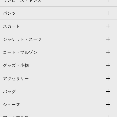
ワンピース・ドレス
すべてのトップス
S sybilla
BUYERS SELECT
パンツ
カットソー・Tシャツ
すべてのワンピース・ドレス
Jocomomola
スカート
ブラウス・シャツ
ワンピース
すべてのパンツ
TARA JARMON
ジャケット・スーツ
ニット・セーター
ドレス
フルレングスパンツ
すべてのスカート
ZAPA
コート・ブルゾン
カーディガン
チュニック
クロップド・半端丈パンツ
ロング・マキシ丈スカート
すべてのジャケット・スーツ
TONEA
グッズ・小物
アンサンブルセット
ジャンパースカート
ガウチョ・ワイドパンツ
ひざ丈スカート
テーラードジャケット
すべてのコート・ブルゾン
al'aise modulation
アクセサリー
ベスト・ジレ
その他のワンピース・ドレス
ハーフ・ショート丈パンツ
ミモレ丈スカート
ノーカラージャケット
トレンチコート
すべてのグッズ・小物
GEORGES RECH
バッグ
パーカー
サロペット・オールインワン
ショート・ミニ丈スカート
セットアップ
ピーコート
マスク
すべてのアクセサリー
GIANNI LO GIUDICE
シューズ
タンクトップ・キャミソール
その他のパンツ
その他のスカート
セットアップジャケット
ダッフルコート
ストール・マフラー・スヌード
ネックレス
すべてのバッグ
CHRISTIAN AUJARD