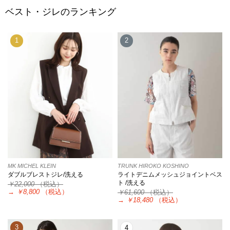
ベスト・ジレのランキング
1
2
MK MICHEL KLEIN
TRUNK HIROKO KOSHINO
ダブルブレストジレ/洗える
ライトデニムメッシュジョイントベス
ト /洗える
￥22,000
（税込）
→
￥8,800
（税込）
￥61,600
（税込）
→
￥18,480
（税込）
3
4