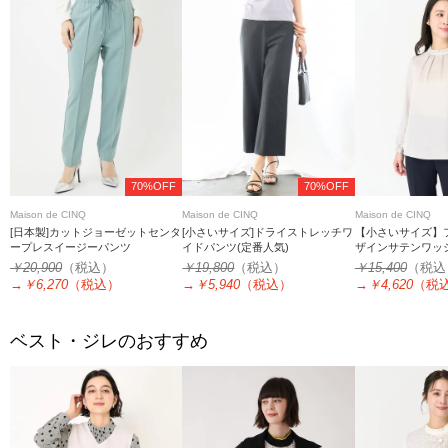
70%OFF
70%OFF
Maison de CINQ
Maison de CINQ
Maison de CINQ
[日本製]カットジョーゼットセンタ
[小さいサイズ]ドライストレッチワ
【小さいサイズ】
ープレスイージーパンツ
イドパンツ(定番人気)
ザインサテンワッ
洗える
￥20,900
（税込）
￥19,800
（税込）
￥15,400
（税込
→
￥6,270
（税込）
→
￥5,940
（税込）
→
￥4,620
（税
ベスト・ジレのおすすめ