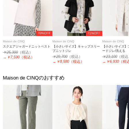
70%OFF
71%OFF
Maison de CINQ
Maison de CINQ
Maison de CINQ
スクエアジャガードニットベスト
【小さいサイズ】キャップスリー
【小さいサイズ】
ブニットジレ
ードジレ/洗える
￥25,300
（税込）
￥29,700
（税込）
￥23,100
（税込
→
￥7,590
（税込）
→
￥8,580
（税込）
→
￥6,930
（税
のおすすめ
Maison de CINQ