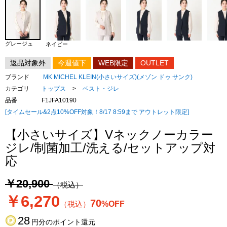
グレージュ
ネイビー
返品対象外
今週値下
WEB限定
OUTLET
ブランド
MK MICHEL KLEIN(小さいサイズ)(メゾン ドゥ サンク)
カテゴリ
トップス
>
ベスト・ジレ
品番
F1JFA10190
[タイムセール&2点10%OFF対象！8/17 8:59まで アウトレット限定]
【小さいサイズ】Vネックノーカラー
ジレ/制菌加工/洗える/セットアップ対
応
￥20,900
（税込）
￥6,270
70
（税込）
%OFF
28
円分のポイント還元