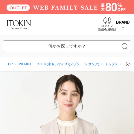
BRAND
ログイン
新規会員登録
何かお探しですか？
TOP
MK MICHEL KLEIN(小さいサイズ)(メゾン ドゥ サンク)
トップス
【小さ