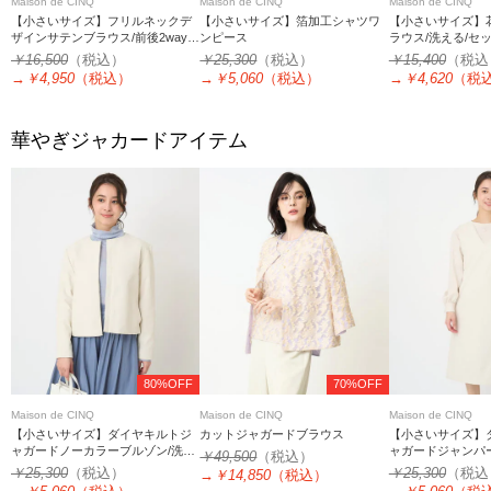
Maison de CINQ
Maison de CINQ
Maison de CINQ
【小さいサイズ】フリルネックデ
【小さいサイズ】箔加工シャツワ
【小さいサイズ】
ザインサテンブラウス/前後2way/
ンピース
ラウス/洗える/セ
接触冷感/洗える/セットアップ対応
￥16,500
（税込）
￥25,300
（税込）
￥15,400
（税込
→
￥4,950
（税込）
→
￥5,060
（税込）
→
￥4,620
（税
華やぎジャカードアイテム
80%OFF
70%OFF
Maison de CINQ
Maison de CINQ
Maison de CINQ
【小さいサイズ】ダイヤキルトジ
カットジャガードブラウス
【小さいサイズ】
ャガードノーカラーブルゾン/洗え
ャガードジャンパ
￥49,500
（税込）
る
る
￥25,300
（税込）
￥25,300
（税込
→
￥14,850
（税込）