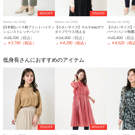
80%OFF
70%OFF
Maison de CINQ
Maison de CINQ
Maison de CINQ
[日本製]レース柄プリントハイテン
【小さいサイズ】マルチwayボウ
【小さいサイズ】
ションストレッチパンツ
タイブラウス/洗える
パードパンツ/制菌
ットアップ対応
￥18,700
（税込）
￥14,300
（税込）
￥15,400
（税込
→
￥3,740
（税込）
→
￥4,290
（税込）
→
￥4,620
（税
低身長さんにおすすめのアイテム
70%OFF
80%OFF