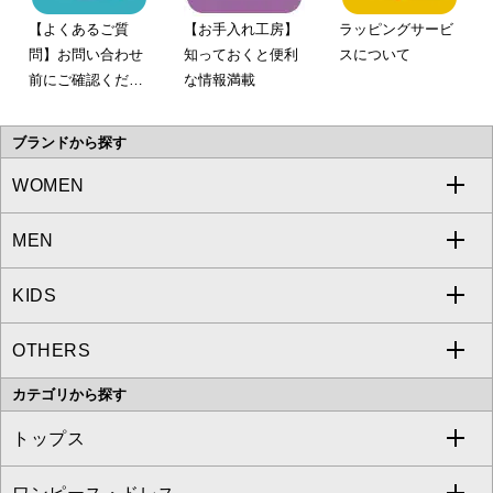
【よくあるご質
【お手入れ工房】
ラッピングサービ
問】お問い合わせ
知っておくと便利
スについて
前にご確認くださ
な情報満載
い。
ブランドから探す
WOMEN
MEN
a.v.v
KIDS
MICHEL KLEIN
a.v.v
OTHERS
MK MICHEL KLEIN
MICHEL KLEIN HOMME
a.v.v
カテゴリから探す
OFUON le MK
MK MICHEL KLEIN HOMME
MK MICHEL KLEIN BAG
トップス
Sybilla
EMILIO ROBBA