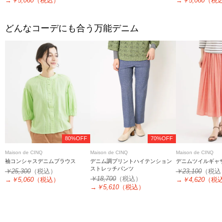
→
￥5,060
（税込）
→
￥5,060
（税
どんなコーデにも合う万能デニム
80%OFF
70%OFF
Maison de CINQ
Maison de CINQ
Maison de CINQ
袖コンシャスデニムブラウス
デニム調プリントハイテンション
デニムツイルギャ
ストレッチパンツ
￥25,300
（税込）
￥23,100
（税込
￥18,700
（税込）
→
￥5,060
（税込）
→
￥4,620
（税
→
￥5,610
（税込）