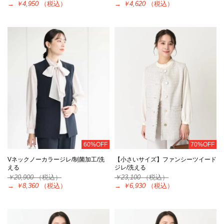
→
￥4,950
（税込）
→
￥4,620
（税込）
60%OFF
70%OFF
Vネックノーカラージレ/制菌加工/洗
【小さいサイズ】ファンシーツイード
える
ジレ/洗える
￥20,900
（税込）
￥23,100
（税込）
→
￥8,360
（税込）
→
￥6,930
（税込）