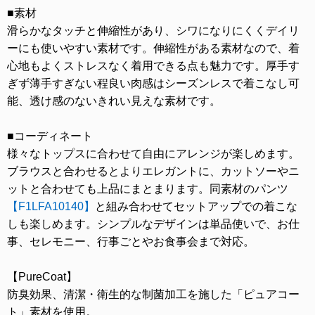
■素材
滑らかなタッチと伸縮性があり、シワになりにくくデイリ
ーにも使いやすい素材です。伸縮性がある素材なので、着
心地もよくストレスなく着用できる点も魅力です。厚手す
ぎず薄手すぎない程良い肉感はシーズンレスで着こなし可
能、透け感のないきれい見えな素材です。
■コーディネート
様々なトップスに合わせて自由にアレンジが楽しめます。
ブラウスと合わせるとよりエレガントに、カットソーやニ
ットと合わせても上品にまとまります。同素材のパンツ
【F1LFA10140】
と組み合わせてセットアップでの着こな
しも楽しめます。シンプルなデザインは単品使いで、お仕
事、セレモニー、行事ごとやお食事会まで対応。
【PureCoat】
防臭効果、清潔・衛生的な制菌加工を施した「ピュアコー
ト」素材を使用。