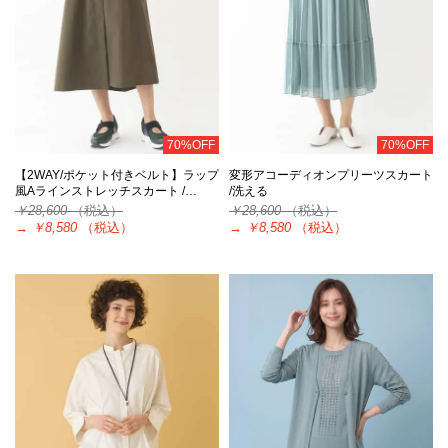
70%OFF
70%OFF
【2WAY/ポケット付きベルト】ラップ
変形アコーディオンプリーツスカート
風Aラインストレッチスカート /…
/洗える
￥28,600
（税込）
￥28,600
（税込）
→
￥8,580
（税込）
→
￥8,580
（税込）