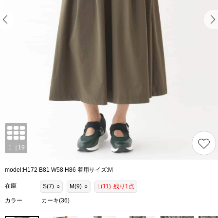
model:H172 B81 W58 H86 着用サイズ:M
在庫
S(7)
○
M(9)
○
L(11)
残り1点
カラー
カーキ(36)