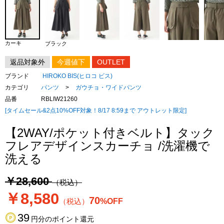
カーキ
ブラック
返品対象外
今週値下
OUTLET
ブランド
HIROKO BIS(ヒロコ ビス)
カテゴリ
パンツ
>
ガウチョ・ワイドパンツ
品番
RBLIW21260
[タイムセール&2点10%OFF対象！8/17 8:59まで アウトレット限定]
【2WAY/ポケット付きベルト】タック
フレアデザインスカーチョ /洗濯機で
洗える
￥28,600
（税込）
￥8,580
70
（税込）
%OFF
39
円分のポイント還元