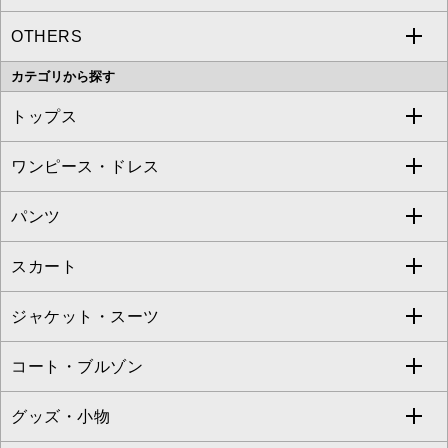
OTHERS
MK MICHEL KLEIN
MICHEL KLEIN HOMME
a.v.v
カテゴリから探す
OFUON le MK
MK MICHEL KLEIN HOMME
MK MICHEL KLEIN BAG
トップス
Sybilla
EMILIO ROBBA
ワンピース・ドレス
すべてのトップス
S sybilla
BUYERS SELECT
パンツ
カットソー・Tシャツ
すべてのワンピース・ドレス
Jocomomola
スカート
ブラウス・シャツ
ワンピース
すべてのパンツ
TARA JARMON
ジャケット・スーツ
ニット・セーター
ドレス
フルレングスパンツ
すべてのスカート
ZAPA
コート・ブルゾン
カーディガン
チュニック
クロップド・半端丈パンツ
ロング・マキシ丈スカート
すべてのジャケット・スーツ
TONEA
グッズ・小物
アンサンブルセット
ジャンパースカート
ガウチョ・ワイドパンツ
ひざ丈スカート
テーラードジャケット
すべてのコート・ブルゾン
al'aise modulation