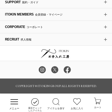
SUPPORT
規約・ガイド
ダウンジャケット・コート
チャーム・ストラップ
トラベルバッグ
ドレスシューズ
ポプリアレンジ＆フレグランス
HIROKO BIS
ITOKIN MEMBERS
会員登録・マイページ
その他のコート・ブルゾン
ネクタイ
ビジネスバッグ
サンダル・ミュール
グリーン
HIROKO BIS GRANDE
CORPORATE
コーポレート
ポーチ
その他のバッグ
その他のシューズ
その他のアートフラワー
RECRUIT
求人情報
傘・日傘
アイウェア
レッグウェア
時計
カラー・サイズを選択してカートに入れる
COPYRIGHT © ITOKIN GROUP ALL RIGHTS RESERVED.
その他のグッズ・小物
カート
最近チェック
アイテムを探す
お気に入り
したアイテム