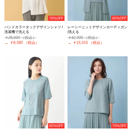
70%OFF
65%OFF
バンドカラータックデザインシャツ /
レーシーニットデザインカーディガン
洗濯機で洗える
/洗える
￥28,600
（税込）
￥42,900
（税込）
→
￥8,580
（税込）
→
￥15,015
（税込）
65%OFF
70%OFF