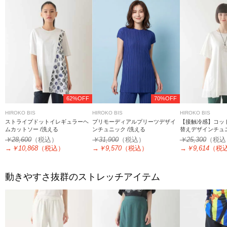
62%OFF
70%OFF
HIROKO BIS
HIROKO BIS
HIROKO BIS
ストライプドットイレギュラーヘ
プリモーディアルプリーツデザイ
【接触冷感】コッ
ムカットソー /洗える
ンチュニック /洗える
替えデザインチュニ
￥28,600
（税込）
￥31,900
（税込）
￥25,300
（税込
→
￥10,868
（税込）
→
￥9,570
（税込）
→
￥9,614
（税
動きやすさ抜群のストレッチアイテム