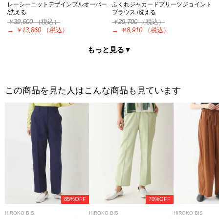
レーシーニットデザインプルオーバー
ふくれジャカードプリーツジョイント
/洗える
ブラウス /洗える
￥39,600
（税込）
￥29,700
（税込）
→
￥13,860
（税込）
→
￥8,910
（税込）
もっと見る▼
この商品を見た人はこんな商品も見ています
85%OFF
70%OFF
HIROKO BIS
HIROKO BIS
HIROKO BIS