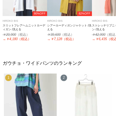
80%OFF
82%OFF
HIROKO BIS
HIROKO BIS
HIROKO BIS
スリットフレアヘムニットカーデ
シアーカーディガンジャケット /洗
ストレッチリブニ
ィガン /洗える
える
ン /洗える
￥20,900
（税込）
￥39,600
（税込）
￥42,900
（税込
→
￥4,180
（税込）
→
￥7,128
（税込）
→
￥6,435
（税
ガウチョ・ワイドパンツのランキング
1
2