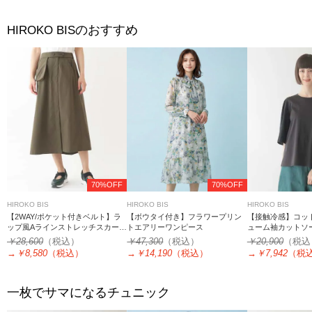
のおすすめ
HIROKO BIS
70%OFF
70%OFF
HIROKO BIS
HIROKO BIS
HIROKO BIS
【2WAY/ポケット付きベルト】ラ
【ボウタイ付き】フラワープリン
【接触冷感】コッ
ップ風Aラインストレッチスカート
トエアリーワンピース
ューム袖カットソー
/洗濯機で洗える
￥28,600
（税込）
￥47,300
（税込）
￥20,900
（税込
→
￥8,580
（税込）
→
￥14,190
（税込）
→
￥7,942
（税
一枚でサマになるチュニック