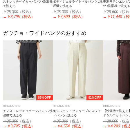
ストレッチベイカーパンツ /洗濯機
ボディシェルライトベルパンツ /洗
杢調サテンエレガ
で洗える
濯機で洗える
ツ /洗濯機で洗え
￥25,300
（税込）
￥25,300
（税込）
￥28,600
（税込
→
￥3,795
（税込）
→
￥7,590
（税込）
→
￥11,440
（税
ガウチョ・ワイドパンツのおすすめ
85%OFF
82%OFF
HIROKO BIS
HIROKO BIS
HIROKO BIS
チノストレッチコクーンパンツ /洗
美シルエットセンタープレスワイ
【洗濯機で洗える
濯機で洗える
ドパンツ /洗える
ドシルエットパン
￥25,300
（税込）
￥25,300
（税込）
￥28,600
（税込
→
￥3,795
（税込）
→
￥4,554
（税込）
→
￥4,290
（税