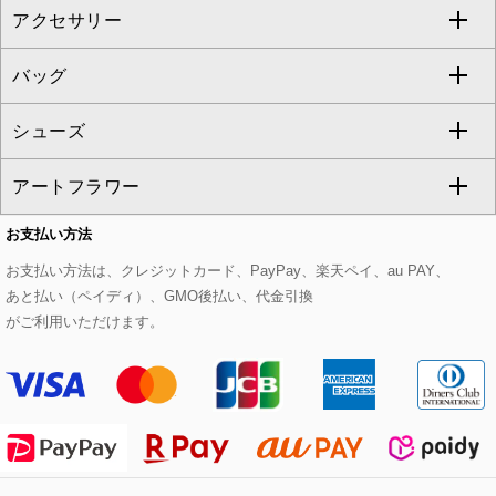
アクセサリー
ベスト・ジレ
その他のワンピース・ドレス
ハーフ・ショート丈パンツ
ミモレ丈スカート
ノーカラージャケット
トレンチコート
すべてのグッズ・小物
GEORGES RECH
バッグ
パーカー
サロペット・オールインワン
ショート・ミニ丈スカート
セットアップ
ピーコート
マスク
すべてのアクセサリー
GIANNI LO GIUDICE
シューズ
タンクトップ・キャミソール
その他のパンツ
その他のスカート
セットアップジャケット
ダッフルコート
ストール・マフラー・スヌード
ネックレス
すべてのバッグ
CHRISTIAN AUJARD
アートフラワー
スウェット・ジャージー
セットアップパンツ
チェスターコート
ベルト・サスペンダー
ピアス・イヤリング
トートバッグ
すべてのシューズ
CHRISTIAN AUJARD Lサイズ
お支払い方法
その他のトップス
セットアップスカート
モッズコート
帽子
ブレスレット・バングル
ショルダーバッグ
パンプス
すべてのアートフラワー
eur3
お支払い方法は、クレジットカード、PayPay、楽天ペイ、au PAY、
あと払い（ペイディ）、GMO後払い、代金引換
セットアップワンピース
ステンカラーコート
ヘアアクセサリー
ブローチ・コサージュ
ボストンバッグ
スニーカー
ローズ
Maison de CINQ
がご利用いただけます。
その他のジャケット・スーツ
ノーカラーコート
財布・名刺入れ・ケース
その他のアクセサリー
クラッチバッグ
ブーツ・ブーティー
オーキッド・胡蝶蘭
MK MICHEL KLEIN BAG
ライダースジャケット
ハンカチ・バンダナ
バックパック・リュック
フラットシューズ
カサブランカ・カラー
HIROKO KOSHINO
デニムジャケット
手袋
ボディバッグ・メッセンジャーバッグ
ローファー
ラナンキュラス
re:edition project 165