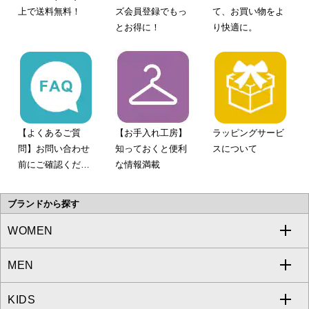
上で送料無料！
ズ会員登録でもっ
て、お買い物をよ
とお得に！
り快適に。
【よくあるご質
【お手入れ工房】
ラッピングサービ
問】お問い合わせ
知っておくと便利
スについて
前にご確認くださ
な情報満載
い。
ブランドから探す
WOMEN
MEN
a.v.v
KIDS
MICHEL KLEIN
a.v.v