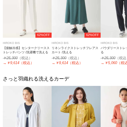
62%OFF
62%OFF
HIROKO BIS
HIROKO BIS
HIROKO BIS
【接触冷感】センタークリースス
リネンライクストレッチフレアス
パウダリーストレッ
トレッチパンツ /洗濯機で洗える
カート /洗える
る
￥25,300
（税込）
￥25,300
（税込）
￥25,300
（税込
→
￥9,614
（税込）
→
￥9,614
（税込）
→
￥5,060
（税
さっと羽織れる洗えるカーデ