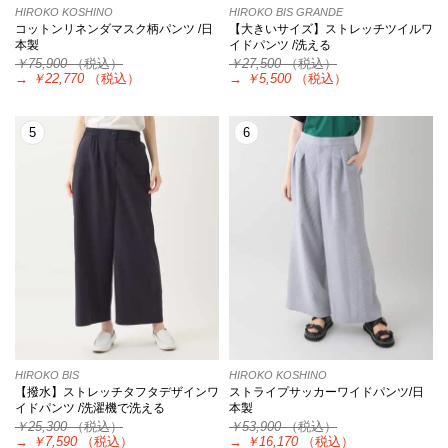
HIROKO KOSHINO
HIROKO BIS GRANDE
コットンリネンダマスク柄パンツ /日
【大きいサイズ】ストレッチツイルワ
本製
イドパンツ /洗える
￥75,900
（税込）
￥27,500
（税込）
→
￥22,770
（税込）
→
￥5,500
（税込）
5
6
HIROKO BIS
HIROKO KOSHINO
【撥水】ストレッチタフタデザインワ
ストライプサッカーワイドパンツ/日
イドパンツ /洗濯機で洗える
本製
￥25,300
（税込）
￥53,900
（税込）
→
￥7,590
（税込）
→
￥16,170
（税込）