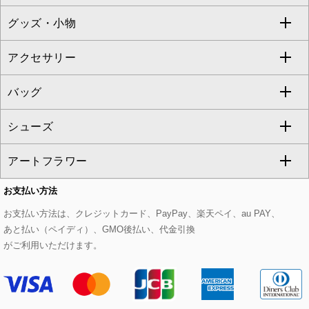
TONEA
グッズ・小物
アンサンブルセット
ジャンパースカート
ガウチョ・ワイドパンツ
ひざ丈スカート
テーラードジャケット
すべてのコート・ブルゾン
al'aise modulation
アクセサリー
ベスト・ジレ
その他のワンピース・ドレス
ハーフ・ショート丈パンツ
ミモレ丈スカート
ノーカラージャケット
トレンチコート
すべてのグッズ・小物
GEORGES RECH
バッグ
パーカー
サロペット・オールインワン
ショート・ミニ丈スカート
セットアップ
ピーコート
マスク
すべてのアクセサリー
GIANNI LO GIUDICE
シューズ
タンクトップ・キャミソール
その他のパンツ
その他のスカート
セットアップジャケット
ダッフルコート
ストール・マフラー・スヌード
ネックレス
すべてのバッグ
CHRISTIAN AUJARD
アートフラワー
スウェット・ジャージー
セットアップパンツ
チェスターコート
ベルト・サスペンダー
ピアス・イヤリング
トートバッグ
すべてのシューズ
CHRISTIAN AUJARD Lサイズ
お支払い方法
その他のトップス
セットアップスカート
モッズコート
帽子
ブレスレット・バングル
ショルダーバッグ
パンプス
すべてのアートフラワー
eur3
お支払い方法は、クレジットカード、PayPay、楽天ペイ、au PAY、
あと払い（ペイディ）、GMO後払い、代金引換
セットアップワンピース
ステンカラーコート
ヘアアクセサリー
ブローチ・コサージュ
ボストンバッグ
スニーカー
ローズ
Maison de CINQ
がご利用いただけます。
その他のジャケット・スーツ
ノーカラーコート
財布・名刺入れ・ケース
その他のアクセサリー
クラッチバッグ
ブーツ・ブーティー
オーキッド・胡蝶蘭
MK MICHEL KLEIN BAG
ライダースジャケット
ハンカチ・バンダナ
バックパック・リュック
フラットシューズ
カサブランカ・カラー