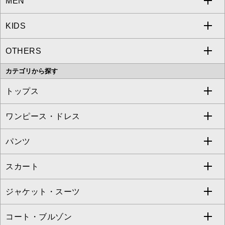
MEN
a.v.v
KIDS
MICHEL KLEIN
a.v.v
OTHERS
MK MICHEL KLEIN
MICHEL KLEIN HOMME
a.v.v
カテゴリから探す
OFUON le MK
MK MICHEL KLEIN HOMME
MK MICHEL KLEIN BAG
トップス
Sybilla
EMILIO ROBBA
ワンピース・ドレス
すべてのトップス
S sybilla
BUYERS SELECT
パンツ
カットソー・Tシャツ
すべてのワンピース・ドレス
Jocomomola
スカート
ブラウス・シャツ
ワンピース
すべてのパンツ
TARA JARMON
ジャケット・スーツ
ニット・セーター
ドレス
フルレングスパンツ
すべてのスカート
ZAPA
コート・ブルゾン
カーディガン
チュニック
クロップド・半端丈パンツ
ロング・マキシ丈スカート
すべてのジャケット・スーツ