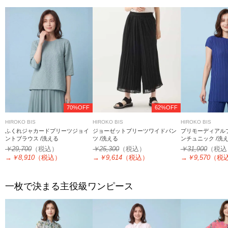
70%OFF
62%OFF
HIROKO BIS
HIROKO BIS
HIROKO BIS
ふくれジャカードプリーツジョイ
ジョーゼットプリーツワイドパン
プリモーディアル
ントブラウス /洗える
ツ /洗える
ンチュニック /洗
￥29,700
（税込）
￥25,300
（税込）
￥31,900
（税込
→
￥8,910
（税込）
→
￥9,614
（税込）
→
￥9,570
（税
一枚で決まる主役級ワンピース