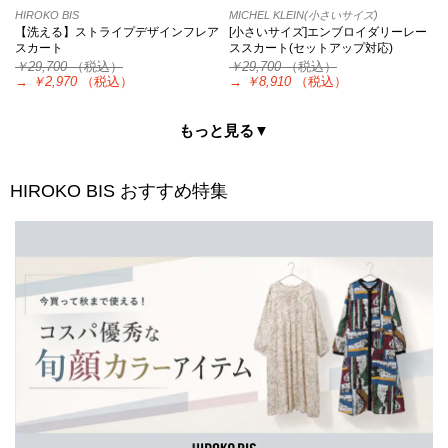
HIROKO BIS
MICHEL KLEIN(小さいサイズ)
【洗える】ストライプデザインフレア
[小さいサイズ]エンブロイダリーレー
スカート
ススカート(セットアップ対応)
￥29,700
（税込）
￥29,700
（税込）
→
￥2,970
（税込）
→
￥8,910
（税込）
もっと見る▼
HIROKO BIS
おすすめ特集