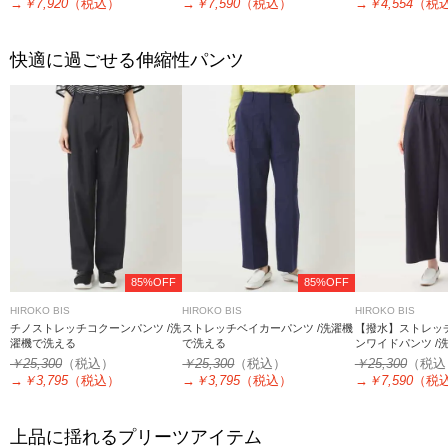
→
￥7,920
（税込）
→
￥7,590
（税込）
→
￥4,554
（税
快適に過ごせる伸縮性パンツ
85%OFF
85%OFF
HIROKO BIS
HIROKO BIS
HIROKO BIS
チノストレッチコクーンパンツ /洗
ストレッチベイカーパンツ /洗濯機
【撥水】ストレッ
濯機で洗える
で洗える
ンワイドパンツ /
￥25,300
（税込）
￥25,300
（税込）
￥25,300
（税込
→
￥3,795
（税込）
→
￥3,795
（税込）
→
￥7,590
（税
上品に揺れるプリーツアイテム