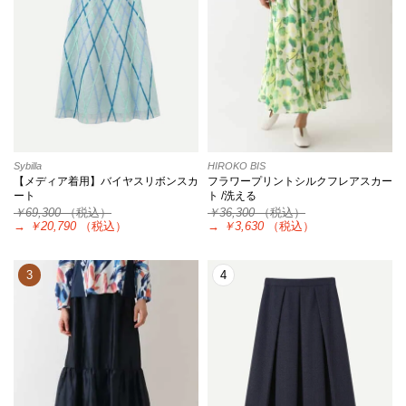
Sybilla
HIROKO BIS
【メディア着用】バイヤスリボンスカ
フラワープリントシルクフレアスカー
ート
ト /洗える
￥69,300
（税込）
￥36,300
（税込）
→
￥20,790
（税込）
→
￥3,630
（税込）
3
4