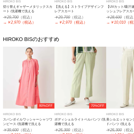
HIROKO BIS
HIROKO BIS
HIROKO BIS
切り替えギャザーメタリックスカ
【洗える】ストライプデザインフ
【UVカット/吸汗
ート /洗濯機で洗える
レアスカート
ッシュフレアスカー
える
￥29,700
（税込）
￥29,700
（税込）
￥28,600
（税込
→
￥2,970
（税込）
→
￥2,970
（税込）
→
￥10,010
（税
のおすすめ
HIROKO BIS
80%OFF
70%OFF
HIROKO BIS
HIROKO BIS
HIROKO BIS
スパンボイルワッシャーシャツワ
ボディシェルライトベルパンツ /洗
美シルエットセン
ンピース /洗濯機で洗える
濯機で洗える
ドパンツ /洗える
￥39,600
（税込）
￥25,300
（税込）
￥25,300
（税込