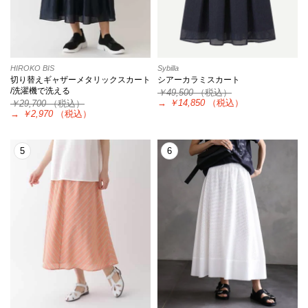
HIROKO BIS
Sybilla
切り替えギャザーメタリックスカート
シアーカラミスカート
/洗濯機で洗える
￥49,500
（税込）
→
￥14,850
（税込）
￥29,700
（税込）
→
￥2,970
（税込）
5
6