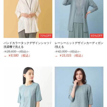
70%OFF
65%OFF
バンドカラータックデザインシャツ /
レーシーニットデザインカーディガン
洗濯機で洗える
/洗える
￥28,600
（税込）
￥42,900
（税込）
→
￥8,580
（税込）
→
￥15,015
（税込）