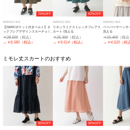
70%OFF
62%OFF
HIROKO BIS
HIROKO BIS
HIROKO BIS
【2WAY/ポケット付きベルト】タ
リネンライクストレッチフレアス
ペーパーヤーンサイ
ックフレアデザインスカーチョ /洗
カート /洗える
洗える
濯機で洗える
￥28,600
（税込）
￥25,300
（税込）
￥15,400
（税込
→
￥8,580
（税込）
→
￥9,614
（税込）
→
￥4,620
（税
ミモレ丈スカートのおすすめ
90%OFF
90%OFF