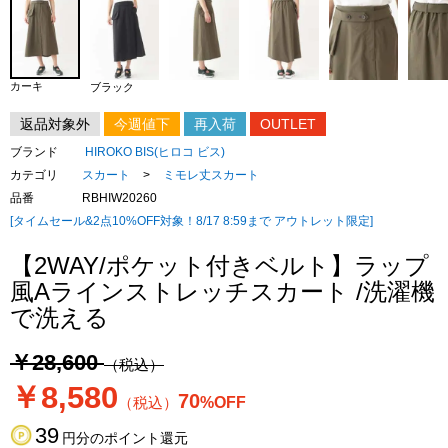
カーキ
ブラック
返品対象外
今週値下
再入荷
OUTLET
ブランド
HIROKO BIS(ヒロコ ビス)
カテゴリ
スカート
>
ミモレ丈スカート
品番
RBHIW20260
[タイムセール&2点10%OFF対象！8/17 8:59まで アウトレット限定]
【2WAY/ポケット付きベルト】ラップ
風Aラインストレッチスカート /洗濯機
で洗える
￥28,600
（税込）
￥8,580
70
（税込）
%OFF
39
円分のポイント還元