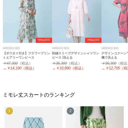
70%OFF
70%OFF
HIROKO BIS
HIROKO BIS
HIROKO BIS
【ボウタイ付き】フラワープリン
刺繍スリーブデザインシャツワン
デザインコクーンワ
トエアリーワンピース
ピース /洗える
機で洗える
￥47,300
（税込）
￥36,300
（税込）
￥36,300
（税込
→
￥14,190
（税込）
→
￥10,890
（税込）
→
￥12,705
（税
ミモレ丈スカートのランキング
1
2