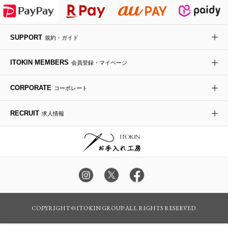
HIROKO KOSHINO
デニムジャケット
手袋
ボディバッグ・メッセンジャーバッグ
ローファー
ラナンキュラス
re:edition project 165
SUPPORT
規約・ガイド
ダウンジャケット・コート
チャーム・ストラップ
トラベルバッグ
ドレスシューズ
ポプリアレンジ＆フレグランス
HIROKO BIS
ITOKIN MEMBERS
会員登録・マイページ
その他のコート・ブルゾン
ネクタイ
ビジネスバッグ
サンダル・ミュール
グリーン
HIROKO BIS GRANDE
CORPORATE
コーポレート
ポーチ
その他のバッグ
その他のシューズ
その他のアートフラワー
RECRUIT
求人情報
傘・日傘
アイウェア
レッグウェア
時計
カラー・サイズを選択してカートに入れる
COPYRIGHT © ITOKIN GROUP ALL RIGHTS RESERVED.
その他のグッズ・小物