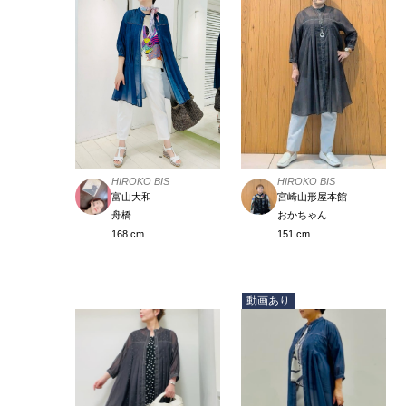
HIROKO BIS
HIROKO BIS
宮崎山形屋本館
富山大和
おかちゃん
舟橋
151 cm
168 cm
動画あり