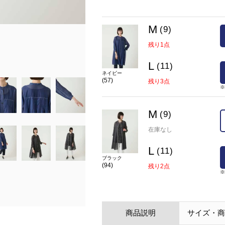
M
(9)
model:H169 B73 W53 H80 着用サイズ:M
残り1点
在庫
M(9)
×
L(11)
残り2点
L
(11)
カラー
ブラック(94)
ネイビー
(57)
残り3点
M
(9)
在庫なし
L
(11)
ブラック
(94)
残り2点
商品説明
サイズ・