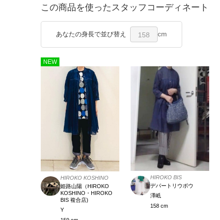
この商品を使ったスタッフコーディネート
cm
あなたの身長で並び替え
158
NEW
HIROKO BIS
HIROKO KOSHINO
デパートリウボウ
姫路山陽（HIROKO
KOSHINO・HIROKO
澤岻
BIS 複合店)
158 cm
Y
159 cm