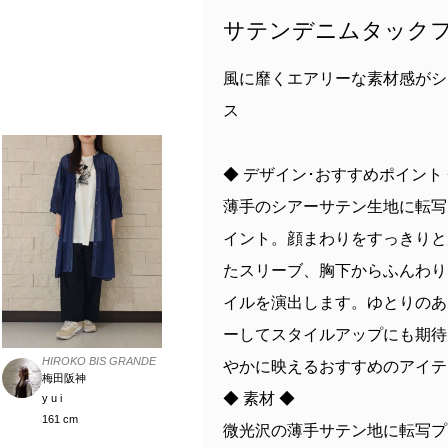
サテンデニムタックフ
風に靡くエアリーな素材感がシ
ス
◆ デザイン･おすすめポイント
薄手のシアーサテン生地に転写
イント。顔まわりをすっきりと
たスリーブ、胸下からふんわり
イルを演出します。ゆとりのあ
ーしてスタイルアップにも期待
HIROKO BIS GRANDE
やかに映えるおすすめのアイテ
梅田阪神
◆ 素材 ◆
y u i
161 cm
微光沢の薄手サテン地に転写プ