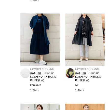
HIROKO KOSHINO
HIROKO KOSHINO
姫路山陽（HIROKO
姫路山陽（HIROKO
KOSHINO・HIROKO
KOSHINO・HIROKO
BIS 複合店)
BIS 複合店)
korekore
Ⓜ️
163 cm
150 cm