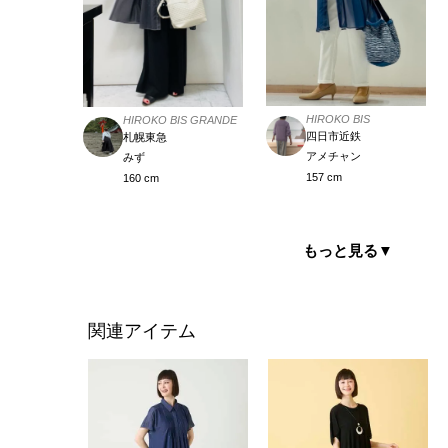
HIROKO BIS
HIROKO BIS GRANDE
四日市近鉄
札幌東急
アメチャン
みず
157 cm
160 cm
もっと見る
▼
関連アイテム