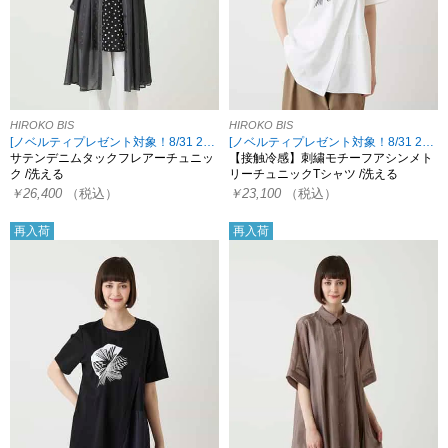
HIROKO BIS
HIROKO BIS
[ノベルティプレゼント対象！8/31 23:59まで HIROKO限定]
[ノベルティプレゼント対象！8/31 23:59まで HIROKO限定]
サテンデニムタックフレアーチュニッ
【接触冷感】刺繍モチーフアシンメト
ク /洗える
リーチュニックTシャツ /洗える
￥26,400
（税込）
￥23,100
（税込）
再入荷
再入荷