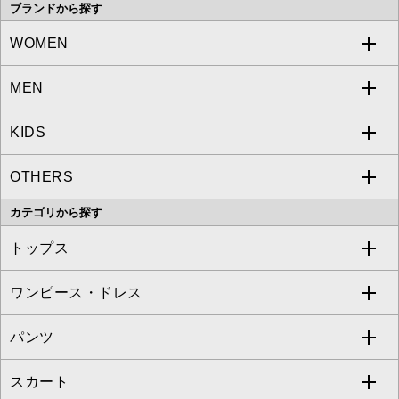
ブランドから探す
WOMEN
MEN
a.v.v
KIDS
MICHEL KLEIN
a.v.v
OTHERS
MK MICHEL KLEIN
MICHEL KLEIN HOMME
a.v.v
カテゴリから探す
OFUON le MK
MK MICHEL KLEIN HOMME
MK MICHEL KLEIN BAG
トップス
Sybilla
EMILIO ROBBA
ワンピース・ドレス
すべてのトップス
S sybilla
BUYERS SELECT
パンツ
カットソー・Tシャツ
すべてのワンピース・ドレス
Jocomomola
スカート
ブラウス・シャツ
ワンピース
すべてのパンツ