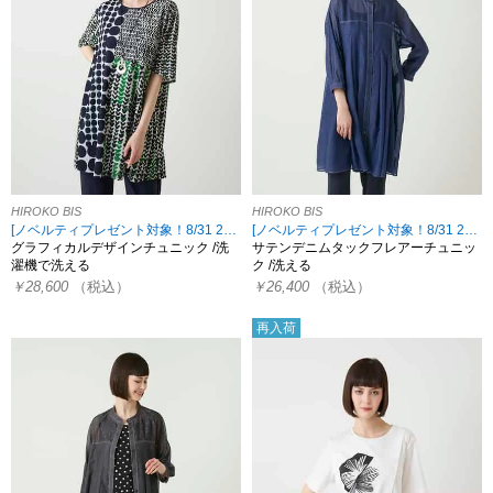
HIROKO BIS
HIROKO BIS
[ノベルティプレゼント対象！8/31 23:59まで HIROKO限定]
[ノベルティプレゼント対象！8/31 23:59まで HIROKO限定]
グラフィカルデザインチュニック /洗
サテンデニムタックフレアーチュニッ
濯機で洗える
ク /洗える
￥28,600
（税込）
￥26,400
（税込）
再入荷