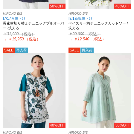
50%OFF
40%OFF
HIROKO BIS
HIROKO BIS
[7/17再値下げ]
[8/1新規値下げ]
異素材切り替えチュニックプルオーバ
ペイズリー柄チュニックカットソー /
ー /洗える
洗える
￥31,900
（税込）
￥20,900
（税込）
→
￥15,950
（税込）
→
￥12,540
（税込）
SALE
再入荷
SALE
再入荷
40%OFF
50%OFF
HIROKO BIS
HIROKO BIS