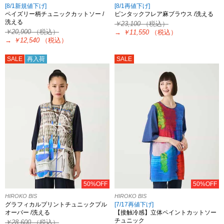
[8/1新規値下げ]
[8/1再値下げ]
ペイズリー柄チュニックカットソー /
ピンタックフレア麻ブラウス /洗える
洗える
￥23,100
（税込）
￥20,900
（税込）
→
￥11,550
（税込）
→
￥12,540
（税込）
SALE
再入荷
SALE
50%OFF
50%OFF
HIROKO BIS
HIROKO BIS
グラフィカルプリントチュニックプル
[7/17再値下げ]
オーバー /洗える
【接触冷感】立体ペイントカットソー
チュニック
￥28,600
（税込）