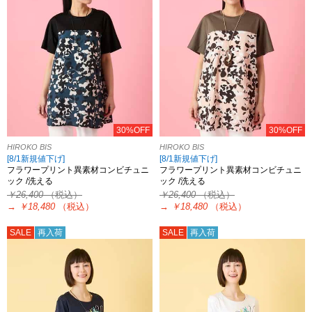
30%OFF
30%OFF
HIROKO BIS
HIROKO BIS
[8/1新規値下げ]
[8/1新規値下げ]
フラワープリント異素材コンビチュニ
フラワープリント異素材コンビチュニ
ック /洗える
ック /洗える
￥26,400
（税込）
￥26,400
（税込）
→
￥18,480
（税込）
→
￥18,480
（税込）
SALE
再入荷
SALE
再入荷