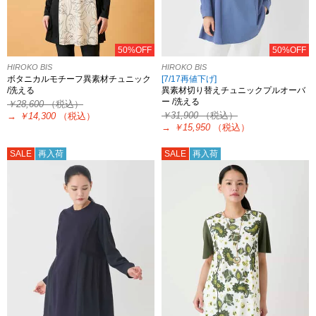
50%OFF
50%OFF
HIROKO BIS
HIROKO BIS
ボタニカルモチーフ異素材チュニック
[7/17再値下げ]
/洗える
異素材切り替えチュニックプルオーバ
ー /洗える
￥28,600
（税込）
￥31,900
（税込）
→
￥14,300
（税込）
→
￥15,950
（税込）
SALE
再入荷
SALE
再入荷