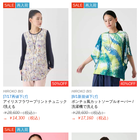
SALE
再入荷
SALE
再入荷
50%OFF
40%OFF
HIROKO BIS
HIROKO BIS
[7/17再値下げ]
[8/1新規値下げ]
アイリスフラワープリントチュニック
ポンチョ風カットソープルオーバー /
/洗える
洗濯機で洗える
￥28,600
（税込）
￥28,600
（税込）
→
￥14,300
（税込）
→
￥17,160
（税込）
SALE
再入荷