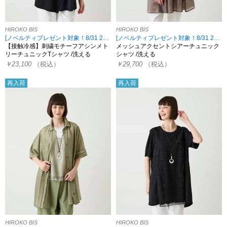
HIROKO BIS
HIROKO BIS
[ノベルティプレゼント対象！8/31 23:59まで HIROKO限定]
[ノベルティプレゼント対象！8/31 23:59まで HIROKO限定]
【接触冷感】刺繍モチーフアシンメト
メッシュアクセントシアーチュニック
リーチュニックTシャツ /洗える
シャツ /洗える
￥23,100
（税込）
￥29,700
（税込）
再入荷
再入荷
HIROKO BIS
HIROKO BIS