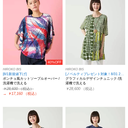
40%OFF
HIROKO BIS
HIROKO BIS
[8/1新規値下げ]
[ノベルティプレゼント対象！8/31 23:59まで HIROKO限定]
ポンチョ風カットソープルオーバー /
グラフィカルデザインチュニック /洗
洗濯機で洗える
濯機で洗える
￥28,600
（税込）
￥28,600
（税込）
→
￥17,160
（税込）