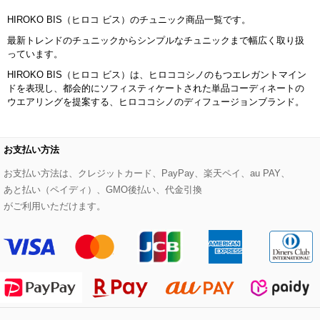
Maison de CINQ
HIROKO BIS（ヒロコ ビス）のチュニック商品一覧です。
その他のジャケット・スーツ
ノーカラーコート
財布・名刺入れ・ケース
その他のアクセサリー
クラッチバッグ
ブーツ・ブーティー
オーキッド・胡蝶蘭
MK MICHEL KLEIN BAG
最新トレンドのチュニックからシンプルなチュニックまで幅広く取り扱
っています。
ライダースジャケット
ハンカチ・バンダナ
バックパック・リュック
フラットシューズ
カサブランカ・カラー
HIROKO KOSHINO
HIROKO BIS（ヒロコ ビス）は、ヒロココシノのもつエレガントマイン
ドを表現し、都会的にソフィスティケートされた単品コーディネートの
デニムジャケット
手袋
ボディバッグ・メッセンジャーバッグ
ローファー
ラナンキュラス
ウエアリングを提案する、ヒロココシノのディフュージョンブランド。
re:edition project 165
ダウンジャケット・コート
チャーム・ストラップ
トラベルバッグ
ドレスシューズ
ポプリアレンジ＆フレグランス
HIROKO BIS
お支払い方法
その他のコート・ブルゾン
ネクタイ
ビジネスバッグ
サンダル・ミュール
グリーン
お支払い方法は、クレジットカード、PayPay、楽天ペイ、au PAY、
HIROKO BIS GRANDE
あと払い（ペイディ）、GMO後払い、代金引換
ポーチ
その他のバッグ
その他のシューズ
その他のアートフラワー
がご利用いただけます。
傘・日傘
アイウェア
レッグウェア