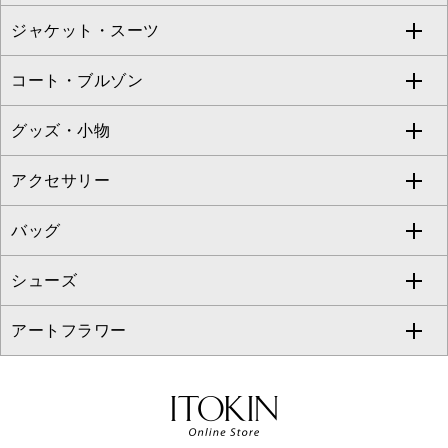
TARA JARMON
ジャケット・スーツ
ニット・セーター
ドレス
フルレングスパンツ
すべてのスカート
ZAPA
コート・ブルゾン
カーディガン
チュニック
クロップド・半端丈パンツ
ロング・マキシ丈スカート
すべてのジャケット・スーツ
TONEA
グッズ・小物
アンサンブルセット
ジャンパースカート
ガウチョ・ワイドパンツ
ひざ丈スカート
テーラードジャケット
すべてのコート・ブルゾン
al'aise modulation
アクセサリー
ベスト・ジレ
その他のワンピース・ドレス
ハーフ・ショート丈パンツ
ミモレ丈スカート
ノーカラージャケット
トレンチコート
すべてのグッズ・小物
GEORGES RECH
バッグ
パーカー
サロペット・オールインワン
ショート・ミニ丈スカート
セットアップ
ピーコート
マスク
すべてのアクセサリー
GIANNI LO GIUDICE
シューズ
タンクトップ・キャミソール
その他のパンツ
その他のスカート
セットアップジャケット
ダッフルコート
ストール・マフラー・スヌード
ネックレス
すべてのバッグ
CHRISTIAN AUJARD
アートフラワー
スウェット・ジャージー
セットアップパンツ
チェスターコート
ベルト・サスペンダー
ピアス・イヤリング
トートバッグ
すべてのシューズ
CHRISTIAN AUJARD Lサイズ
その他のトップス
セットアップスカート
モッズコート
帽子
ブレスレット・バングル
ショルダーバッグ
パンプス
すべてのアートフラワー
eur3
セットアップワンピース
ステンカラーコート
ヘアアクセサリー
ブローチ・コサージュ
ボストンバッグ
スニーカー
ローズ