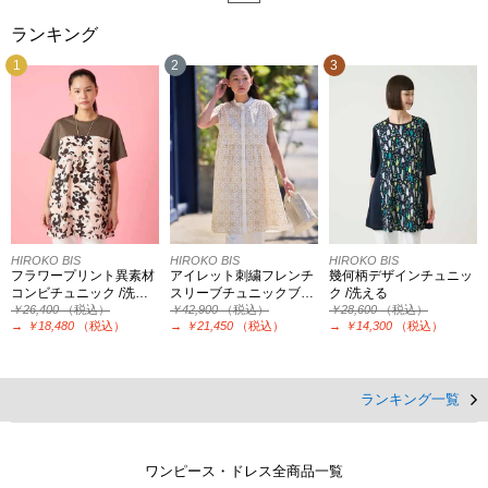
ランキング
1
2
3
HIROKO BIS
HIROKO BIS
HIROKO BIS
フラワープリント異素材
アイレット刺繍フレンチ
幾何柄デザインチュニッ
コンビチュニック /洗…
スリーブチュニックブ…
ク /洗える
￥26,400
（税込）
￥42,900
（税込）
￥28,600
（税込）
→
￥18,480
（税込）
→
￥21,450
（税込）
→
￥14,300
（税込）
ランキング一覧
ワンピース・ドレス全商品一覧