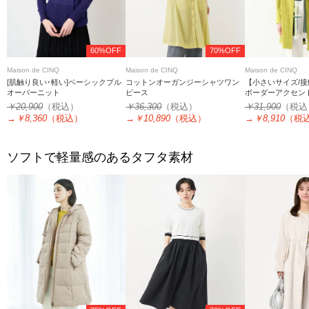
60%OFF
70%OFF
Maison de CINQ
Maison de CINQ
Maison de CINQ
[肌触り良い･軽い]ベーシックプル
コットンオーガンジーシャツワン
【小さいサイズ/
オーバーニット
ピース
ボーダーアクセン
ィガン
￥20,900
（税込）
￥36,300
（税込）
￥31,900
（税込
→
￥8,360
（税込）
→
￥10,890
（税込）
→
￥8,910
（税
ソフトで軽量感のあるタフタ素材