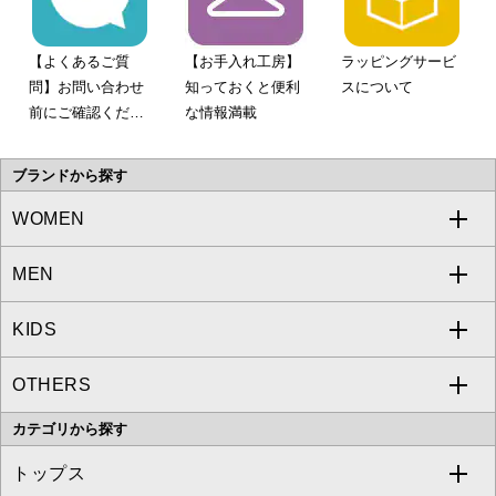
【よくあるご質
【お手入れ工房】
ラッピングサービ
問】お問い合わせ
知っておくと便利
スについて
前にご確認くださ
な情報満載
い。
ブランドから探す
WOMEN
MEN
a.v.v
KIDS
MICHEL KLEIN
a.v.v
OTHERS
MK MICHEL KLEIN
MICHEL KLEIN HOMME
a.v.v
カテゴリから探す
OFUON le MK
MK MICHEL KLEIN HOMME
MK MICHEL KLEIN BAG
トップス
Sybilla
EMILIO ROBBA