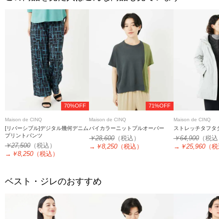
70%OFF
71%OFF
Maison de CINQ
Maison de CINQ
Maison de CINQ
[リバーシブル]デジタル幾何デニム
バイカラーニットプルオーバー
ストレッチタフタ
プリントパンツ
￥28,600
（税込）
￥64,900
（税込
￥27,500
（税込）
→
￥8,250
（税込）
→
￥25,960
（税
→
￥8,250
（税込）
ベスト・ジレのおすすめ