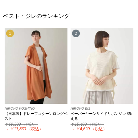
ベスト・ジレのランキング
1
2
HIROKO KOSHINO
HIROKO BIS
【日本製】ドレープコクーンロングベ
ペーパーヤーンサイドリボンジレ /洗
スト
える
￥69,300
（税込）
￥15,400
（税込）
→
￥13,860
（税込）
→
￥4,620
（税込）