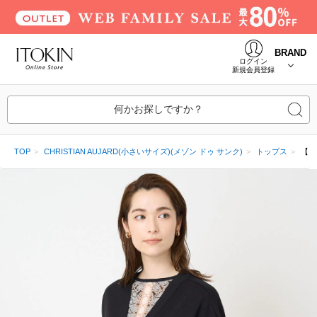
BRAND
ログイン
新規会員登録
何かお探しですか？
TOP
CHRISTIAN AUJARD(小さいサイズ)(メゾン ドゥ サンク)
トップス
【ド