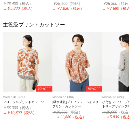
￥26,400
（税込）
￥28,600
（税込）
￥25,300
（税込
→
￥5,280
（税込）
→
￥7,920
（税込）
→
￥7,590
（税
主役級プリントカットソー
70%OFF
70%OFF
Maison de CINQ
Maison de CINQ
Maison de CINQ
フローラルプリントカットソー
[吸水速乾]プチフラワーペイズリー
小付きフラワープ
プリントカットソー
トリーデザインプ
￥36,300
（税込）
￥39,600
（税込）
￥20,900
（税込
→
￥10,890
（税込）
→
￥11,880
（税込）
→
￥5,830
（税