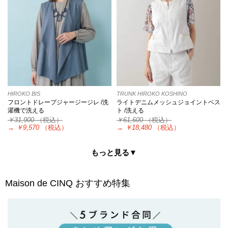
HIROKO BIS
TRUNK HIROKO KOSHINO
フロントドレープジャージージレ /洗
ライトデニムメッシュジョイントベス
濯機で洗える
ト /洗える
￥31,900
（税込）
￥61,600
（税込）
→
￥9,570
（税込）
→
￥18,480
（税込）
もっと見る▼
Maison de CINQ
おすすめ特集