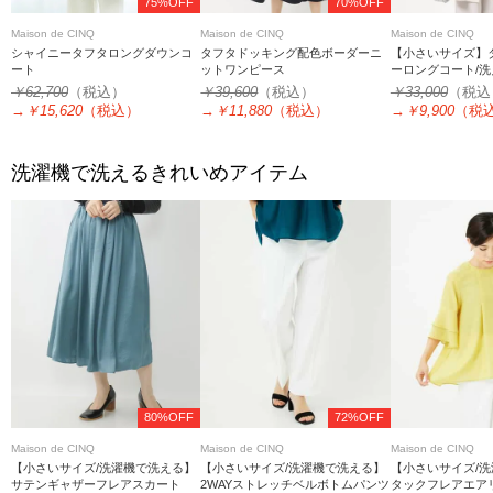
75%OFF
70%OFF
Maison de CINQ
Maison de CINQ
Maison de CINQ
シャイニータフタロングダウンコ
タフタドッキング配色ボーダーニ
【小さいサイズ】
ート
ットワンピース
ーロングコート/洗
￥62,700
（税込）
￥39,600
（税込）
￥33,000
（税込
→
￥15,620
（税込）
→
￥11,880
（税込）
→
￥9,900
（税
洗濯機で洗えるきれいめアイテム
80%OFF
72%OFF
Maison de CINQ
Maison de CINQ
Maison de CINQ
【小さいサイズ/洗濯機で洗える】
【小さいサイズ/洗濯機で洗える】
【小さいサイズ/
サテンギャザーフレアスカート
2WAYストレッチベルボトムパンツ
タックフレアエア