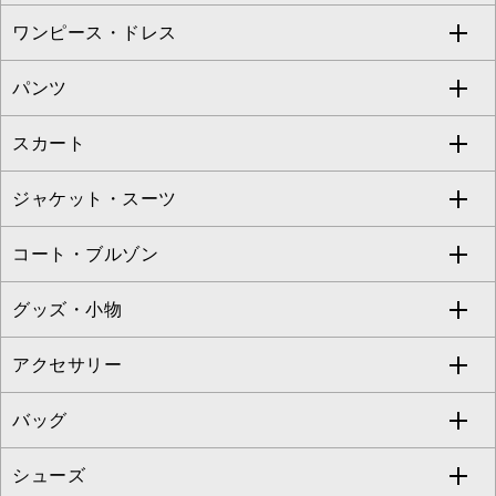
ワンピース・ドレス
すべてのトップス
S sybilla
BUYERS SELECT
パンツ
カットソー・Tシャツ
すべてのワンピース・ドレス
Jocomomola
スカート
ブラウス・シャツ
ワンピース
すべてのパンツ
TARA JARMON
ジャケット・スーツ
ニット・セーター
ドレス
フルレングスパンツ
すべてのスカート
ZAPA
コート・ブルゾン
カーディガン
チュニック
クロップド・半端丈パンツ
ロング・マキシ丈スカート
すべてのジャケット・スーツ
TONEA
グッズ・小物
アンサンブルセット
ジャンパースカート
ガウチョ・ワイドパンツ
ひざ丈スカート
テーラードジャケット
すべてのコート・ブルゾン
al'aise modulation
アクセサリー
ベスト・ジレ
その他のワンピース・ドレス
ハーフ・ショート丈パンツ
ミモレ丈スカート
ノーカラージャケット
トレンチコート
すべてのグッズ・小物
GEORGES RECH
バッグ
パーカー
サロペット・オールインワン
ショート・ミニ丈スカート
セットアップ
ピーコート
マスク
すべてのアクセサリー
GIANNI LO GIUDICE
シューズ
タンクトップ・キャミソール
その他のパンツ
その他のスカート
セットアップジャケット
ダッフルコート
ストール・マフラー・スヌード
ネックレス
すべてのバッグ