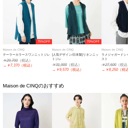
75%OFF
70%OFF
Maison de CINQ
Maison de CINQ
Maison de CINQ
テーラーカラースワンニットジレ
[人気デザイン/日本製]リネンニッ
ラメジャガードシ
トジレ
スト
￥29,700
（税込）
￥31,900
（税込）
￥27,500
（税込
→
￥7,370
（税込）
→
￥9,570
（税込）
→
￥8,250
（税
のおすすめ
Maison de CINQ