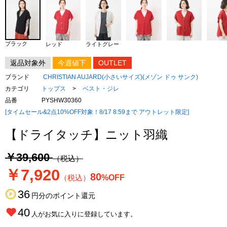
ブラック
レッド
ライトグレー
返品対象外
今週値下
OUTLET
ブランド
CHRISTIAN AUJARD(小さいサイズ)(メゾン ドゥ サンク)
カテゴリ
トップス
>
ベスト・ジレ
品番
PYSHW30360
[タイムセール&2点10%OFF対象！8/17 8:59まで アウトレット限定]
【ドライタッチ】ニット羽織
￥39,600
（税込）
￥7,920
80
（税込）
%OFF
36
円分のポイント還元
40
人がお気に入りに登録しています。