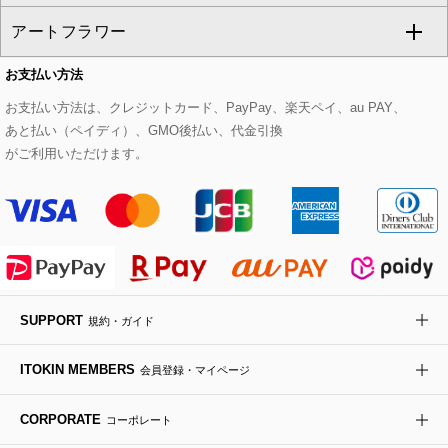
CHRISTIAN AUJARD
アートフラワー
スウェット・ジャージー
セットアップパンツ
チェスターコート
ベルト・サスペンダー
ピアス・イヤリング
トートバッグ
すべてのシューズ
CHRISTIAN AUJARD Lサイズ
お支払い方法
その他のトップス
セットアップスカート
モッズコート
帽子
ブレスレット・バングル
ショルダーバッグ
パンプス
すべてのアートフラワー
eur3
お支払い方法は、クレジットカード、PayPay、楽天ペイ、au PAY、
あと払い（ペイディ）、GMO後払い、代金引換
セットアップワンピース
ステンカラーコート
ヘアアクセサリー
ブローチ・コサージュ
ボストンバッグ
スニーカー
ローズ
Maison de CINQ
がご利用いただけます。
その他のジャケット・スーツ
ノーカラーコート
財布・名刺入れ・ケース
その他のアクセサリー
クラッチバッグ
ブーツ・ブーティー
オーキッド・胡蝶蘭
MK MICHEL KLEIN BAG
ライダースジャケット
ハンカチ・バンダナ
バックパック・リュック
フラットシューズ
カサブランカ・カラー
HIROKO KOSHINO
デニムジャケット
手袋
ボディバッグ・メッセンジャーバッグ
ローファー
ラナンキュラス
re:edition project 165
SUPPORT
規約・ガイド
ダウンジャケット・コート
チャーム・ストラップ
トラベルバッグ
ドレスシューズ
ポプリアレンジ＆フレグランス
HIROKO BIS
ITOKIN MEMBERS
会員登録・マイページ
その他のコート・ブルゾン
ネクタイ
ビジネスバッグ
サンダル・ミュール
グリーン
HIROKO BIS GRANDE
CORPORATE
コーポレート
ポーチ
その他のバッグ
その他のシューズ
その他のアートフラワー