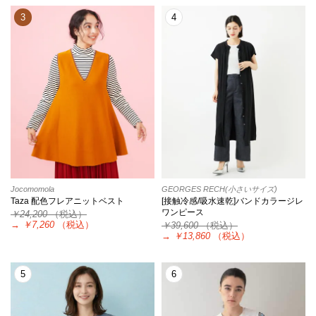
3
4
Jocomomola
GEORGES RECH(小さいサイズ)
Taza 配色フレアニットベスト
[接触冷感/吸水速乾]バンドカラージレ
ワンピース
￥24,200
（税込）
→
￥7,260
（税込）
￥39,600
（税込）
→
￥13,860
（税込）
5
6