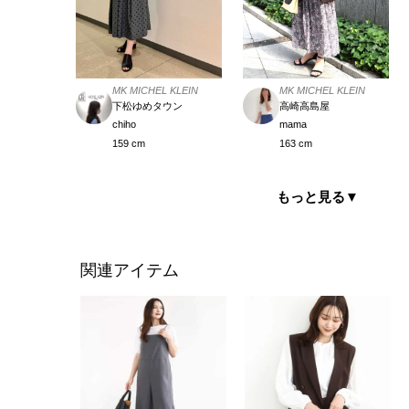
MK MICHEL KLEIN
MK MICHEL KLEIN
下松ゆめタウン
高崎高島屋
chiho
mama
159 cm
163 cm
もっと見る
▼
関連アイテム