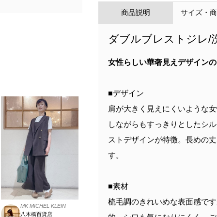
商品説明
サイズ・
ダブルブレストジレ/
女性らしい華奢見えデザインの
■デザイン
肩が大きく見えにくいような女
しながらもすっきりとしたシル
ストデザインが特徴。長めの丈
す。
■素材
梳毛調のきれいめな表面感です
MK MICHEL KLEIN
八木橋百貨店