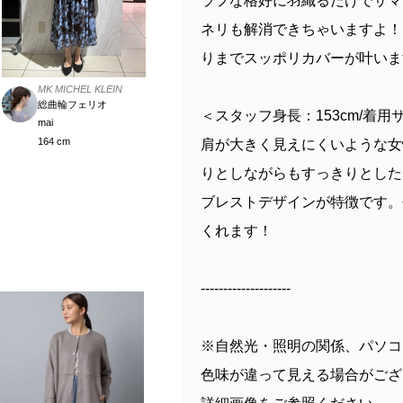
ラフな格好に羽織るだけでサマ
ネリも解消できちゃいますよ！
りまでスッポリカバーが叶いま
MK MICHEL KLEIN
総曲輪フェリオ
＜スタッフ身長：153cm/着用サイ
mai
164 cm
肩が大きく見えにくいような女
りとしながらもすっきりとした
ブレストデザインが特徴です。
くれます！
--------------------
※自然光・照明の関係、パソコ
色味が違って見える場合がござ