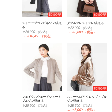
50%OFF
60%OFF
ストラップコンビネゾン/洗え
ダブルブレストジレ/洗える
る
￥22,000
（税込）
￥20,900
（税込）
→
￥8,800
（税込）
→
￥10,450
（税込）
80%OFF
フェイクスウェードショート
スノーベロア クロップドブル
ブルゾン/洗える
ゾン/洗える
￥20,900
（税込）
￥25,300
（税込）
→
￥5,060
（税込）