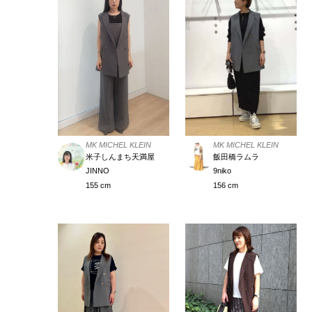
MK MICHEL KLEIN
MK MICHEL KLEIN
米子しんまち天満屋
飯田橋ラムラ
JINNO
9niko
155 cm
156 cm