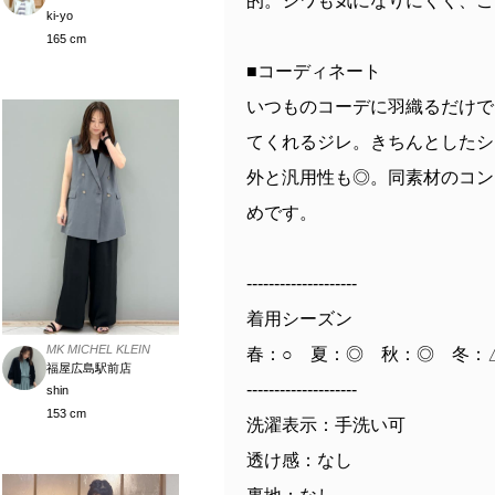
的。シワも気になりにくく、ご
ki-yo
165 cm
■コーディネート
いつものコーデに羽織るだけで
てくれるジレ。きちんとしたシ
外と汎用性も◎。同素材のコン
めです。
--------------------
着用シーズン
MK MICHEL KLEIN
春：○ 夏：◎ 秋：◎ 冬：
福屋広島駅前店
--------------------
shin
153 cm
洗濯表示：手洗い可
透け感：なし