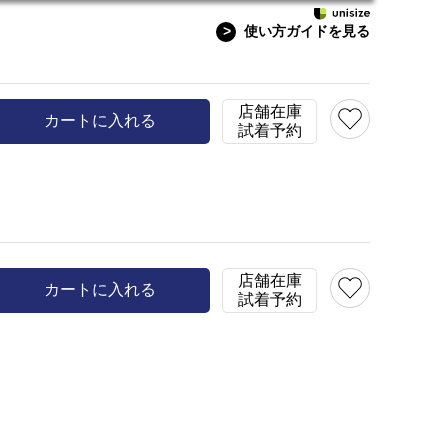
>
使い方ガイドを見る
model:H165 B78 W57 H
在庫
M(38)
○
店舗在庫
カラー
グレー(93)
カートに入れる
試着予約
店舗在庫
カートに入れる
試着予約