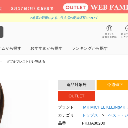
>地震の影響によるご注文品の配送遅延について
ログイン
最近
新規会員登録
した
テムから探す
おすすめから探す
ランキングから探す
ダブルブレストジレ/洗える
返品対象外
今週値下
OUTLET
ブランド
MK MICHEL KLEIN(
カテゴリ
トップス
>
ベスト・
品番
FKJJA80200