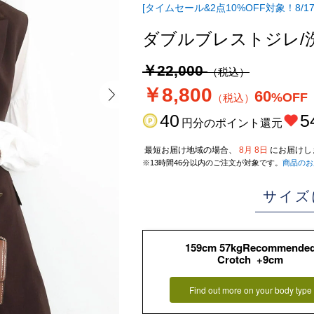
[タイムセール&2点10%OFF対象！8/17
ダブルブレストジレ/
￥22,000
（税込）
￥8,800
60
%OFF
（税込）
40
5
円分のポイント還元
最短お届け地域の場合、
8月 8日
にお届けし
※13時間46分以内のご注文が対象です。
商品のお
サイズ
159cm 57kgRecommende
Crotch +9cm
Find out more on your body type