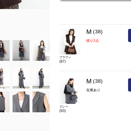
M
(38)
残り2点
ブラウン
(87)
M
(38)
在庫あり
グレー
(93)