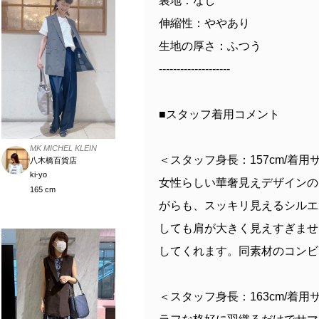
裏地：なし
伸縮性：ややあり
生地の厚さ：ふつう
--------------------
■スタッフ着用コメント
MK MICHEL KLEIN
＜スタッフ身長：157cm/着用サイ
八木橋百貨店
ki-yo
女性らしい華奢見えデザインの
165 cm
がらも、スッキリ見えるシルエ
しても肩が大きく見えすぎませ
してくれます。同素材のコンビ
＜スタッフ身長：163cm/着用サ