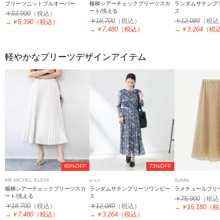
プリーツニットプルオーバー
楊柳シアーチェックプリーツスカ
ランダムサテンプ
ート/洗える
ス
￥53,900
（税込）
￥18,700
（税込）
￥12,089
（税込
→
￥5,390
（税込）
→
￥7,480
（税込）
→
￥3,264
（税
軽やかなプリーツデザインアイテム
60%OFF
73%OFF
MK MICHEL KLEIN
a.v.v
Sybilla
楊柳シアーチェックプリーツスカ
ランダムサテンプリーツワンピー
ラメチュールプリ
ート/洗える
ス
￥75,900
（税込
￥18,700
（税込）
￥12,089
（税込）
→
￥15,180
（税
→
￥7,480
（税込）
→
￥3,264
（税込）