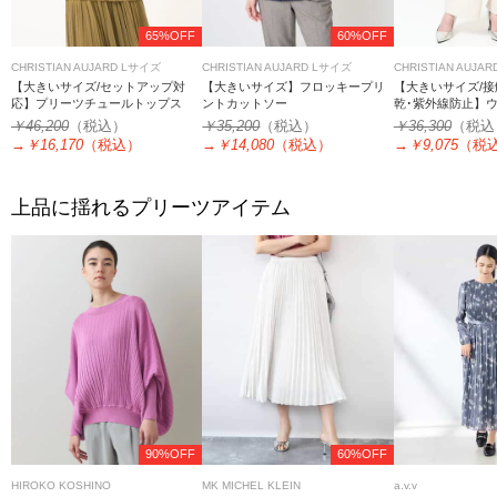
65%OFF
60%OFF
CHRISTIAN AUJARD Lサイズ
CHRISTIAN AUJARD Lサイズ
CHRISTIAN AUJA
【大きいサイズ/セットアップ対
【大きいサイズ】フロッキープリ
【大きいサイズ/接
応】プリーツチュールトップス
ントカットソー
乾･紫外線防止】
ワイドパンツ
￥46,200
（税込）
￥35,200
（税込）
￥36,300
（税込
→
￥16,170
（税込）
→
￥14,080
（税込）
→
￥9,075
（税
上品に揺れるプリーツアイテム
90%OFF
60%OFF
HIROKO KOSHINO
MK MICHEL KLEIN
a.v.v