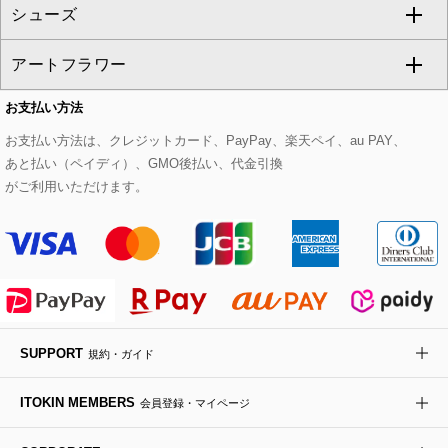
シューズ
タンクトップ・キャミソール
その他のパンツ
その他のスカート
セットアップジャケット
ダッフルコート
ストール・マフラー・スヌード
ネックレス
すべてのバッグ
CHRISTIAN AUJARD
アートフラワー
スウェット・ジャージー
セットアップパンツ
チェスターコート
ベルト・サスペンダー
ピアス・イヤリング
トートバッグ
すべてのシューズ
CHRISTIAN AUJARD Lサイズ
お支払い方法
その他のトップス
セットアップスカート
モッズコート
帽子
ブレスレット・バングル
ショルダーバッグ
パンプス
すべてのアートフラワー
eur3
お支払い方法は、クレジットカード、PayPay、楽天ペイ、au PAY、
あと払い（ペイディ）、GMO後払い、代金引換
セットアップワンピース
ステンカラーコート
ヘアアクセサリー
ブローチ・コサージュ
ボストンバッグ
スニーカー
ローズ
Maison de CINQ
がご利用いただけます。
その他のジャケット・スーツ
ノーカラーコート
財布・名刺入れ・ケース
その他のアクセサリー
クラッチバッグ
ブーツ・ブーティー
オーキッド・胡蝶蘭
MK MICHEL KLEIN BAG
ライダースジャケット
ハンカチ・バンダナ
バックパック・リュック
フラットシューズ
カサブランカ・カラー
HIROKO KOSHINO
デニムジャケット
手袋
ボディバッグ・メッセンジャーバッグ
ローファー
ラナンキュラス
re:edition project 165
SUPPORT
規約・ガイド
ダウンジャケット・コート
チャーム・ストラップ
トラベルバッグ
ドレスシューズ
ポプリアレンジ＆フレグランス
HIROKO BIS
ITOKIN MEMBERS
会員登録・マイページ
その他のコート・ブルゾン
ネクタイ
ビジネスバッグ
サンダル・ミュール
グリーン
HIROKO BIS GRANDE