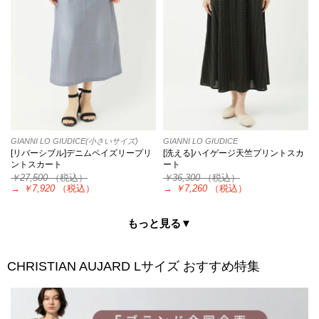
GIANNI LO GIUDICE(小さいサイズ)
GIANNI LO GIUDICE
[リバーシブル]デニムペイズリープリ
[洗える]ハイゲージ天竺プリントスカ
ントスカート
ート
￥27,500
（税込）
￥36,300
（税込）
→
￥7,920
（税込）
→
￥7,260
（税込）
もっと見る▼
CHRISTIAN AUJARD Lサイズ
おすすめ特集