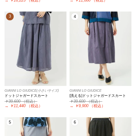
→
￥16,225
（税込）
→
￥11,880
（税込）
3
4
GIANNI LO GIUDICE(小さいサイズ)
GIANNI LO GIUDICE
ドットジャガードスカート
[洗える]ドットジャガードスカート
￥39,600
（税込）
￥39,600
（税込）
→
￥11,440
（税込）
→
￥9,900
（税込）
5
6