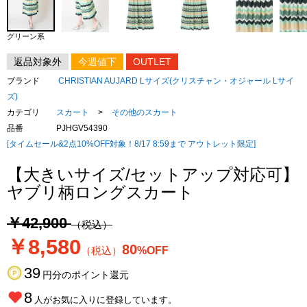
グリーン系
返品対象外
今週値下
OUTLET
ブランド
CHRISTIAN AUJARD Lサイズ(クリスチャン・オジャール Lサイ
ズ)
カテゴリ
スカート
>
その他のスカート
品番
PJHGV54390
[タイムセール&2点10%OFF対象！8/17 8:59まで アウトレット限定]
【大きいサイズ/セットアップ対応可】
ヤブリ柄ロングスカート
￥42,900
（税込）
￥8,580
80
（税込）
%OFF
39
円分のポイント還元
8
人がお気に入りに登録しています。