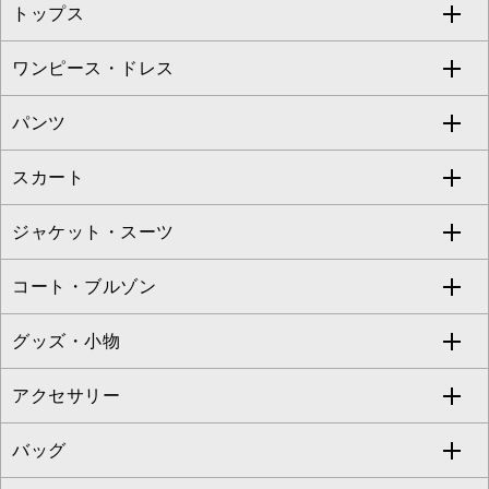
トップス
Sybilla
EMILIO ROBBA
ワンピース・ドレス
すべてのトップス
S sybilla
BUYERS SELECT
パンツ
カットソー・Tシャツ
すべてのワンピース・ドレス
Jocomomola
スカート
ブラウス・シャツ
ワンピース
すべてのパンツ
TARA JARMON
ジャケット・スーツ
ニット・セーター
ドレス
フルレングスパンツ
すべてのスカート
ZAPA
コート・ブルゾン
カーディガン
チュニック
クロップド・半端丈パンツ
ロング・マキシ丈スカート
すべてのジャケット・スーツ
TONEA
グッズ・小物
アンサンブルセット
ジャンパースカート
ガウチョ・ワイドパンツ
ひざ丈スカート
テーラードジャケット
すべてのコート・ブルゾン
al'aise modulation
アクセサリー
ベスト・ジレ
その他のワンピース・ドレス
ハーフ・ショート丈パンツ
ミモレ丈スカート
ノーカラージャケット
トレンチコート
すべてのグッズ・小物
GEORGES RECH
バッグ
パーカー
サロペット・オールインワン
ショート・ミニ丈スカート
セットアップ
ピーコート
マスク
すべてのアクセサリー
GIANNI LO GIUDICE