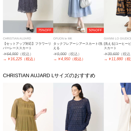
75%OFF
50%OFF
CHRISTIAN AUJARD
OFUON le MK
GIANNI LO GIUDIC
【セットアップ対応】フラワーリ
タックフレアーシアースカート/洗
[洗える]コーヒー
バーレーススカート
える
スカート
￥64,900
（税込）
￥9,900
（税込）
￥39,600
（税込
→
￥16,225
（税込）
→
￥4,950
（税込）
→
￥11,880
（税
のおすすめ
CHRISTIAN AUJARD Lサイズ