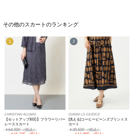
その他のスカートのランキング
1
2
CHRISTIAN AUJARD
GIANNI LO GIUDICE
【セットアップ対応】フラワーリバー
[洗える]コーヒービーンズプリントス
レーススカート
カート
￥64,900
（税込）
￥39,600
（税込）