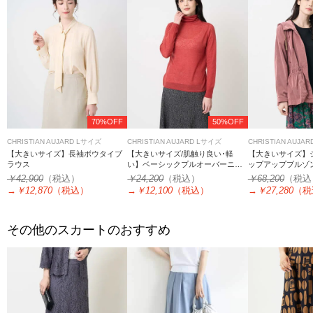
70%OFF
50%OFF
CHRISTIAN AUJARD Lサイズ
CHRISTIAN AUJARD Lサイズ
CHRISTIAN AUJA
【大きいサイズ】長袖ボウタイブ
【大きいサイズ/肌触り良い･軽
【大きいサイズ】
ラウス
い】ベーシックプルオーバーニッ
ップアップブルゾ
ト
￥42,900
（税込）
￥24,200
（税込）
￥68,200
（税込
→
￥12,870
（税込）
→
￥12,100
（税込）
→
￥27,280
（税
その他のスカートのおすすめ