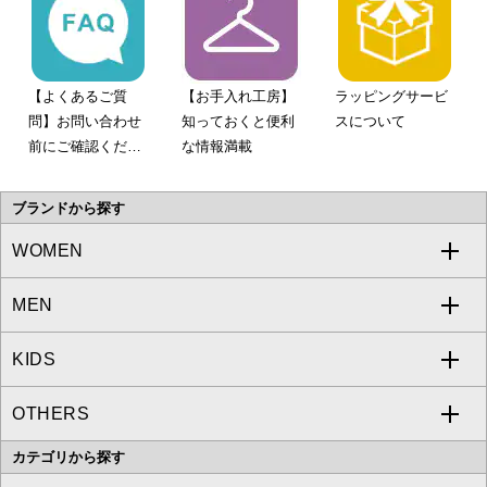
【よくあるご質
【お手入れ工房】
ラッピングサービ
問】お問い合わせ
知っておくと便利
スについて
前にご確認くださ
な情報満載
い。
ブランドから探す
WOMEN
MEN
a.v.v
KIDS
MICHEL KLEIN
a.v.v
OTHERS
MK MICHEL KLEIN
MICHEL KLEIN HOMME
a.v.v
カテゴリから探す
OFUON le MK
MK MICHEL KLEIN HOMME
MK MICHEL KLEIN BAG