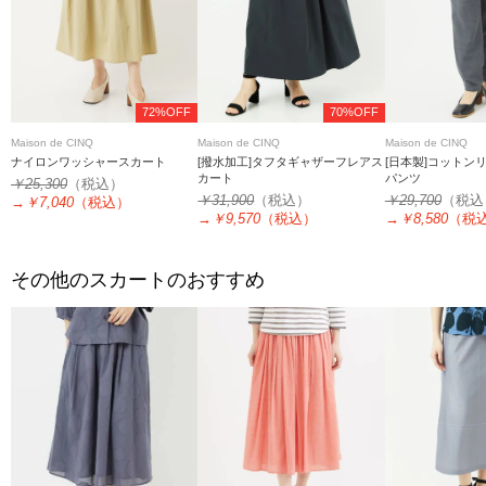
72%OFF
70%OFF
Maison de CINQ
Maison de CINQ
Maison de CINQ
ナイロンワッシャースカート
[撥水加工]タフタギャザーフレアス
[日本製]コットン
カート
パンツ
￥25,300
（税込）
￥31,900
（税込）
￥29,700
（税込
→
￥7,040
（税込）
→
￥9,570
（税込）
→
￥8,580
（税
その他のスカートのおすすめ