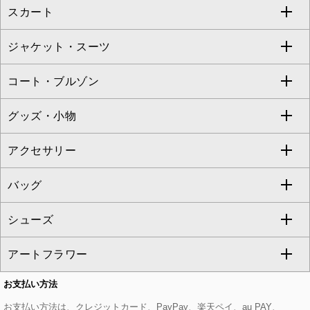
スカート
ブラウス・シャツ
ワンピース
すべてのパンツ
TARA JARMON
ジャケット・スーツ
ニット・セーター
ドレス
フルレングスパンツ
すべてのスカート
ZAPA
コート・ブルゾン
カーディガン
チュニック
クロップド・半端丈パンツ
ロング・マキシ丈スカート
すべてのジャケット・スーツ
TONEA
グッズ・小物
アンサンブルセット
ジャンパースカート
ガウチョ・ワイドパンツ
ひざ丈スカート
テーラードジャケット
すべてのコート・ブルゾン
al'aise modulation
アクセサリー
ベスト・ジレ
その他のワンピース・ドレス
ハーフ・ショート丈パンツ
ミモレ丈スカート
ノーカラージャケット
トレンチコート
すべてのグッズ・小物
GEORGES RECH
バッグ
パーカー
サロペット・オールインワン
ショート・ミニ丈スカート
セットアップ
ピーコート
マスク
すべてのアクセサリー
GIANNI LO GIUDICE
シューズ
タンクトップ・キャミソール
その他のパンツ
その他のスカート
セットアップジャケット
ダッフルコート
ストール・マフラー・スヌード
ネックレス
すべてのバッグ
CHRISTIAN AUJARD
アートフラワー
スウェット・ジャージー
セットアップパンツ
チェスターコート
ベルト・サスペンダー
ピアス・イヤリング
トートバッグ
すべてのシューズ
CHRISTIAN AUJARD Lサイズ
お支払い方法
その他のトップス
セットアップスカート
モッズコート
帽子
ブレスレット・バングル
ショルダーバッグ
パンプス
すべてのアートフラワー
eur3
お支払い方法は、クレジットカード、PayPay、楽天ペイ、au PAY、