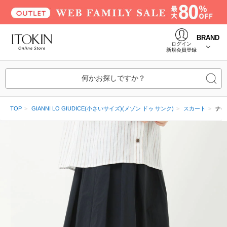
BRAND
ログイン
新規会員登録
何かお探しですか？
TOP
GIANNI LO GIUDICE(小さいサイズ)(メゾン ドゥ サンク)
スカート
ナイ