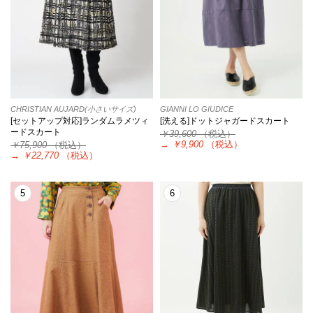
CHRISTIAN AUJARD(小さいサイズ)
GIANNI LO GIUDICE
[セットアップ対応]ランダムラメツィ
[洗える]ドットジャガードスカート
ードスカート
￥39,600
（税込）
→
￥9,900
（税込）
￥75,900
（税込）
→
￥22,770
（税込）
5
6