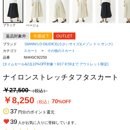
ブラック
ベージュ
返品対象外
今週値下
OUTLET
ブランド
GIANNI LO GIUDICE(小さいサイズ)(メゾン ドゥ サンク)
カテゴリ
スカート
>
その他のスカート
品番
NHHGC92250
[タイムセール&2点10%OFF対象！8/17 8:59まで アウトレット限定]
ナイロンストレッチタフタスカート
￥27,500
（税込）
￥8,250
70
（税込）
%OFF
37
円分のポイント還元
39
人がお気に入りに登録しています。