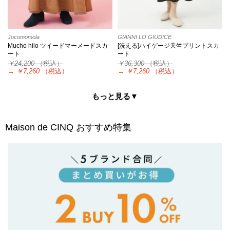
Jocomomola
GIANNI LO GIUDICE
Mucho hilo ツイードマーメードスカ
[洗える]ハイゲージ天竺プリントスカ
ート
ート
￥24,200
（税込）
￥36,300
（税込）
→
￥7,260
（税込）
→
￥7,260
（税込）
もっと見る▼
Maison de CINQ
おすすめ特集