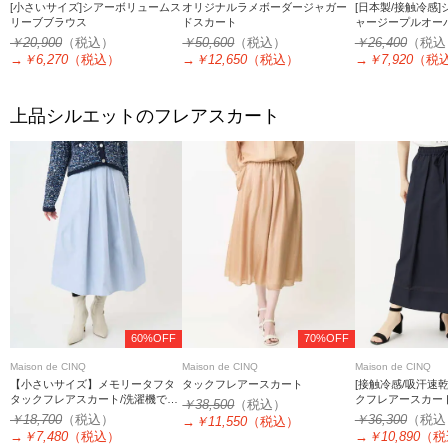
[小さいサイズ]シアーボリュームス
オリジナルラメボーダージャガー
[日本製/接触冷感
リーブブラウス
ドスカート
ャージープルオー
￥20,900
（税込）
￥50,600
（税込）
￥26,400
（税込
→
￥6,270
（税込）
→
￥12,650
（税込）
→
￥7,920
（税
上品シルエットのフレアスカート
60%OFF
70%OFF
Maison de CINQ
Maison de CINQ
Maison de CINQ
【小さいサイズ】メモリータフタ
タックフレアースカート
[接触冷感/吸汗速
タックフレアスカート/洗濯機で洗
クフレアースカー
￥38,500
（税込）
える
￥18,700
（税込）
￥36,300
（税込
→
￥11,550
（税込）
→
￥7,480
（税込）
→
￥10,890
（税