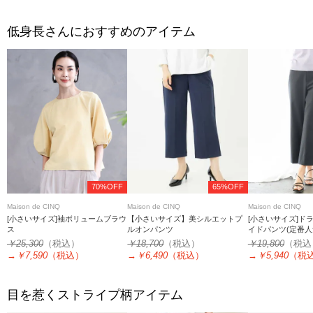
低身長さんにおすすめのアイテム
70%OFF
65%OFF
Maison de CINQ
Maison de CINQ
Maison de CINQ
[小さいサイズ]袖ボリュームブラウ
【小さいサイズ】美シルエットプ
[小さいサイズ]ド
ス
ルオンパンツ
イドパンツ(定番人
￥25,300
（税込）
￥18,700
（税込）
￥19,800
（税込
→
￥7,590
（税込）
→
￥6,490
（税込）
→
￥5,940
（税
目を惹くストライプ柄アイテム