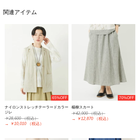
関連アイテム
65%OFF
70%OFF
ナイロンストレッチテーラードカラー
楊柳スカート
ジレ
￥42,900
（税込）
￥28,600
（税込）
→
￥12,870
（税込）
→
￥10,010
（税込）