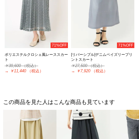
71%OFF
71%OFF
ポリエステルクロシェ風レーススカー
[リバーシブル]デニムペイズリープリ
ト
ントスカート
￥39,600
（税込）
￥27,500
（税込）
→
￥11,440
（税込）
→
￥7,920
（税込）
この商品を見た人はこんな商品も見ています