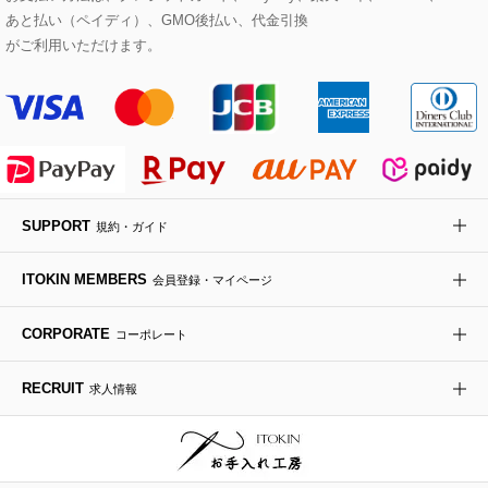
あと払い（ペイディ）、GMO後払い、代金引換
セットアップワンピース
ステンカラーコート
ヘアアクセサリー
ブローチ・コサージュ
ボストンバッグ
スニーカー
ローズ
Maison de CINQ
がご利用いただけます。
その他のジャケット・スーツ
ノーカラーコート
財布・名刺入れ・ケース
その他のアクセサリー
クラッチバッグ
ブーツ・ブーティー
オーキッド・胡蝶蘭
MK MICHEL KLEIN BAG
ライダースジャケット
ハンカチ・バンダナ
バックパック・リュック
フラットシューズ
カサブランカ・カラー
HIROKO KOSHINO
デニムジャケット
手袋
ボディバッグ・メッセンジャーバッグ
ローファー
ラナンキュラス
re:edition project 165
SUPPORT
規約・ガイド
ダウンジャケット・コート
チャーム・ストラップ
トラベルバッグ
ドレスシューズ
ポプリアレンジ＆フレグランス
HIROKO BIS
ITOKIN MEMBERS
会員登録・マイページ
その他のコート・ブルゾン
ネクタイ
ビジネスバッグ
サンダル・ミュール
グリーン
HIROKO BIS GRANDE
CORPORATE
コーポレート
ポーチ
その他のバッグ
その他のシューズ
その他のアートフラワー
RECRUIT
求人情報
傘・日傘
アイウェア