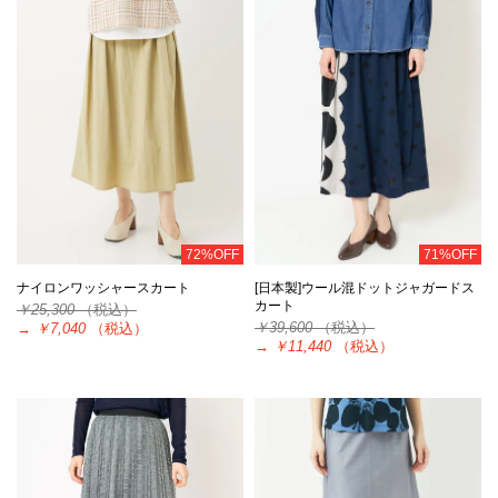
72%OFF
71%OFF
ナイロンワッシャースカート
[日本製]ウール混ドットジャガードス
カート
￥25,300
（税込）
￥39,600
（税込）
→
￥7,040
（税込）
→
￥11,440
（税込）