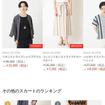
71%OFF
80%OFF
Maison de CINQ
Maison de CINQ
Maison de CINQ
リネンストライプシャツブラウス
コットンリネンストライプナロー
ジャガードストラ
スカート
ーニット
￥36,300
（税込）
￥36,300
（税込）
￥27,500
（税込
→
￥10,450
（税込）
→
￥7,260
（税込）
→
￥8,250
（税
その他のスカートのランキング
1
2