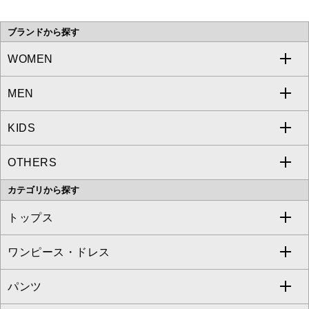
い。
ブランドから探す
WOMEN
MEN
a.v.v
KIDS
MICHEL KLEIN
a.v.v
OTHERS
MK MICHEL KLEIN
MICHEL KLEIN HOMME
a.v.v
カテゴリから探す
OFUON le MK
MK MICHEL KLEIN HOMME
MK MICHEL KLEIN BAG
トップス
Sybilla
EMILIO ROBBA
ワンピース・ドレス
すべてのトップス
S sybilla
BUYERS SELECT
パンツ
カットソー・Tシャツ
すべてのワンピース・ドレス
Jocomomola