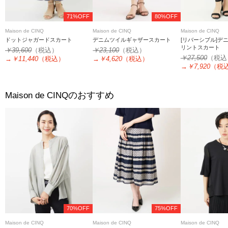
71%OFF
80%OFF
Maison de CINQ
Maison de CINQ
Maison de CINQ
ドットジャガードスカート
デニムツイルギャザースカート
[リバーシブル]デ
リントスカート
￥39,600
（税込）
￥23,100
（税込）
￥27,500
（税込
→
￥11,440
（税込）
→
￥4,620
（税込）
→
￥7,920
（税
のおすすめ
Maison de CINQ
70%OFF
75%OFF
Maison de CINQ
Maison de CINQ
Maison de CINQ