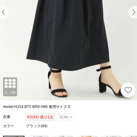
model:H154 B75 W59 H80 着用サイズ:S
在庫
XS(34)
残り1点
S(36)
×
カラー
ブラック(94)