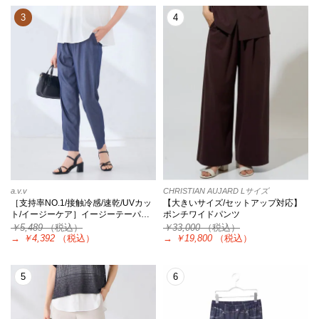
3
4
a.v.v
CHRISTIAN AUJARD Lサイズ
［支持率NO.1/接触冷感/速乾/UVカッ
【大きいサイズ/セットアップ対応】
ト/イージーケア］イージーテーパ…
ポンチワイドパンツ
￥5,489
（税込）
￥33,000
（税込）
→
￥4,392
（税込）
→
￥19,800
（税込）
5
6