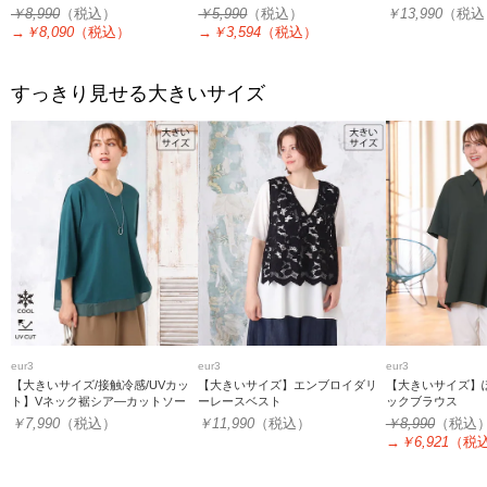
ス
￥8,990
（税込）
￥5,990
（税込）
￥13,990
（税込
→
￥8,090
（税込）
→
￥3,594
（税込）
すっきり見せる大きいサイズ
eur3
eur3
eur3
【大きいサイズ/接触冷感/UVカッ
【大きいサイズ】エンブロイダリ
【大きいサイズ】
ト】Vネック裾シア―カットソー
ーレースベスト
ックブラウス
￥7,990
（税込）
￥11,990
（税込）
￥8,990
（税込
→
￥6,921
（税