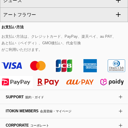
シューズ
タンクトップ・キャミソール
その他のパンツ
その他のスカート
セットアップジャケット
ダッフルコート
ストール・マフラー・スヌード
ネックレス
すべてのバッグ
CHRISTIAN AUJARD
アートフラワー
スウェット・ジャージー
セットアップパンツ
チェスターコート
ベルト・サスペンダー
ピアス・イヤリング
トートバッグ
すべてのシューズ
CHRISTIAN AUJARD Lサイズ
お支払い方法
その他のトップス
セットアップスカート
モッズコート
帽子
ブレスレット・バングル
ショルダーバッグ
パンプス
すべてのアートフラワー
eur3
お支払い方法は、クレジットカード、PayPay、楽天ペイ、au PAY、
あと払い（ペイディ）、GMO後払い、代金引換
セットアップワンピース
ステンカラーコート
ヘアアクセサリー
ブローチ・コサージュ
ボストンバッグ
スニーカー
ローズ
Maison de CINQ
がご利用いただけます。
その他のジャケット・スーツ
ノーカラーコート
財布・名刺入れ・ケース
その他のアクセサリー
クラッチバッグ
ブーツ・ブーティー
オーキッド・胡蝶蘭
MK MICHEL KLEIN BAG
ライダースジャケット
ハンカチ・バンダナ
バックパック・リュック
フラットシューズ
カサブランカ・カラー
HIROKO KOSHINO
デニムジャケット
手袋
ボディバッグ・メッセンジャーバッグ
ローファー
ラナンキュラス
re:edition project 165
SUPPORT
規約・ガイド
ダウンジャケット・コート
チャーム・ストラップ
トラベルバッグ
ドレスシューズ
ポプリアレンジ＆フレグランス
HIROKO BIS
ITOKIN MEMBERS
会員登録・マイページ
その他のコート・ブルゾン
ネクタイ
ビジネスバッグ
サンダル・ミュール
グリーン
HIROKO BIS GRANDE
CORPORATE
コーポレート