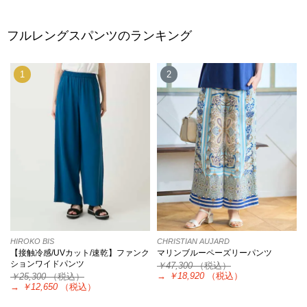
フルレングスパンツのランキング
1
2
HIROKO BIS
CHRISTIAN AUJARD
【接触冷感/UVカット/速乾】ファンク
マリンブルーペーズリーパンツ
ションワイドパンツ
￥47,300
（税込）
→
￥18,920
（税込）
￥25,300
（税込）
→
￥12,650
（税込）