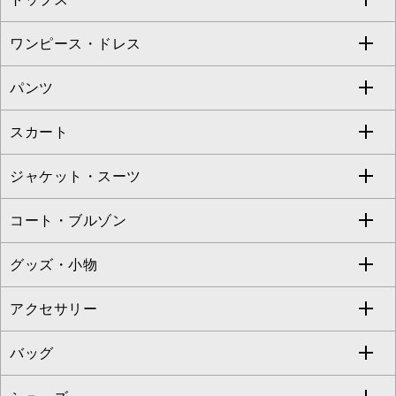
Sybilla
EMILIO ROBBA
ワンピース・ドレス
すべてのトップス
S sybilla
BUYERS SELECT
パンツ
カットソー・Tシャツ
すべてのワンピース・ドレス
Jocomomola
スカート
ブラウス・シャツ
ワンピース
すべてのパンツ
TARA JARMON
ジャケット・スーツ
ニット・セーター
ドレス
フルレングスパンツ
すべてのスカート
ZAPA
コート・ブルゾン
カーディガン
チュニック
クロップド・半端丈パンツ
ロング・マキシ丈スカート
すべてのジャケット・スーツ
TONEA
グッズ・小物
アンサンブルセット
ジャンパースカート
ガウチョ・ワイドパンツ
ひざ丈スカート
テーラードジャケット
すべてのコート・ブルゾン
al'aise modulation
アクセサリー
ベスト・ジレ
その他のワンピース・ドレス
ハーフ・ショート丈パンツ
ミモレ丈スカート
ノーカラージャケット
トレンチコート
すべてのグッズ・小物
GEORGES RECH
バッグ
パーカー
サロペット・オールインワン
ショート・ミニ丈スカート
セットアップ
ピーコート
マスク
すべてのアクセサリー
GIANNI LO GIUDICE