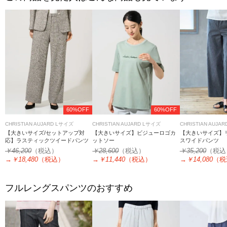
60%OFF
60%OFF
CHRISTIAN AUJARD Lサイズ
CHRISTIAN AUJARD Lサイズ
CHRISTIAN AUJA
【大きいサイズ/セットアップ対
【大きいサイズ】ビジューロゴカ
【大きいサイズ】
応】ラスティックツイードパンツ
ットソー
スワイドパンツ
￥46,200
（税込）
￥28,600
（税込）
￥35,200
（税込
→
￥18,480
（税込）
→
￥11,440
（税込）
→
￥14,080
（税
フルレングスパンツのおすすめ