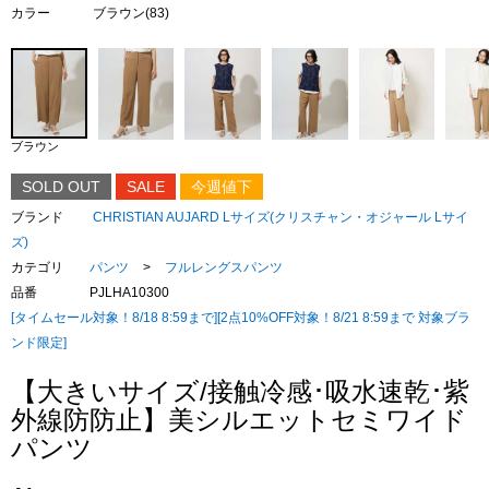
カラー
ブラウン(83)
ブラウン
SOLD OUT
SALE
今週値下
ブランド
CHRISTIAN AUJARD Lサイズ(クリスチャン・オジャール Lサイ
ズ)
カテゴリ
パンツ
>
フルレングスパンツ
品番
PJLHA10300
[タイムセール対象！8/18 8:59まで][2点10%OFF対象！8/21 8:59まで 対象ブラ
ンド限定]
【大きいサイズ/接触冷感･吸水速乾･紫
外線防防止】美シルエットセミワイド
パンツ