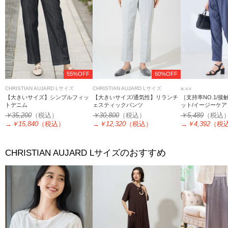
55%OFF
60%OFF
CHRISTIAN AUJARD Lサイズ
CHRISTIAN AUJARD Lサイズ
a.v.v
【大きいサイズ】シンプルフィッ
【大きいサイズ/通気性】リランチ
［支持率NO.1/接
トデニム
ェスティックパンツ
ット/イージーケ
パードパンツ
￥35,200
（税込）
￥30,800
（税込）
￥5,489
（税込
→
￥15,840
（税込）
→
￥12,320
（税込）
→
￥4,392
（税
のおすすめ
CHRISTIAN AUJARD Lサイズ