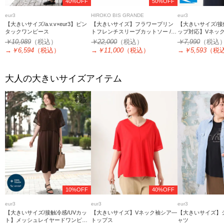
40%OFF
50%OFF
eur3
HIROKO BIS GRANDE
eur3
【大きいサイズ/a.v.v×eur3】ピン
【大きいサイズ】フラワープリン
【大きいサイズ/接
タックワンピース
トフレンチスリーブカットソー /洗
ップ対応】Vネッ
濯機で洗える
プス
￥10,989
（税込）
￥22,000
（税込）
￥7,990
（税込
→
￥6,594
（税込）
→
￥11,000
（税込）
→
￥5,593
（税
大人の大きいサイズアイテム
10%OFF
40%OFF
eur3
eur3
eur3
【大きいサイズ/接触冷感/UVカッ
【大きいサイズ】Vネック袖シア―
【大きいサイズ】
ト】メッシュレイヤードワンピー
トップス
ャツ