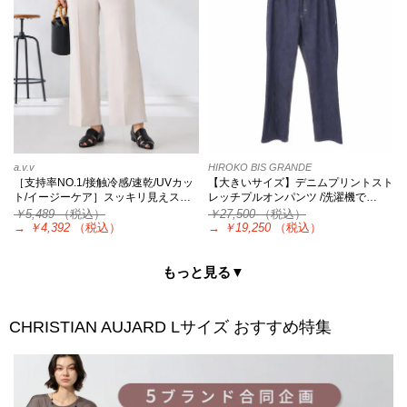
a.v.v
HIROKO BIS GRANDE
［支持率NO.1/接触冷感/速乾/UVカッ
【大きいサイズ】デニムプリントスト
ト/イージーケア］スッキリ見えス…
レッチプルオンパンツ /洗濯機で…
￥5,489
（税込）
￥27,500
（税込）
→
￥4,392
（税込）
→
￥19,250
（税込）
もっと見る▼
CHRISTIAN AUJARD Lサイズ
おすすめ特集