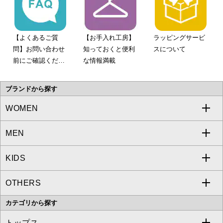
【よくあるご質
【お手入れ工房】
ラッピングサービ
問】お問い合わせ
知っておくと便利
スについて
前にご確認くださ
な情報満載
い。
ブランドから探す
WOMEN
MEN
a.v.v
KIDS
MICHEL KLEIN
a.v.v
OTHERS
MK MICHEL KLEIN
MICHEL KLEIN HOMME
a.v.v
カテゴリから探す
OFUON le MK
MK MICHEL KLEIN HOMME
MK MICHEL KLEIN BAG
トップス