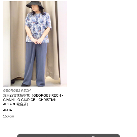
GEORGES RECH
京王百貨店新宿店（GEORGES RECH・
GIANNI LO GIUDICE・CHRISTIAN
AUJARD複合店）
♣︎MJ♣︎
156 cm