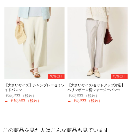
70%OFF
75%OFF
【大きいサイズ】シャンブレーセミワ
【大きいサイズ/セットアップ対応】
イドパンツ
ヘリンボーン柄ジャージーパンツ
￥35,200
（税込）
￥39,600
（税込）
→
￥10,560
（税込）
→
￥9,900
（税込）
この商品を見た人はこんな商品も見ています