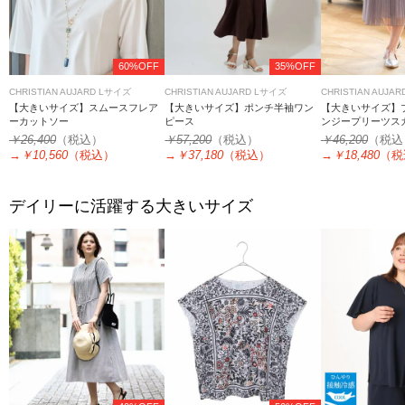
60%OFF
35%OFF
CHRISTIAN AUJARD Lサイズ
CHRISTIAN AUJARD Lサイズ
CHRISTIAN AUJA
【大きいサイズ】スムースフレア
【大きいサイズ】ポンチ半袖ワン
【大きいサイズ】
ーカットソー
ピース
ンジープリーツス
￥26,400
（税込）
￥57,200
（税込）
￥46,200
（税込
→
￥10,560
（税込）
→
￥37,180
（税込）
→
￥18,480
（税
デイリーに活躍する大きいサイズ