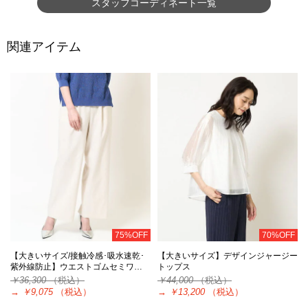
スタッフコーディネート一覧
関連アイテム
75%OFF
70%OFF
【大きいサイズ/接触冷感･吸水速乾･
【大きいサイズ】デザインジャージー
紫外線防止】ウエストゴムセミワ…
トップス
￥36,300
（税込）
￥44,000
（税込）
→
￥9,075
（税込）
→
￥13,200
（税込）