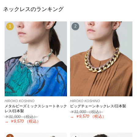
ネックレスのランキング
1
2
HIROKO KOSHINO
HIROKO KOSHINO
メタルビーズミックスショートネック
ビッグチェーンネックレス/日本製
レス/日本製
￥31,900
（税込）
→
￥9,570
（税込）
￥31,900
（税込）
→
￥9,570
（税込）