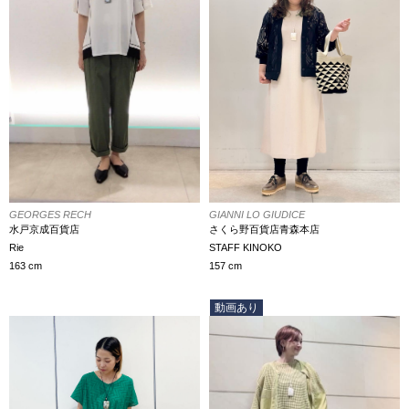
GIANNI LO GIUDICE
GEORGES RECH
さくら野百貨店青森本店
水戸京成百貨店
STAFF KINOKO
Rie
157 cm
163 cm
動画あり