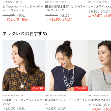
GEORGES RECH
GEORGES RECH
GEORGES RECH
ダブルブレストヴィンテージテー
[接触冷感/吸水速乾]バンドカラー
サークルラインメ
ラードジャケット
ジレワンピース
￥8,580
（税込
￥42,900
（税込）
￥39,600
（税込）
→
￥2,530
（税
→
￥12,870
（税込）
→
￥13,860
（税込）
ネックレスのおすすめ
60%OFF
70%OFF
GEORGES RECH
GEORGES RECH
GEORGES RECH
[日本製]トライアングルメタルネッ
[日本製]メッシュチェーンネックレ
[日本製]メタルリ
クレス
ス
￥12,100
（税込
￥12,100
（税込）
￥9,900
（税込）
→
￥4,840
（税