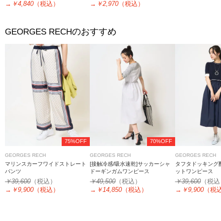
→
￥4,840
（税込）
→
￥2,970
（税込）
のおすすめ
GEORGES RECH
75%OFF
70%OFF
GEORGES RECH
GEORGES RECH
GEORGES RECH
マリンスカーフワイドストレート
[接触冷感/吸水速乾]サッカーシャ
タフタドッキング
パンツ
ドーギンガムワンピース
ットワンピース
￥39,600
（税込）
￥49,500
（税込）
￥39,600
（税込
→
￥9,900
（税込）
→
￥14,850
（税込）
→
￥9,900
（税