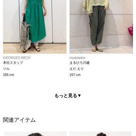
GEORGES RECH
modulation
本社スタッフ
まるひろ川越
ツル
えだ えり
155 cm
157 cm
もっと見る
▼
関連アイテム