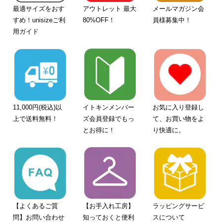
最適サイズをおす
アウトレット 最大
メールマガジン会
すめ！unisizeご利
80%OFF！
員様募集中！
用ガイド
11,000円(税込)以
イトキンメンバー
お気に入り登録し
上で送料無料！
ズ会員登録でもっ
て、お買い物をよ
とお得に！
り快適に。
【よくあるご質
【お手入れ工房】
ラッピングサービ
問】お問い合わせ
知っておくと便利
スについて