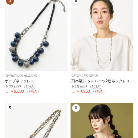
3
4
CHRISTIAN AUJARD
GEORGES RECH
オーブネックレス
[日本製]メタルパーツ2連ネックレス
￥22,000
（税込）
￥16,500
（税込）
→
￥8,800
（税込）
→
￥4,950
（税込）
5
6