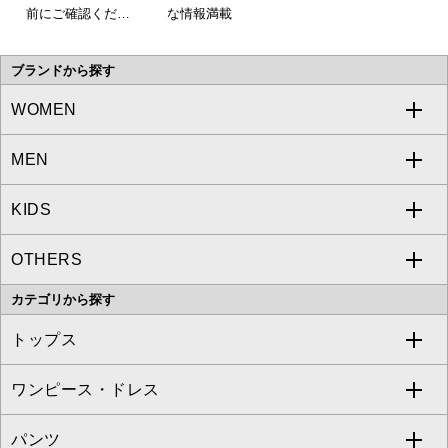
前にご確認くださ
な情報満載
い。
ブランドから探す
WOMEN
MEN
a.v.v
KIDS
MICHEL KLEIN
a.v.v
OTHERS
MK MICHEL KLEIN
MICHEL KLEIN HOMME
a.v.v
カテゴリから探す
OFUON le MK
MK MICHEL KLEIN HOMME
MK MICHEL KLEIN BAG
トップス
Sybilla
EMILIO ROBBA
ワンピース・ドレス
すべてのトップス
S sybilla
BUYERS SELECT
パンツ
カットソー・Tシャツ
すべてのワンピース・ドレス