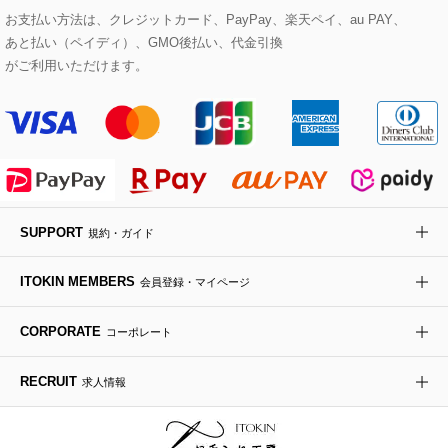
eur3
お支払い方法は、クレジットカード、PayPay、楽天ペイ、au PAY、
あと払い（ペイディ）、GMO後払い、代金引換
セットアップワンピース
ステンカラーコート
ヘアアクセサリー
ブローチ・コサージュ
ボストンバッグ
スニーカー
ローズ
Maison de CINQ
がご利用いただけます。
その他のジャケット・スーツ
ノーカラーコート
財布・名刺入れ・ケース
その他のアクセサリー
クラッチバッグ
ブーツ・ブーティー
オーキッド・胡蝶蘭
MK MICHEL KLEIN BAG
ライダースジャケット
ハンカチ・バンダナ
バックパック・リュック
フラットシューズ
カサブランカ・カラー
HIROKO KOSHINO
デニムジャケット
手袋
ボディバッグ・メッセンジャーバッグ
ローファー
ラナンキュラス
re:edition project 165
SUPPORT
規約・ガイド
ダウンジャケット・コート
チャーム・ストラップ
トラベルバッグ
ドレスシューズ
ポプリアレンジ＆フレグランス
HIROKO BIS
ITOKIN MEMBERS
会員登録・マイページ
その他のコート・ブルゾン
ネクタイ
ビジネスバッグ
サンダル・ミュール
グリーン
HIROKO BIS GRANDE
CORPORATE
コーポレート
ポーチ
その他のバッグ
その他のシューズ
その他のアートフラワー
RECRUIT
求人情報
傘・日傘
アイウェア