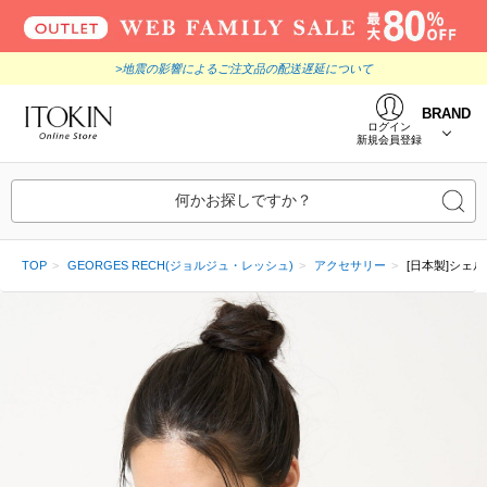
>地震の影響によるご注文品の配送遅延について
BRAND
ログイン
新規会員登録
何かお探しですか？
TOP
GEORGES RECH(ジョルジュ・レッシュ)
アクセサリー
[日本製]シェ