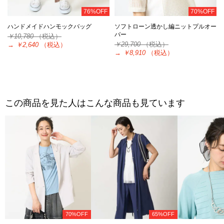
76%OFF
70%OFF
ハンドメイドハンモックバッグ
ソフトローン透かし編ニットプルオー
バー
￥10,780
（税込）
￥29,700
（税込）
→
￥2,640
（税込）
→
￥8,910
（税込）
この商品を見た人はこんな商品も見ています
70%OFF
65%OFF