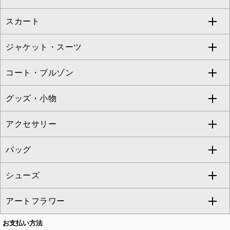
Jocomomola
スカート
ブラウス・シャツ
ワンピース
すべてのパンツ
TARA JARMON
ジャケット・スーツ
ニット・セーター
ドレス
フルレングスパンツ
すべてのスカート
ZAPA
コート・ブルゾン
カーディガン
チュニック
クロップド・半端丈パンツ
ロング・マキシ丈スカート
すべてのジャケット・スーツ
TONEA
グッズ・小物
アンサンブルセット
ジャンパースカート
ガウチョ・ワイドパンツ
ひざ丈スカート
テーラードジャケット
すべてのコート・ブルゾン
al'aise modulation
アクセサリー
ベスト・ジレ
その他のワンピース・ドレス
ハーフ・ショート丈パンツ
ミモレ丈スカート
ノーカラージャケット
トレンチコート
すべてのグッズ・小物
GEORGES RECH
バッグ
パーカー
サロペット・オールインワン
ショート・ミニ丈スカート
セットアップ
ピーコート
マスク
すべてのアクセサリー
GIANNI LO GIUDICE
シューズ
タンクトップ・キャミソール
その他のパンツ
その他のスカート
セットアップジャケット
ダッフルコート
ストール・マフラー・スヌード
ネックレス
すべてのバッグ
CHRISTIAN AUJARD
アートフラワー
スウェット・ジャージー
セットアップパンツ
チェスターコート
ベルト・サスペンダー
ピアス・イヤリング
トートバッグ
すべてのシューズ
CHRISTIAN AUJARD Lサイズ
お支払い方法
その他のトップス
セットアップスカート
モッズコート
帽子
ブレスレット・バングル
ショルダーバッグ
パンプス
すべてのアートフラワー