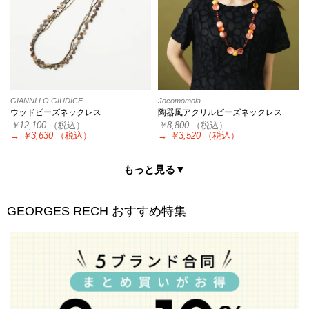
GIANNI LO GIUDICE
Jocomomola
ウッドビーズネックレス
陶器風アクリルビーズネックレス
￥12,100
（税込）
￥8,800
（税込）
→
￥3,630
（税込）
→
￥3,520
（税込）
もっと見る▼
GEORGES RECH
おすすめ特集