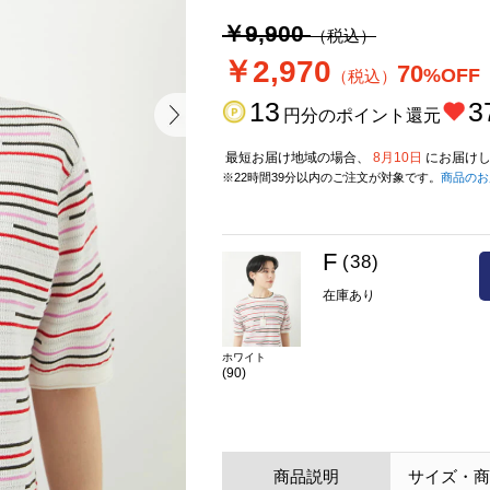
￥9,900
（税込）
￥2,970
70
%OFF
（税込）
13
3
円分のポイント還元
最短お届け地域の場合、
8月10日
にお届けし
※22時間39分以内のご注文が対象です。
商品のお
F
(38)
在庫あり
ホワイト
(90)
商品説明
サイズ・