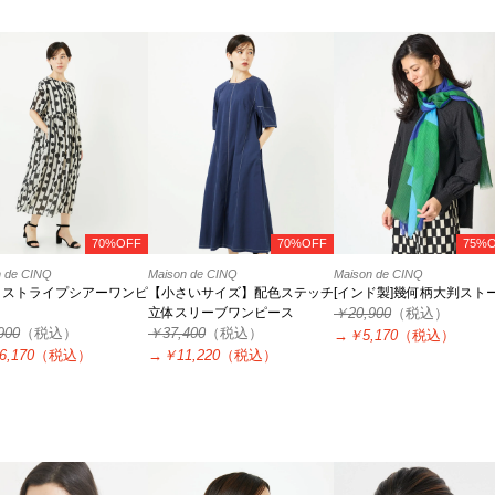
70%OFF
70%OFF
75%
n de CINQ
Maison de CINQ
Maison de CINQ
トストライプシアーワンピ
【小さいサイズ】配色ステッチ
[インド製]幾何柄大判スト
立体スリーブワンピース
￥20,900
（税込）
900
（税込）
￥37,400
（税込）
→
￥5,170
（税込）
6,170
（税込）
→
￥11,220
（税込）