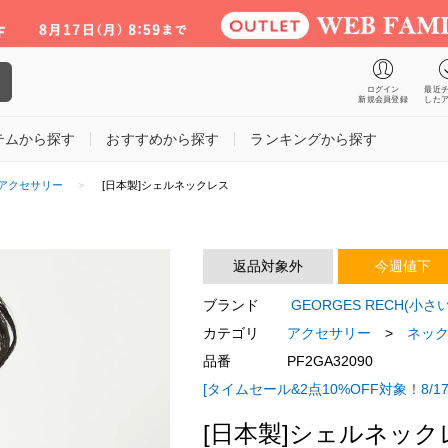
ログイン
最近
新規会員登録
した
テムから探す
おすすめから探す
ランキングから探す
アクセサリー
[日本製]シェルネックレス
返品対象外
今週値下
ブランド
GEORGES RECH(小
カテゴリ
アクセサリー
>
ネッ
品番
PF2GA32090
[タイムセール&2点10%OFF対象！8/17
[日本製]シェルネック