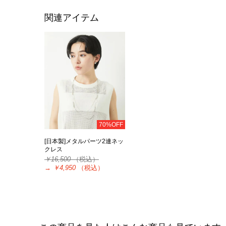
関連アイテム
70%OFF
[日本製]メタルパーツ2連ネッ
クレス
￥16,500
（税込）
→
￥4,950
（税込）