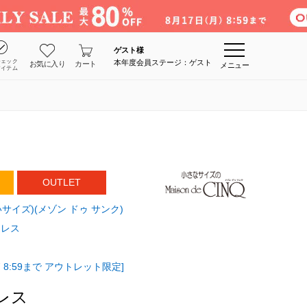
ゲスト
様
チェック
本年度会員ステージ：ゲスト
お気に入り
カート
メニュー
アイテム
OUTLET
さいサイズ)(メゾン ドゥ サンク)
クレス
 8:59まで アウトレット限定]
レス