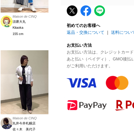
Maison de CINQ
須磨大丸
初めてのお客様へ
Kitaoka
返品・交換について
｜
送料につい
155 cm
お支払い方法
お支払い方法は、クレジットカード、P
あと払い（ペイディ）、GMO後払
がご利用いただけます。
Maison de CINQ
丸井今井札幌店
佐々木 美代子