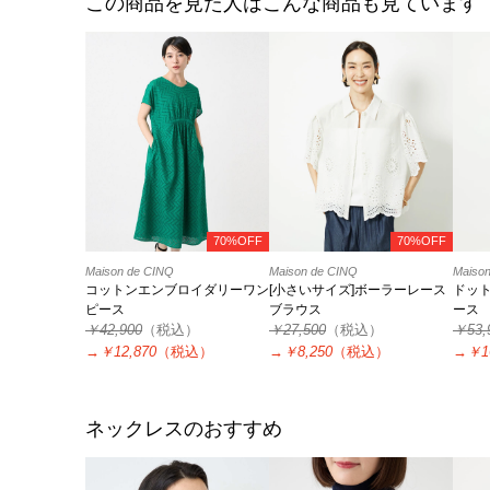
この商品を見た人はこんな商品も見ています
70%OFF
70%OFF
Maison de CINQ
Maison de CINQ
Maiso
コットンエンブロイダリーワン
[小さいサイズ]ボーラーレース
ドッ
ピース
ブラウス
ース
￥42,900
（税込）
￥27,500
（税込）
￥53,
→
￥12,870
（税込）
→
￥8,250
（税込）
→
￥1
ネックレスのおすすめ