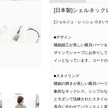
model:H154 B75 W59 H80 着用サイズ
[日本製]シェルネック
[ジョルジュ・レッシュ 小さい
■デザイン
螺鈿細工が美しい蝶貝パーツを
ザインでシャープにお作りして
インとなっています。コードの
■スタイリング
螺鈿の輝きが美しい蝶貝パーツ
象的なネックレス。シンプルな
とモダンで洗練されたスタイル
具合に合わせてバランスよく楽