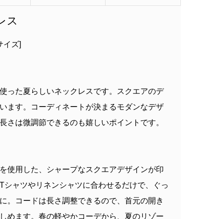
:F(フリーサイズ）
model:H154 B75 W59
レス
サイズ]
使った夏らしいネックレスです。スクエアのデ
います。コーディネートが決まるモダンなデザ
長さは微調節できるのも嬉しいポイントです。
を使用した、シャープなスクエアデザインが印
Tシャツやリネンシャツに合わせるだけで、ぐっ
に。コードは長さ調整できるので、首元の開き
しめます。春の軽やかコーデから、夏のリゾー