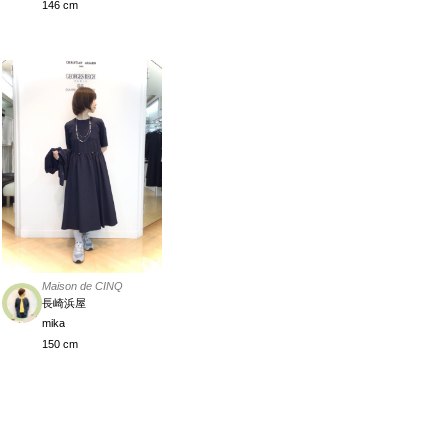
146 cm
Maison de CINQ
長崎浜屋
mika
150 cm