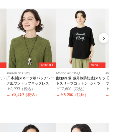
›
OFF
66%OFF
70%OFF
Maison de CINQ
Maison de CINQ
Maison de CINQ
ール
[日本製]スネーク柄パッチワー
[接触冷感･紫外線防防止]スリッ
【小さいサイズ
ク風ワントップネックレス
トスリーブコットンTシャツ
ワンピース
￥9,900
（税込）
￥17,600
（税込）
￥25,300
（税
→
￥3,410
（税込）
→
￥5,280
（税込）
→
￥5,060
（税