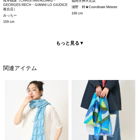
熊本鶴屋（CHRISTIAN AUJARD・
福岡天神大丸店
GEORGES RECH・GIANNI LO GIUDICE
浦野 梓★Coordinate Meister
複合店）
166 cm
みっちー
159 cm
もっと見る
▼
関連アイテム