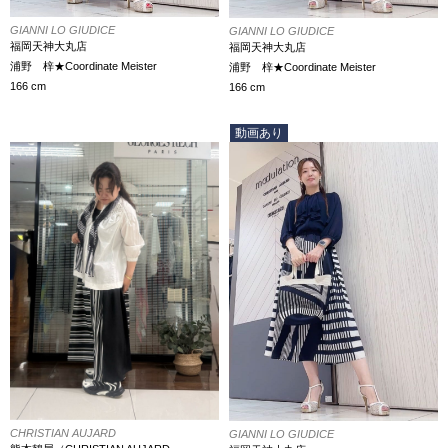
GIANNI LO GIUDICE
GIANNI LO GIUDICE
福岡天神大丸店
福岡天神大丸店
浦野 梓★Coordinate Meister
浦野 梓★Coordinate Meister
166 cm
166 cm
動画あり
CHRISTIAN AUJARD
GIANNI LO GIUDICE