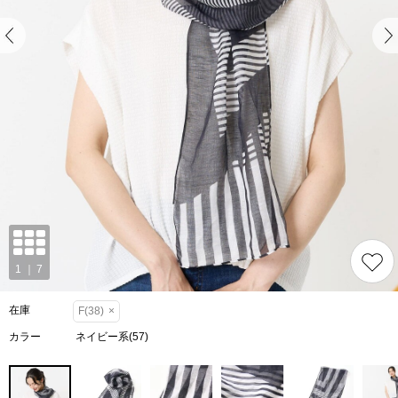
在庫
F(38)
×
カラー
ネイビー系(57)