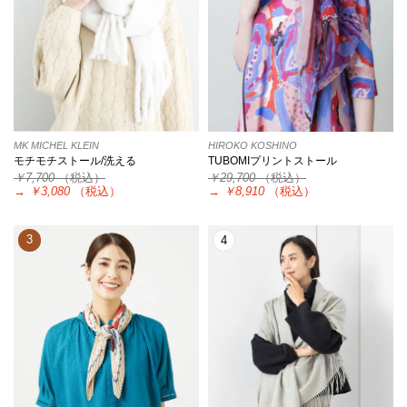
MK MICHEL KLEIN
HIROKO KOSHINO
モチモチストール/洗える
TUBOMIプリントストール
￥7,700
（税込）
￥29,700
（税込）
→
￥3,080
（税込）
→
￥8,910
（税込）
3
4