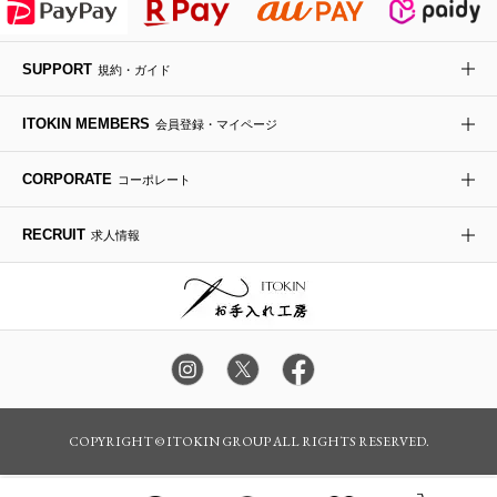
デニムジャケット
手袋
ボディバッグ・メッセンジャーバッグ
ローファー
ラナンキュラス
re:edition project 165
SUPPORT
規約・ガイド
ダウンジャケット・コート
チャーム・ストラップ
トラベルバッグ
ドレスシューズ
ポプリアレンジ＆フレグランス
HIROKO BIS
ITOKIN MEMBERS
会員登録・マイページ
その他のコート・ブルゾン
ネクタイ
ビジネスバッグ
サンダル・ミュール
グリーン
HIROKO BIS GRANDE
CORPORATE
コーポレート
ポーチ
その他のバッグ
その他のシューズ
その他のアートフラワー
RECRUIT
求人情報
傘・日傘
アイウェア
レッグウェア
時計
カラー・サイズを選択してカートに入れる
COPYRIGHT © ITOKIN GROUP ALL RIGHTS RESERVED.
その他のグッズ・小物