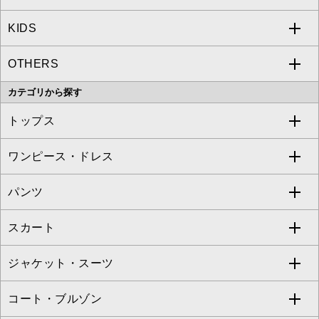
KIDS
MICHEL KLEIN
a.v.v
OTHERS
MK MICHEL KLEIN
MICHEL KLEIN HOMME
a.v.v
カテゴリから探す
OFUON le MK
MK MICHEL KLEIN HOMME
MK MICHEL KLEIN BAG
トップス
Sybilla
EMILIO ROBBA
ワンピース・ドレス
すべてのトップス
S sybilla
BUYERS SELECT
パンツ
カットソー・Tシャツ
すべてのワンピース・ドレス
Jocomomola
スカート
ブラウス・シャツ
ワンピース
すべてのパンツ
TARA JARMON
ジャケット・スーツ
ニット・セーター
ドレス
フルレングスパンツ
すべてのスカート
ZAPA
コート・ブルゾン
カーディガン
チュニック
クロップド・半端丈パンツ
ロング・マキシ丈スカート
すべてのジャケット・スーツ
TONEA