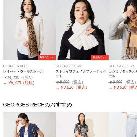
60%OFF
60%OFF
GEORGES RECH
GEORGES RECH
GEORGES RECH
レオパードウールストール
ストライプフェイクファーティペ
カシミヤタッチ大
ット
ール
￥14,300
（税込）
￥8,800
（税込）
￥8,800
（税込
→
￥5,720
（税込）
→
￥3,520
（税込）
→
￥3,520
（税
のおすすめ
GEORGES RECH