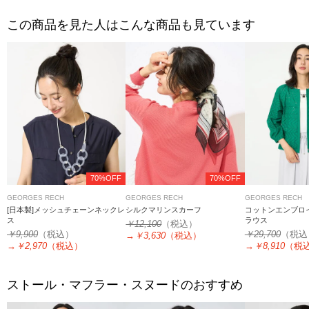
この商品を見た人はこんな商品も見ています
70%OFF
70%OFF
GEORGES RECH
GEORGES RECH
GEORGES RECH
[日本製]メッシュチェーンネックレ
シルクマリンスカーフ
コットンエンブロ
ス
ラウス
￥12,100
（税込）
￥9,900
（税込）
￥29,700
（税込
→
￥3,630
（税込）
→
￥2,970
（税込）
→
￥8,910
（税
ストール・マフラー・スヌードのおすすめ