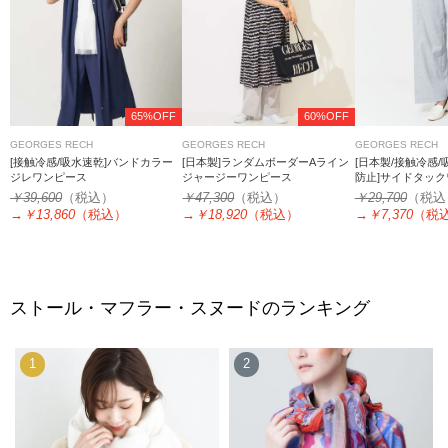
65%OFF
60%OFF
GEORGES RECH
GEORGES RECH
GEORGES RECH
[接触冷感/吸水速乾]バンドカラー
[日本製]ランダムボーダーAライン
[日本製/接触冷感/
ジレワンピース
ジャージーワンピース
防止]サイドタッ
￥39,600
（税込）
￥47,300
（税込）
￥29,700
（税込
→
￥13,860
（税込）
→
￥18,920
（税込）
→
￥7,370
（税
ストール・マフラー・スヌードのランキング
1
2