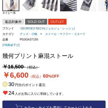
ネイビー系
返品対象外
SOLD OUT
OUTLET
ブランド
GEORGES RECH(ジョルジュ・レッシュ)
カテゴリ
グッズ・小物
>
ストール・マフラー・スヌード
品番
PG3GA37150
[7/8再値下げ]
幾何プリント麻混ストール
￥16,500
（税込）
￥6,600
60
（税込）
%OFF
30
円分のポイント還元
24
人がお気に入りに登録しています。
カラー・サイズを選択してカートに入れる