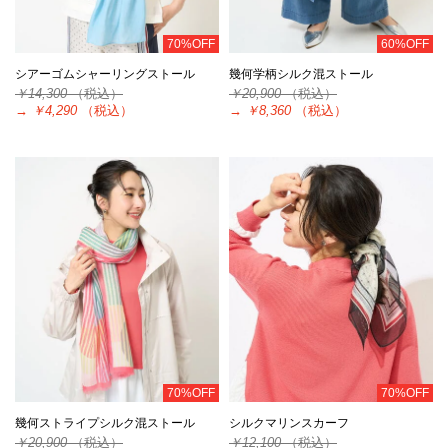
70%OFF
60%OFF
シアーゴムシャーリングストール
幾何学柄シルク混ストール
￥14,300
（税込）
￥20,900
（税込）
→
￥4,290
（税込）
→
￥8,360
（税込）
70%OFF
70%OFF
幾何ストライプシルク混ストール
シルクマリンスカーフ
￥20,900
（税込）
￥12,100
（税込）