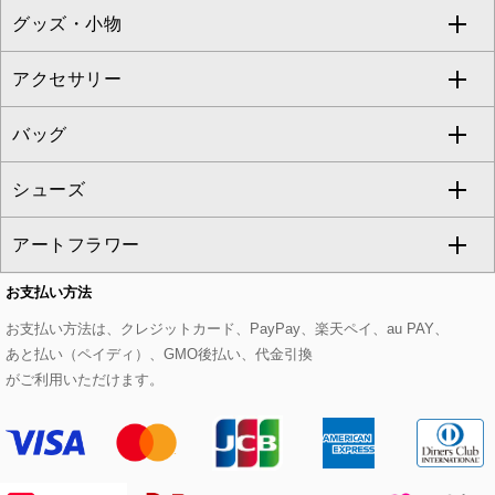
グッズ・小物
アンサンブルセット
ジャンパースカート
ガウチョ・ワイドパンツ
ひざ丈スカート
テーラードジャケット
すべてのコート・ブルゾン
al'aise modulation
アクセサリー
ベスト・ジレ
その他のワンピース・ドレス
ハーフ・ショート丈パンツ
ミモレ丈スカート
ノーカラージャケット
トレンチコート
すべてのグッズ・小物
GEORGES RECH
バッグ
パーカー
サロペット・オールインワン
ショート・ミニ丈スカート
セットアップ
ピーコート
マスク
すべてのアクセサリー
GIANNI LO GIUDICE
シューズ
タンクトップ・キャミソール
その他のパンツ
その他のスカート
セットアップジャケット
ダッフルコート
ストール・マフラー・スヌード
ネックレス
すべてのバッグ
CHRISTIAN AUJARD
アートフラワー
スウェット・ジャージー
セットアップパンツ
チェスターコート
ベルト・サスペンダー
ピアス・イヤリング
トートバッグ
すべてのシューズ
CHRISTIAN AUJARD Lサイズ
お支払い方法
その他のトップス
セットアップスカート
モッズコート
帽子
ブレスレット・バングル
ショルダーバッグ
パンプス
すべてのアートフラワー
eur3
お支払い方法は、クレジットカード、PayPay、楽天ペイ、au PAY、
あと払い（ペイディ）、GMO後払い、代金引換
セットアップワンピース
ステンカラーコート
ヘアアクセサリー
ブローチ・コサージュ
ボストンバッグ
スニーカー
ローズ
Maison de CINQ
がご利用いただけます。
その他のジャケット・スーツ
ノーカラーコート
財布・名刺入れ・ケース
その他のアクセサリー
クラッチバッグ
ブーツ・ブーティー
オーキッド・胡蝶蘭
MK MICHEL KLEIN BAG
ライダースジャケット
ハンカチ・バンダナ
バックパック・リュック
フラットシューズ
カサブランカ・カラー
HIROKO KOSHINO