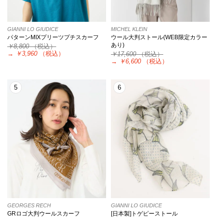
GIANNI LO GIUDICE
MICHEL KLEIN
パターンMIXプリーツプチスカーフ
ウール大判ストール(WEB限定カラー
あり)
￥8,800
（税込）
→
￥3,960
（税込）
￥17,600
（税込）
→
￥6,600
（税込）
5
6
GEORGES RECH
GIANNI LO GIUDICE
GRロゴ大判ウールスカーフ
[日本製]トゲピーストール