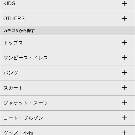
KIDS
MICHEL KLEIN
a.v.v
OTHERS
MK MICHEL KLEIN
MICHEL KLEIN HOMME
a.v.v
カテゴリから探す
OFUON le MK
MK MICHEL KLEIN HOMME
MK MICHEL KLEIN BAG
トップス
Sybilla
EMILIO ROBBA
ワンピース・ドレス
すべてのトップス
S sybilla
BUYERS SELECT
パンツ
カットソー・Tシャツ
すべてのワンピース・ドレス
Jocomomola
スカート
ブラウス・シャツ
ワンピース
すべてのパンツ
TARA JARMON
ジャケット・スーツ
ニット・セーター
ドレス
フルレングスパンツ
すべてのスカート
ZAPA
コート・ブルゾン
カーディガン
チュニック
クロップド・半端丈パンツ
ロング・マキシ丈スカート
すべてのジャケット・スーツ
TONEA
グッズ・小物
アンサンブルセット
ジャンパースカート
ガウチョ・ワイドパンツ
ひざ丈スカート
テーラードジャケット
すべてのコート・ブルゾン