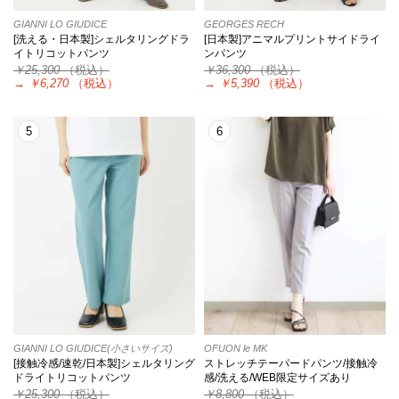
GIANNI LO GIUDICE
GEORGES RECH
[洗える・日本製]シェルタリングドラ
[日本製]アニマルプリントサイドライ
イトリコットパンツ
ンパンツ
￥25,300
（税込）
￥36,300
（税込）
→
￥6,270
（税込）
→
￥5,390
（税込）
5
6
GIANNI LO GIUDICE(小さいサイズ)
OFUON le MK
[接触冷感/速乾/日本製]シェルタリング
ストレッチテーパードパンツ/接触冷
ドライトリコットパンツ
感/洗える/WEB限定サイズあり
￥25,300
（税込）
￥8,800
（税込）