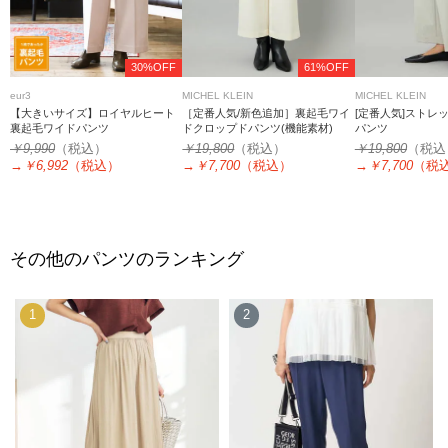
30%OFF
61%OFF
eur3
MICHEL KLEIN
MICHEL KLEIN
【大きいサイズ】ロイヤルヒート
［定番人気/新色追加］裏起毛ワイ
[定番人気]ストレ
裏起毛ワイドパンツ
ドクロップドパンツ(機能素材)
パンツ
￥9,990
（税込）
￥19,800
（税込）
￥19,800
（税込
→
￥6,992
（税込）
→
￥7,700
（税込）
→
￥7,700
（税
その他のパンツのランキング
1
2