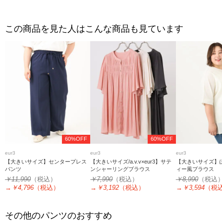
この商品を見た人はこんな商品も見ています
60%OFF
60%OFF
eur3
eur3
eur3
【大きいサイズ】センタープレス
【大きいサイズ/a.v.v×eur3】サテ
【大きいサイズ】
パンツ
ンシャーリングブラウス
ィー風ブラウス
￥11,990
（税込）
￥7,990
（税込）
￥8,990
（税込
→
￥4,796
（税込）
→
￥3,192
（税込）
→
￥3,594
（税
その他のパンツのおすすめ