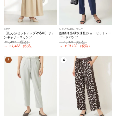
a.v.v
GEORGES RECH
【洗える/セットアップ対応可】サテ
[接触冷感/吸水速乾]ジョーゼットテー
ンギャザースカンツ
パードパンツ
￥5,489
（税込）
￥25,300
（税込）
→
￥1,482
（税込）
→
￥10,120
（税込）
3
4