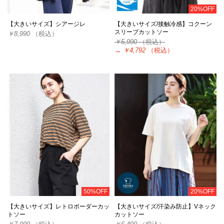
20%OFF
【大きいサイズ】シアージレ
【大きいサイズ/接触冷感】コクーン
スリーブカットソー
￥8,990
（税込）
￥5,990
（税込）
→
￥4,792
（税込）
50%OFF
20%OFF
【大きいサイズ】レトロボーダーカッ
【大きいサイズ/汗染み防止】Vネック
トソー
カットソー