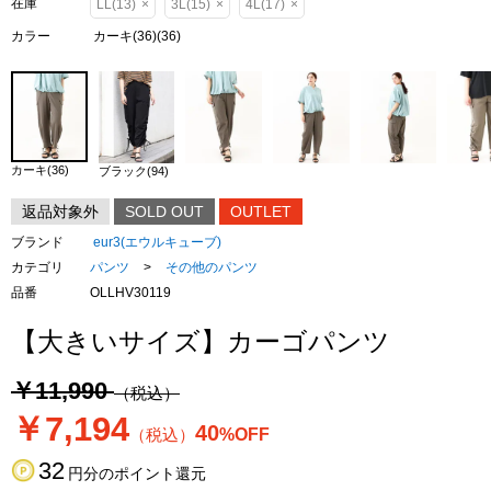
在庫
LL(13)
×
3L(15)
×
4L(17)
×
カラー
カーキ(36)(36)
カーキ(36)
ブラック(94)
返品対象外
SOLD OUT
OUTLET
ブランド
eur3(エウルキューブ)
カテゴリ
パンツ
>
その他のパンツ
品番
OLLHV30119
【大きいサイズ】カーゴパンツ
￥11,990
（税込）
￥7,194
40
（税込）
%OFF
32
円分のポイント還元