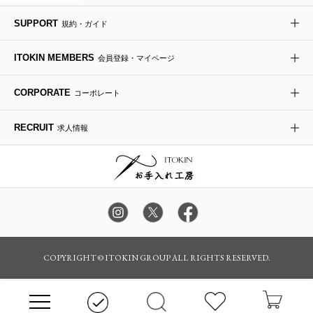
re:edition project 165
SUPPORT
規約・ガイド
ダウンジャケット・コート
チャーム・ストラップ
トラベルバッグ
ドレスシューズ
ポプリアレンジ＆フレグランス
HIROKO BIS
ITOKIN MEMBERS
会員登録・マイページ
その他のコート・ブルゾン
ネクタイ
ビジネスバッグ
サンダル・ミュール
グリーン
HIROKO BIS GRANDE
CORPORATE
コーポレート
ポーチ
その他のバッグ
その他のシューズ
その他のアートフラワー
RECRUIT
求人情報
傘・日傘
アイウェア
レッグウェア
時計
カラー・サイズを選択してカートに入れる
COPYRIGHT © ITOKIN GROUP ALL RIGHTS RESERVED.
その他のグッズ・小物