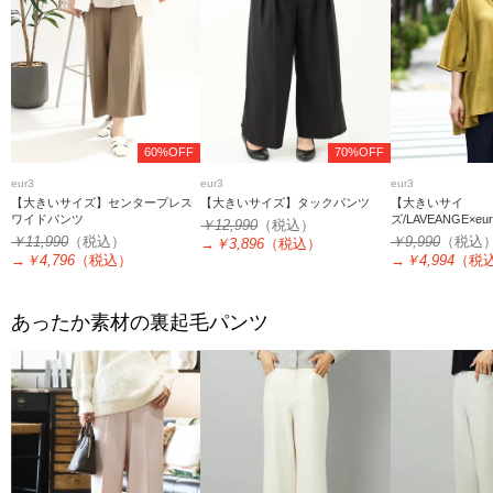
60%OFF
70%OFF
eur3
eur3
eur3
【大きいサイズ】センタープレス
【大きいサイズ】タックパンツ
【大きいサイ
ワイドパンツ
ズ/LAVEANGE×
￥12,990
（税込）
アチュニック
￥11,990
（税込）
￥9,990
（税込
→
￥3,896
（税込）
→
￥4,796
（税込）
→
￥4,994
（税
あったか素材の裏起毛パンツ