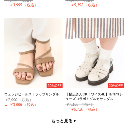
￥7,990
（税込）
￥6,490
（税込）
→
￥3,995
（税込）
→
￥5,192
（税込）
50%OFF
20%OFF
ウェッジヒールストラップサンダル
【幅広さんOK！ワイズ4E】la farfaシ
ューズコラボ！グルカサンダル
￥7,990
（税込）
￥7,150
（税込）
→
￥3,995
（税込）
→
￥5,720
（税込）
もっと見る▼