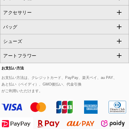
al'aise modulation
アクセサリー
ベスト・ジレ
その他のワンピース・ドレス
ハーフ・ショート丈パンツ
ミモレ丈スカート
ノーカラージャケット
トレンチコート
すべてのグッズ・小物
GEORGES RECH
バッグ
パーカー
サロペット・オールインワン
ショート・ミニ丈スカート
セットアップ
ピーコート
マスク
すべてのアクセサリー
GIANNI LO GIUDICE
シューズ
タンクトップ・キャミソール
その他のパンツ
その他のスカート
セットアップジャケット
ダッフルコート
ストール・マフラー・スヌード
ネックレス
すべてのバッグ
CHRISTIAN AUJARD
アートフラワー
スウェット・ジャージー
セットアップパンツ
チェスターコート
ベルト・サスペンダー
ピアス・イヤリング
トートバッグ
すべてのシューズ
CHRISTIAN AUJARD Lサイズ
お支払い方法
その他のトップス
セットアップスカート
モッズコート
帽子
ブレスレット・バングル
ショルダーバッグ
パンプス
すべてのアートフラワー
eur3
お支払い方法は、クレジットカード、PayPay、楽天ペイ、au PAY、
あと払い（ペイディ）、GMO後払い、代金引換
セットアップワンピース
ステンカラーコート
ヘアアクセサリー
ブローチ・コサージュ
ボストンバッグ
スニーカー
ローズ
Maison de CINQ
がご利用いただけます。
その他のジャケット・スーツ
ノーカラーコート
財布・名刺入れ・ケース
その他のアクセサリー
クラッチバッグ
ブーツ・ブーティー
オーキッド・胡蝶蘭
MK MICHEL KLEIN BAG
ライダースジャケット
ハンカチ・バンダナ
バックパック・リュック
フラットシューズ
カサブランカ・カラー
HIROKO KOSHINO
デニムジャケット
手袋
ボディバッグ・メッセンジャーバッグ
ローファー
ラナンキュラス