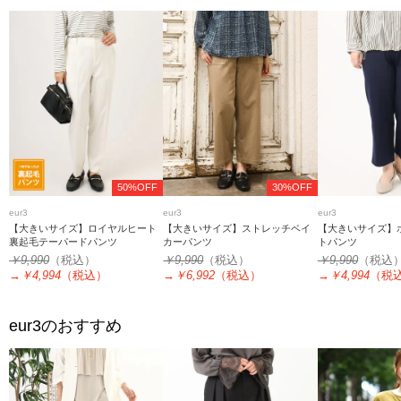
50%OFF
30%OFF
eur3
eur3
eur3
【大きいサイズ】ロイヤルヒート
【大きいサイズ】ストレッチベイ
【大きいサイズ】
裏起毛テーパードパンツ
カーパンツ
トパンツ
￥9,990
（税込）
￥9,990
（税込）
￥9,990
（税込
→
￥4,994
（税込）
→
￥6,992
（税込）
→
￥4,994
（税
eur3
のおすすめ