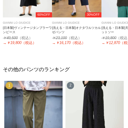
60%OFF
30%OFF
GIANNI LO GIUDICE
GIANNI LO GIUDICE
GIANNI LO GIUDIC
[日本製]ヴィンテージタンブラーワ
[洗える・日本製]オクタワルツカル
[洗える・日本製]
ンピース
ゼパンツ
ットソー
￥49,500
（税込）
￥23,100
（税込）
￥19,800
（税込
→
￥19,800
（税込）
→
￥16,170
（税込）
→
￥12,870
（税
その他のパンツのランキング
1
2