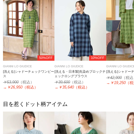
50%OFF
10%OFF
GIANNI LO GIUDICE
GIANNI LO GIUDICE
GIANNI LO GIUDIC
[洗える]シャドーチェックワンピー
[洗える・日本製]先染めブロックチ
[洗える]シャドー
ス
ェックロングブラウス
￥42,900
（税込
￥53,900
（税込）
￥39,600
（税込）
→
￥19,250
（税
→
￥26,950
（税込）
→
￥35,640
（税込）
目を惹くドット柄アイテム