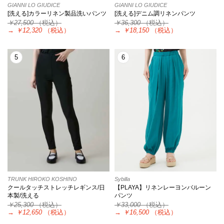
GIANNI LO GIUDICE
GIANNI LO GIUDICE
[洗える]カラーリネン製品洗いパンツ
[洗える]デニム調リネンパンツ
￥27,500
（税込）
￥36,300
（税込）
→
￥12,320
（税込）
→
￥18,150
（税込）
5
6
TRUNK HIROKO KOSHINO
Sybilla
クールタッチストレッチレギンス/日
【PLAYA】リネンレーヨンバルーン
本製/洗える
パンツ
￥25,300
（税込）
￥33,000
（税込）
→
￥12,650
（税込）
→
￥16,500
（税込）