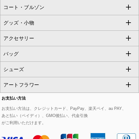
コート・ブルゾン
カーディガン
チュニック
クロップド・半端丈パンツ
ロング・マキシ丈スカート
すべてのジャケット・スーツ
TONEA
グッズ・小物
アンサンブルセット
ジャンパースカート
ガウチョ・ワイドパンツ
ひざ丈スカート
テーラードジャケット
すべてのコート・ブルゾン
al'aise modulation
アクセサリー
ベスト・ジレ
その他のワンピース・ドレス
ハーフ・ショート丈パンツ
ミモレ丈スカート
ノーカラージャケット
トレンチコート
すべてのグッズ・小物
GEORGES RECH
バッグ
パーカー
サロペット・オールインワン
ショート・ミニ丈スカート
セットアップ
ピーコート
マスク
すべてのアクセサリー
GIANNI LO GIUDICE
シューズ
タンクトップ・キャミソール
その他のパンツ
その他のスカート
セットアップジャケット
ダッフルコート
ストール・マフラー・スヌード
ネックレス
すべてのバッグ
CHRISTIAN AUJARD
アートフラワー
スウェット・ジャージー
セットアップパンツ
チェスターコート
ベルト・サスペンダー
ピアス・イヤリング
トートバッグ
すべてのシューズ
CHRISTIAN AUJARD Lサイズ
お支払い方法
その他のトップス
セットアップスカート
モッズコート
帽子
ブレスレット・バングル
ショルダーバッグ
パンプス
すべてのアートフラワー
eur3
お支払い方法は、クレジットカード、PayPay、楽天ペイ、au PAY、
あと払い（ペイディ）、GMO後払い、代金引換
セットアップワンピース
ステンカラーコート
ヘアアクセサリー
ブローチ・コサージュ
ボストンバッグ
スニーカー
ローズ
Maison de CINQ
がご利用いただけます。
その他のジャケット・スーツ
ノーカラーコート
財布・名刺入れ・ケース
その他のアクセサリー
クラッチバッグ
ブーツ・ブーティー
オーキッド・胡蝶蘭
MK MICHEL KLEIN BAG