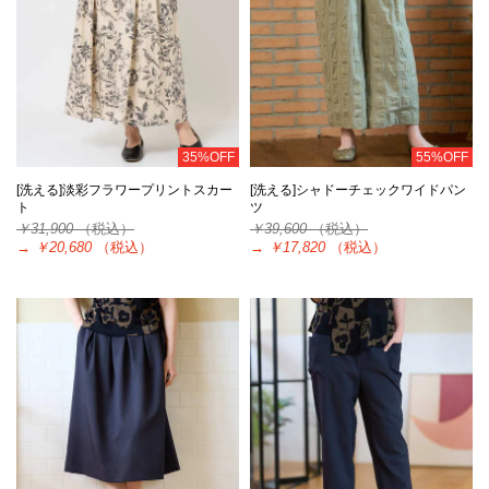
35%OFF
55%OFF
[洗える]淡彩フラワープリントスカー
[洗える]シャドーチェックワイドパン
ト
ツ
￥31,900
（税込）
￥39,600
（税込）
→
￥20,680
（税込）
→
￥17,820
（税込）