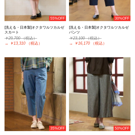
55%OFF
30%OFF
[洗える・日本製]オクタワルツカルゼ
[洗える・日本製]オクタワルツカルゼ
スカート
パンツ
￥29,700
（税込）
￥23,100
（税込）
→
￥13,310
（税込）
→
￥16,170
（税込）
35%OFF
50%OFF