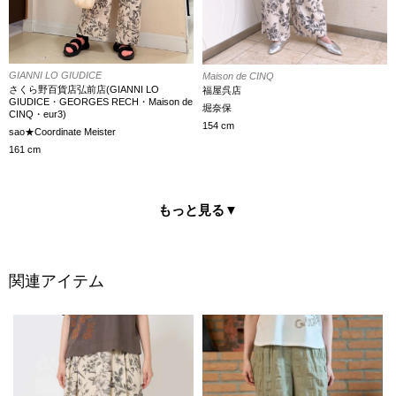
GIANNI LO GIUDICE
Maison de CINQ
さくら野百貨店弘前店(GIANNI LO
福屋呉店
GIUDICE・GEORGES RECH・Maison de
堀奈保
CINQ・eur3)
154 cm
sao★Coordinate Meister
161 cm
もっと見る
▼
関連アイテム