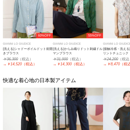
60%OFF
55%OFF
GIANNI LO GIUDICE
GIANNI LO GIUDICE
GIANNI LO GIUDIC
[洗える]シャドーボイルドット前開
[洗える]からみ織りドット刺繍ドル
[接触冷感・洗える
きブラウス
マンブラウス
リントチュニック
￥36,300
（税込）
￥31,900
（税込）
￥24,200
（税込
→
￥14,520
（税込）
→
￥14,300
（税込）
→
￥8,470
（税
快適な着心地の日本製アイテム