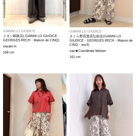
GIANNI LO GIUDICE
GIANNI LO GIUDICE
イオン釧路店( GIANNI LO GIUDICE・
さくら野百貨店弘前店(GIANNI LO
GEORGES RECH・Maison de CINQ)
GIUDICE・GEORGES RECH・Maison de
CINQ・eur3)
sasaki.m
sao★Coordinate Meister
158 cm
161 cm