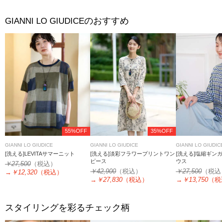
のおすすめ
GIANNI LO GIUDICE
55%OFF
35%OFF
GIANNI LO GIUDICE
GIANNI LO GIUDICE
GIANNI LO GIUDIC
[洗える]LEVITAサマーニット
[洗える]淡彩フラワープリントワン
[洗える]塩縮ギン
ピース
ウス
￥27,500
（税込）
￥42,900
（税込）
￥27,500
（税込
→
￥12,320
（税込）
→
￥27,830
（税込）
→
￥13,750
（税
スタイリングを彩るチェック柄