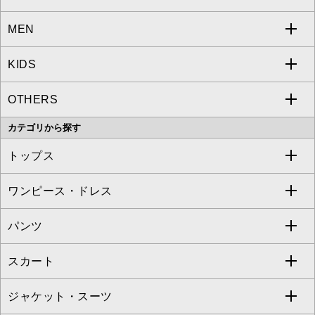
MEN
a.v.v
KIDS
MICHEL KLEIN
a.v.v
OTHERS
MK MICHEL KLEIN
MICHEL KLEIN HOMME
a.v.v
カテゴリから探す
OFUON le MK
MK MICHEL KLEIN HOMME
MK MICHEL KLEIN BAG
トップス
Sybilla
EMILIO ROBBA
ワンピース・ドレス
すべてのトップス
S sybilla
BUYERS SELECT
パンツ
カットソー・Tシャツ
すべてのワンピース・ドレス
Jocomomola
スカート
ブラウス・シャツ
ワンピース
すべてのパンツ
TARA JARMON
ジャケット・スーツ
ニット・セーター
ドレス
フルレングスパンツ
すべてのスカート
ZAPA