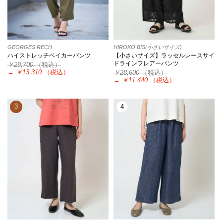
GEORGES RECH
HIROKO BIS(小さいサイズ)
ハイストレッチベイカーパンツ
【小さいサイズ】ラッセルレースサイ
ドラインフレアーパンツ
￥29,700
（税込）
→
￥13,310
（税込）
￥28,600
（税込）
→
￥11,440
（税込）
3
4