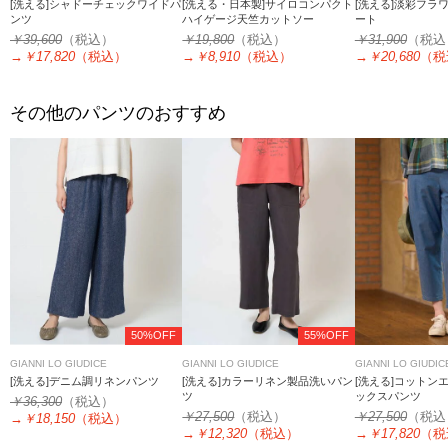
[洗える]シャドーチェックワイドパ
[洗える・日本製]サイロコンパクト
[洗える]淡彩フラ
ンツ
ハイゲージ天竺カットソー
ート
￥39,600
（税込）
￥19,800
（税込）
￥31,900
（税込
→
￥17,820
（税込）
→
￥8,910
（税込）
→
￥20,680
（税
その他のパンツのおすすめ
50%OFF
55%OFF
GIANNI LO GIUDICE
GIANNI LO GIUDICE
GIANNI LO GIUDIC
[洗える]デニム調リネンパンツ
[洗える]カラーリネン製品洗いパン
[洗える]コットン
ツ
ックスパンツ
￥36,300
（税込）
￥27,500
（税込）
￥27,500
（税込
→
￥18,150
（税込）
→
￥12,320
（税込）
→
￥17,820
（税