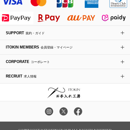
ライダースジャケット
ハンカチ・バンダナ
バックパック・リュック
フラットシューズ
カサブランカ・カラー
HIROKO KOSHINO
デニムジャケット
手袋
ボディバッグ・メッセンジャーバッグ
ローファー
ラナンキュラス
re:edition project 165
SUPPORT
規約・ガイド
ダウンジャケット・コート
チャーム・ストラップ
トラベルバッグ
ドレスシューズ
ポプリアレンジ＆フレグランス
HIROKO BIS
ITOKIN MEMBERS
会員登録・マイページ
その他のコート・ブルゾン
ネクタイ
ビジネスバッグ
サンダル・ミュール
グリーン
HIROKO BIS GRANDE
CORPORATE
コーポレート
ポーチ
その他のバッグ
その他のシューズ
その他のアートフラワー
RECRUIT
求人情報
傘・日傘
アイウェア
レッグウェア
時計
カラー・サイズを選択してカートに入れる