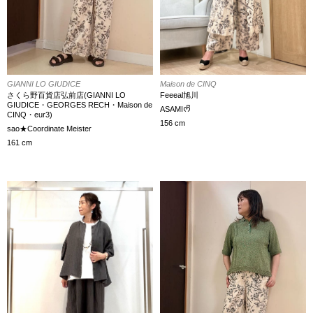
Maison de CINQ
GIANNI LO GIUDICE
Feeeal旭川
さくら野百貨店弘前店(GIANNI LO
GIUDICE・GEORGES RECH・Maison de
ASAMIᰔᩚ
CINQ・eur3)
156 cm
sao★Coordinate Meister
161 cm