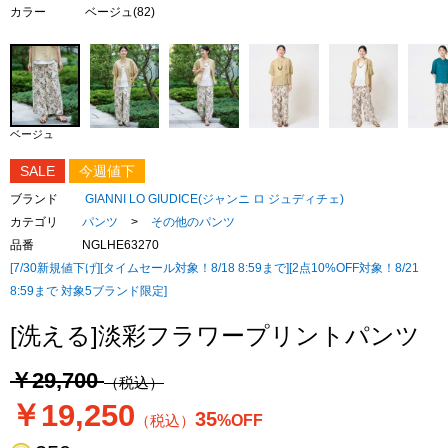
カラー
ベージュ(82)
ベージュ
SALE
今週値下
ブランド
GIANNI LO GIUDICE(ジャンニ ロ ジュディチェ)
カテゴリ
パンツ
>
その他のパンツ
品番
NGLHE63270
[7/30新規値下げ][タイムセール対象！8/18 8:59まで][2点10%OFF対象！8/21
8:59まで 対象5ブランド限定]
[洗える]淡彩フラワープリントパンツ
￥29,700
（税込）
￥19,250
35
（税込）
%OFF