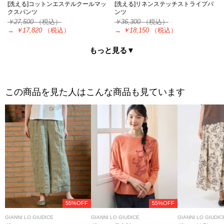
[洗える]コットンエステルクールマッ
[洗える]リネンステッチストライプパ
クスパンツ
ンツ
￥27,500
（税込）
￥36,300
（税込）
→
￥17,820
（税込）
→
￥18,150
（税込）
もっと見る▼
この商品を見た人はこんな商品も見ています
55%OFF
55%OFF
GIANNI LO GIUDICE
GIANNI LO GIUDICE
GIANNI LO GIUDIC