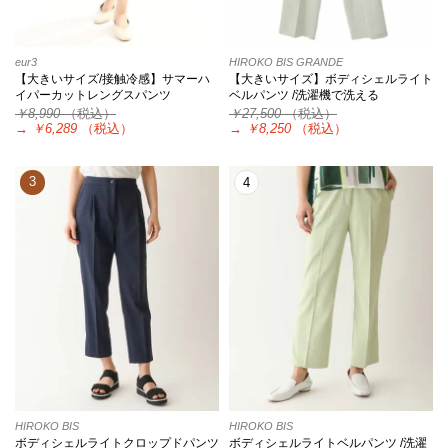
eur3
HIROKO BIS GRANDE
【大きいサイズ/接触冷感】サマーハ
【大きいサイズ】ボディシェルライト
イパーカットレングスパンツ
ベルパンツ /洗濯機で洗える
￥8,990
（税込）
￥27,500
（税込）
→
￥6,289
（税込）
→
￥8,250
（税込）
3
4
HIROKO BIS
HIROKO BIS
ボディシェルライトクロップドパンツ
ボディシェルライトベルパンツ /洗濯