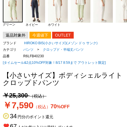
グリーン
ネイビー
ホワイト
返品対象外
今週値下
OUTLET
ブランド
HIROKO BIS(小さいサイズ)(メゾン ドゥ サンク)
カテゴリ
パンツ
>
クロップド・半端丈パンツ
品番
R6LFB40230
[タイムセール&2点10%OFF対象！8/17 8:59まで アウトレット限定]
【小さいサイズ】ボディシェルライト
クロップドパンツ
￥25,300
（税込）
￥7,590
70
（税込）
%OFF
34
円分のポイント還元
67