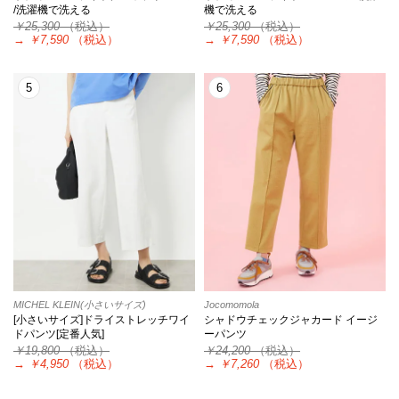
/洗濯機で洗える
機で洗える
￥25,300
（税込）
￥25,300
（税込）
→
￥7,590
（税込）
→
￥7,590
（税込）
5
6
MICHEL KLEIN(小さいサイズ)
Jocomomola
[小さいサイズ]ドライストレッチワイ
シャドウチェックジャカード イージ
ドパンツ[定番人気]
ーパンツ
￥19,800
（税込）
￥24,200
（税込）
→
￥4,950
（税込）
→
￥7,260
（税込）