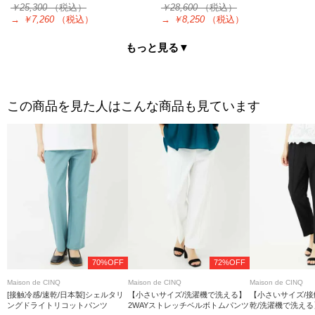
￥25,300
（税込）
￥28,600
（税込）
→
￥7,260
（税込）
→
￥8,250
（税込）
もっと見る▼
この商品を見た人はこんな商品も見ています
70%OFF
72%OFF
Maison de CINQ
Maison de CINQ
Maison de CINQ
[接触冷感/速乾/日本製]シェルタリ
【小さいサイズ/洗濯機で洗える】
【小さいサイズ/接
ングドライトリコットパンツ
2WAYストレッチベルボトムパンツ
乾/洗濯機で洗え