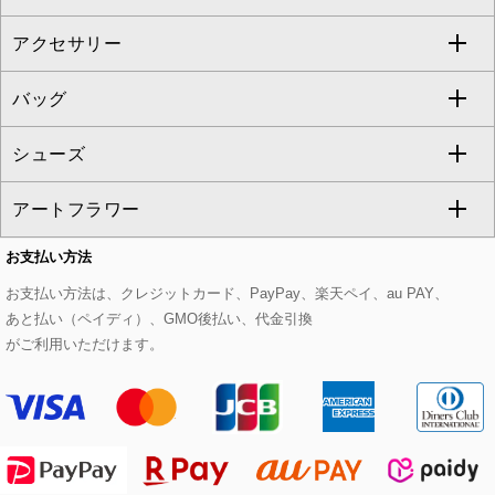
al'aise modulation
アクセサリー
ベスト・ジレ
その他のワンピース・ドレス
ハーフ・ショート丈パンツ
ミモレ丈スカート
ノーカラージャケット
トレンチコート
すべてのグッズ・小物
GEORGES RECH
バッグ
パーカー
サロペット・オールインワン
ショート・ミニ丈スカート
セットアップ
ピーコート
マスク
すべてのアクセサリー
GIANNI LO GIUDICE
シューズ
タンクトップ・キャミソール
その他のパンツ
その他のスカート
セットアップジャケット
ダッフルコート
ストール・マフラー・スヌード
ネックレス
すべてのバッグ
CHRISTIAN AUJARD
アートフラワー
スウェット・ジャージー
セットアップパンツ
チェスターコート
ベルト・サスペンダー
ピアス・イヤリング
トートバッグ
すべてのシューズ
CHRISTIAN AUJARD Lサイズ
お支払い方法
その他のトップス
セットアップスカート
モッズコート
帽子
ブレスレット・バングル
ショルダーバッグ
パンプス
すべてのアートフラワー
eur3
お支払い方法は、クレジットカード、PayPay、楽天ペイ、au PAY、
あと払い（ペイディ）、GMO後払い、代金引換
セットアップワンピース
ステンカラーコート
ヘアアクセサリー
ブローチ・コサージュ
ボストンバッグ
スニーカー
ローズ
Maison de CINQ
がご利用いただけます。
その他のジャケット・スーツ
ノーカラーコート
財布・名刺入れ・ケース
その他のアクセサリー
クラッチバッグ
ブーツ・ブーティー
オーキッド・胡蝶蘭
MK MICHEL KLEIN BAG
ライダースジャケット
ハンカチ・バンダナ
バックパック・リュック
フラットシューズ
カサブランカ・カラー
HIROKO KOSHINO
デニムジャケット
手袋
ボディバッグ・メッセンジャーバッグ
ローファー
ラナンキュラス