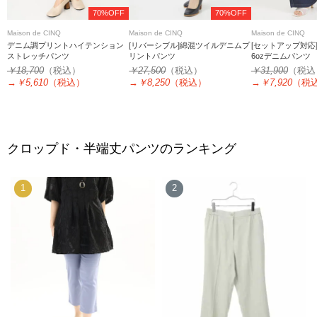
70%OFF
70%OFF
Maison de CINQ
Maison de CINQ
Maison de CINQ
デニム調プリントハイテンション
[リバーシブル]綿混ツイルデニムプ
[セットアップ対応
ストレッチパンツ
リントパンツ
6ozデニムパンツ
￥18,700
（税込）
￥27,500
（税込）
￥31,900
（税込
→
￥5,610
（税込）
→
￥8,250
（税込）
→
￥7,920
（税
クロップド・半端丈パンツのランキング
1
2