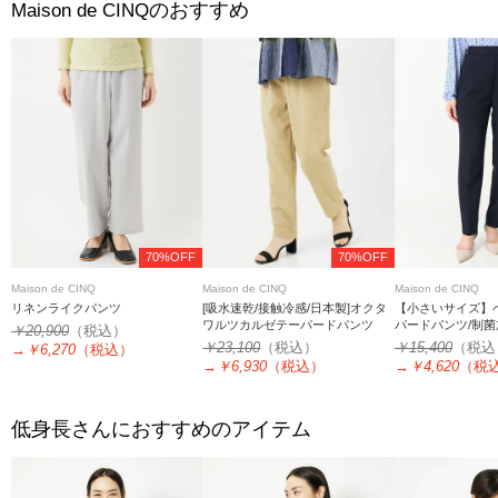
のおすすめ
Maison de CINQ
70%OFF
70%OFF
Maison de CINQ
Maison de CINQ
Maison de CINQ
リネンライクパンツ
[吸水速乾/接触冷感/日本製]オクタ
【小さいサイズ】
ワルツカルゼテーパードパンツ
パードパンツ/制菌
￥20,900
（税込）
ットアップ対応
￥23,100
（税込）
￥15,400
（税込
→
￥6,270
（税込）
→
￥6,930
（税込）
→
￥4,620
（税
低身長さんにおすすめのアイテム