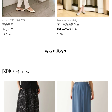
Maison de CINQ
GEORGES RECH
京王百貨店新宿店
柏高島屋
K◆YAMASHITA
ふじっこ
153 cm
147 cm
もっと見る
▼
関連アイテム