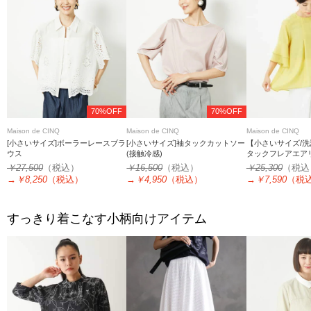
70%OFF
70%OFF
Maison de CINQ
Maison de CINQ
Maison de CINQ
[小さいサイズ]ボーラーレースブラ
[小さいサイズ]袖タックカットソー
【小さいサイズ/
ウス
(接触冷感)
タックフレアエア
￥27,500
（税込）
￥16,500
（税込）
￥25,300
（税込
→
￥8,250
（税込）
→
￥4,950
（税込）
→
￥7,590
（税
すっきり着こなす小柄向けアイテム