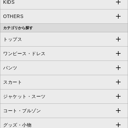
KIDS
MICHEL KLEIN
a.v.v
OTHERS
MK MICHEL KLEIN
MICHEL KLEIN HOMME
a.v.v
カテゴリから探す
OFUON le MK
MK MICHEL KLEIN HOMME
MK MICHEL KLEIN BAG
トップス
Sybilla
EMILIO ROBBA
ワンピース・ドレス
すべてのトップス
S sybilla
BUYERS SELECT
パンツ
カットソー・Tシャツ
すべてのワンピース・ドレス
Jocomomola
スカート
ブラウス・シャツ
ワンピース
すべてのパンツ
TARA JARMON
ジャケット・スーツ
ニット・セーター
ドレス
フルレングスパンツ
すべてのスカート
ZAPA
コート・ブルゾン
カーディガン
チュニック
クロップド・半端丈パンツ
ロング・マキシ丈スカート
すべてのジャケット・スーツ
TONEA
グッズ・小物
アンサンブルセット
ジャンパースカート
ガウチョ・ワイドパンツ
ひざ丈スカート
テーラードジャケット
すべてのコート・ブルゾン