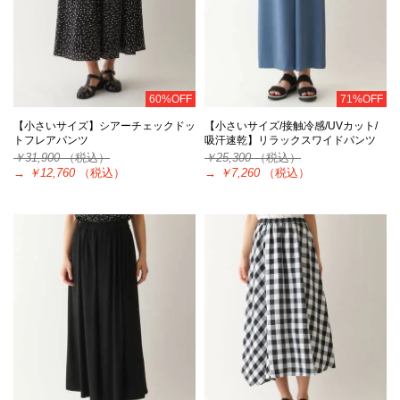
60%OFF
71%OFF
【小さいサイズ】シアーチェックドッ
【小さいサイズ/接触冷感/UVカット/
トフレアパンツ
吸汗速乾】リラックスワイドパンツ
￥31,900
（税込）
￥25,300
（税込）
→
￥12,760
（税込）
→
￥7,260
（税込）