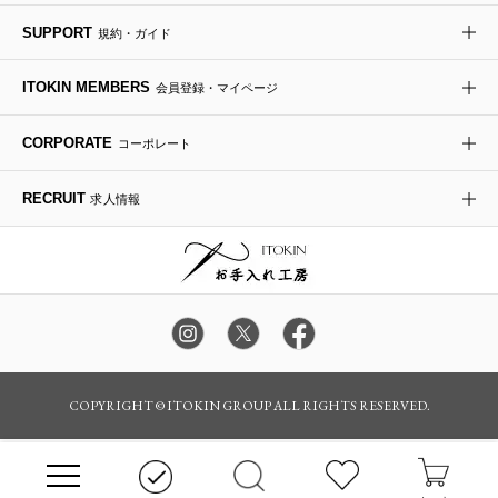
re:edition project 165
SUPPORT
規約・ガイド
ダウンジャケット・コート
チャーム・ストラップ
トラベルバッグ
ドレスシューズ
ポプリアレンジ＆フレグランス
HIROKO BIS
ITOKIN MEMBERS
会員登録・マイページ
その他のコート・ブルゾン
ネクタイ
ビジネスバッグ
サンダル・ミュール
グリーン
HIROKO BIS GRANDE
CORPORATE
コーポレート
ポーチ
その他のバッグ
その他のシューズ
その他のアートフラワー
RECRUIT
求人情報
傘・日傘
アイウェア
レッグウェア
時計
カラー・サイズを選択してカートに入れる
COPYRIGHT © ITOKIN GROUP ALL RIGHTS RESERVED.
その他のグッズ・小物