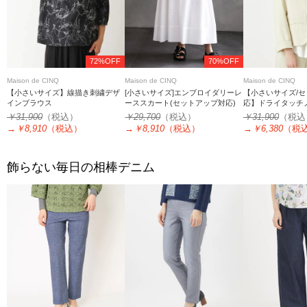
72%OFF
70%OFF
Maison de CINQ
Maison de CINQ
Maison de CINQ
【小さいサイズ】線描き刺繍デザ
[小さいサイズ]エンブロイダリーレ
【小さいサイズ/
インブラウス
ーススカート(セットアップ対応)
応】ドライタッチ
ケット
￥31,900
（税込）
￥29,700
（税込）
￥31,900
（税込
→
￥8,910
（税込）
→
￥8,910
（税込）
→
￥6,380
（税
飾らない毎日の相棒デニム