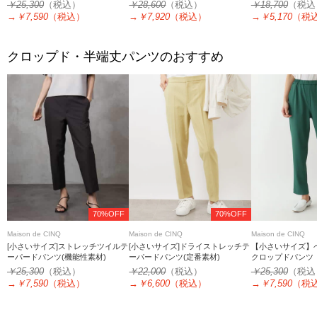
ースプルオンパン
￥25,300
（税込）
￥28,600
（税込）
￥18,700
（税込
→
￥7,590
（税込）
→
￥7,920
（税込）
→
￥5,170
（税
クロップド・半端丈パンツのおすすめ
70%OFF
70%OFF
Maison de CINQ
Maison de CINQ
Maison de CINQ
[小さいサイズ]ストレッチツイルテ
[小さいサイズ]ドライストレッチテ
【小さいサイズ】
ーパードパンツ(機能性素材)
ーパードパンツ(定番素材)
クロップドパンツ
￥25,300
（税込）
￥22,000
（税込）
￥25,300
（税込
→
￥7,590
（税込）
→
￥6,600
（税込）
→
￥7,590
（税