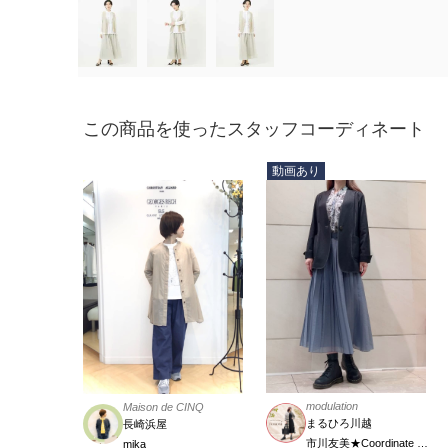
この商品を使ったスタッフコーディネート
動画あり
modulation
Maison de CINQ
まるひろ川越
長崎浜屋
市川友美★Coordinate Meister
mika