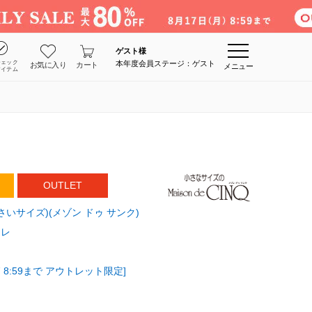
ゲスト
様
チェック
本年度会員ステージ：ゲスト
お気に入り
カート
メニュー
アイテム
OUTLET
E(小さいサイズ)(メゾン ドゥ サンク)
ジレ
 8:59まで アウトレット限定]
ト