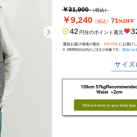
￥31,900
（税込）
￥9,240
71
%OFF
（税込）
42
3
円分のポイント還元
最短お届け地域の場合、
8月10日
にお届けし
※ 1時間58分以内のご注文が対象です。
商品のお
サイズ
159cm 57kgRecommende
Waist +2cm
Find out more on your body type