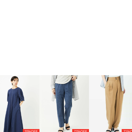
70%OFF
72%OFF
71%