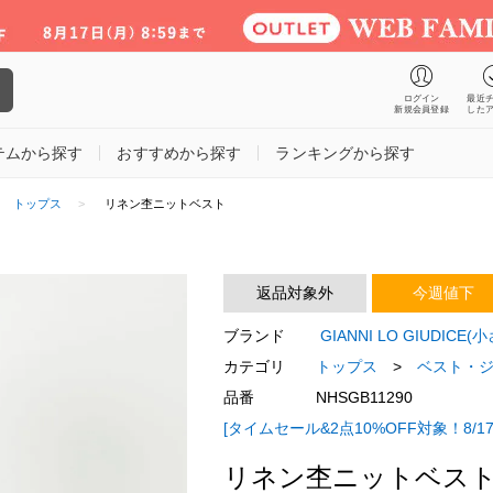
ログイン
最近
新規会員登録
した
テムから探す
おすすめから探す
ランキングから探す
トップス
リネン杢ニットベスト
返品対象外
今週値下
ブランド
GIANNI LO GIUDIC
カテゴリ
トップス
>
ベスト・
品番
NHSGB11290
[タイムセール&2点10%OFF対象！8/17
リネン杢ニットベス