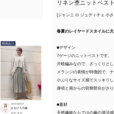
リネン杢ニットベス
[ジャンニ ロ ジュディチェ 小
春夏のレイヤードスタイルに欠
動画あり
■デザイン
7ゲージのニットベストです。
片畦編みなので、ざっくりとし
メランジの表情が特徴的で、ナ
小ぶりなサイズ感でスッキリし
身頃と肩からの切替部分がさり
modulation
■素材
まるひろ川越
天然繊維ならではの麻の清涼感
えだ えり