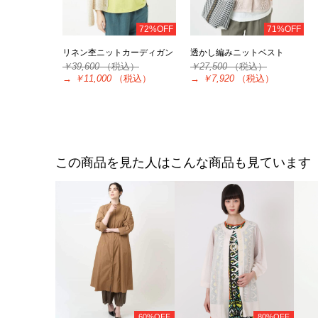
72%OFF
71%OFF
リネン杢ニットカーディガン
透かし編みニットベスト
￥39,600
（税込）
￥27,500
（税込）
→
￥11,000
（税込）
→
￥7,920
（税込）
この商品を見た人はこんな商品も見ています
60%OFF
80%OFF