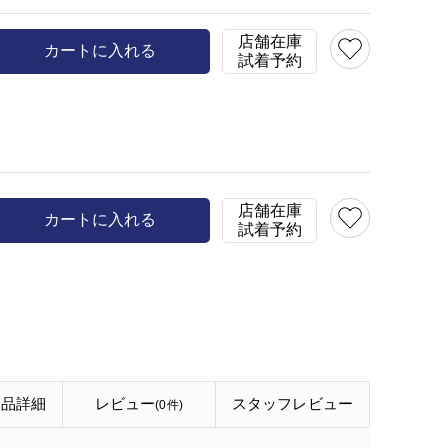
model:H154 B75 W59 H
店舗在庫
カートに入れる
試着予約
店舗在庫
カートに入れる
試着予約
商品詳細
レビュー
スタッフ
レビュー
(0件)