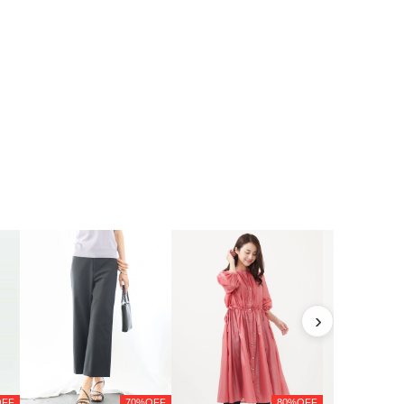
›
OFF
70%OFF
80%OFF