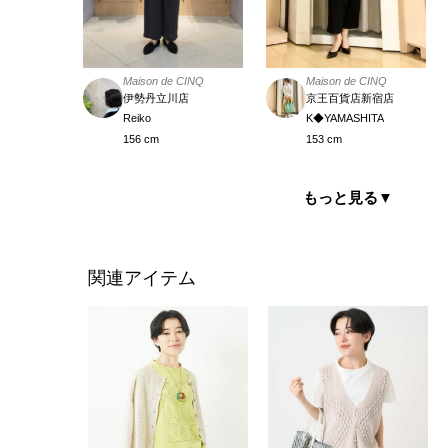
Maison de CINQ
Maison de CINQ
伊勢丹立川店
京王百貨店新宿店
Reiko
K◆YAMASHITA
156 cm
153 cm
もっと見る
▼
関連アイテム