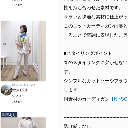
157 cm
性を持ち合わせた素材です。
サラッと快適な素材に仕上がっ
このニットカーディガンは麻と
することで杢調に表現した、奥
■スタイリングポイント
春のスタイリングに欠かせない
す。
シンプルなカットソーやブラウ
Maison de CINQ
します。
近鉄橿原店
シマユキ
同素材のカーディガン
【NHSG
153 cm
動画あり
---------------------------------------------
透け感：なし