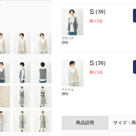
model:H154 B75 W59 H80 着用サイズ:S
S
(36)
在庫
S(36)
残り1点
残り2点
カラー
ベージュ(80)
ブラック
(94)
S
(36)
残り1点
ベージュ
(80)
商品説明
サイズ・