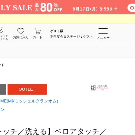
ゲスト
様
チェック
本年度会員ステージ：ゲスト
お気に入り
カート
メニュー
アイテム
ット
OUTLET
 HOMME(MKミッシェルクランオム)
ガン
レッチ／洗える】ベロアタッチ／