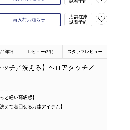
試着予約
店舗在庫
再入荷お知らせ
試着予約
商品詳細
レビュー
スタッフ
レビュー
(3件)
レッチ／洗える】ベロアタッチ／
ト
＿＿＿＿＿＿
っと軽い高級感】
洗えて着回せる万能アイテム】
＿＿＿＿＿＿