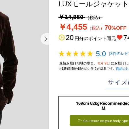
LUXモールジャケット
￥14,850
（税込）
￥4,455
70
%OFF
（税込）
20
7
円分のポイント還元
5.0
(3件のレビ
最短お届け地域の場合、
8月 9日
にお届けし
※13時間58分以内のご注文が対象です。
商品のお
サイズ
169cm 62kgRecommende
M
Find out more on your body type