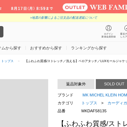
>地震の影響によるご注文品の配送遅延について
ログイン
最近
新規会員登録
した
テムから探す
おすすめから探す
ランキングから探す
トップス
【ふわふわ質感/ストレッチ／洗える】ベロアタッチ／LUXモールジャケ
返品対象外
SOLD OUT
ブランド
MK MICHEL KLEIN
カテゴリ
トップス
>
カーディ
品番
MKDAF58135
【ふわふわ質感/スト