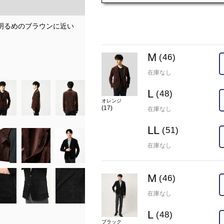
、明るめのブラウンに近い
94色 ブラック / モデル T180 / C90 / W7
在庫
M(46)
×
L(48)
×
LL(51)
M
(46)
カラー
ブラック(94)
在庫なし
L
(48)
オレンジ
(17)
在庫なし
LL
(51)
在庫なし
M
(46)
在庫なし
L
(48)
ブラック