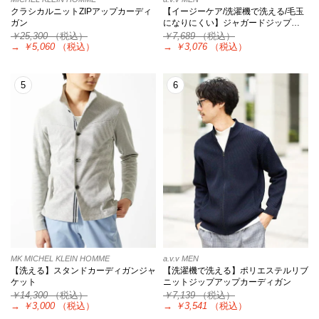
クラシカルニットZIPアップカーディ
【イージーケア/洗濯機で洗える/毛玉
ガン
になりにくい】ジャガードジップ…
￥25,300
（税込）
￥7,689
（税込）
→
￥5,060
（税込）
→
￥3,076
（税込）
5
6
MK MICHEL KLEIN HOMME
a.v.v MEN
【洗える】スタンドカーディガンジャ
【洗濯機で洗える】ポリエステルリブ
ケット
ニットジップアップカーディガン
￥14,300
（税込）
￥7,139
（税込）
→
￥3,000
（税込）
→
￥3,541
（税込）