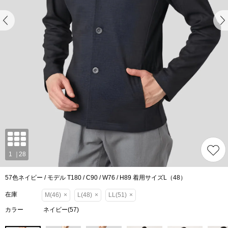
57色ネイビー / モデル T180 / C90 / W76 / H89 着用サイズL（48）
在庫
M(46)
×
L(48)
×
LL(51)
×
カラー
ネイビー(57)