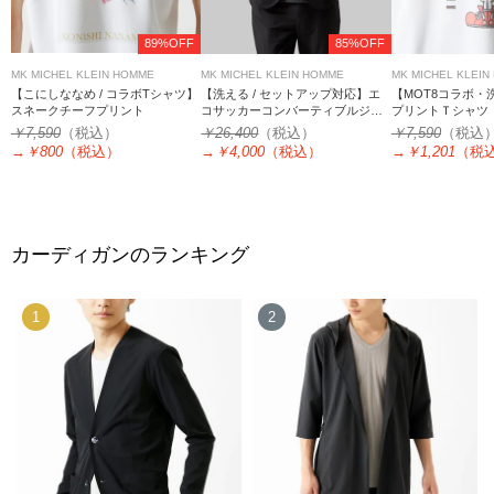
89%OFF
85%OFF
MK MICHEL KLEIN HOMME
MK MICHEL KLEIN HOMME
MK MICHEL KLEIN
【こにしななめ / コラボTシャツ】
【洗える / セットアップ対応】エ
【MOT8コラボ・
スネークチーフプリント
コサッカーコンバーティブルジャ
プリントＴシャツ
ケット
￥7,590
（税込）
￥26,400
（税込）
￥7,590
（税込
→
￥800
（税込）
→
￥4,000
（税込）
→
￥1,201
（税
カーディガンのランキング
1
2