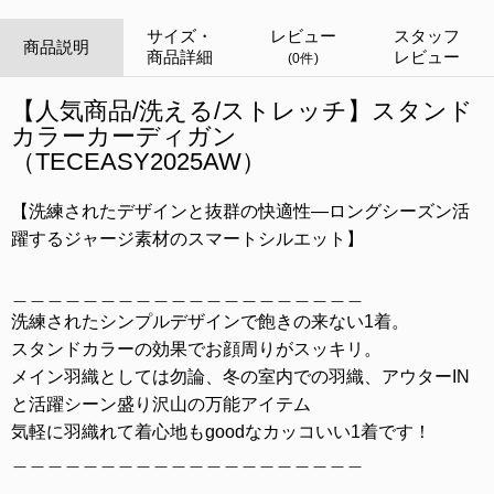
サイズ・
レビュー
スタッフ
商品説明
商品詳細
レビュー
(0件)
【人気商品/洗える/ストレッチ】スタンド
カラーカーディガン
（TECEASY2025AW）
【洗練されたデザインと抜群の快適性—ロングシーズン活
躍するジャージ素材のスマートシルエット】
＿＿＿＿＿＿＿＿＿＿＿＿＿＿＿＿＿＿＿＿
洗練されたシンプルデザインで飽きの来ない1着。
スタンドカラーの効果でお顔周りがスッキリ。
メイン羽織としては勿論、冬の室内での羽織、アウターIN
と活躍シーン盛り沢山の万能アイテム
気軽に羽織れて着心地もgoodなカッコいい1着です！
＿＿＿＿＿＿＿＿＿＿＿＿＿＿＿＿＿＿＿＿