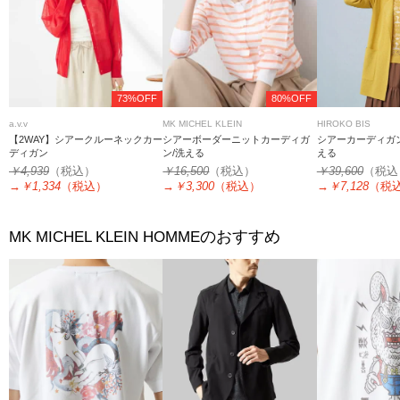
73%OFF
80%OFF
a.v.v
MK MICHEL KLEIN
HIROKO BIS
【2WAY】シアークルーネックカー
シアーボーダーニットカーディガ
シアーカーディガン
ディガン
ン/洗える
える
￥4,939
（税込）
￥16,500
（税込）
￥39,600
（税込
→
￥1,334
（税込）
→
￥3,300
（税込）
→
￥7,128
（税
のおすすめ
MK MICHEL KLEIN HOMME