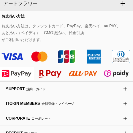
アートフラワー
スウェット・ジャージー
セットアップパンツ
チェスターコート
ベルト・サスペンダー
ピアス・イヤリング
トートバッグ
すべてのシューズ
CHRISTIAN AUJARD Lサイズ
お支払い方法
その他のトップス
セットアップスカート
モッズコート
帽子
ブレスレット・バングル
ショルダーバッグ
パンプス
すべてのアートフラワー
eur3
お支払い方法は、クレジットカード、PayPay、楽天ペイ、au PAY、
あと払い（ペイディ）、GMO後払い、代金引換
セットアップワンピース
ステンカラーコート
ヘアアクセサリー
ブローチ・コサージュ
ボストンバッグ
スニーカー
ローズ
Maison de CINQ
がご利用いただけます。
その他のジャケット・スーツ
ノーカラーコート
財布・名刺入れ・ケース
その他のアクセサリー
クラッチバッグ
ブーツ・ブーティー
オーキッド・胡蝶蘭
MK MICHEL KLEIN BAG
ライダースジャケット
ハンカチ・バンダナ
バックパック・リュック
フラットシューズ
カサブランカ・カラー
HIROKO KOSHINO
デニムジャケット
手袋
ボディバッグ・メッセンジャーバッグ
ローファー
ラナンキュラス
re:edition project 165
SUPPORT
規約・ガイド
ダウンジャケット・コート
チャーム・ストラップ
トラベルバッグ
ドレスシューズ
ポプリアレンジ＆フレグランス
HIROKO BIS
ITOKIN MEMBERS
会員登録・マイページ
その他のコート・ブルゾン
ネクタイ
ビジネスバッグ
サンダル・ミュール
グリーン
HIROKO BIS GRANDE
CORPORATE
コーポレート
ポーチ
その他のバッグ
その他のシューズ
その他のアートフラワー