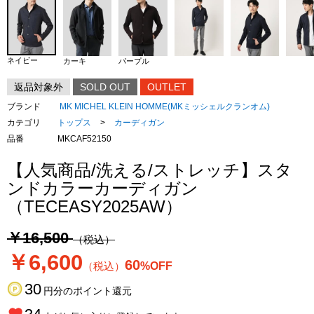
ネイビー
カーキ
パープル
返品対象外
SOLD OUT
OUTLET
ブランド
MK MICHEL KLEIN HOMME(MKミッシェルクランオム)
カテゴリ
トップス
>
カーディガン
品番
MKCAF52150
【人気商品/洗える/ストレッチ】スタ
ンドカラーカーディガン
（TECEASY2025AW）
￥16,500
（税込）
￥6,600
60
（税込）
%OFF
30
円分のポイント還元