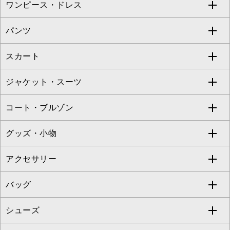
ワンピース・ドレス
すべてのトップス
S sybilla
BUYERS SELECT
パンツ
カットソー・Tシャツ
すべてのワンピース・ドレス
Jocomomola
スカート
ブラウス・シャツ
ワンピース
すべてのパンツ
TARA JARMON
ジャケット・スーツ
ニット・セーター
ドレス
フルレングスパンツ
すべてのスカート
ZAPA
コート・ブルゾン
カーディガン
チュニック
クロップド・半端丈パンツ
ロング・マキシ丈スカート
すべてのジャケット・スーツ
TONEA
グッズ・小物
アンサンブルセット
ジャンパースカート
ガウチョ・ワイドパンツ
ひざ丈スカート
テーラードジャケット
すべてのコート・ブルゾン
al'aise modulation
アクセサリー
ベスト・ジレ
その他のワンピース・ドレス
ハーフ・ショート丈パンツ
ミモレ丈スカート
ノーカラージャケット
トレンチコート
すべてのグッズ・小物
GEORGES RECH
バッグ
パーカー
サロペット・オールインワン
ショート・ミニ丈スカート
セットアップ
ピーコート
マスク
すべてのアクセサリー
GIANNI LO GIUDICE
シューズ
タンクトップ・キャミソール
その他のパンツ
その他のスカート
セットアップジャケット
ダッフルコート
ストール・マフラー・スヌード
ネックレス
すべてのバッグ
CHRISTIAN AUJARD