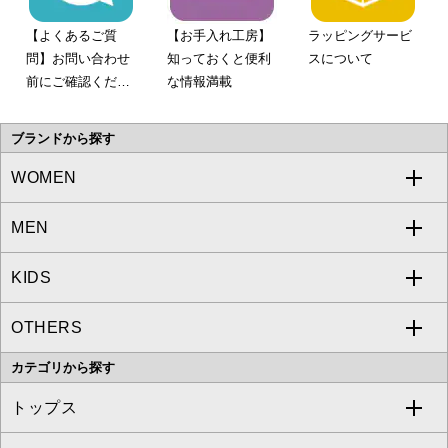
【よくあるご質
【お手入れ工房】
ラッピングサービ
問】お問い合わせ
知っておくと便利
スについて
前にご確認くださ
な情報満載
い。
ブランドから探す
WOMEN
MEN
a.v.v
KIDS
MICHEL KLEIN
a.v.v
OTHERS
MK MICHEL KLEIN
MICHEL KLEIN HOMME
a.v.v
カテゴリから探す
OFUON le MK
MK MICHEL KLEIN HOMME
MK MICHEL KLEIN BAG
トップス
Sybilla
EMILIO ROBBA