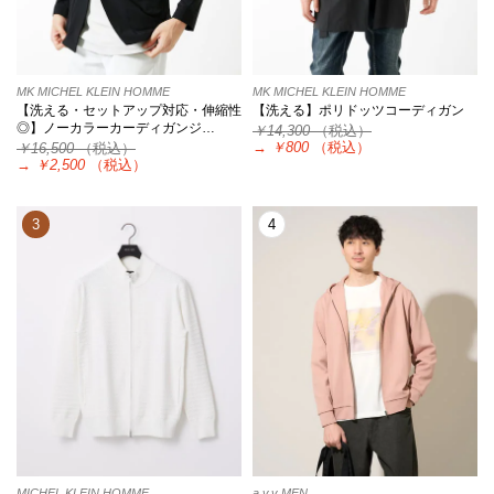
MK MICHEL KLEIN HOMME
MK MICHEL KLEIN HOMME
【洗える・セットアップ対応・伸縮性
【洗える】ポリドッツコーディガン
◎】ノーカラーカーディガンジ…
￥14,300
（税込）
→
￥800
（税込）
￥16,500
（税込）
→
￥2,500
（税込）
3
4
MICHEL KLEIN HOMME
a.v.v MEN