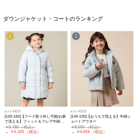
ダウンジャケット・コートのランキング
1
2
a.v.v KIDS
a.v.v KIDS
[100-160]【フード取り外し可能/お家
[140-150]【おうちで洗える】中綿シ
で洗える】フィット＆フレア中綿…
ョートアウター
￥8,789
（税込）
￥8,990
（税込）
→
￥6,328
（税込）
→
￥4,854
（税込）