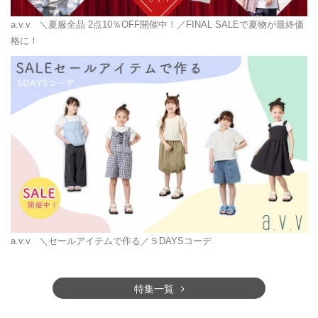
a.v.v
＼夏服全品 2点10％OFF開催中！／FINAL SALEで夏物が最終価
格に！
a.v.v
＼セールアイテムで作る／５DAYSコーデ
特集一覧