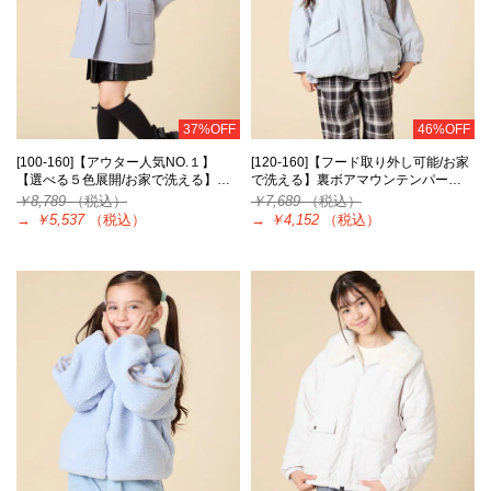
37%OFF
46%OFF
[100-160]【アウター人気NO.１】
[120-160]【フード取り外し可能/お家
【選べる５色展開/お家で洗える】…
で洗える】裏ボアマウンテンパー…
￥8,789
（税込）
￥7,689
（税込）
→
￥5,537
（税込）
→
￥4,152
（税込）