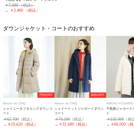
￥7,689
（税込）
→
￥3,460
（税込）
ダウンジャケット・コートのおすすめ
75%OFF
60%OFF
Maison de CINQ
Maison de CINQ
HIROKO KOSHINO
シャイニータフタロングダウンコ
シャドードットジャガードダウン
千鳥柄ジャカード
ート
コート
ト
￥62,700
（税込）
￥79,200
（税込）
￥132,000
（税
→
￥15,620
（税込）
→
￥31,680
（税込）
→
￥66,000
（税