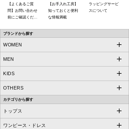
【よくあるご質
【お手入れ工房】
ラッピングサービ
問】お問い合わせ
知っておくと便利
スについて
前にご確認くださ
な情報満載
い。
ブランドから探す
WOMEN
MEN
a.v.v
KIDS
MICHEL KLEIN
a.v.v
OTHERS
MK MICHEL KLEIN
MICHEL KLEIN HOMME
a.v.v
カテゴリから探す
OFUON le MK
MK MICHEL KLEIN HOMME
MK MICHEL KLEIN BAG
トップス
Sybilla
EMILIO ROBBA
ワンピース・ドレス
すべてのトップス