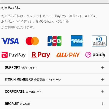
CHRISTIAN AUJARD Lサイズ
お支払い方法
その他のトップス
セットアップスカート
モッズコート
帽子
ブレスレット・バングル
ショルダーバッグ
パンプス
すべてのアートフラワー
eur3
お支払い方法は、クレジットカード、PayPay、楽天ペイ、au PAY、
あと払い（ペイディ）、GMO後払い、代金引換
セットアップワンピース
ステンカラーコート
ヘアアクセサリー
ブローチ・コサージュ
ボストンバッグ
スニーカー
ローズ
Maison de CINQ
がご利用いただけます。
その他のジャケット・スーツ
ノーカラーコート
財布・名刺入れ・ケース
その他のアクセサリー
クラッチバッグ
ブーツ・ブーティー
オーキッド・胡蝶蘭
MK MICHEL KLEIN BAG
ライダースジャケット
ハンカチ・バンダナ
バックパック・リュック
フラットシューズ
カサブランカ・カラー
HIROKO KOSHINO
デニムジャケット
手袋
ボディバッグ・メッセンジャーバッグ
ローファー
ラナンキュラス
re:edition project 165
SUPPORT
規約・ガイド
ダウンジャケット・コート
チャーム・ストラップ
トラベルバッグ
ドレスシューズ
ポプリアレンジ＆フレグランス
HIROKO BIS
ITOKIN MEMBERS
会員登録・マイページ
その他のコート・ブルゾン
ネクタイ
ビジネスバッグ
サンダル・ミュール
グリーン
HIROKO BIS GRANDE
CORPORATE
コーポレート
ポーチ
その他のバッグ
その他のシューズ
その他のアートフラワー
RECRUIT
求人情報
傘・日傘