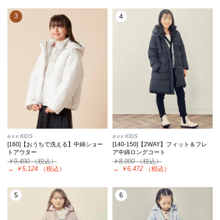
3
4
a.v.v KIDS
a.v.v KIDS
[160]【おうちで洗える】中綿ショー
[140-150]【2WAY】フィット＆フレ
トアウター
ア中綿ロングコート
￥9,490
（税込）
￥8,990
（税込）
→
￥5,124
（税込）
→
￥6,472
（税込）
5
6