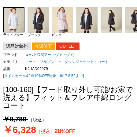
ライトブルー
ブラック
ピンク
返品対象外
今週値下
OUTLET
ブランド
a.v.v KIDS(アー・ヴェ・ヴェ)
カテゴリ
コート・ブルゾン
>
ダウンジャケット・コート
品番
KJUAD02079
[タイムセール&2点10%OFF対象！8/17 8:59まで]
[100-160]【フード取り外し可能/お家で
洗える】フィット＆フレア中綿ロング
コート
￥8,789
（税込）
￥6,328
28
（税込）
%OFF