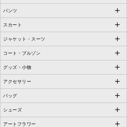
S sybilla
BUYERS SELECT
パンツ
カットソー・Tシャツ
すべてのワンピース・ドレス
Jocomomola
スカート
ブラウス・シャツ
ワンピース
すべてのパンツ
TARA JARMON
ジャケット・スーツ
ニット・セーター
ドレス
フルレングスパンツ
すべてのスカート
ZAPA
コート・ブルゾン
カーディガン
チュニック
クロップド・半端丈パンツ
ロング・マキシ丈スカート
すべてのジャケット・スーツ
TONEA
グッズ・小物
アンサンブルセット
ジャンパースカート
ガウチョ・ワイドパンツ
ひざ丈スカート
テーラードジャケット
すべてのコート・ブルゾン
al'aise modulation
アクセサリー
ベスト・ジレ
その他のワンピース・ドレス
ハーフ・ショート丈パンツ
ミモレ丈スカート
ノーカラージャケット
トレンチコート
すべてのグッズ・小物
GEORGES RECH
バッグ
パーカー
サロペット・オールインワン
ショート・ミニ丈スカート
セットアップ
ピーコート
マスク
すべてのアクセサリー
GIANNI LO GIUDICE
シューズ
タンクトップ・キャミソール
その他のパンツ
その他のスカート
セットアップジャケット
ダッフルコート
ストール・マフラー・スヌード
ネックレス
すべてのバッグ
CHRISTIAN AUJARD
アートフラワー
スウェット・ジャージー
セットアップパンツ
チェスターコート
ベルト・サスペンダー
ピアス・イヤリング
トートバッグ
すべてのシューズ