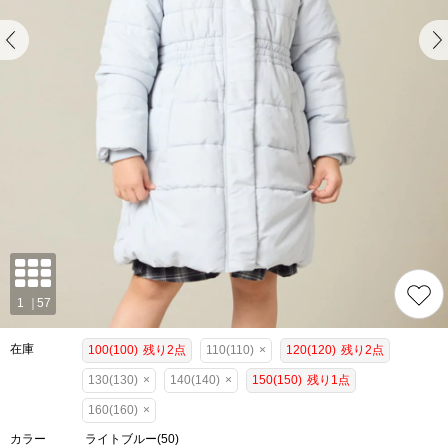
在庫
100(100)
残り2点
110(110)
×
120(120)
残り2点
130(130)
×
140(140)
×
150(150)
残り1点
160(160)
×
カラー
ライトブルー(50)