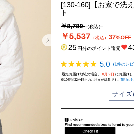
[130-160]【お
ト
￥8,789
（税込）
￥5,537
37
%OFF
（税込）
25
4
円分のポイント還元
5.0
(1件のレビ
最短お届け地域の場合、
8月 9日
にお届けし
※10時間32分以内のご注文が対象です。
商品のお
サイズ
Find recommended sizes tailored to your
Check Fit