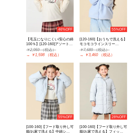
46%OFF
55%OFF
【毛玉になりにくい/安心の綿
[120-160]【おうちで洗える】
100％】[120-160]アソート…
モコモコラインスリー…
￥2,959
（税込）
￥7,689
（税込）
→
￥1,598
（税込）
→
￥3,460
（税込）
55%OFF
28%OFF
[100-160]【フード取り外し可
[100-160]【フード取り外し可
能/お家で洗える】中綿シ…
能/お家で洗える】フィッ…