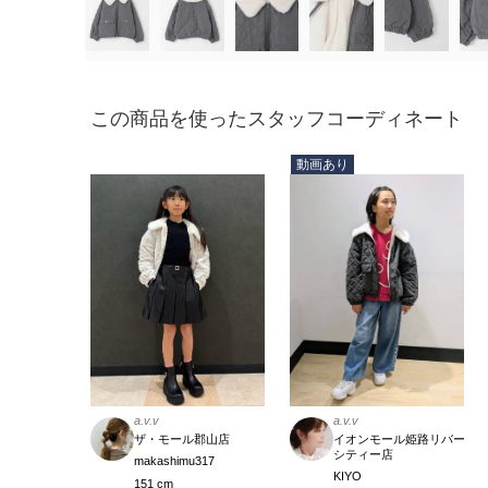
この商品を使ったスタッフコーディネート
動画あり
a.v.v
a.v.v
ザ・モール郡山店
イオンモール姫路リバー
シティー店
makashimu317
KIYO
151 cm