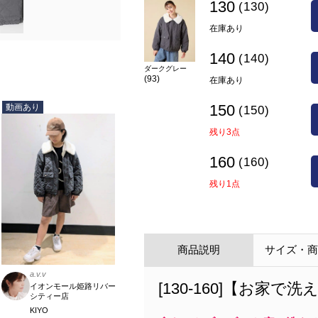
130
(130)
在庫あり
140
(140)
ダークグレー
(93)
在庫あり
150
動画あり
(150)
残り3点
160
(160)
残り1点
商品説明
サイズ・
a.v.v
[130-160]【お
イオンモール姫路リバー
シティー店
KIYO