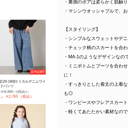
・裏側のボアは柔らかく肌触り
・マシンウオッシャブルで、お
【スタイリング】
・シンプルなスウェットやデニ
・チェック柄のスカートを合わ
・MA-1のようなデザインな
・ミニボトムとブーツを合わせ
37%OFF
に！
[120-160]ケミカルデニムワイ
・すっきりとした着丈の上着な
ドパンツ
￥4,389
（税込）
も◎
→
￥2,765
（税込）
・ワンピースやフレアスカート
・軽くてあたたかい素材なので