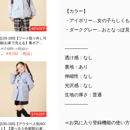
【カラー】
・アイボリー…女の子らしくも
46%OFF
・ダークグレー…おとなっぽ見
[120-160]【フード取り外し可
能/お家で洗える】裏ボア…
----------------
￥7,689
（税込）
→
￥4,152
（税込）
透け感：なし
裏地：あり
伸縮性：なし
光沢感：なし
生地の厚さ：普通
----------------
37%OFF
≪お気に入り登録機能の使い方
[100-160]【アウター人気NO.
１】【選べる５色展開/お家…