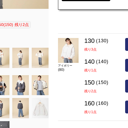
model:H149 size:150
在庫
50(150)
残り2点
130(130)
○
140(140)
○
160(160)
残り1点
130
(130)
カラー
ダークグレー(93)
残り3点
140
(140)
アイボリー
(80)
残り1点
150
(150)
残り2点
160
(160)
残り1点