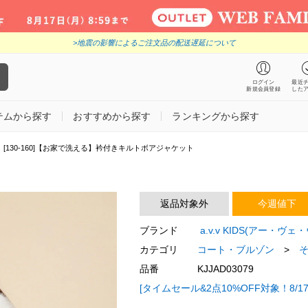
>地震の影響によるご注文品の配送遅延について
ログイン
最近
新規会員登録
した
テムから探す
おすすめから探す
ランキングから探す
[130-160]【お家で洗える】衿付きキルトボアジャケット
返品対象外
今週値下
ブランド
a.v.v KIDS(アー・ヴェ
カテゴリ
コート・ブルゾン
>
品番
KJJAD03079
[タイムセール&2点10%OFF対象！8/17 