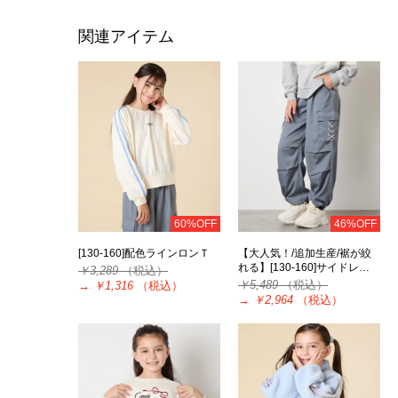
関連アイテム
60%OFF
46%OFF
[130-160]配色ラインロンＴ
【大人気！/追加生産/裾が絞
れる】[130-160]サイドレ…
￥3,289
（税込）
￥5,489
（税込）
→
￥1,316
（税込）
→
￥2,964
（税込）