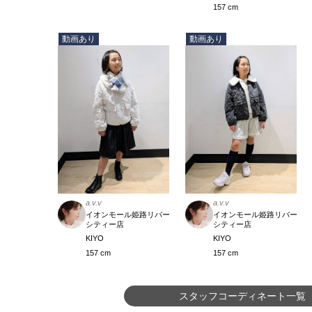
157 cm
動画あり
動画あり
a.v.v
a.v.v
イオンモール姫路リバー
イオンモール姫路リバー
シティー店
シティー店
KIYO
KIYO
157 cm
157 cm
スタッフコーディネート一覧