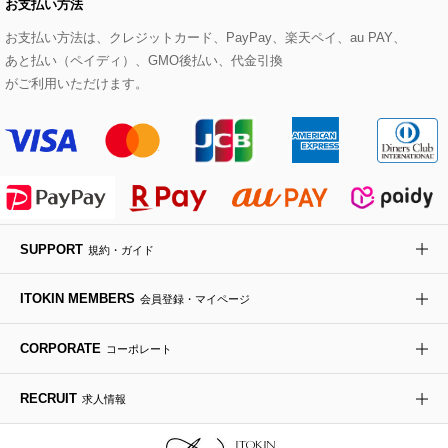
お支払い方法
その他のトップス
セットアップスカート
モッズコート
帽子
ブレスレット・バングル
ショルダーバッグ
パンプス
すべてのアートフラワー
eur3
お支払い方法は、クレジットカード、PayPay、楽天ペイ、au PAY、
あと払い（ペイディ）、GMO後払い、代金引換
セットアップワンピース
ステンカラーコート
ヘアアクセサリー
ブローチ・コサージュ
ボストンバッグ
スニーカー
ローズ
Maison de CINQ
がご利用いただけます。
その他のジャケット・スーツ
ノーカラーコート
財布・名刺入れ・ケース
その他のアクセサリー
クラッチバッグ
ブーツ・ブーティー
オーキッド・胡蝶蘭
MK MICHEL KLEIN BAG
ライダースジャケット
ハンカチ・バンダナ
バックパック・リュック
フラットシューズ
カサブランカ・カラー
HIROKO KOSHINO
デニムジャケット
手袋
ボディバッグ・メッセンジャーバッグ
ローファー
ラナンキュラス
re:edition project 165
SUPPORT
規約・ガイド
ダウンジャケット・コート
チャーム・ストラップ
トラベルバッグ
ドレスシューズ
ポプリアレンジ＆フレグランス
HIROKO BIS
ITOKIN MEMBERS
会員登録・マイページ
その他のコート・ブルゾン
ネクタイ
ビジネスバッグ
サンダル・ミュール
グリーン
HIROKO BIS GRANDE
CORPORATE
コーポレート
ポーチ
その他のバッグ
その他のシューズ
その他のアートフラワー
RECRUIT
求人情報
傘・日傘