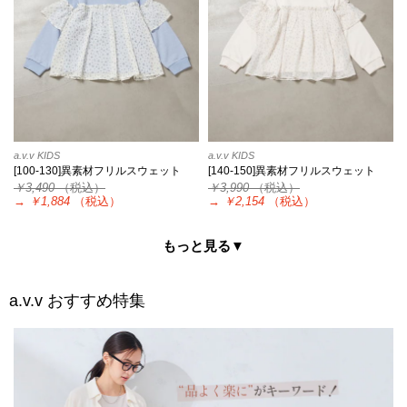
a.v.v KIDS
a.v.v KIDS
[100-130]異素材フリルスウェット
[140-150]異素材フリルスウェット
￥3,490
（税込）
￥3,990
（税込）
→
￥1,884
（税込）
→
￥2,154
（税込）
もっと見る▼
a.v.v
おすすめ特集