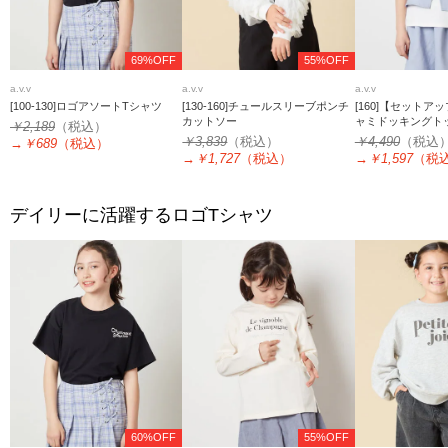
69%OFF
55%OFF
a.v.v
a.v.v
a.v.v
[100-130]ロゴアソートTシャツ
[130-160]チュールスリーブポンチ
[160]【セットア
カットソー
ャミドッキングト
￥2,189
（税込）
￥3,839
（税込）
￥4,490
（税込
→
￥689
（税込）
→
￥1,727
（税込）
→
￥1,597
（税
デイリーに活躍するロゴTシャツ
60%OFF
55%OFF