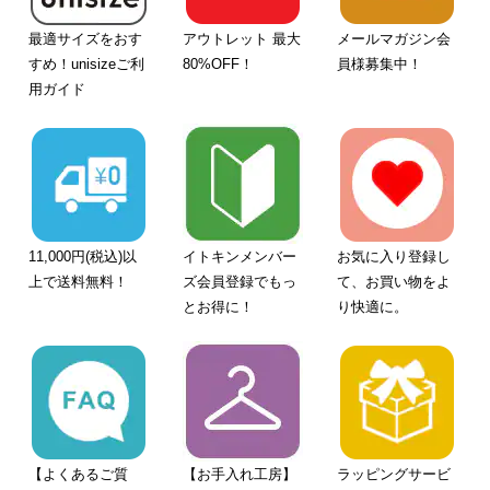
最適サイズをおす
アウトレット 最大
メールマガジン会
すめ！unisizeご利
80%OFF！
員様募集中！
用ガイド
11,000円(税込)以
イトキンメンバー
お気に入り登録し
上で送料無料！
ズ会員登録でもっ
て、お買い物をよ
とお得に！
り快適に。
【よくあるご質
【お手入れ工房】
ラッピングサービ