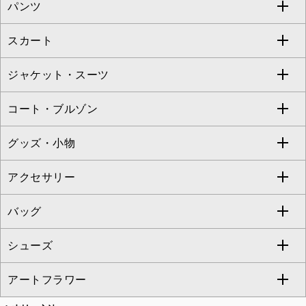
パンツ
カットソー・Tシャツ
すべてのワンピース・ドレス
Jocomomola
スカート
ブラウス・シャツ
ワンピース
すべてのパンツ
TARA JARMON
ジャケット・スーツ
ニット・セーター
ドレス
フルレングスパンツ
すべてのスカート
ZAPA
コート・ブルゾン
カーディガン
チュニック
クロップド・半端丈パンツ
ロング・マキシ丈スカート
すべてのジャケット・スーツ
TONEA
グッズ・小物
アンサンブルセット
ジャンパースカート
ガウチョ・ワイドパンツ
ひざ丈スカート
テーラードジャケット
すべてのコート・ブルゾン
al'aise modulation
アクセサリー
ベスト・ジレ
その他のワンピース・ドレス
ハーフ・ショート丈パンツ
ミモレ丈スカート
ノーカラージャケット
トレンチコート
すべてのグッズ・小物
GEORGES RECH
バッグ
パーカー
サロペット・オールインワン
ショート・ミニ丈スカート
セットアップ
ピーコート
マスク
すべてのアクセサリー
GIANNI LO GIUDICE
シューズ
タンクトップ・キャミソール
その他のパンツ
その他のスカート
セットアップジャケット
ダッフルコート
ストール・マフラー・スヌード
ネックレス
すべてのバッグ
CHRISTIAN AUJARD
アートフラワー
スウェット・ジャージー
セットアップパンツ
チェスターコート
ベルト・サスペンダー
ピアス・イヤリング
トートバッグ
すべてのシューズ
CHRISTIAN AUJARD Lサイズ