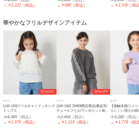
→
￥2,222
（税込）
→
￥689
（税込）
→
￥1,030
（税
華やかなフリルデザインアイテム
55%OFF
55%OFF
a.v.v
a.v.v
a.v.v
[140-150]フリルキャミドッキング
[100-160]【WEB限定商品/裏起毛/
【接触冷感/ジメジ
トップス
チュールフリル/ワンポイント刺繍/
りにくい/安心の綿10
クロップド丈】チュールスリーブ
150]フリルオフシ
￥4,389
（税込）
￥2,490
（税込）
￥3,289
（税込
クロップドトレーナー
→
￥1,975
（税込）
→
￥1,119
（税込）
→
￥1,776
（税