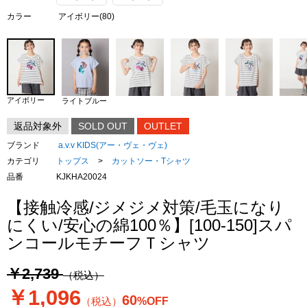
カラー
アイボリー(80)
アイボリー
ライトブルー
返品対象外
SOLD OUT
OUTLET
ブランド
a.v.v KIDS(アー・ヴェ・ヴェ)
カテゴリ
トップス
>
カットソー・Tシャツ
品番
KJKHA20024
【接触冷感/ジメジメ対策/毛玉になり
にくい/安心の綿100％】[100-150]スパ
ンコールモチーフＴシャツ
￥2,739
（税込）
￥1,096
60
（税込）
%OFF