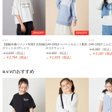
28%OFF
59%OFF
a.v.v
a.v.v
a.v.v
【接触冷感/ジメジメ対策】[130]袖
[140-150]オーバーシルエット配色
[140-150]デニ
スリットロゴTシャツ
ロゴスウェット
￥4,389
（税込
￥3,839
（税込）
￥4,490
（税込）
→
￥3,160
（税
→
￥2,764
（税込）
→
￥1,819
（税込）
a.v.v
のおすすめ