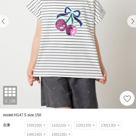
model:H147.5 size:150
在庫
100(100)
×
110(110)
×
120(120)
×
130(130)
×
140(140)
×
150(150)
×