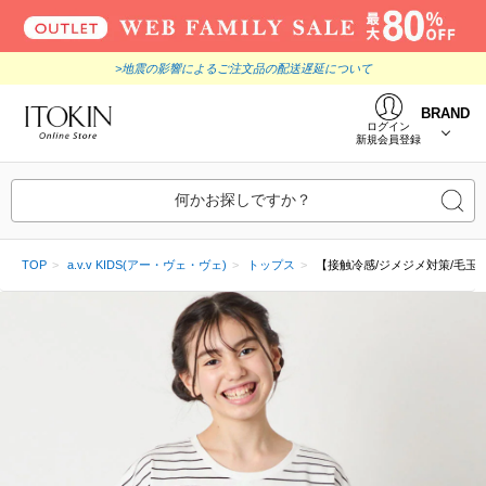
>地震の影響によるご注文品の配送遅延について
BRAND
ログイン
新規会員登録
何かお探しですか？
TOP
a.v.v KIDS(アー・ヴェ・ヴェ)
トップス
【接触冷感/ジメジメ対策/毛玉に