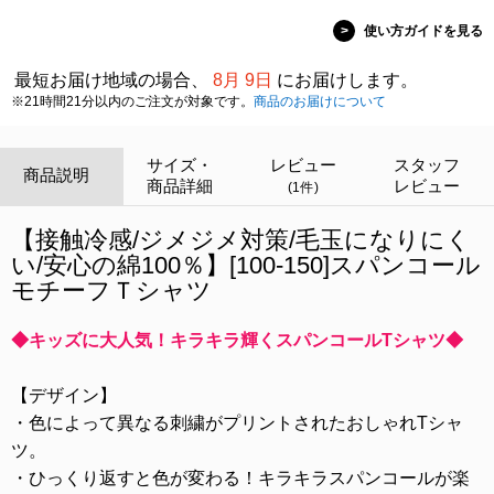
>
使い方ガイドを見る
最短お届け地域の場合、
8月 9日
にお届けします。
※21時間21分以内のご注文が対象です。
商品のお届けについて
サイズ・
レビュー
スタッフ
商品説明
商品詳細
レビュー
(1件)
【接触冷感/ジメジメ対策/毛玉になりにく
い/安心の綿100％】[100-150]スパンコール
モチーフＴシャツ
◆キッズに大人気！キラキラ輝くスパンコールTシャツ◆
【デザイン】
・色によって異なる刺繍がプリントされたおしゃれTシャ
ツ。
・ひっくり返すと色が変わる！キラキラスパンコールが楽