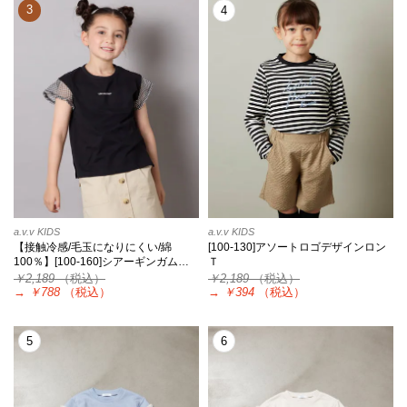
3
4
a.v.v KIDS
a.v.v KIDS
【接触冷感/毛玉になりにくい/綿
[100-130]アソートロゴデザインロン
100％】[100-160]シアーギンガム…
Ｔ
￥2,189
（税込）
￥2,189
（税込）
→
￥788
（税込）
→
￥394
（税込）
5
6