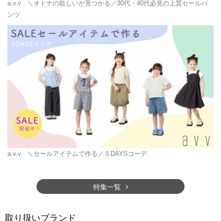
a.v.v
＼オトナの欲しいが見つかる／30代・40代必見の上質セールパ
ンツ
a.v.v
＼セールアイテムで作る／５DAYSコーデ
特集一覧
取り扱いブランド