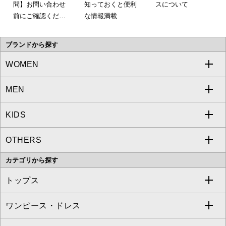
問】お問い合わせ
知っておくと便利
スについて
前にご確認くださ
な情報満載
い。
ブランドから探す
WOMEN
MEN
a.v.v
KIDS
MICHEL KLEIN
a.v.v
OTHERS
MK MICHEL KLEIN
MICHEL KLEIN HOMME
a.v.v
カテゴリから探す
OFUON le MK
MK MICHEL KLEIN HOMME
MK MICHEL KLEIN BAG
トップス
Sybilla
EMILIO ROBBA
ワンピース・ドレス
すべてのトップス
S sybilla
BUYERS SELECT