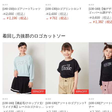
a.v.v
a.v.v
a.v.v
[140-150]ロゴアソートTシャツ
[100-130]ロゴプリントロンＴ
[130-160]【袖
ゴ＋パール調デザ
￥2,990
（税込）
￥1,690
（税込）
ススメ】レーステ
￥3,839
（税込
→
￥1,196
（税込）
→
￥761
（税込）
ナー
→
￥1,382
（税
着回し力抜群のロゴカットソー
55%OFF
69%OFF
a.v.v
a.v.v
a.v.v
[130-160]【裏起毛/クロップド丈/
[100-130]アソートロゴプリントT
[100-130]アソ
リメイク風】レースロゴクロップ
シャツ
ナー
ドトレーナー
￥4,939
（税込）
￥2,189
（税込）
￥2,290
（税込