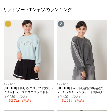
カットソー・Tシャツのランキング
1
2
a.v.v KIDS
a.v.v KIDS
[130-160]【裏起毛/クロップド丈/リメ
[100-160]【WEB限定商品/裏起毛/チ
イク風】レースロゴクロップドト…
ュールフリル/ワンポイント刺繍/ク…
￥4,939
（税込）
￥2,490
（税込）
→
￥2,222
（税込）
→
￥1,119
（税込）