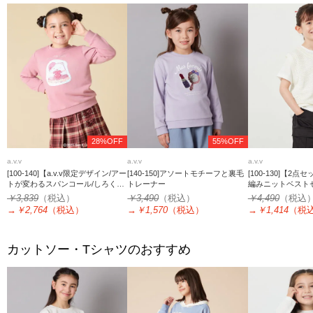
28%OFF
55%OFF
a.v.v
a.v.v
a.v.v
[100-140]【a.v.v限定デザイン/アー
[140-150]アソートモチーフと裏毛
[100-130]【2
トが変わるスパンコール/しろくま
トレーナー
編みニットベスト
とねこ/とかげとぺんぎん】すみっ
￥3,839
（税込）
￥3,490
（税込）
￥4,490
（税込
コぐらしスパンコールトレーナー
→
￥2,764
（税込）
→
￥1,570
（税込）
→
￥1,414
（税
カットソー・Tシャツのおすすめ