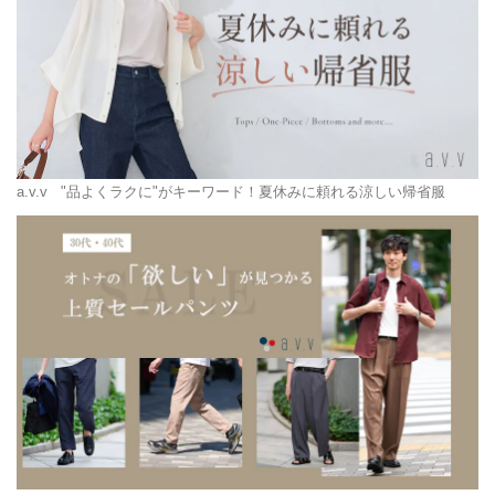
a.v.v
"品よくラクに"がキーワード！夏休みに頼れる涼しい帰省服