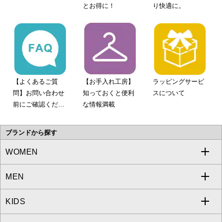
とお得に！
り快適に。
【よくあるご質
【お手入れ工房】
ラッピングサービ
問】お問い合わせ
知っておくと便利
スについて
前にご確認くださ
な情報満載
い。
ブランドから探す
WOMEN
MEN
a.v.v
KIDS
MICHEL KLEIN
a.v.v