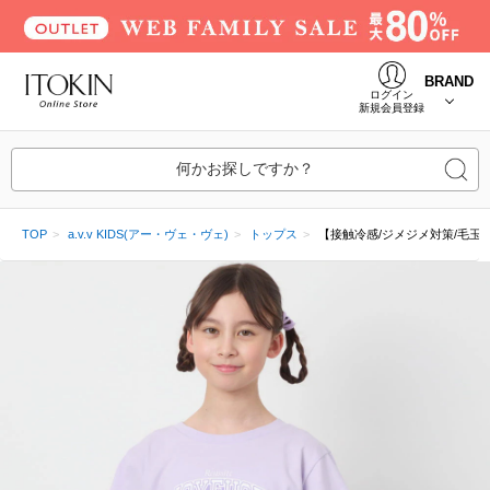
BRAND
ログイン
新規会員登録
何かお探しですか？
TOP
a.v.v KIDS(アー・ヴェ・ヴェ)
トップス
【接触冷感/ジメジメ対策/毛玉に