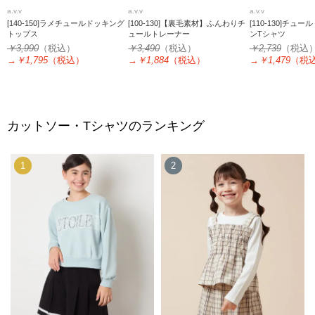
a.v.v
a.v.v
a.v.v
[140-150]ラメチュールドッキング
[100-130]【裏毛素材】ふんわりチ
[110-130]チュ
トップス
ュールトレーナー
ンTシャツ
￥3,990
（税込）
￥3,490
（税込）
￥2,739
（税込
→
￥1,795
（税込）
→
￥1,884
（税込）
→
￥1,479
（税
カットソー・Tシャツのランキング
1
2