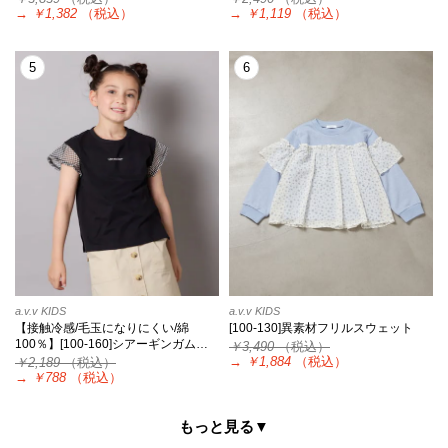
→
￥1,382
（税込）
→
￥1,119
（税込）
5
6
a.v.v KIDS
a.v.v KIDS
【接触冷感/毛玉になりにくい/綿
[100-130]異素材フリルスウェット
100％】[100-160]シアーギンガム…
￥3,490
（税込）
→
￥1,884
（税込）
￥2,189
（税込）
→
￥788
（税込）
もっと見る▼