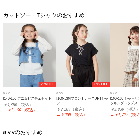
カットソー・Tシャツのおすすめ
28%OFF
69%OFF
a.v.v
a.v.v
a.v.v
[140-150]デニムビスチェセット
[100-130]フロントレースUPTシャ
[100-160]シャ
ツ
ッキングトップス
￥4,389
（税込）
￥2,189
（税込）
￥3,839
（税込
→
￥3,160
（税込）
→
￥689
（税込）
→
￥1,727
（税
a.v.v
のおすすめ