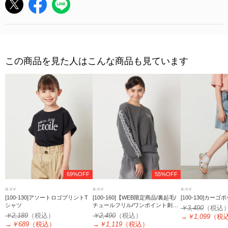
この商品を見た人はこんな商品も見ています
69%OFF
55%OFF
a.v.v
a.v.v
a.v.v
[100-130]アソートロゴプリントT
[100-160]【WEB限定商品/裏起毛/
[100-130]カー
シャツ
チュールフリル/ワンポイント刺繍/
￥3,490
（税込
クロップド丈】チュールスリーブ
￥2,189
（税込）
￥2,490
（税込）
→
￥1,099
（税
クロップドトレーナー
→
￥689
（税込）
→
￥1,119
（税込）