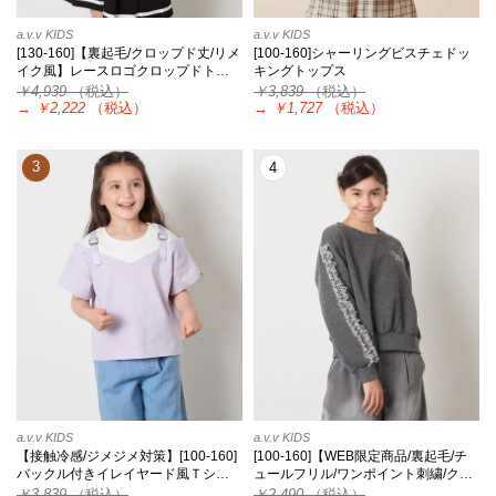
a.v.v KIDS
a.v.v KIDS
[130-160]【裏起毛/クロップド丈/リメ
[100-160]シャーリングビスチェドッ
イク風】レースロゴクロップドト…
キングトップス
￥4,939
（税込）
￥3,839
（税込）
→
￥2,222
（税込）
→
￥1,727
（税込）
3
4
a.v.v KIDS
a.v.v KIDS
【接触冷感/ジメジメ対策】[100-160]
[100-160]【WEB限定商品/裏起毛/チ
バックル付きイレイヤード風Ｔシ…
ュールフリル/ワンポイント刺繍/ク…
￥3,839
（税込）
￥2,490
（税込）