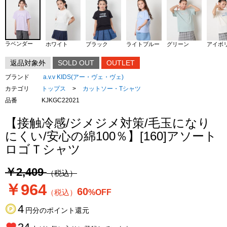
ラベンダー
ホワイト
ブラック
ライトブルー
グリーン
アイボ
返品対象外
SOLD OUT
OUTLET
ブランド
a.v.v KIDS(アー・ヴェ・ヴェ)
カテゴリ
トップス
>
カットソー・Tシャツ
品番
KJKGC22021
【接触冷感/ジメジメ対策/毛玉になり
にくい/安心の綿100％】[160]アソート
ロゴＴシャツ
￥2,409
（税込）
￥964
60
（税込）
%OFF
4
円分のポイント還元