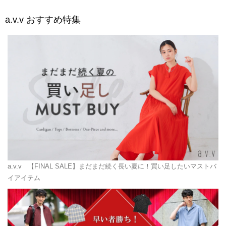
a.v.v
おすすめ特集
a.v.v
【FINAL SALE】まだまだ続く長い夏に！買い足したいマストバ
イアイテム