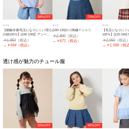
68%OFF
73%OFF
a.v.v
a.v.v
a.v.v
【接触冷感/毛玉になりにくい/安心
[100-130]ロゴ刺繍Ｔシャツ
【毛玉になりにく
の綿100％】[100-130]】アソート
100％】[120-16
￥2,490
（税込）
ロゴTシャツ
ンＴ
￥1,859
（税込）
￥2,959
（税込
→
￥671
（税込）
→
￥594
（税込）
→
￥1,598
（税
透け感が魅力のチュール服
55%OFF
46%OFF