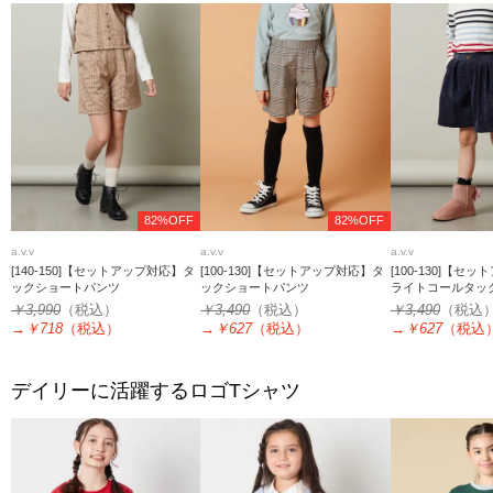
82%OFF
82%OFF
a.v.v
a.v.v
a.v.v
[140-150]【セットアップ対応】タ
[100-130]【セットアップ対応】タ
[100-130]【セ
ックショートパンツ
ックショートパンツ
ライトコールタッ
￥3,990
（税込）
￥3,490
（税込）
￥3,490
（税込
→
￥718
（税込）
→
￥627
（税込）
→
￥627
（税込
デイリーに活躍するロゴTシャツ