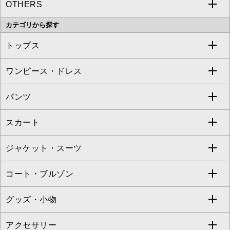
OTHERS
MK MICHEL KLEIN
MICHEL KLEIN HOMME
a.v.v
カテゴリから探す
OFUON le MK
MK MICHEL KLEIN HOMME
MK MICHEL KLEIN BAG
トップス
Sybilla
EMILIO ROBBA
ワンピース・ドレス
すべてのトップス
S sybilla
BUYERS SELECT
パンツ
カットソー・Tシャツ
すべてのワンピース・ドレス
Jocomomola
スカート
ブラウス・シャツ
ワンピース
すべてのパンツ
TARA JARMON
ジャケット・スーツ
ニット・セーター
ドレス
フルレングスパンツ
すべてのスカート
ZAPA
コート・ブルゾン
カーディガン
チュニック
クロップド・半端丈パンツ
ロング・マキシ丈スカート
すべてのジャケット・スーツ
TONEA
グッズ・小物
アンサンブルセット
ジャンパースカート
ガウチョ・ワイドパンツ
ひざ丈スカート
テーラードジャケット
すべてのコート・ブルゾン
al'aise modulation
アクセサリー
ベスト・ジレ
その他のワンピース・ドレス
ハーフ・ショート丈パンツ
ミモレ丈スカート
ノーカラージャケット
トレンチコート
すべてのグッズ・小物