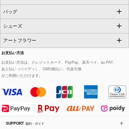
GEORGES RECH
バッグ
パーカー
サロペット・オールインワン
ショート・ミニ丈スカート
セットアップ
ピーコート
マスク
すべてのアクセサリー
GIANNI LO GIUDICE
シューズ
タンクトップ・キャミソール
その他のパンツ
その他のスカート
セットアップジャケット
ダッフルコート
ストール・マフラー・スヌード
ネックレス
すべてのバッグ
CHRISTIAN AUJARD
アートフラワー
スウェット・ジャージー
セットアップパンツ
チェスターコート
ベルト・サスペンダー
ピアス・イヤリング
トートバッグ
すべてのシューズ
CHRISTIAN AUJARD Lサイズ
お支払い方法
その他のトップス
セットアップスカート
モッズコート
帽子
ブレスレット・バングル
ショルダーバッグ
パンプス
すべてのアートフラワー
eur3
お支払い方法は、クレジットカード、PayPay、楽天ペイ、au PAY、
あと払い（ペイディ）、GMO後払い、代金引換
セットアップワンピース
ステンカラーコート
ヘアアクセサリー
ブローチ・コサージュ
ボストンバッグ
スニーカー
ローズ
Maison de CINQ
がご利用いただけます。
その他のジャケット・スーツ
ノーカラーコート
財布・名刺入れ・ケース
その他のアクセサリー
クラッチバッグ
ブーツ・ブーティー
オーキッド・胡蝶蘭
MK MICHEL KLEIN BAG
ライダースジャケット
ハンカチ・バンダナ
バックパック・リュック
フラットシューズ
カサブランカ・カラー
HIROKO KOSHINO
デニムジャケット
手袋
ボディバッグ・メッセンジャーバッグ
ローファー
ラナンキュラス
re:edition project 165
SUPPORT
規約・ガイド
ダウンジャケット・コート
チャーム・ストラップ
トラベルバッグ
ドレスシューズ
ポプリアレンジ＆フレグランス