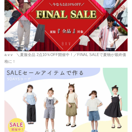
a.v.v
＼夏服全品 2点10％OFF開催中！／FINAL SALEで夏物が最終価
格に！