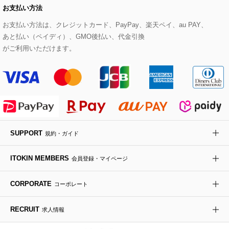
お支払い方法
その他のトップス
セットアップスカート
モッズコート
帽子
ブレスレット・バングル
ショルダーバッグ
パンプス
すべてのアートフラワー
eur3
お支払い方法は、クレジットカード、PayPay、楽天ペイ、au PAY、
あと払い（ペイディ）、GMO後払い、代金引換
セットアップワンピース
ステンカラーコート
ヘアアクセサリー
ブローチ・コサージュ
ボストンバッグ
スニーカー
ローズ
Maison de CINQ
がご利用いただけます。
その他のジャケット・スーツ
ノーカラーコート
財布・名刺入れ・ケース
その他のアクセサリー
クラッチバッグ
ブーツ・ブーティー
オーキッド・胡蝶蘭
MK MICHEL KLEIN BAG
ライダースジャケット
ハンカチ・バンダナ
バックパック・リュック
フラットシューズ
カサブランカ・カラー
HIROKO KOSHINO
デニムジャケット
手袋
ボディバッグ・メッセンジャーバッグ
ローファー
ラナンキュラス
re:edition project 165
SUPPORT
規約・ガイド
ダウンジャケット・コート
チャーム・ストラップ
トラベルバッグ
ドレスシューズ
ポプリアレンジ＆フレグランス
HIROKO BIS
ITOKIN MEMBERS
会員登録・マイページ
その他のコート・ブルゾン
ネクタイ
ビジネスバッグ
サンダル・ミュール
グリーン
HIROKO BIS GRANDE
CORPORATE
コーポレート
ポーチ
その他のバッグ
その他のシューズ
その他のアートフラワー
RECRUIT
求人情報
傘・日傘