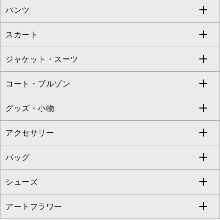
パンツ
カットソー・Tシャツ
すべてのワンピース・ドレス
Jocomomola
スカート
ブラウス・シャツ
ワンピース
すべてのパンツ
TARA JARMON
ジャケット・スーツ
ニット・セーター
ドレス
フルレングスパンツ
すべてのスカート
ZAPA
コート・ブルゾン
カーディガン
チュニック
クロップド・半端丈パンツ
ロング・マキシ丈スカート
すべてのジャケット・スーツ
TONEA
グッズ・小物
アンサンブルセット
ジャンパースカート
ガウチョ・ワイドパンツ
ひざ丈スカート
テーラードジャケット
すべてのコート・ブルゾン
al'aise modulation
アクセサリー
ベスト・ジレ
その他のワンピース・ドレス
ハーフ・ショート丈パンツ
ミモレ丈スカート
ノーカラージャケット
トレンチコート
すべてのグッズ・小物
GEORGES RECH
バッグ
パーカー
サロペット・オールインワン
ショート・ミニ丈スカート
セットアップ
ピーコート
マスク
すべてのアクセサリー
GIANNI LO GIUDICE
シューズ
タンクトップ・キャミソール
その他のパンツ
その他のスカート
セットアップジャケット
ダッフルコート
ストール・マフラー・スヌード
ネックレス
すべてのバッグ
CHRISTIAN AUJARD
アートフラワー
スウェット・ジャージー
セットアップパンツ
チェスターコート
ベルト・サスペンダー
ピアス・イヤリング
トートバッグ
すべてのシューズ
CHRISTIAN AUJARD Lサイズ