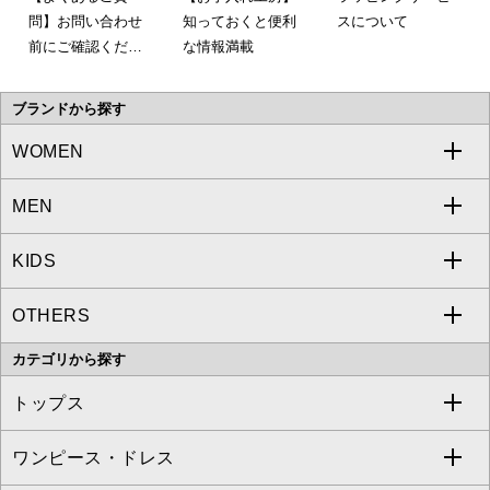
問】お問い合わせ
知っておくと便利
スについて
前にご確認くださ
な情報満載
い。
ブランドから探す
WOMEN
MEN
a.v.v
KIDS
MICHEL KLEIN
a.v.v
OTHERS
MK MICHEL KLEIN
MICHEL KLEIN HOMME
a.v.v
カテゴリから探す
OFUON le MK
MK MICHEL KLEIN HOMME
MK MICHEL KLEIN BAG
トップス
Sybilla
EMILIO ROBBA
ワンピース・ドレス
すべてのトップス
S sybilla
BUYERS SELECT