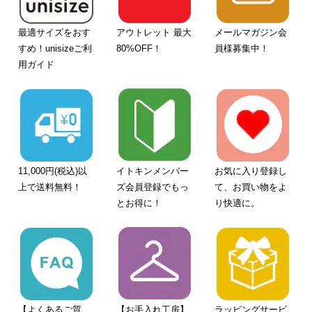
最適サイズをおす
アウトレット 最大
メールマガジン会
すめ！unisizeご利
80%OFF！
員様募集中！
用ガイド
11,000円(税込)以
イトキンメンバー
お気に入り登録し
上で送料無料！
ズ会員登録でもっ
て、お買い物をよ
とお得に！
り快適に。
【よくあるご質
【お手入れ工房】
ラッピングサービ