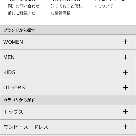
問】お問い合わせ
知っておくと便利
スについて
前にご確認くださ
な情報満載
い。
ブランドから探す
WOMEN
MEN
a.v.v
KIDS
MICHEL KLEIN
a.v.v
OTHERS
MK MICHEL KLEIN
MICHEL KLEIN HOMME
a.v.v
カテゴリから探す
OFUON le MK
MK MICHEL KLEIN HOMME
MK MICHEL KLEIN BAG
トップス
Sybilla
EMILIO ROBBA
ワンピース・ドレス
すべてのトップス
S sybilla
BUYERS SELECT