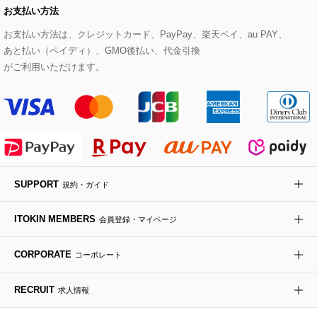
お支払い方法
その他のトップス
セットアップスカート
モッズコート
帽子
ブレスレット・バングル
ショルダーバッグ
パンプス
すべてのアートフラワー
eur3
お支払い方法は、クレジットカード、PayPay、楽天ペイ、au PAY、
あと払い（ペイディ）、GMO後払い、代金引換
セットアップワンピース
ステンカラーコート
ヘアアクセサリー
ブローチ・コサージュ
ボストンバッグ
スニーカー
ローズ
Maison de CINQ
がご利用いただけます。
その他のジャケット・スーツ
ノーカラーコート
財布・名刺入れ・ケース
その他のアクセサリー
クラッチバッグ
ブーツ・ブーティー
オーキッド・胡蝶蘭
MK MICHEL KLEIN BAG
ライダースジャケット
ハンカチ・バンダナ
バックパック・リュック
フラットシューズ
カサブランカ・カラー
HIROKO KOSHINO
デニムジャケット
手袋
ボディバッグ・メッセンジャーバッグ
ローファー
ラナンキュラス
re:edition project 165
SUPPORT
規約・ガイド
ダウンジャケット・コート
チャーム・ストラップ
トラベルバッグ
ドレスシューズ
ポプリアレンジ＆フレグランス
HIROKO BIS
ITOKIN MEMBERS
会員登録・マイページ
その他のコート・ブルゾン
ネクタイ
ビジネスバッグ
サンダル・ミュール
グリーン
HIROKO BIS GRANDE
CORPORATE
コーポレート
ポーチ
その他のバッグ
その他のシューズ
その他のアートフラワー
RECRUIT
求人情報
傘・日傘