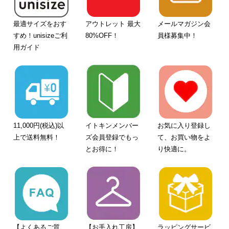
最適サイズをおす
アウトレット 最大
メールマガジン会
すめ！unisizeご利
80%OFF！
員様募集中！
用ガイド
11,000円(税込)以
イトキンメンバー
お気に入り登録し
上で送料無料！
ズ会員登録でもっ
て、お買い物をよ
とお得に！
り快適に。
【よくあるご質
【お手入れ工房】
ラッピングサービ