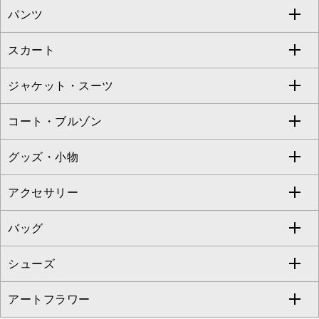
パンツ
カットソー・Tシャツ
すべてのワンピース・ドレス
Jocomomola
スカート
ブラウス・シャツ
ワンピース
すべてのパンツ
TARA JARMON
ジャケット・スーツ
ニット・セーター
ドレス
フルレングスパンツ
すべてのスカート
ZAPA
コート・ブルゾン
カーディガン
チュニック
クロップド・半端丈パンツ
ロング・マキシ丈スカート
すべてのジャケット・スーツ
TONEA
グッズ・小物
アンサンブルセット
ジャンパースカート
ガウチョ・ワイドパンツ
ひざ丈スカート
テーラードジャケット
すべてのコート・ブルゾン
al'aise modulation
アクセサリー
ベスト・ジレ
その他のワンピース・ドレス
ハーフ・ショート丈パンツ
ミモレ丈スカート
ノーカラージャケット
トレンチコート
すべてのグッズ・小物
GEORGES RECH
バッグ
パーカー
サロペット・オールインワン
ショート・ミニ丈スカート
セットアップ
ピーコート
マスク
すべてのアクセサリー
GIANNI LO GIUDICE
シューズ
タンクトップ・キャミソール
その他のパンツ
その他のスカート
セットアップジャケット
ダッフルコート
ストール・マフラー・スヌード
ネックレス
すべてのバッグ
CHRISTIAN AUJARD
アートフラワー
スウェット・ジャージー
セットアップパンツ
チェスターコート
ベルト・サスペンダー
ピアス・イヤリング
トートバッグ
すべてのシューズ
CHRISTIAN AUJARD Lサイズ