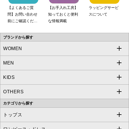
【よくあるご質
【お手入れ工房】
ラッピングサービ
問】お問い合わせ
知っておくと便利
スについて
前にご確認くださ
な情報満載
い。
ブランドから探す
WOMEN
MEN
a.v.v
KIDS
MICHEL KLEIN
a.v.v
OTHERS
MK MICHEL KLEIN
MICHEL KLEIN HOMME
a.v.v
カテゴリから探す
OFUON le MK
MK MICHEL KLEIN HOMME
MK MICHEL KLEIN BAG
トップス
Sybilla
EMILIO ROBBA