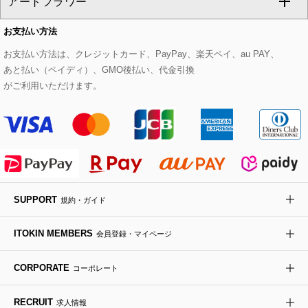
アートフラワー
スウェット・ジャージー
セットアップパンツ
チェスターコート
ベルト・サスペンダー
ピアス・イヤリング
トートバッグ
すべてのシューズ
CHRISTIAN AUJARD Lサイズ
お支払い方法
その他のトップス
セットアップスカート
モッズコート
帽子
ブレスレット・バングル
ショルダーバッグ
パンプス
すべてのアートフラワー
eur3
お支払い方法は、クレジットカード、PayPay、楽天ペイ、au PAY、
あと払い（ペイディ）、GMO後払い、代金引換
セットアップワンピース
ステンカラーコート
ヘアアクセサリー
ブローチ・コサージュ
ボストンバッグ
スニーカー
ローズ
Maison de CINQ
がご利用いただけます。
その他のジャケット・スーツ
ノーカラーコート
財布・名刺入れ・ケース
その他のアクセサリー
クラッチバッグ
ブーツ・ブーティー
オーキッド・胡蝶蘭
MK MICHEL KLEIN BAG
ライダースジャケット
ハンカチ・バンダナ
バックパック・リュック
フラットシューズ
カサブランカ・カラー
HIROKO KOSHINO
デニムジャケット
手袋
ボディバッグ・メッセンジャーバッグ
ローファー
ラナンキュラス
re:edition project 165
SUPPORT
規約・ガイド
ダウンジャケット・コート
チャーム・ストラップ
トラベルバッグ
ドレスシューズ
ポプリアレンジ＆フレグランス
HIROKO BIS
ITOKIN MEMBERS
会員登録・マイページ
その他のコート・ブルゾン
ネクタイ
ビジネスバッグ
サンダル・ミュール
グリーン
HIROKO BIS GRANDE
CORPORATE
コーポレート
ポーチ
その他のバッグ
その他のシューズ
その他のアートフラワー
RECRUIT
求人情報