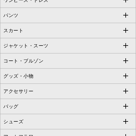
ワンピース・ドレス
すべてのトップス
S sybilla
BUYERS SELECT
パンツ
カットソー・Tシャツ
すべてのワンピース・ドレス
Jocomomola
スカート
ブラウス・シャツ
ワンピース
すべてのパンツ
TARA JARMON
ジャケット・スーツ
ニット・セーター
ドレス
フルレングスパンツ
すべてのスカート
ZAPA
コート・ブルゾン
カーディガン
チュニック
クロップド・半端丈パンツ
ロング・マキシ丈スカート
すべてのジャケット・スーツ
TONEA
グッズ・小物
アンサンブルセット
ジャンパースカート
ガウチョ・ワイドパンツ
ひざ丈スカート
テーラードジャケット
すべてのコート・ブルゾン
al'aise modulation
アクセサリー
ベスト・ジレ
その他のワンピース・ドレス
ハーフ・ショート丈パンツ
ミモレ丈スカート
ノーカラージャケット
トレンチコート
すべてのグッズ・小物
GEORGES RECH
バッグ
パーカー
サロペット・オールインワン
ショート・ミニ丈スカート
セットアップ
ピーコート
マスク
すべてのアクセサリー
GIANNI LO GIUDICE
シューズ
タンクトップ・キャミソール
その他のパンツ
その他のスカート
セットアップジャケット
ダッフルコート
ストール・マフラー・スヌード
ネックレス
すべてのバッグ
CHRISTIAN AUJARD