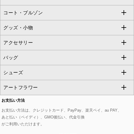
ZAPA
コート・ブルゾン
カーディガン
チュニック
クロップド・半端丈パンツ
ロング・マキシ丈スカート
すべてのジャケット・スーツ
TONEA
グッズ・小物
アンサンブルセット
ジャンパースカート
ガウチョ・ワイドパンツ
ひざ丈スカート
テーラードジャケット
すべてのコート・ブルゾン
al'aise modulation
アクセサリー
ベスト・ジレ
その他のワンピース・ドレス
ハーフ・ショート丈パンツ
ミモレ丈スカート
ノーカラージャケット
トレンチコート
すべてのグッズ・小物
GEORGES RECH
バッグ
パーカー
サロペット・オールインワン
ショート・ミニ丈スカート
セットアップ
ピーコート
マスク
すべてのアクセサリー
GIANNI LO GIUDICE
シューズ
タンクトップ・キャミソール
その他のパンツ
その他のスカート
セットアップジャケット
ダッフルコート
ストール・マフラー・スヌード
ネックレス
すべてのバッグ
CHRISTIAN AUJARD
アートフラワー
スウェット・ジャージー
セットアップパンツ
チェスターコート
ベルト・サスペンダー
ピアス・イヤリング
トートバッグ
すべてのシューズ
CHRISTIAN AUJARD Lサイズ
お支払い方法
その他のトップス
セットアップスカート
モッズコート
帽子
ブレスレット・バングル
ショルダーバッグ
パンプス
すべてのアートフラワー
eur3
お支払い方法は、クレジットカード、PayPay、楽天ペイ、au PAY、
あと払い（ペイディ）、GMO後払い、代金引換
セットアップワンピース
ステンカラーコート
ヘアアクセサリー
ブローチ・コサージュ
ボストンバッグ
スニーカー
ローズ
Maison de CINQ
がご利用いただけます。
その他のジャケット・スーツ
ノーカラーコート
財布・名刺入れ・ケース
その他のアクセサリー
クラッチバッグ
ブーツ・ブーティー
オーキッド・胡蝶蘭