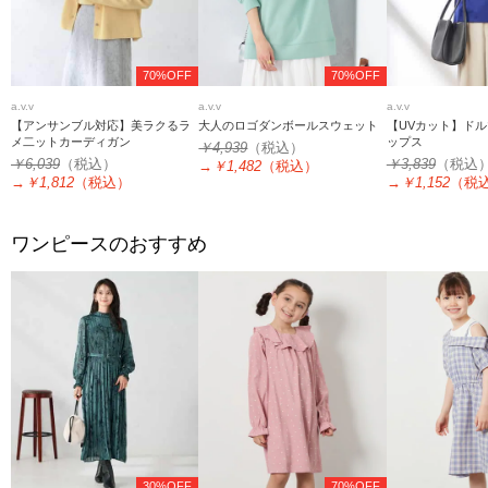
70%OFF
70%OFF
a.v.v
a.v.v
a.v.v
【アンサンブル対応】美ラクるラ
大人のロゴダンボールスウェット
【UVカット】ド
メ二ットカーディガン
ップス
￥4,939
（税込）
￥6,039
（税込）
￥3,839
（税込
→
￥1,482
（税込）
→
￥1,812
（税込）
→
￥1,152
（税
ワンピースのおすすめ
30%OFF
70%OFF