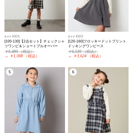
a.v.v KIDS
a.v.v KIDS
[100-130]【2点セット】チェックシャ
[120-160]フロッキードットプリント
ツワンピ＆ショートプルオーバー
ドッキングワンピース
￥5,489
（税込）
￥6,039
（税込）
→
￥1,098
（税込）
→
￥3,624
（税込）
5
6