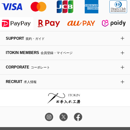
MK MICHEL KLEIN BAG
ライダースジャケット
ハンカチ・バンダナ
バックパック・リュック
フラットシューズ
カサブランカ・カラー
HIROKO KOSHINO
デニムジャケット
手袋
ボディバッグ・メッセンジャーバッグ
ローファー
ラナンキュラス
re:edition project 165
SUPPORT
規約・ガイド
ダウンジャケット・コート
チャーム・ストラップ
トラベルバッグ
ドレスシューズ
ポプリアレンジ＆フレグランス
HIROKO BIS
ITOKIN MEMBERS
会員登録・マイページ
その他のコート・ブルゾン
ネクタイ
ビジネスバッグ
サンダル・ミュール
グリーン
HIROKO BIS GRANDE
CORPORATE
コーポレート
ポーチ
その他のバッグ
その他のシューズ
その他のアートフラワー
RECRUIT
求人情報
傘・日傘
アイウェア
レッグウェア
時計