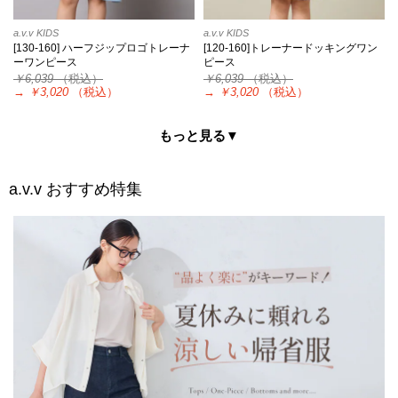
a.v.v KIDS
a.v.v KIDS
[130-160] ハーフジップロゴトレーナ
[120-160]トレーナードッキングワン
ーワンピース
ピース
￥6,039
（税込）
￥6,039
（税込）
→
￥3,020
（税込）
→
￥3,020
（税込）
もっと見る▼
a.v.v
おすすめ特集