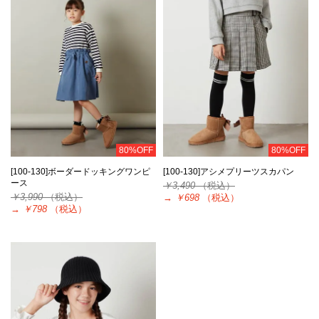
80%OFF
80%OFF
[100-130]ボーダードッキングワンピ
[100-130]アシメプリーツスカパン
ース
￥3,490
（税込）
￥3,990
（税込）
→
￥698
（税込）
→
￥798
（税込）