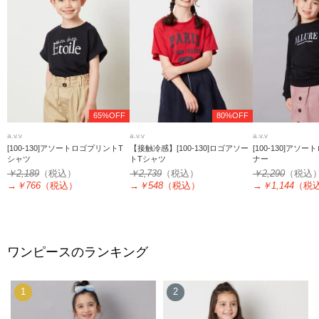
65%OFF
80%OFF
a.v.v
a.v.v
a.v.v
[100-130]アソートロゴプリントT
【接触冷感】[100-130]ロゴアソー
[100-130]アソ
シャツ
トTシャツ
ナー
￥2,189
（税込）
￥2,739
（税込）
￥2,290
（税込
→
￥766
（税込）
→
￥548
（税込）
→
￥1,144
（税
ワンピースのランキング
1
2