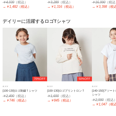
ツ
￥4,939
（税込）
￥3,289
（税込）
￥16,990
（税込
→
￥1,482
（税込）
→
￥1,316
（税込）
→
￥3,398
（税
デイリーに活躍するロゴTシャツ
70%OFF
50%OFF
a.v.v
a.v.v
a.v.v
[100-130]ロゴ刺繍Ｔシャツ
[100-130]ロゴプリントロンＴ
[140-150]アソ
シャツ
￥2,490
（税込）
￥1,690
（税込）
￥2,990
（税込
→
￥746
（税込）
→
￥845
（税込）
→
￥1,047
（税