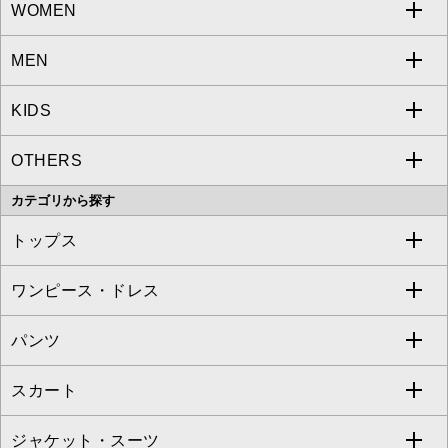
WOMEN
MEN
a.v.v
KIDS
MICHEL KLEIN
a.v.v
OTHERS
MK MICHEL KLEIN
MICHEL KLEIN HOMME
a.v.v
カテゴリから探す
OFUON le MK
MK MICHEL KLEIN HOMME
MK MICHEL KLEIN BAG
トップス
Sybilla
EMILIO ROBBA
ワンピース・ドレス
すべてのトップス
S sybilla
BUYERS SELECT
パンツ
カットソー・Tシャツ
すべてのワンピース・ドレス
Jocomomola
スカート
ブラウス・シャツ
ワンピース
すべてのパンツ
TARA JARMON
ジャケット・スーツ
ニット・セーター
ドレス
フルレングスパンツ
すべてのスカート