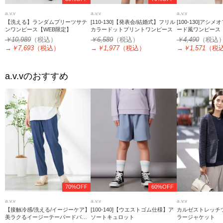
a.v.v
a.v.v
a.v.v
【洗える】ランダムプリーツサテ
[110-130]【発表会/結婚式】フリル
[100-130]アシ
ンワンピース【WEB限定】
カラードットプリントワンピース
ード風ワンピース
￥10,989
（税込）
￥6,589
（税込）
￥4,490
（税込
→
￥7,693
（税込）
→
￥1,977
（税込）
→
￥1,571
（税
a.v.v
のおすすめ
70%OFF
60%OFF
a.v.v
a.v.v
a.v.v
【接触冷感/洗える/イージーケア】
[100-140]【ウエストゴム仕様】ア
カルゼストレッチ
美ラクるイージーテーパードパン
ソートキュロット
ラージャケット