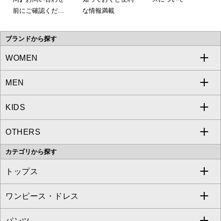
前にご確認くださ
な情報満載
い。
ブランドから探す
WOMEN
MEN
a.v.v
KIDS
MICHEL KLEIN
a.v.v
OTHERS
MK MICHEL KLEIN
MICHEL KLEIN HOMME
a.v.v
カテゴリから探す
OFUON le MK
MK MICHEL KLEIN HOMME
MK MICHEL KLEIN BAG
トップス
Sybilla
EMILIO ROBBA
ワンピース・ドレス
すべてのトップス
S sybilla
BUYERS SELECT
パンツ
カットソー・Tシャツ
すべてのワンピース・ドレス