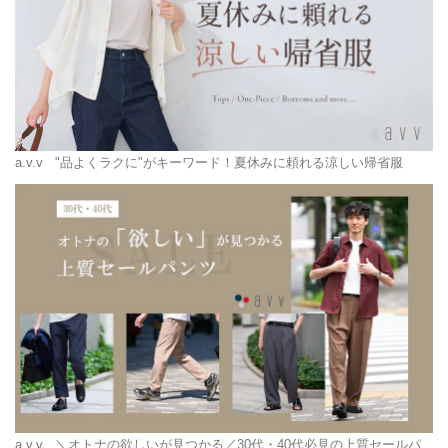
a.v.v
"品よくラクに"がキーワード！夏休みに頼れる涼しい帰省服
a.v.v
＼オトナの欲しいが見つかる／30代・40代必見の上質セールパ