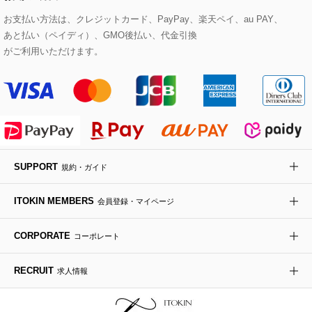
その他のトップス
セットアップスカート
モッズコート
帽子
ブレスレット・バングル
ショルダーバッグ
パンプス
すべてのアートフラワー
eur3
お支払い方法は、クレジットカード、PayPay、楽天ペイ、au PAY、
あと払い（ペイディ）、GMO後払い、代金引換
セットアップワンピース
ステンカラーコート
ヘアアクセサリー
ブローチ・コサージュ
ボストンバッグ
スニーカー
ローズ
Maison de CINQ
がご利用いただけます。
その他のジャケット・スーツ
ノーカラーコート
財布・名刺入れ・ケース
その他のアクセサリー
クラッチバッグ
ブーツ・ブーティー
オーキッド・胡蝶蘭
MK MICHEL KLEIN BAG
ライダースジャケット
ハンカチ・バンダナ
バックパック・リュック
フラットシューズ
カサブランカ・カラー
HIROKO KOSHINO
デニムジャケット
手袋
ボディバッグ・メッセンジャーバッグ
ローファー
ラナンキュラス
re:edition project 165
SUPPORT
規約・ガイド
ダウンジャケット・コート
チャーム・ストラップ
トラベルバッグ
ドレスシューズ
ポプリアレンジ＆フレグランス
HIROKO BIS
ITOKIN MEMBERS
会員登録・マイページ
その他のコート・ブルゾン
ネクタイ
ビジネスバッグ
サンダル・ミュール
グリーン
HIROKO BIS GRANDE
CORPORATE
コーポレート
ポーチ
その他のバッグ
その他のシューズ
その他のアートフラワー
RECRUIT
求人情報
傘・日傘