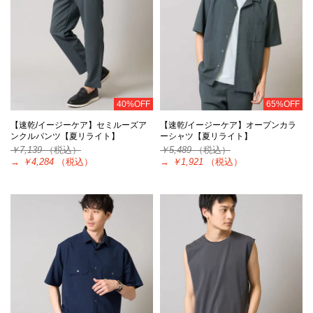
40%OFF
65%OFF
【速乾/イージーケア】セミルーズア
【速乾/イージーケア】オープンカラ
ンクルパンツ【夏リライト】
ーシャツ【夏リライト】
￥7,139
（税込）
￥5,489
（税込）
→
￥4,284
（税込）
→
￥1,921
（税込）