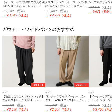
【イージーケア/洗濯機で洗える/毛
人気No1シャツ【イージーケア/累
シンプルデザイン
玉になりにくい/ストレッチ】メラ
計1.5万枚】サンライト起毛ストレ
￥2,490
（税込
ンジツイルイージーバルーンパン
ッチシャツ【洗濯機で洗える/蓄熱
￥7,689
（税込）
￥5,489
（税込）
→
￥671
（税込
ツ
保湿】
→
￥3,845
（税込）
→
￥2,723
（税込）
ガウチョ・ワイドパンツのおすすめ
60%OFF
70%OFF
a.v.v
a.v.v
a.v.v
【毛玉になりにくい/ストレッチ】
【イージーケア/
ワンタックワイドイージースラッ
ツイルストレッチ切替オーバーパ
い】ヘリンボーン
クス LANATEC【ストレッチ/洗
ンツ【洗濯機で洗える】
ーワイドスラック
濯機で洗える/イージーケア/毛玉に
￥7,689
（税込）
￥7,689
（税込
￥7,689
（税込）
洗濯機で洗える】
なりにくい】
→
￥3,090
（税込）
→
￥3,460
（税
→
￥2,307
（税込）
応