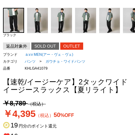
ブラック
返品対象外
SOLD OUT
OUTLET
ブランド
a.v.v MEN(アー・ヴェ・ヴェ)
カテゴリ
パンツ
>
ガウチョ・ワイドパンツ
品番
KHLGA41079
【速乾/イージーケア】2タックワイド
イージースラックス【夏リライト】
￥8,789
（税込）
￥4,395
50
（税込）
%OFF
19
円分のポイント還元