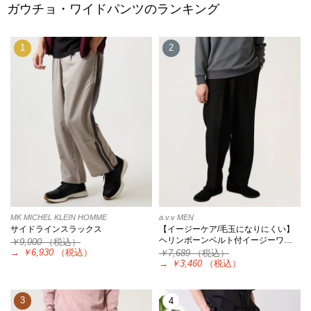
ガウチョ・ワイドパンツのランキング
1
2
MK MICHEL KLEIN HOMME
a.v.v MEN
サイドラインスラックス
【イージーケア/毛玉になりにくい】
ヘリンボーンベルト付イージーワ…
￥9,900
（税込）
→
￥6,930
（税込）
￥7,689
（税込）
→
￥3,460
（税込）
3
4