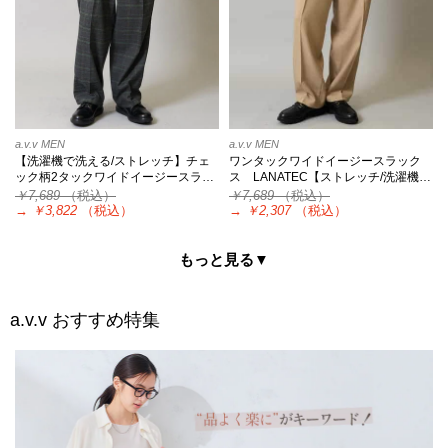
a.v.v MEN
a.v.v MEN
【洗濯機で洗える/ストレッチ】チェ
ワンタックワイドイージースラック
ック柄2タックワイドイージースラ…
ス LANATEC【ストレッチ/洗濯機…
￥7,689
（税込）
￥7,689
（税込）
→
￥3,822
（税込）
→
￥2,307
（税込）
もっと見る▼
a.v.v
おすすめ特集