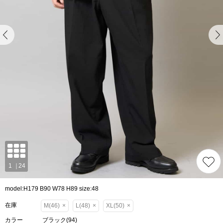
model:H179 B90 W78 H89 size:48
在庫
M(46)
×
L(48)
×
XL(50)
×
カラー
ブラック(94)