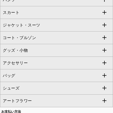
Jocomomola
スカート
ブラウス・シャツ
ワンピース
すべてのパンツ
TARA JARMON
ジャケット・スーツ
ニット・セーター
ドレス
フルレングスパンツ
すべてのスカート
ZAPA
コート・ブルゾン
カーディガン
チュニック
クロップド・半端丈パンツ
ロング・マキシ丈スカート
すべてのジャケット・スーツ
TONEA
グッズ・小物
アンサンブルセット
ジャンパースカート
ガウチョ・ワイドパンツ
ひざ丈スカート
テーラードジャケット
すべてのコート・ブルゾン
al'aise modulation
アクセサリー
ベスト・ジレ
その他のワンピース・ドレス
ハーフ・ショート丈パンツ
ミモレ丈スカート
ノーカラージャケット
トレンチコート
すべてのグッズ・小物
GEORGES RECH
バッグ
パーカー
サロペット・オールインワン
ショート・ミニ丈スカート
セットアップ
ピーコート
マスク
すべてのアクセサリー
GIANNI LO GIUDICE
シューズ
タンクトップ・キャミソール
その他のパンツ
その他のスカート
セットアップジャケット
ダッフルコート
ストール・マフラー・スヌード
ネックレス
すべてのバッグ
CHRISTIAN AUJARD
アートフラワー
スウェット・ジャージー
セットアップパンツ
チェスターコート
ベルト・サスペンダー
ピアス・イヤリング
トートバッグ
すべてのシューズ
CHRISTIAN AUJARD Lサイズ
お支払い方法