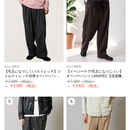
a.v.v MEN
a.v.v MEN
【毛玉になりにくい/ストレッチ】ツ
【イージーケア/毛玉になりにくい】
イルストレッチ切替オーバーパン…
オーバーパンツ LANATEC【洗濯機…
￥7,689
（税込）
￥7,689
（税込）
→
￥3,090
（税込）
→
￥3,822
（税込）
5
6