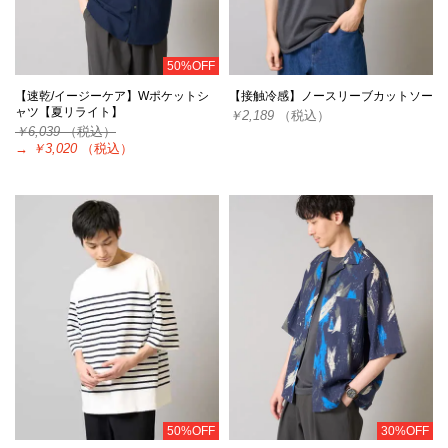
50%OFF
【速乾/イージーケア】Wポケットシ
【接触冷感】ノースリーブカットソー
ャツ【夏リライト】
￥2,189
（税込）
￥6,039
（税込）
→
￥3,020
（税込）
50%OFF
30%OFF