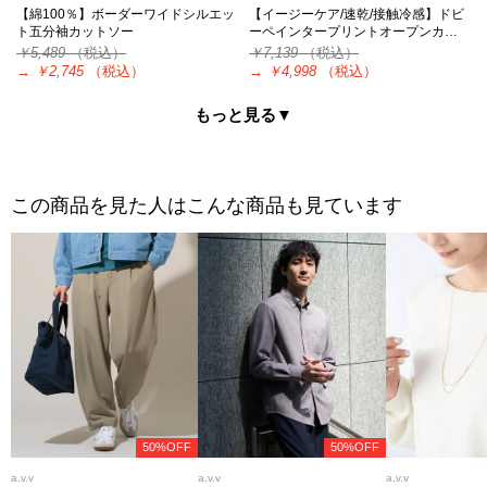
【綿100％】ボーダーワイドシルエッ
【イージーケア/速乾/接触冷感】ドビ
ト五分袖カットソー
ーペインタープリントオープンカ…
￥5,489
（税込）
￥7,139
（税込）
→
￥2,745
（税込）
→
￥4,998
（税込）
もっと見る▼
この商品を見た人はこんな商品も見ています
50%OFF
50%OFF
a.v.v
a.v.v
a.v.v