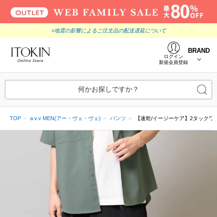
>地震の影響によるご注文品の配送遅延について
BRAND
ログイン
新規会員登録
何かお探しですか？
TOP
a.v.v MEN(アー・ヴェ・ヴェ)
パンツ
【速乾/イージーケア】2タック