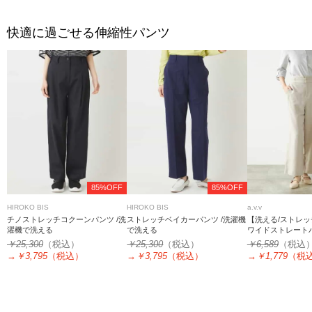
快適に過ごせる伸縮性パンツ
85%OFF
85%OFF
HIROKO BIS
HIROKO BIS
a.v.v
チノストレッチコクーンパンツ /洗
ストレッチベイカーパンツ /洗濯機
【洗える/ストレ
濯機で洗える
で洗える
ワイドストレート
￥25,300
（税込）
￥25,300
（税込）
￥6,589
（税込
→
￥3,795
（税込）
→
￥3,795
（税込）
→
￥1,779
（税