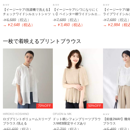
a.v.v
a.v.v
a.v.v
【イージーケア/洗濯機で洗える】
【イージーケア/シワになりにく
【イージーケア/
チェックワイドシルエットシャツ
い】ペインター柄ワイドシルエッ
ライプワイドシル
トシャツ【洗濯機で洗える/ストレ
【洗濯機で洗える
￥6,589
（税込）
￥7,689
（税込）
￥7,689
（税込
ッチ】
→
￥2,648
（税込）
→
￥3,460
（税込）
→
￥2,884
（税
一枚で着映えるプリントブラウス
70%OFF
50%OFF
HIROKO KOSHINO
OFUON le MK
a.v.v
ロゴプリントボリュームスリーブ
ドット柄シフォンプリーツブラウ
【前後2WAY】幾
ブラウス /洗える
ス/WEB限定サイズあり
ブラウス
￥61,600
（税込）
￥7,700
（税込）
￥5,489
（税込