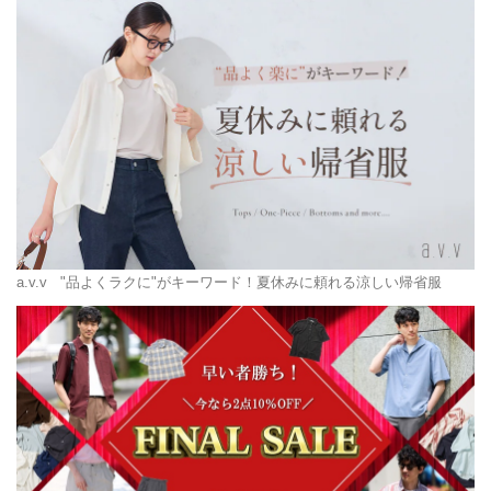
a.v.v
"品よくラクに"がキーワード！夏休みに頼れる涼しい帰省服