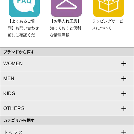
【よくあるご質
【お手入れ工房】
ラッピングサービ
問】お問い合わせ
知っておくと便利
スについて
前にご確認くださ
な情報満載
い。
ブランドから探す
WOMEN
MEN
a.v.v
KIDS
MICHEL KLEIN
a.v.v
OTHERS
MK MICHEL KLEIN
MICHEL KLEIN HOMME
a.v.v
カテゴリから探す
OFUON le MK
MK MICHEL KLEIN HOMME
MK MICHEL KLEIN BAG
トップス