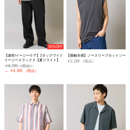
50%OFF
【速乾/イージーケア】2タックワイド
【接触冷感】ノースリーブカットソー
イージースラックス【夏リライト】
￥2,189
（税込）
￥8,789
（税込）
→
￥4,395
（税込）