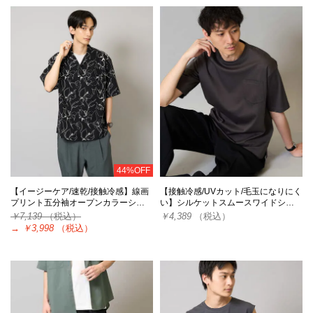
44%OFF
【イージーケア/速乾/接触冷感】線画
【接触冷感/UVカット/毛玉になりにく
プリント五分袖オープンカラーシ…
い】シルケットスムースワイドシ…
￥7,139
（税込）
￥4,389
（税込）
→
￥3,998
（税込）