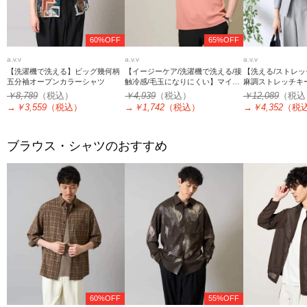
60%OFF
65%OFF
a.v.v
a.v.v
a.v.v
【洗濯機で洗える】ビッグ幾何柄
【イージーケア/洗濯機で洗える/接
【洗える/ストレッ
五分袖オープンカラーシャツ
触冷感/毛玉になりにくい】マイク
麻調ストレッチキ
ロアゼセミワイドシルエットカッ
ット
￥8,789
（税込）
￥4,939
（税込）
￥12,089
（税込
トソー
→
￥3,559
（税込）
→
￥1,742
（税込）
→
￥4,352
（税
ブラウス・シャツのおすすめ
60%OFF
55%OFF