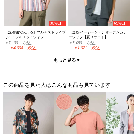
30%OFF
65%OFF
【洗濯機で洗える】マルチストライプ
【速乾/イージーケア】オープンカラ
ワイドシルエットシャツ
ーシャツ【夏リライト】
￥7,139
（税込）
￥5,489
（税込）
→
￥4,998
（税込）
→
￥1,921
（税込）
もっと見る▼
この商品を見た人はこんな商品も見ています