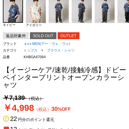
ネイビー
アイボリー
返品対象外
SOLD OUT
OUTLET
ブランド
a.v.v MEN(アー・ヴェ・ヴェ)
カテゴリ
トップス
>
ブラウス・シャツ
品番
KHBGA47064
【イージーケア/速乾/接触冷感】ドビー
ペインタープリントオープンカラーシ
ャツ
￥7,139
（税込）
￥4,998
30
（税込）
%OFF
22
円分のポイント還元