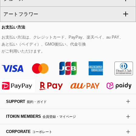
CHRISTIAN AUJARD
アートフラワー
スウェット・ジャージー
セットアップパンツ
チェスターコート
ベルト・サスペンダー
ピアス・イヤリング
トートバッグ
すべてのシューズ
CHRISTIAN AUJARD Lサイズ
お支払い方法
その他のトップス
セットアップスカート
モッズコート
帽子
ブレスレット・バングル
ショルダーバッグ
パンプス
すべてのアートフラワー
eur3
お支払い方法は、クレジットカード、PayPay、楽天ペイ、au PAY、
あと払い（ペイディ）、GMO後払い、代金引換
セットアップワンピース
ステンカラーコート
ヘアアクセサリー
ブローチ・コサージュ
ボストンバッグ
スニーカー
ローズ
Maison de CINQ
がご利用いただけます。
その他のジャケット・スーツ
ノーカラーコート
財布・名刺入れ・ケース
その他のアクセサリー
クラッチバッグ
ブーツ・ブーティー
オーキッド・胡蝶蘭
MK MICHEL KLEIN BAG
ライダースジャケット
ハンカチ・バンダナ
バックパック・リュック
フラットシューズ
カサブランカ・カラー
HIROKO KOSHINO
デニムジャケット
手袋
ボディバッグ・メッセンジャーバッグ
ローファー
ラナンキュラス
re:edition project 165
SUPPORT
規約・ガイド
ダウンジャケット・コート
チャーム・ストラップ
トラベルバッグ
ドレスシューズ
ポプリアレンジ＆フレグランス
HIROKO BIS
ITOKIN MEMBERS
会員登録・マイページ
その他のコート・ブルゾン
ネクタイ
ビジネスバッグ
サンダル・ミュール
グリーン
HIROKO BIS GRANDE
CORPORATE
コーポレート
ポーチ
その他のバッグ
その他のシューズ
その他のアートフラワー