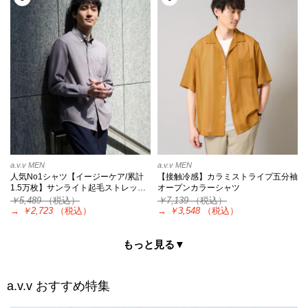
a.v.v MEN
a.v.v MEN
人気No1シャツ【イージーケア/累計
【接触冷感】カラミストライプ五分袖
1.5万枚】サンライト起毛ストレッ…
オープンカラーシャツ
￥5,489
（税込）
￥7,139
（税込）
→
￥2,723
（税込）
→
￥3,548
（税込）
もっと見る▼
a.v.v
おすすめ特集