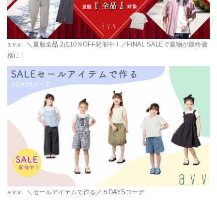
a.v.v
＼夏服全品 2点10％OFF開催中！／FINAL SALEで夏物が最終価
格に！
a.v.v
＼セールアイテムで作る／５DAYSコーデ