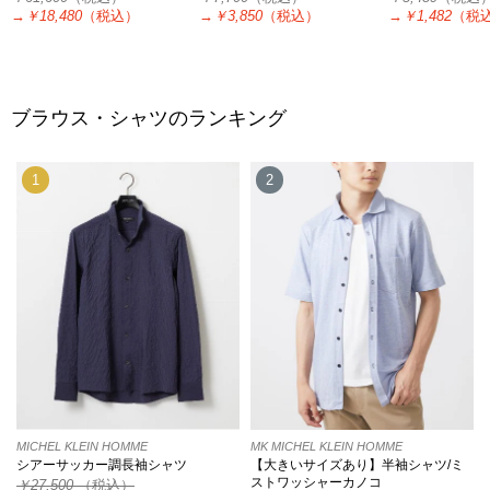
→
￥18,480
（税込）
→
￥3,850
（税込）
→
￥1,482
（税
ブラウス・シャツのランキング
1
2
MICHEL KLEIN HOMME
MK MICHEL KLEIN HOMME
シアーサッカー調長袖シャツ
【大きいサイズあり】半袖シャツ/ミ
ストワッシャーカノコ
￥27,500
（税込）