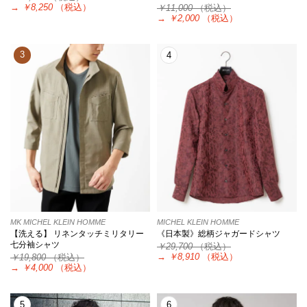
→
￥8,250
（税込）
￥11,000
（税込）
→
￥2,000
（税込）
3
4
MK MICHEL KLEIN HOMME
MICHEL KLEIN HOMME
【洗える】 リネンタッチミリタリー
《日本製》総柄ジャガードシャツ
七分袖シャツ
￥29,700
（税込）
→
￥8,910
（税込）
￥19,800
（税込）
→
￥4,000
（税込）
5
6