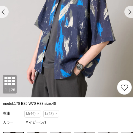
model:178 B85 W70 H88 size:48
在庫
M(46)
×
L(48)
×
カラー
ネイビー(57)