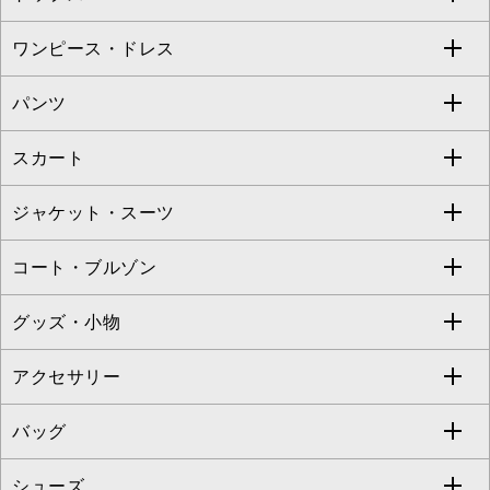
Sybilla
EMILIO ROBBA
ワンピース・ドレス
すべてのトップス
S sybilla
BUYERS SELECT
パンツ
カットソー・Tシャツ
すべてのワンピース・ドレス
Jocomomola
スカート
ブラウス・シャツ
ワンピース
すべてのパンツ
TARA JARMON
ジャケット・スーツ
ニット・セーター
ドレス
フルレングスパンツ
すべてのスカート
ZAPA
コート・ブルゾン
カーディガン
チュニック
クロップド・半端丈パンツ
ロング・マキシ丈スカート
すべてのジャケット・スーツ
TONEA
グッズ・小物
アンサンブルセット
ジャンパースカート
ガウチョ・ワイドパンツ
ひざ丈スカート
テーラードジャケット
すべてのコート・ブルゾン
al'aise modulation
アクセサリー
ベスト・ジレ
その他のワンピース・ドレス
ハーフ・ショート丈パンツ
ミモレ丈スカート
ノーカラージャケット
トレンチコート
すべてのグッズ・小物
GEORGES RECH
バッグ
パーカー
サロペット・オールインワン
ショート・ミニ丈スカート
セットアップ
ピーコート
マスク
すべてのアクセサリー
GIANNI LO GIUDICE
シューズ
タンクトップ・キャミソール
その他のパンツ
その他のスカート
セットアップジャケット
ダッフルコート
ストール・マフラー・スヌード
ネックレス
すべてのバッグ